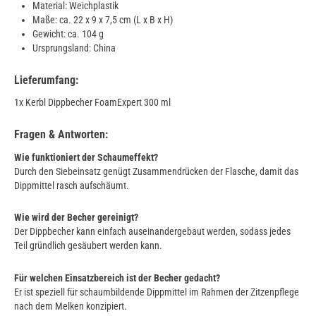
Material: Weichplastik
Maße: ca. 22 x 9 x 7,5 cm (L x B x H)
Gewicht: ca. 104 g
Ursprungsland: China
Lieferumfang:
1x Kerbl Dippbecher FoamExpert 300 ml
Fragen & Antworten:
Wie funktioniert der Schaumeffekt?
Durch den Siebeinsatz genügt Zusammendrücken der Flasche, damit das
Dippmittel rasch aufschäumt.
Wie wird der Becher gereinigt?
Der Dippbecher kann einfach auseinandergebaut werden, sodass jedes
Teil gründlich gesäubert werden kann.
Für welchen Einsatzbereich ist der Becher gedacht?
Er ist speziell für schaumbildende Dippmittel im Rahmen der Zitzenpflege
nach dem Melken konzipiert.