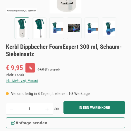
Abbildung ähnlich, KI optimiert
Kerbl Dippbecher FoamExpert 300 ml, Schaum-
Siebeinsatz
Verkaufspreis:
€ 9,95
%
Regulärer Preis:
€ 9,99
(1% gespart)
Inhalt:
1 Stück
inkl. MwSt. zzgl. Versand
Versandfertig in 4 Tagen, Lieferzeit 1-3 Werktage
Produkt Anzahl: Gib den gewünschten Wert ein oder benutze die Schaltflächen um die Anzahl zu erh
IN DEN WARENKORB
Stk.
Anfrage senden