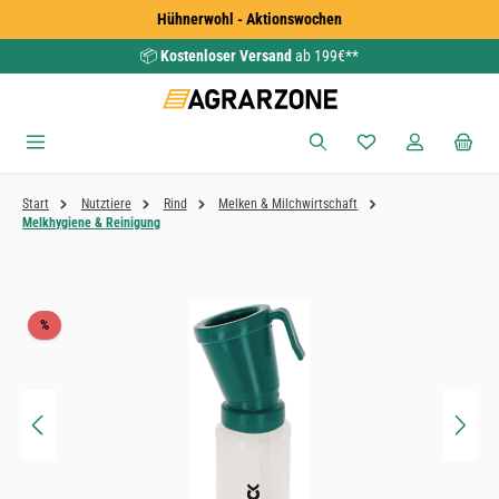
Hühnerwohl - Aktionswochen
Zum Hauptinhalt springen
📦
Kostenloser Versand
ab 199€**
Du hast 0 Produkte
Start
Nutztiere
Rind
Melken & Milchwirtschaft
Melkhygiene & Reinigung
Bildergalerie überspringen
Rabatt
%