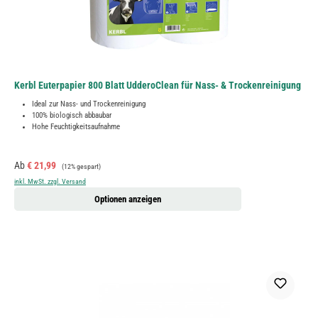
Kerbl Euterpapier 800 Blatt UdderoClean für Nass- & Trockenreinigung
Ideal zur Nass- und Trockenreinigung
100% biologisch abbaubar
Hohe Feuchtigkeitsaufnahme
Verkaufspreis:
Regulärer Preis:
Ab
€ 21,99
(12% gespart)
inkl. MwSt. zzgl. Versand
Optionen anzeigen