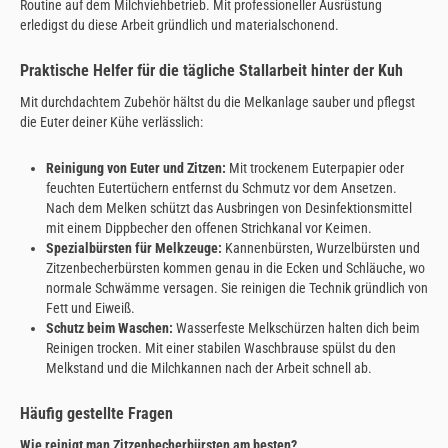
Routine auf dem Milchviehbetrieb. Mit professioneller Ausrüstung
erledigst du diese Arbeit gründlich und materialschonend.
Praktische Helfer für die tägliche Stallarbeit hinter der Kuh
Mit durchdachtem Zubehör hältst du die Melkanlage sauber und pflegst
die Euter deiner Kühe verlässlich:
Reinigung von Euter und Zitzen:
Mit trockenem Euterpapier oder
feuchten Eutertüchern entfernst du Schmutz vor dem Ansetzen.
Nach dem Melken schützt das Ausbringen von Desinfektionsmittel
mit einem Dippbecher den offenen Strichkanal vor Keimen.
Spezialbürsten für Melkzeuge:
Kannenbürsten, Wurzelbürsten und
Zitzenbecherbürsten kommen genau in die Ecken und Schläuche, wo
normale Schwämme versagen. Sie reinigen die Technik gründlich von
Fett und Eiweiß.
Schutz beim Waschen:
Wasserfeste Melkschürzen halten dich beim
Reinigen trocken. Mit einer stabilen Waschbrause spülst du den
Melkstand und die Milchkannen nach der Arbeit schnell ab.
Häufig gestellte Fragen
Wie reinigt man Zitzenbecherbürsten am besten?