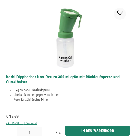
Kerbl Dippbecher Non-Return 300 ml grün mit Rücklaufsperre und
Gürtelhaken
Hygienische Rücklaufsperre
Überlaufkammer gegen Verschütten
Auch für zähflüssige Mittel
Regulärer Preis:
€ 15,69
inkl. MwSt. zzgl. Versand
Produkt Anzahl: Gib den gewünschten Wert ein oder benutze die Schaltflächen um die Anzahl zu erh
IN DEN WARENKORB
Stk.