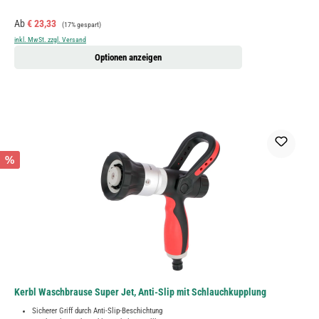
Verkaufspreis:
Regulärer Preis:
Ab
€ 23,33
(17% gespart)
inkl. MwSt. zzgl. Versand
Optionen anzeigen
%
Kerbl Waschbrause Super Jet, Anti-Slip mit Schlauchkupplung
Sicherer Griff durch Anti-Slip-Beschichtung