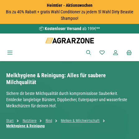
Heimtier - Aktionswochen
Zum Hauptinhalt springen
Bis zu 40% Rabatt + gratis Wahl Conditioner zu jedem 5l Wahl Dirty Beastie
Shampoo!
📦
Kostenloser Versand
ab 199€**
Du hast 0 Produkte
Melkhygiene & Reinigung: Alles für saubere
Milchqualität
Sichere dir beste Milchqualität durch kompromisslose Sauberkeit.
Entdecke langlebige Bürsten, Dippbecher, Euterpapier und wasserfeste
Melkschürzen für deinen Hof.
Start
Nutztiere
Rind
Melken & Milchwirtschaft
Melkhygiene & Reinigung