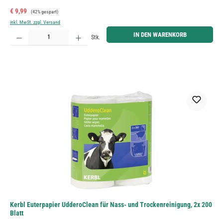
Verkaufspreis:
Regulärer Preis:
€ 9,99
(42% gespart)
inkl. MwSt. zzgl. Versand
Produkt Anzahl: Gib den gewünschten Wert ein oder benutze die Schaltflächen um die Anzahl zu erh
IN DEN WARENKORB
Stk.
Kerbl Euterpapier UdderoClean für Nass- und Trockenreinigung, 2x 200
Blatt