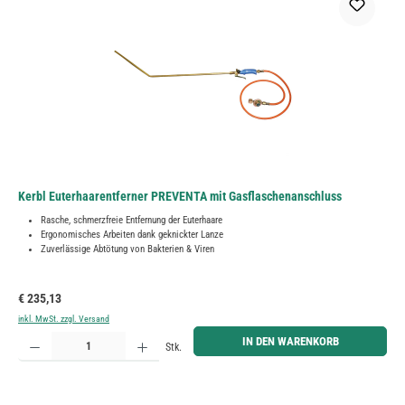
Kerbl Euterhaarentferner PREVENTA mit Gasflaschenanschluss
Rasche, schmerzfreie Entfernung der Euterhaare
Ergonomisches Arbeiten dank geknickter Lanze
Zuverlässige Abtötung von Bakterien & Viren
Regulärer Preis:
€ 235,13
inkl. MwSt. zzgl. Versand
Produkt Anzahl: Gib den gewünschten Wert ein oder benutze die Schaltflächen um die Anzahl zu erh
IN DEN WARENKORB
Stk.