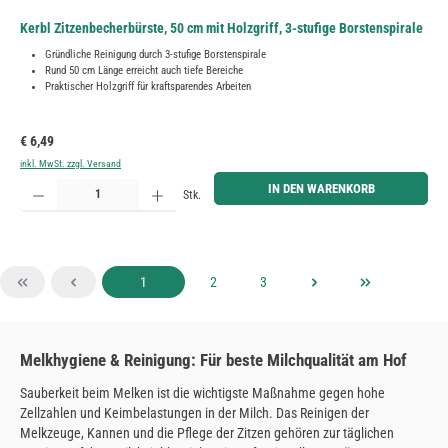
Kerbl Zitzenbecherbürste, 50 cm mit Holzgriff, 3-stufige Borstenspirale
Gründliche Reinigung durch 3-stufige Borstenspirale
Rund 50 cm Länge erreicht auch tiefe Bereiche
Praktischer Holzgriff für kraftsparendes Arbeiten
Regulärer Preis:
€ 6,49
inkl. MwSt. zzgl. Versand
Produkt Anzahl: Gib den gewünschten Wert ein oder benutze die Schaltflächen um die Anzahl zu erh
IN DEN WARENKORB
Stk.
Seite
Seite
Seite
1
2
3
Melkhygiene & Reinigung: Für beste Milchqualität am Hof
Sauberkeit beim Melken ist die wichtigste Maßnahme gegen hohe
Zellzahlen und Keimbelastungen in der Milch. Das Reinigen der
Melkzeuge, Kannen und die Pflege der Zitzen gehören zur täglichen