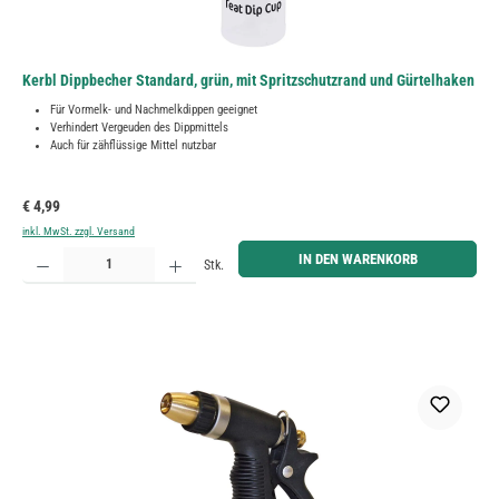
Kerbl Dippbecher Standard, grün, mit Spritzschutzrand und Gürtelhaken
Für Vormelk- und Nachmelkdippen geeignet
Verhindert Vergeuden des Dippmittels
Auch für zähflüssige Mittel nutzbar
Regulärer Preis:
€ 4,99
inkl. MwSt. zzgl. Versand
Produkt Anzahl: Gib den gewünschten Wert ein oder benutze die Schaltflächen um die Anzahl zu erh
IN DEN WARENKORB
Stk.