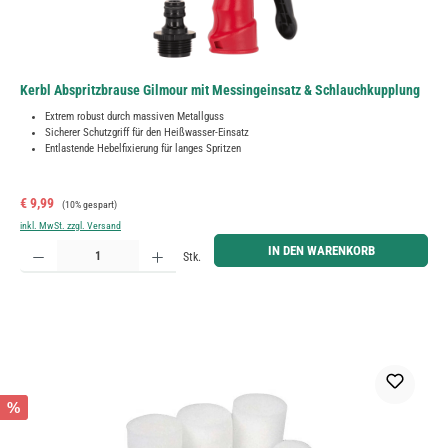
Kerbl Abspritzbrause Gilmour mit Messingeinsatz & Schlauchkupplung
Extrem robust durch massiven Metallguss
Sicherer Schutzgriff für den Heißwasser-Einsatz
Entlastende Hebelfixierung für langes Spritzen
Verkaufspreis:
Regulärer Preis:
€ 9,99
(10% gespart)
inkl. MwSt. zzgl. Versand
Produkt Anzahl: Gib den gewünschten Wert ein oder benutze die Schaltflächen um die Anzahl zu erh
IN DEN WARENKORB
Stk.
%