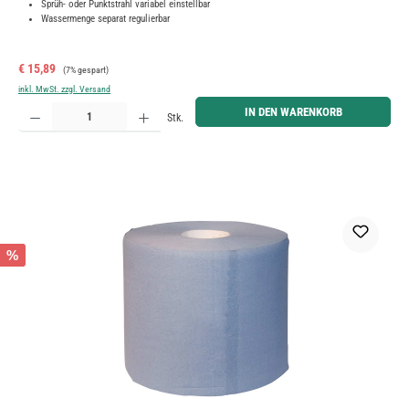
Sprüh- oder Punktstrahl variabel einstellbar
Wassermenge separat regulierbar
Verkaufspreis:
Regulärer Preis:
€ 15,89
(7% gespart)
inkl. MwSt. zzgl. Versand
Produkt Anzahl: Gib den gewünschten Wert ein oder benutze die Schaltflächen um die Anzahl zu erh
IN DEN WARENKORB
Stk.
%