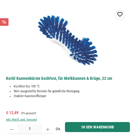
%
Kerbl Kannenbürste kochfest, für Melkkannen & Krüge, 22 cm
Kochfest bis 100 °C
Weit ausgestellte Borsten für gründliche Reinigung
Stabiler Kunststoffkörper
Verkaufspreis:
Regulärer Preis:
€ 12,49
(4% gespart)
inkl. MwSt. zzgl. Versand
Produkt Anzahl: Gib den gewünschten Wert ein oder benutze die Schaltflächen um die Anzahl zu erh
IN DEN WARENKORB
Stk.