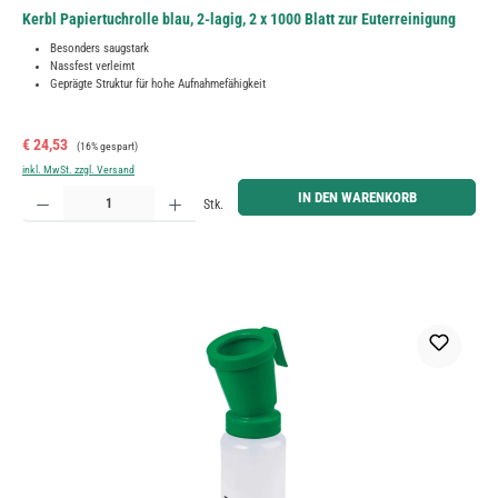
Kerbl Papiertuchrolle blau, 2-lagig, 2 x 1000 Blatt zur Euterreinigung
Besonders saugstark
Nassfest verleimt
Geprägte Struktur für hohe Aufnahmefähigkeit
Verkaufspreis:
Regulärer Preis:
€ 24,53
(16% gespart)
inkl. MwSt. zzgl. Versand
Produkt Anzahl: Gib den gewünschten Wert ein oder benutze die Schaltflächen um die Anzahl zu erh
IN DEN WARENKORB
Stk.