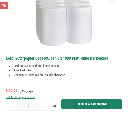
%
Kerbl Euterpapier UdderoClean 6 x 1000 Blatt, ohne Kartonkern
Ideal zur Nass- und Trockenreinigung
Ohne Kartonkern
Lebensmittelecht und biologisch abbaubar
Verkaufspreis:
Regulärer Preis:
€ 59,99
(15% gespart)
inkl. MwSt. zzgl. Versand
Produkt Anzahl: Gib den gewünschten Wert ein oder benutze die Schaltflächen um die Anzahl zu erh
IN DEN WARENKORB
Stk.