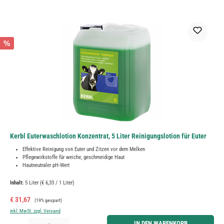
%
Kerbl Euterwaschlotion Konzentrat, 5 Liter Reinigungslotion für Euter
Effektive Reinigung von Euter und Zitzen vor dem Melken
Pflegewirkstoffe für weiche, geschmeidige Haut
Hautneutraler pH-Wert
Inhalt:
5 Liter
(€ 6,33 / 1 Liter)
Verkaufspreis:
Regulärer Preis:
€ 31,67
(19% gespart)
inkl. MwSt. zzgl. Versand
Produkt Anzahl: Gib den gewünschten Wert ein oder benutze die Schaltflächen um die Anzahl zu erh
IN DEN WARENKORB