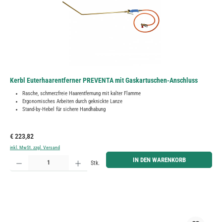
Kerbl Euterhaarentferner PREVENTA mit Gaskartuschen-Anschluss
Rasche, schmerzfreie Haarentfernung mit kalter Flamme
Ergonomisches Arbeiten durch geknickte Lanze
Stand-by-Hebel für sichere Handhabung
Regulärer Preis:
€ 223,82
inkl. MwSt. zzgl. Versand
Produkt Anzahl: Gib den gewünschten Wert ein oder benutze die Schaltflächen um die Anzahl zu erh
IN DEN WARENKORB
Stk.