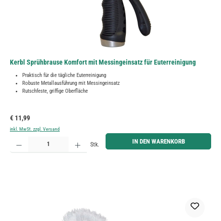
Kerbl Sprühbrause Komfort mit Messingeinsatz für Euterreinigung
Praktisch für die tägliche Euterreinigung
Robuste Metallausführung mit Messingeinsatz
Rutschfeste, griffige Oberfläche
Regulärer Preis:
€ 11,99
inkl. MwSt. zzgl. Versand
Produkt Anzahl: Gib den gewünschten Wert ein oder benutze die Schaltflächen um die Anzahl zu erh
IN DEN WARENKORB
Stk.