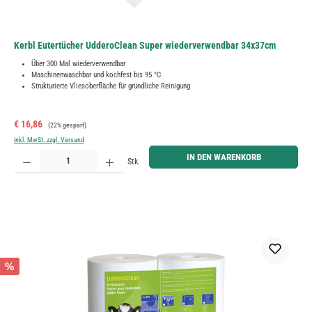
Kerbl Eutertücher UdderoClean Super wiederverwendbar 34x37cm
Über 300 Mal wiederverwendbar
Maschinenwaschbar und kochfest bis 95 °C
Strukturierte Vliesoberfläche für gründliche Reinigung
Verkaufspreis:
Regulärer Preis:
€ 16,86
(22% gespart)
inkl. MwSt. zzgl. Versand
Produkt Anzahl: Gib den gewünschten Wert ein oder benutze die Schaltflächen um die Anzahl zu erh
IN DEN WARENKORB
Stk.
%