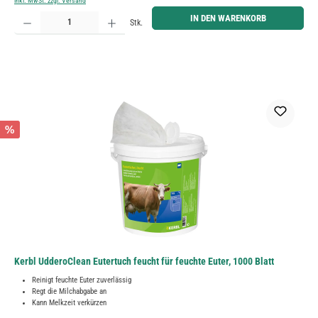
inkl. MwSt. zzgl. Versand
Produkt Anzahl: Gib den gewünschten Wert ein oder benutze die Schaltflächen um die Anzahl zu erh
IN DEN WARENKORB
Stk.
%
Kerbl UdderoClean Eutertuch feucht für feuchte Euter, 1000 Blatt
Reinigt feuchte Euter zuverlässig
Regt die Milchabgabe an
Kann Melkzeit verkürzen