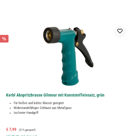
%
Kerbl Abspritzbrause Gilmour mit Kunststoffeinsatz, grün
Für heißes und kaltes Wasser geeignet
Widerstandsfähiges Gehäuse aus Metallguss
Isolierter Handgriff
Verkaufspreis:
Regulärer Preis:
€ 7,99
(21% gespart)