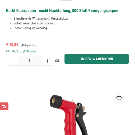
Kerbl Euterpapier feucht Nachfüllung, 800 Blatt Reinigungspapier
Stimulierende Wirkung durch Kreppstruktur
Sofort einsetzbar & zeitsparend
Starke Reinigungswirkung
Verkaufspreis:
Regulärer Preis:
€ 15,89
(16% gespart)
inkl. MwSt. zzgl. Versand
Produkt Anzahl: Gib den gewünschten Wert ein oder benutze die Schaltflächen um die Anzahl zu erh
IN DEN WARENKORB
Stk.
%