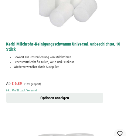
Kerbl Milchrohr-Reinigungsschwamm Universal, unbeschichtet, 10
Stück
Bewährt zur Restentleerung von Milchrohren
Lebensmittelecht für Milch, Wein und Feinkost
Wiederverwendbar durch Ausspülen
Verkaufspreis:
Regulärer Preis:
Ab
€ 6,89
(14% gespart)
inkl. MwSt. zzgl. Versand
Optionen anzeigen