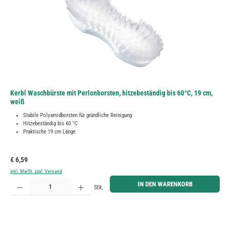
Kerbl Waschbürste mit Perlonborsten, hitzebeständig bis 60°C, 19 cm,
weiß
Stabile Polyamidborsten für gründliche Reinigung
Hitzebeständig bis 60 °C
Praktische 19 cm Länge
Regulärer Preis:
€ 6,59
inkl. MwSt. zzgl. Versand
Produkt Anzahl: Gib den gewünschten Wert ein oder benutze die Schaltflächen um die Anzahl zu erh
IN DEN WARENKORB
Stk.