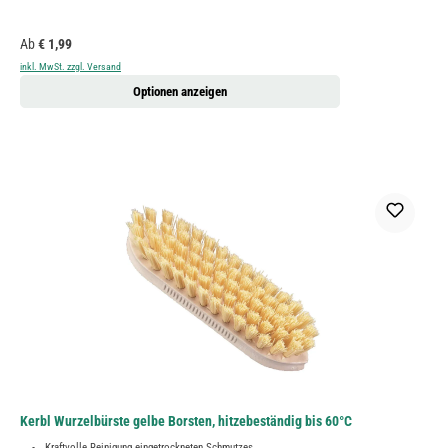
Regulärer Preis:
Ab
€ 1,99
inkl. MwSt. zzgl. Versand
Optionen anzeigen
Kerbl Wurzelbürste gelbe Borsten, hitzebeständig bis 60°C
Kraftvolle Reinigung eingetrockneten Schmutzes