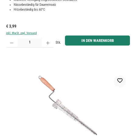
Nässebeständig für Dauereinsatz
Hitzebeständig bis 60°C
Regulärer Preis:
€ 3,99
inkl. MwSt. zzgl. Versand
Produkt Anzahl: Gib den gewünschten Wert ein oder benutze die Schaltflächen um die Anzahl zu erh
IN DEN WARENKORB
Stk.