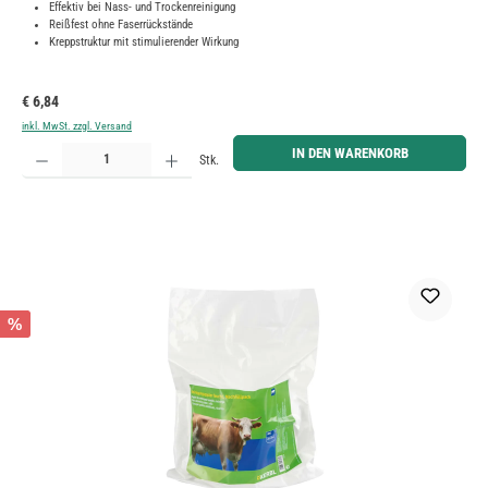
Effektiv bei Nass- und Trockenreinigung
Reißfest ohne Faserrückstände
Kreppstruktur mit stimulierender Wirkung
Regulärer Preis:
€ 6,84
inkl. MwSt. zzgl. Versand
Produkt Anzahl: Gib den gewünschten Wert ein oder benutze die Schaltflächen um die Anzahl zu erh
IN DEN WARENKORB
Stk.
%