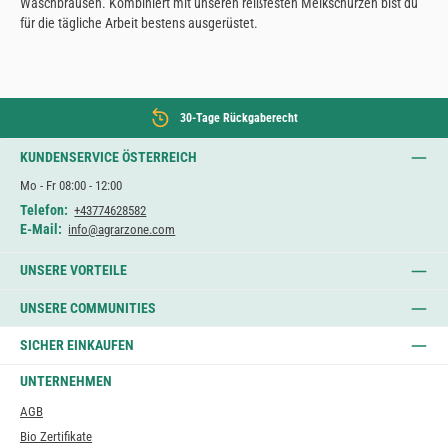
Waschbrausen. Kombiniert mit unseren reißfesten Melkschürzen bist du
für die tägliche Arbeit bestens ausgerüstet.
30-Tage Rückgaberecht
KUNDENSERVICE ÖSTERREICH
Mo - Fr 08:00 - 12:00
Telefon:
+43774628582
E-Mail:
info@agrarzone.com
UNSERE VORTEILE
UNSERE COMMUNITIES
SICHER EINKAUFEN
UNTERNEHMEN
AGB
Bio Zertifikate