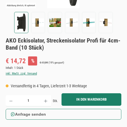
Abbildung ähnlich, KI optimiert
AKO Eckisolator, Streckenisolator Profi für 4cm-
Band (10 Stück)
Verkaufspreis:
€ 14,72
%
Regulärer Preis:
€ 17,99
(19% gespart)
Inhalt:
1 Stück
inkl. MwSt. zzgl. Versand
Versandfertig in 4 Tagen, Lieferzeit 1-3 Werktage
Produkt Anzahl: Gib den gewünschten Wert ein oder benutze die Schaltflächen um die Anzahl zu erh
IN DEN WARENKORB
Stk.
Anfrage senden