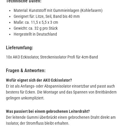
Technische Daten:
Material: Kunststoff mit Gummieinlagen (Kohlefasern)
Geeignet für: Litze, Seil, Band bis 40 mm
Maße: ca. 11,5 x 5,5 x 3 cm
Gewicht: ca. 32 g pro Stück
Hergestellt in Deutschland
Lieferumfang:
10x AKO Eckisolator, Streckenisolator Profi für 4cm-Band
Fragen & Antworten:
Wofür eignet sich der AKO Eckisolator?
Er ist als Anfangs- oder Abspannisolator einsetzbar und passt auch
bestens für Ecken. Die Montage und das Spannen von Breitbändern
gelingen unkompliziert.
Was passiert bei einem gebrochenen Leiterdraht?
Der leitende Gummi überbrückt einen gebrochenen Draht direkt am
Isolator, der Stromfluss bleibt erhalten.