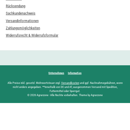
Rücksendung
Sachkundenachweis
Versandinformationen
Zahlungsmöglichkeiten
Widerrufsrecht & Widerrufsformular
Unternehmen
Information
Alle Preise inkl. gesetzl. Mehrwertsteuer zzgl.
Versandkosten
und ggf. Nachnahmegebühren, wenn
nicht anders angegeben. **innerhalb von DE und AT, ausgenommen Versand mit Spedition,
Futtermittel oder Sperrgut.
© 2026 Agrarzone - Alle Rechte vorbehalten. Theme by Agrarzone