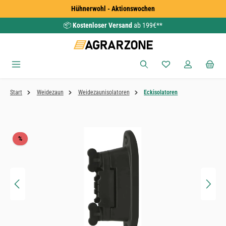
Hühnerwohl - Aktionswochen
Zum Hauptinhalt springen
📦
Kostenloser Versand
ab 199€**
Du hast 0 Produkte
Start
Weidezaun
Weidezaunisolatoren
Eckisolatoren
Bildergalerie überspringen
Rabatt
%