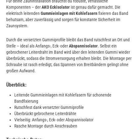
Für deine Zauninstallation brauchst du robuste, verlässliche
Komponenten – der
AKO Eckisolator
ist genau dafür gemacht. Die
elektrisch leitenden
Gummieinlagen mit Kohlefasern
fixieren das Band
behutsam, aber zuverlässig und sorgen für konstante Sicherheit im
Zaunsystem.
Durch die versetzten Gummiprofile bleibt das Band rutschfest an Ort und
Stelle – ideal als Anfangs-, Eck- oder
Abspannisolator
. Selbst ein
gebrochener Leiterdraht im Band wird über den leitenden Gummi wieder
überbrückt, sodass die Stromversorgung erhalten bleibt. Die Montage per
Schraube ist rasch erledigt, das Spannen von Breitbändern gelingt ohne
großen Aufwand.
Überblick:
Leitende Gummieinlagen mit Kohlefasern für schonende
Bandfixierung
Rutschfest dank versetzter Gummiprofile
Überbrückt gebrochene Leiterdrähte
Vielseitig: Anfangs-, Eck- oder Abspannisolator
Rasche Montage durch Anschrauben