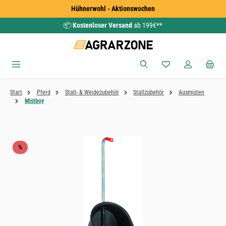
Hühnerwohl - Aktionswochen
Zum Hauptinhalt springen
📦
Kostenloser Versand
ab 199€**
Du hast 0 Produkte
Start
Pferd
Stall- & Weidezubehör
Stallzubehör
Ausmisten
Mistboy
Bildergalerie überspringen
Rabatt
%