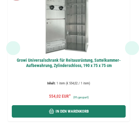
Growi Universalschrank für Reitausrüstung, Sattelkammer-
Aufbewahrung, Zylinderschloss, 190 x 75 x 75 cm
Inhalt:
1 item (€ 554,02 / 1 item)
*
554,02 EUR
(
9%
gespart)
IN DEN WARENKORB