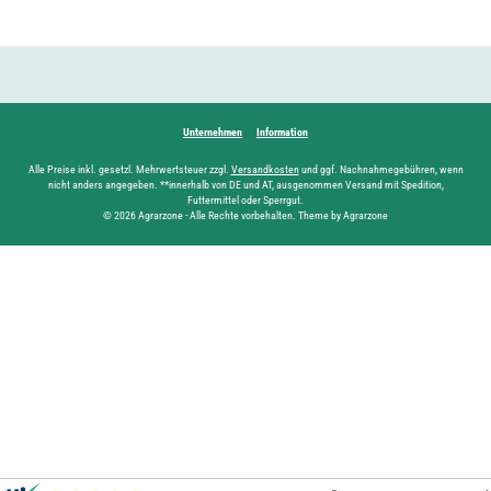
Unternehmen
Information
Alle Preise inkl. gesetzl. Mehrwertsteuer zzgl.
Versandkosten
und ggf. Nachnahmegebühren, wenn
nicht anders angegeben. **innerhalb von DE und AT, ausgenommen Versand mit Spedition,
Futtermittel oder Sperrgut.
© 2026 Agrarzone - Alle Rechte vorbehalten. Theme by Agrarzone