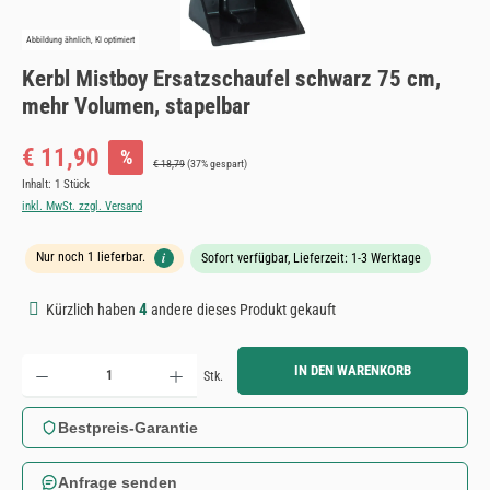
Abbildung ähnlich, KI optimiert
Kerbl Mistboy Ersatzschaufel schwarz 75 cm,
mehr Volumen, stapelbar
Verkaufspreis:
€ 11,90
%
Regulärer Preis:
€ 18,79
(37% gespart)
Inhalt:
1 Stück
inkl. MwSt. zzgl. Versand
i
Nur noch 1 lieferbar.
Sofort verfügbar, Lieferzeit: 1-3 Werktage
4
Kürzlich haben
andere dieses Produkt gekauft
Produkt Anzahl: Gib den gewünschten Wert ein oder benutze die Schaltflächen um die Anzahl zu erh
IN DEN WARENKORB
Stk.
Bestpreis-Garantie
Anfrage senden