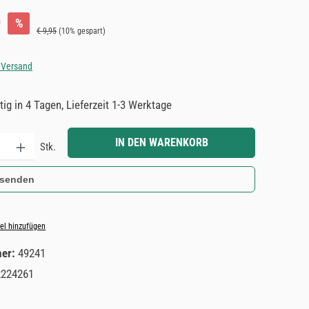
:
9
%
Regulärer Preis:
€ 9,95
(10% gespart)
. Versand
ig in 4 Tagen, Lieferzeit 1-3 Werktage
Gib den gewünschten Wert ein oder benutze die Schaltflächen um die Anzahl zu e
IN DEN WARENKORB
Stk.
 senden
el hinzufügen
mer:
49241
2224261