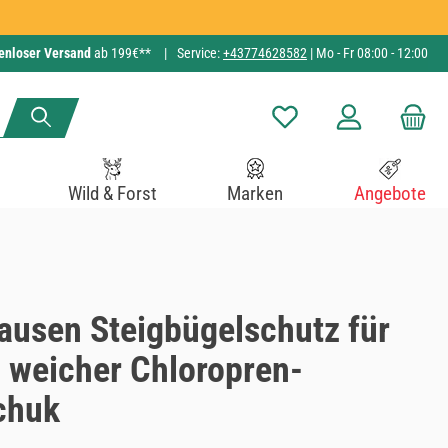
enloser Versand
ab 199€**
|
Service:
+43774628582
| Mo - Fr 08:00 - 12:00
Du hast 0 Produkte auf de
Wild & Forst
Marken
Angebote
ausen Steigbügelschutz für
, weicher Chloropren-
chuk