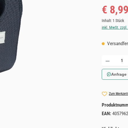
Verkaufspreis
€ 8,9
Inhalt:
1 Stück
inkl. MwSt. zzgl
Versandfert
Produkt Anzahl: 
Anfrage
Zum Merkzett
Produktnum
EAN:
405796