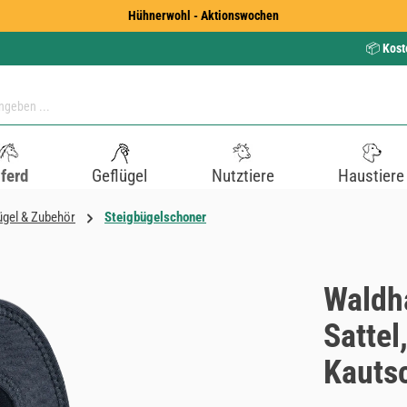
Hühnerwohl - Aktionswochen
📦
Kost
ferd
Geflügel
Nutztiere
Haustiere
ügel & Zubehör
Steigbügelschoner
Waldh
Sattel
Kauts