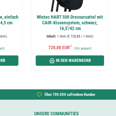
e, einfach
Wintec HART 500 Dressursattel mit
14,5 cm
CAIR-Kissensystem, schwarz,
16,5'/42 cm
item)
Inhalt:
1 item (€ 728,88 / 1 item)
*
728,88 EUR
art)
(
16%
gespart)
ORB
IN DEN WARENKORB
Über 700.000 zufriedene Kunden
UNSERE COMMUNITIES