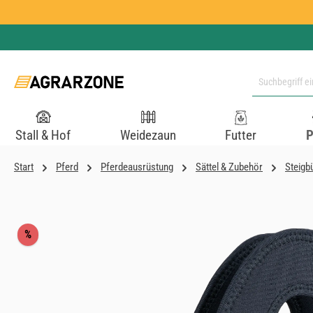
 Hauptinhalt springen
Zur Suche springen
Zur Hauptnavigation springen
Stall & Hof
Weidezaun
Futter
P
Start
Pferd
Pferdeausrüstung
Sättel & Zubehör
Steigb
Bildergalerie überspringen
Rabatt
%