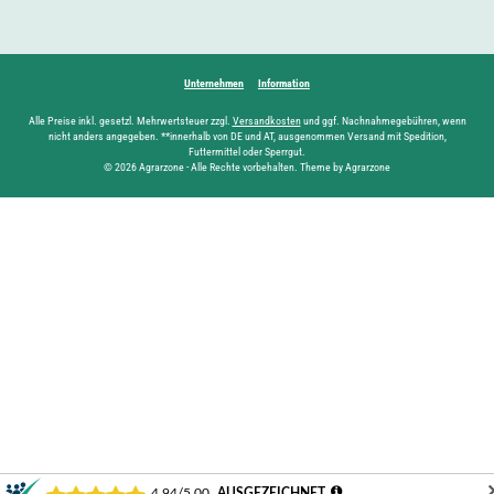
Unternehmen
Information
Alle Preise inkl. gesetzl. Mehrwertsteuer zzgl.
Versandkosten
und ggf. Nachnahmegebühren, wenn
nicht anders angegeben. **innerhalb von DE und AT, ausgenommen Versand mit Spedition,
Futtermittel oder Sperrgut.
© 2026 Agrarzone - Alle Rechte vorbehalten. Theme by Agrarzone