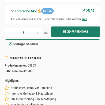
€ 25,37
bis −6%
Abo aktivieren und sparen – jederzeit pausier- oder kündbar.
Info
Produkt Anzahl: Gib den gewünschten Wert ein oder benutze die Schaltflächen um die Anzahl zu erh
IN DEN WARENKORB
Stk.
Anfrage senden
Zum Merkzettel hinzufügen
Produktnummer:
53803
EAN:
4262352428468
Highlights
Natürlicher Schutz vor Parasiten
Intensive Gefieder- & Hautpflege
Stressreduzierung & Beschäftigung
Nachhaltige Stallhygiene