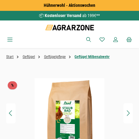
Hühnerwohl - Aktionswochen
Zum Hauptinhalt springen
📦
Kostenloser Versand
ab 199€**
Du hast 0 Produkte
Start
Geflügel
Geflügelpflege
Geflügel Milbenabwehr
Bildergalerie überspringen
Rabatt
%