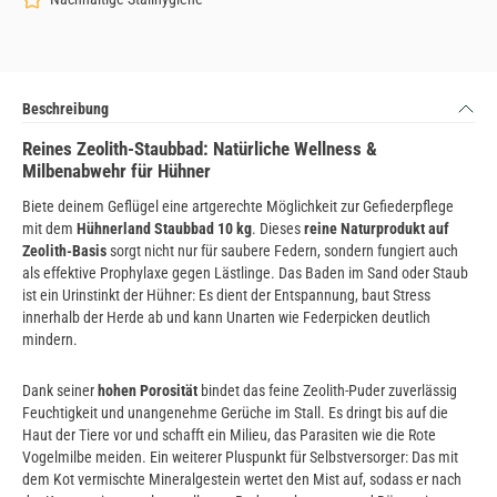
Beschreibung
Reines Zeolith-Staubbad: Natürliche Wellness &
Milbenabwehr für Hühner
Biete deinem Geflügel eine artgerechte Möglichkeit zur Gefiederpflege
mit dem
Hühnerland Staubbad 10 kg
. Dieses
reine Naturprodukt auf
Zeolith-Basis
sorgt nicht nur für saubere Federn, sondern fungiert auch
als effektive Prophylaxe gegen Lästlinge. Das Baden im Sand oder Staub
ist ein Urinstinkt der Hühner: Es dient der Entspannung, baut Stress
innerhalb der Herde ab und kann Unarten wie Federpicken deutlich
mindern.
Dank seiner
hohen Porosität
bindet das feine Zeolith-Puder zuverlässig
Feuchtigkeit und unangenehme Gerüche im Stall. Es dringt bis auf die
Haut der Tiere vor und schafft ein Milieu, das Parasiten wie die Rote
Vogelmilbe meiden. Ein weiterer Pluspunkt für Selbstversorger: Das mit
dem Kot vermischte Mineralgestein wertet den Mist auf, sodass er nach