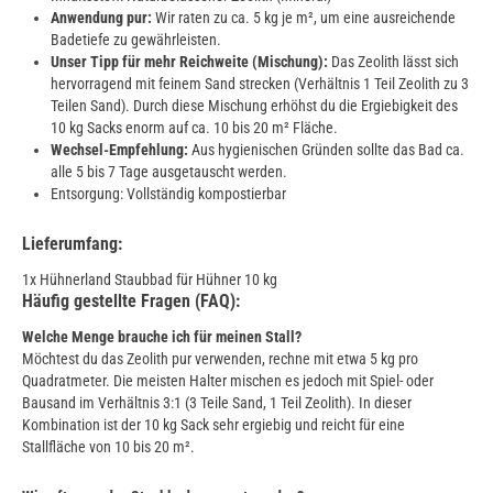
Anwendung pur:
Wir raten zu ca. 5 kg je m², um eine ausreichende
Badetiefe zu gewährleisten.
Unser Tipp für mehr Reichweite (Mischung):
Das Zeolith lässt sich
hervorragend mit feinem Sand strecken (Verhältnis 1 Teil Zeolith zu 3
Teilen Sand). Durch diese Mischung erhöhst du die Ergiebigkeit des
10 kg Sacks enorm auf ca. 10 bis 20 m² Fläche.
Wechsel-Empfehlung:
Aus hygienischen Gründen sollte das Bad ca.
alle 5 bis 7 Tage ausgetauscht werden.
Entsorgung: Vollständig kompostierbar
Lieferumfang:
1x Hühnerland Staubbad für Hühner 10 kg
Häufig gestellte Fragen (FAQ):
Welche Menge brauche ich für meinen Stall?
Möchtest du das Zeolith pur verwenden, rechne mit etwa 5 kg pro
Quadratmeter. Die meisten Halter mischen es jedoch mit Spiel- oder
Bausand im Verhältnis 3:1 (3 Teile Sand, 1 Teil Zeolith). In dieser
Kombination ist der 10 kg Sack sehr ergiebig und reicht für eine
Stallfläche von 10 bis 20 m².