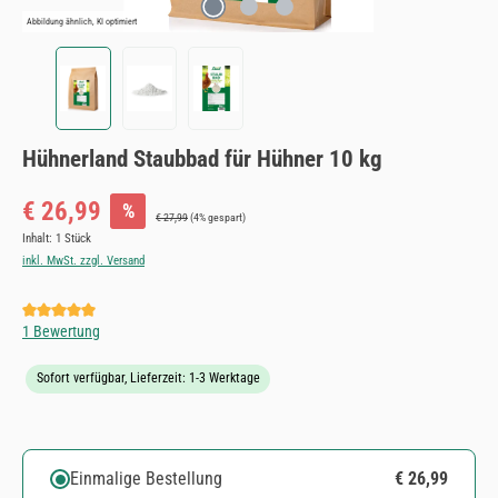
Abbildung ähnlich, KI optimiert
Hühnerland Staubbad für Hühner 10 kg
Verkaufspreis:
€ 26,99
%
Regulärer Preis:
€ 27,99
(4% gespart)
Inhalt:
1 Stück
inkl. MwSt. zzgl. Versand
Durchschnittliche Bewertung von 5 von 5 Sternen
1 Bewertung
Sofort verfügbar, Lieferzeit: 1-3 Werktage
Einmalige Bestellung
€ 26,99