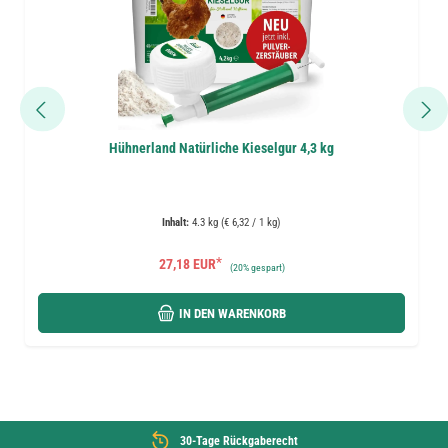
Hühnerland Natürliche Kieselgur 4,3 kg
Inhalt:
4.3 kg (€ 6,32 / 1 kg)
*
27,18 EUR
(
20%
gespart)
IN DEN WARENKORB
30-Tage Rückgaberecht