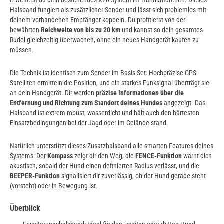
erweiterst du dein bestehendes X20-System im Handumdrehen. Dieses
Halsband fungiert als zusätzlicher Sender und lässt sich problemlos mit
deinem vorhandenen Empfänger koppeln. Du profitierst von der
bewährten
Reichweite von bis zu 20 km
und kannst so dein gesamtes
Rudel gleichzeitig überwachen, ohne ein neues Handgerät kaufen zu
müssen.
Die Technik ist identisch zum Sender im Basis-Set: Hochpräzise GPS-
Satelliten ermitteln die Position, und ein starkes Funksignal überträgt sie
an dein Handgerät. Dir werden
präzise Informationen über die
Entfernung und Richtung zum Standort deines Hundes
angezeigt. Das
Halsband ist extrem robust, wasserdicht und hält auch den härtesten
Einsatzbedingungen bei der Jagd oder im Gelände stand.
Natürlich unterstützt dieses Zusatzhalsband alle smarten Features deines
Systems: Der
Kompass
zeigt dir den Weg, die
FENCE-Funktion
warnt dich
akustisch, sobald der Hund einen definierten Radius verlässt, und die
BEEPER-Funktion
signalisiert dir zuverlässig, ob der Hund gerade steht
(vorsteht) oder in Bewegung ist.
Überblick