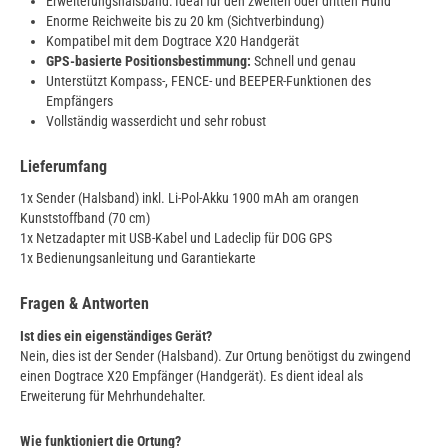
Erweiterungshalsband: Ideal für den zweiten oder dritten Hund
Enorme Reichweite bis zu 20 km (Sichtverbindung)
Kompatibel mit dem Dogtrace X20 Handgerät
GPS-basierte Positionsbestimmung:
Schnell und genau
Unterstützt Kompass-, FENCE- und BEEPER-Funktionen des
Empfängers
Vollständig wasserdicht und sehr robust
Lieferumfang
1x Sender (Halsband) inkl. Li-Pol-Akku 1900 mAh am orangen
Kunststoffband (70 cm)
1x Netzadapter mit USB-Kabel und Ladeclip für DOG GPS
1x Bedienungsanleitung und Garantiekarte
Fragen & Antworten
Ist dies ein eigenständiges Gerät?
Nein, dies ist der Sender (Halsband). Zur Ortung benötigst du zwingend
einen Dogtrace X20 Empfänger (Handgerät). Es dient ideal als
Erweiterung für Mehrhundehalter.
Wie funktioniert die Ortung?