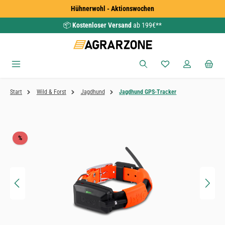
Hühnerwohl - Aktionswochen
Zum Hauptinhalt springen
📦
Kostenloser Versand
ab 199€**
Du hast 0 Produkte
Start
Wild & Forst
Jagdhund
Jagdhund GPS-Tracker
Bildergalerie überspringen
Rabatt
%