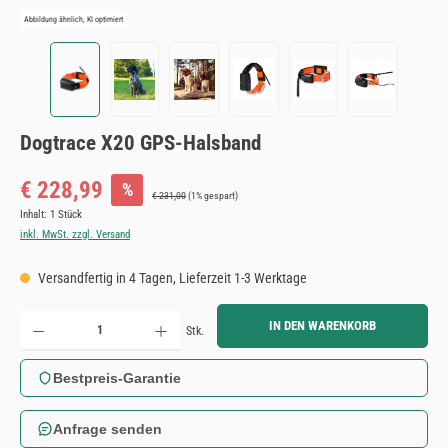
Abbildung ähnlich, KI optimiert
Dogtrace X20 GPS-Halsband
Verkaufspreis:
€ 228,99
%
Regulärer Preis:
€ 231,00
(1% gespart)
Inhalt:
1 Stück
inkl. MwSt. zzgl. Versand
Versandfertig in 4 Tagen, Lieferzeit 1-3 Werktage
Produkt Anzahl: Gib den gewünschten Wert ein oder benutze die Schaltflächen um die Anzahl zu erh
IN DEN WARENKORB
Stk.
Bestpreis-Garantie
Anfrage senden