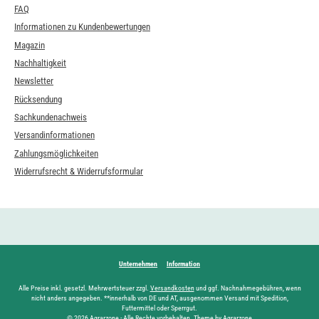
FAQ
Informationen zu Kundenbewertungen
Magazin
Nachhaltigkeit
Newsletter
Rücksendung
Sachkundenachweis
Versandinformationen
Zahlungsmöglichkeiten
Widerrufsrecht & Widerrufsformular
Unternehmen
Information
Alle Preise inkl. gesetzl. Mehrwertsteuer zzgl.
Versandkosten
und ggf. Nachnahmegebühren, wenn
nicht anders angegeben. **innerhalb von DE und AT, ausgenommen Versand mit Spedition,
Futtermittel oder Sperrgut.
© 2026 Agrarzone - Alle Rechte vorbehalten. Theme by Agrarzone