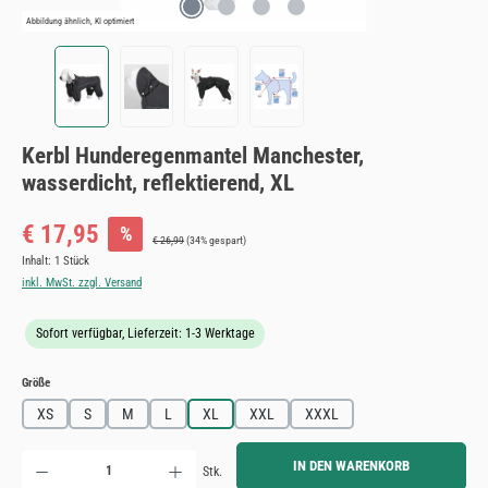
Abbildung ähnlich, KI optimiert
Kerbl Hunderegenmantel Manchester,
wasserdicht, reflektierend, XL
Verkaufspreis:
€ 17,95
%
Regulärer Preis:
€ 26,99
(34% gespart)
Inhalt:
1 Stück
inkl. MwSt. zzgl. Versand
Sofort verfügbar, Lieferzeit: 1-3 Werktage
auswählen
Größe
XS
S
M
L
XL
XXL
XXXL
Produkt Anzahl: Gib den gewünschten Wert ein oder benutze die Schaltflächen um die Anzahl zu erh
IN DEN WARENKORB
Stk.