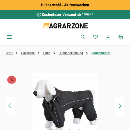
Hühnerwohl - Aktionswochen
Zum Hauptinhalt springen
📦
Kostenloser Versand
ab 199€**
Du hast 0 Produkte
Start
Haustiere
Hund
Hundebekleidung
Hundemantel
Bildergalerie überspringen
Rabatt
%