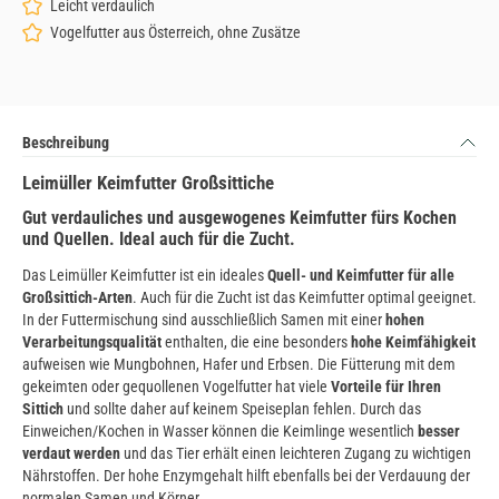
Leicht verdaulich
Vogelfutter aus Österreich, ohne Zusätze
Beschreibung
Leimüller Keimfutter Großsittiche
Gut verdauliches und ausgewogenes Keimfutter fürs Kochen
und Quellen. Ideal auch für die Zucht.
Das Leimüller Keimfutter ist ein ideales
Quell- und Keimfutter für alle
Großsittich-Arten
. Auch für die Zucht ist das Keimfutter optimal geeignet.
In der Futtermischung sind ausschließlich Samen mit einer
hohen
Verarbeitungsqualität
enthalten, die eine besonders
hohe Keimfähigkeit
aufweisen wie Mungbohnen, Hafer und Erbsen. Die Fütterung mit dem
gekeimten oder gequollenen Vogelfutter hat viele
Vorteile für Ihren
Sittich
und sollte daher auf keinem Speiseplan fehlen. Durch das
Einweichen/Kochen in Wasser können die Keimlinge wesentlich
besser
verdaut werden
und das Tier erhält einen leichteren Zugang zu wichtigen
Nährstoffen. Der hohe Enzymgehalt hilft ebenfalls bei der Verdauung der
normalen Samen und Körner.