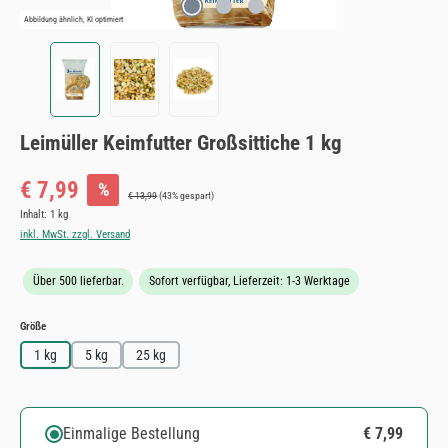
Abbildung ähnlich, KI optimiert
Leimüller Keimfutter Großsittiche 1 kg
Verkaufspreis:
€ 7,99
%
Regulärer Preis:
€ 13,99
(43% gespart)
Inhalt:
1 kg
inkl. MwSt. zzgl. Versand
Über 500 lieferbar.
Sofort verfügbar, Lieferzeit: 1-3 Werktage
auswählen
Größe
1 kg
5 kg
25 kg
Einmalige Bestellung
€ 7,99