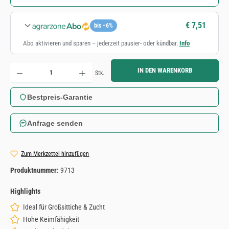
€ 7,51
bis −6%
Abo aktivieren und sparen – jederzeit pausier- oder kündbar.
Info
Produkt Anzahl: Gib den gewünschten Wert ein oder benutze die Schaltflächen um die Anzahl zu erh
IN DEN WARENKORB
Stk.
Bestpreis-Garantie
Anfrage senden
Zum Merkzettel hinzufügen
Produktnummer:
9713
Highlights
Ideal für Großsittiche & Zucht
Hohe Keimfähigkeit