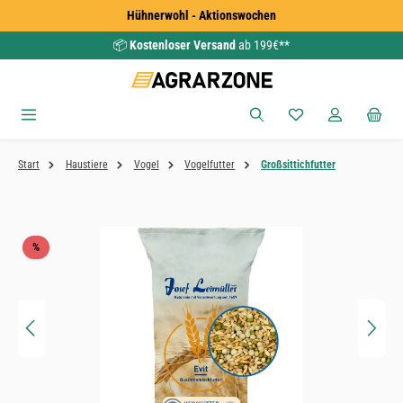
Hühnerwohl - Aktionswochen
Zum Hauptinhalt springen
📦
Kostenloser Versand
ab 199€**
Du hast 0 Produkte
Start
Haustiere
Vogel
Vogelfutter
Großsittichfutter
Bildergalerie überspringen
Rabatt
%