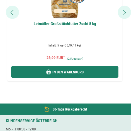
Leimüller Großsittichfutter Zucht 5 kg
Inhalt:
5 kg (€ 5,40 / 1 kg)
*
26,99 EUR
(
21%
gespart)
IN DEN WARENKORB
30-Tage Rückgaberecht
KUNDENSERVICE ÖSTERREICH
Mo - Fr 08:00 - 12:00