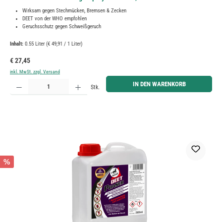
Wirksam gegen Stechmücken, Bremsen & Zecken
DEET von der WHO empfohlen
Geruchsschutz gegen Schweißgeruch
Inhalt:
0.55 Liter
(€ 49,91 / 1 Liter)
Regulärer Preis:
€ 27,45
inkl. MwSt. zzgl. Versand
Produkt Anzahl: Gib den gewünschten Wert ein oder benutze die Schaltflächen um die Anzahl zu erh
IN DEN WARENKORB
Stk.
%