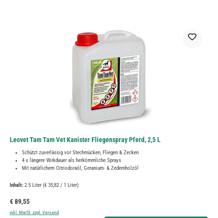
Leovet Tam Tam Vet Kanister Fliegenspray Pferd, 2,5 L
Schützt zuverlässig vor Stechmücken, Fliegen & Zecken
4 x längere Wirkdauer als herkömmliche Sprays
Mit natürlichem Citriodoraöl, Geranium- & Zedernholzöl
Inhalt:
2.5 Liter
(€ 35,82 / 1 Liter)
Regulärer Preis:
€ 89,55
inkl. MwSt. zzgl. Versand