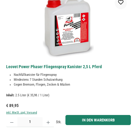
Leovet Power Phaser Fliegenspray Kanister 2,5 L Pferd
Nachfüllkanister für Fliegenspray
Mindestens 7 Stunden Schutzwirkung
Gegen Bremsen, Fliegen, Zecken & Mücken
Inhalt:
2.5 Liter
(€ 35,98 / 1 Liter)
Regulärer Preis:
€ 89,95
inkl. MwSt. zzgl. Versand
Produkt Anzahl: Gib den gewünschten Wert ein oder benutze die Schaltflächen um die Anzahl zu erh
IN DEN WARENKORB
Stk.