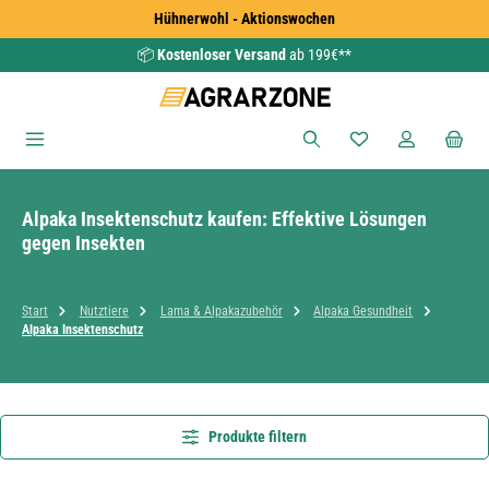
Hühnerwohl - Aktionswochen
Zum Hauptinhalt springen
📦
Kostenloser Versand
ab 199€**
Du hast 0 Produkte
Alpaka Insektenschutz kaufen: Effektive Lösungen
gegen Insekten
Start
Nutztiere
Lama & Alpakazubehör
Alpaka Gesundheit
Alpaka Insektenschutz
Produkte filtern