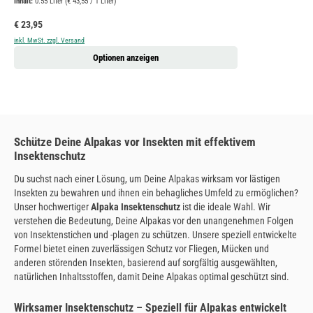
Inhalt:
0.55 Liter
(€ 43,55 / 1 Liter)
Regulärer Preis:
€ 23,95
inkl. MwSt. zzgl. Versand
Optionen anzeigen
Schütze Deine Alpakas vor Insekten mit effektivem
Insektenschutz
Du suchst nach einer Lösung, um Deine Alpakas wirksam vor lästigen
Insekten zu bewahren und ihnen ein behagliches Umfeld zu ermöglichen?
Unser hochwertiger
Alpaka Insektenschutz
ist die ideale Wahl. Wir
verstehen die Bedeutung, Deine Alpakas vor den unangenehmen Folgen
von Insektenstichen und -plagen zu schützen. Unsere speziell entwickelte
Formel bietet einen zuverlässigen Schutz vor Fliegen, Mücken und
anderen störenden Insekten, basierend auf sorgfältig ausgewählten,
natürlichen Inhaltsstoffen, damit Deine Alpakas optimal geschützt sind.
Wirksamer Insektenschutz – Speziell für Alpakas entwickelt