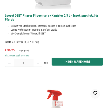
Leovet DEET Phaser Fliegenspray Kanister 2,5 L - Insektenschutz für
Pferde
Schutz vor Stechmücken, Bremsen, Zecken & Hirschlausfliegen
Lange Wirkdauer im Training & auf der Weide
WHO-empfohlener Wirkstoff DEET
Inhalt:
2.5 Liter
(€ 38,50 / 1 Liter)
Verkaufspreis:
Regulärer Preis:
€ 96,25
(1% gespart)
inkl. MwSt. zzgl. Versand
Produkt Anzahl: Gib den gewünschten Wert ein oder benutze die Schaltflächen um die Anzahl zu erh
IN DEN WARENKORB
Stk.