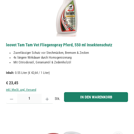
leovet Tam Tam Vet Fliegenspray Pferd, 550 ml Insektenschutz
Zuverlässiger Schutz vor Stechmücken, Bremsen & Zecken
4x längere Wirkdauer durch Homogenisierung
Mit Citriodoraöl, Geraniumöl & Zedernholzöl
Inhalt:
0.55 Liter
(€ 42,64 / 1 Liter)
Regulärer Preis:
€ 23,45
inkl. MwSt. zzgl. Versand
Produkt Anzahl: Gib den gewünschten Wert ein oder benutze die Schaltflächen um die Anzahl zu erh
IN DEN WARENKORB
Stk.