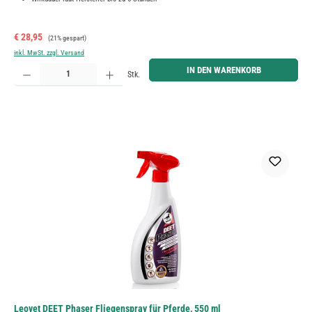
Verkaufspreis:
Regulärer Preis:
€ 28,95
(21% gespart)
inkl. MwSt. zzgl. Versand
Produkt Anzahl: Gib den gewünschten Wert ein oder benutze die Schaltflächen um die Anzahl zu erh
IN DEN WARENKORB
Stk.
Leovet DEET Phaser Fliegenspray für Pferde, 550 ml