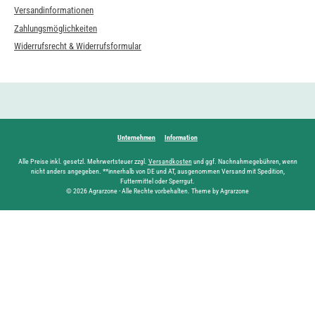
Versandinformationen
Zahlungsmöglichkeiten
Widerrufsrecht & Widerrufsformular
Unternehmen
Information
Alle Preise inkl. gesetzl. Mehrwertsteuer zzgl.
Versandkosten
und ggf. Nachnahmegebühren, wenn
nicht anders angegeben. **innerhalb von DE und AT, ausgenommen Versand mit Spedition,
Futtermittel oder Sperrgut.
© 2026 Agrarzone - Alle Rechte vorbehalten. Theme by Agrarzone