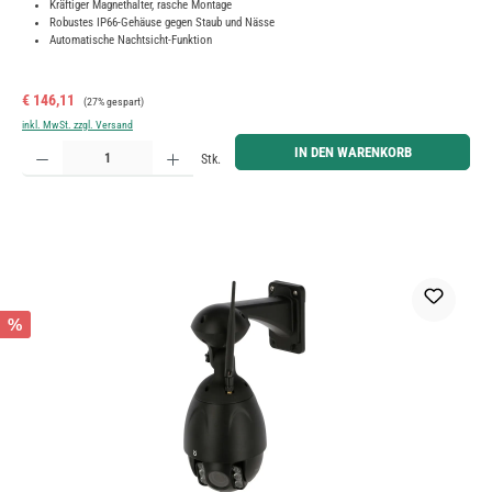
Kräftiger Magnethalter, rasche Montage
Robustes IP66-Gehäuse gegen Staub und Nässe
Automatische Nachtsicht-Funktion
Verkaufspreis:
Regulärer Preis:
€ 146,11
(27% gespart)
inkl. MwSt. zzgl. Versand
Produkt Anzahl: Gib den gewünschten Wert ein oder benutze die Schaltflächen um die Anzahl zu erh
IN DEN WARENKORB
Stk.
%