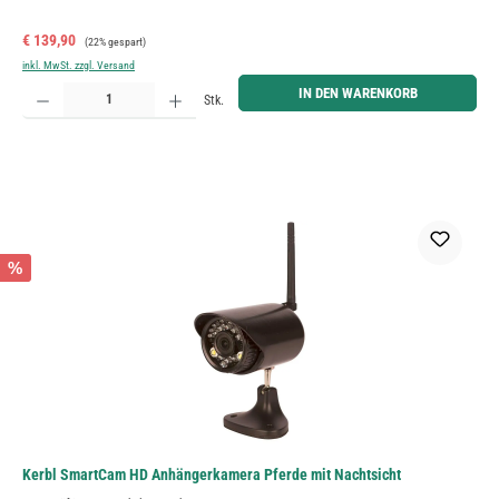
Verkaufspreis:
Regulärer Preis:
€ 139,90
(22% gespart)
inkl. MwSt. zzgl. Versand
Produkt Anzahl: Gib den gewünschten Wert ein oder benutze die Schaltflächen um die Anzahl zu erh
IN DEN WARENKORB
Stk.
%
Kerbl SmartCam HD Anhängerkamera Pferde mit Nachtsicht