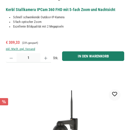
Kerbl Stallkamera IPCam 360 FHD mit 5-fach Zoom und Nachtsicht
Schnell schwenkende Outdoor-IP-Kamera
5-fach optischer Zoom
Exzellente Bildqualität mit 2 Megapixeln
Verkaufspreis:
Regulärer Preis:
€ 309,33
(23% gespart)
inkl. MwSt. zzgl. Versand
Produkt Anzahl: Gib den gewünschten Wert ein oder benutze die Schaltflächen um die Anzahl zu erh
IN DEN WARENKORB
Stk.
%