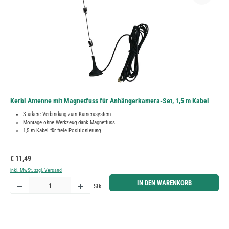
Kerbl Antenne mit Magnetfuss für Anhängerkamera-Set, 1,5 m Kabel
Stärkere Verbindung zum Kamerasystem
Montage ohne Werkzeug dank Magnetfuss
1,5 m Kabel für freie Positionierung
Regulärer Preis:
€ 11,49
inkl. MwSt. zzgl. Versand
Produkt Anzahl: Gib den gewünschten Wert ein oder benutze die Schaltflächen um die Anzahl zu erh
IN DEN WARENKORB
Stk.