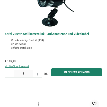
Kerbl Zusatz-Stallkamera inkl. Außenantenne und Videokabel
Wetterbeständige Qualität (IP54)
90° Weitwinkel
Einfache Installation
Regulärer Preis:
€ 189,00
inkl. MwSt. zzgl. Versand
Produkt Anzahl: Gib den gewünschten Wert ein oder benutze die Schaltflächen um die Anzahl zu erh
IN DEN WARENKORB
Stk.