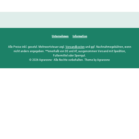
Unternehmen
Information
Alle Preise inkl. gesetzl. Mehrwertsteuer zzgl.
Versandkosten
und ggf. Nachnahmegebühren, wenn
nicht anders angegeben. **innerhalb von DE und AT, ausgenommen Versand mit Spedition,
Futtermittel oder Sperrgut.
© 2026 Agrarzone - Alle Rechte vorbehalten. Theme by Agrarzone