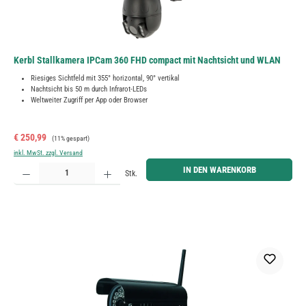
Kerbl Stallkamera IPCam 360 FHD compact mit Nachtsicht und WLAN
Riesiges Sichtfeld mit 355° horizontal, 90° vertikal
Nachtsicht bis 50 m durch Infrarot-LEDs
Weltweiter Zugriff per App oder Browser
Verkaufspreis:
Regulärer Preis:
€ 250,99
(11% gespart)
inkl. MwSt. zzgl. Versand
Produkt Anzahl: Gib den gewünschten Wert ein oder benutze die Schaltflächen um die Anzahl zu erh
IN DEN WARENKORB
Stk.