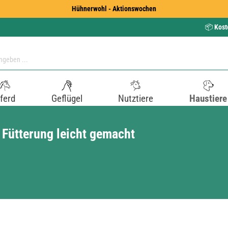
Hühnerwohl - Aktionswochen
📦
Kost
ferd
Geflügel
Nutztiere
Haustiere
 Fütterung leicht gemacht