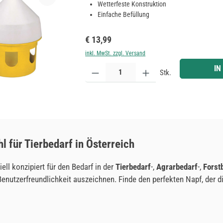
Wetterfeste Konstruktion
Einfache Befüllung
Regulärer Preis:
€ 13,99
inkl. MwSt. zzgl. Versand
Produkt Anzahl: Gib den gewünschten Wert ein ode
IN
Stk.
l für Tierbedarf in Österreich
ll konzipiert für den Bedarf in der
Tierbedarf
-,
Agrarbedarf
-,
Forst
Benutzerfreundlichkeit auszeichnen. Finde den perfekten Napf, der d