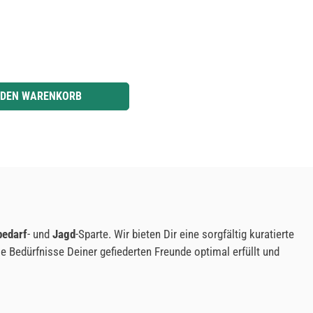
r benutze die Schaltflächen um die Anzahl zu erhöhen oder zu reduzieren.
 DEN WARENKORB
bedarf
- und
Jagd
-Sparte. Wir bieten Dir eine sorgfältig kuratierte
ie Bedürfnisse Deiner gefiederten Freunde optimal erfüllt und