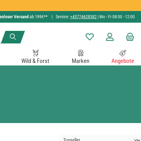
enloser Versand
ab 199€**
|
Service:
+43774628582
| Mo - Fr 08:00 - 12:00
Du hast 0 Produkte auf de
Wild & Forst
Marken
Angebote