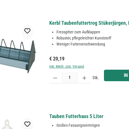
Kerbl Taubenfuttertrog Stükerjürgen, 
Fressgitter zum Aufklappen
Robuster, pflegeleichter Kunststoff
Weniger Futterverschwendung
Regulärer Preis:
€ 20,19
inkl. MwSt. zzgl. Versand
Produkt Anzahl: Gib den gewünschten Wert ein ode
IN
Stk.
Tauben Futterhaus 5 Liter
Großes Fassungsvermögen