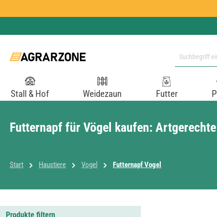
 Hauptinhalt springen
Zur Suche springen
Zur Hauptnavigation springen
Stall & Hof
Weidezaun
Futter
P
Futternapf für Vögel kaufen: Artgerechte
Start
Haustiere
Vogel
Futternapf Vogel
Produkte filtern