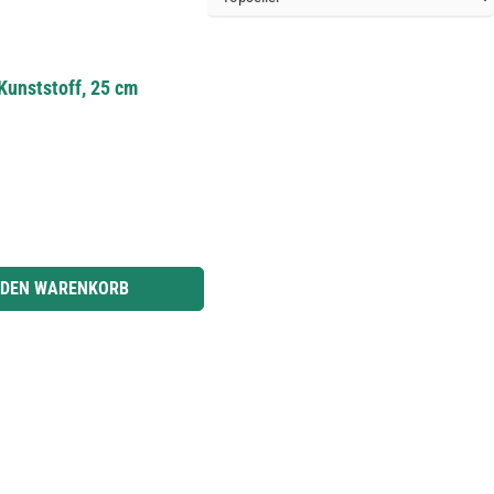
Kunststoff, 25 cm
r benutze die Schaltflächen um die Anzahl zu erhöhen oder zu reduzieren.
 DEN WARENKORB