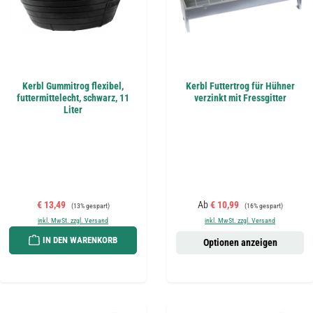
Kerbl Gummitrog flexibel,
Kerbl Futtertrog für Hühner
futtermittelecht, schwarz, 11
verzinkt mit Fressgitter
Liter
Verkaufspreis:
Regulärer Preis:
Verkaufspreis:
Regulärer Preis:
€ 13,49
Ab
€ 10,99
(13% gespart)
(16% gespart)
inkl. MwSt. zzgl. Versand
inkl. MwSt. zzgl. Versand
IN DEN WARENKORB
Optionen anzeigen