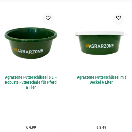
Agrarzone Futterschüssel 6 L –
Agrarzone Futterschüssel mit
Robuste Futterschale für Pferd
Deckel 6 Liter
& Tier
Regulärer Preis:
Regulärer Preis:
€ 4,99
€ 8,49