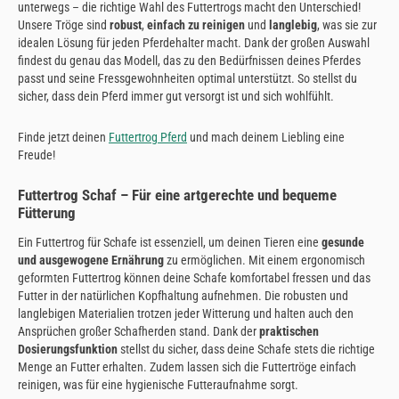
unterwegs – die richtige Wahl des Futtertrogs macht den Unterschied!
Unsere Tröge sind
robust
,
einfach zu reinigen
und
langlebig
, was sie zur
idealen Lösung für jeden Pferdehalter macht. Dank der großen Auswahl
findest du genau das Modell, das zu den Bedürfnissen deines Pferdes
passt und seine Fressgewohnheiten optimal unterstützt. So stellst du
sicher, dass dein Pferd immer gut versorgt ist und sich wohlfühlt.
Finde jetzt deinen
Futtertrog Pferd
und mach deinem Liebling eine
Freude!
Futtertrog Schaf – Für eine artgerechte und bequeme
Fütterung
Ein Futtertrog für Schafe ist essenziell, um deinen Tieren eine
gesunde
und ausgewogene Ernährung
zu ermöglichen. Mit einem ergonomisch
geformten Futtertrog können deine Schafe komfortabel fressen und das
Futter in der natürlichen Kopfhaltung aufnehmen. Die robusten und
langlebigen Materialien trotzen jeder Witterung und halten auch den
Ansprüchen großer Schafherden stand. Dank der
praktischen
Dosierungsfunktion
stellst du sicher, dass deine Schafe stets die richtige
Menge an Futter erhalten. Zudem lassen sich die Futtertröge einfach
reinigen, was für eine hygienische Futteraufnahme sorgt.