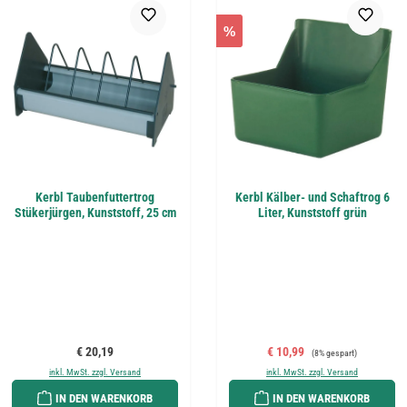
%
Kerbl Taubenfuttertrog
Kerbl Kälber- und Schaftrog 6
Stükerjürgen, Kunststoff, 25 cm
Liter, Kunststoff grün
Regulärer Preis:
Verkaufspreis:
Regulärer Preis:
€ 20,19
€ 10,99
(8% gespart)
inkl. MwSt. zzgl. Versand
inkl. MwSt. zzgl. Versand
IN DEN WARENKORB
IN DEN WARENKORB