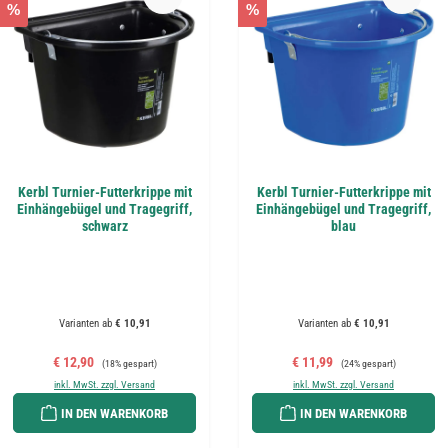
%
%
Kerbl Turnier-Futterkrippe mit
Kerbl Turnier-Futterkrippe mit
Einhängebügel und Tragegriff,
Einhängebügel und Tragegriff,
schwarz
blau
Varianten ab
€ 10,91
Varianten ab
€ 10,91
Verkaufspreis:
Regulärer Preis:
Verkaufspreis:
Regulärer Preis:
€ 12,90
€ 11,99
(18% gespart)
(24% gespart)
inkl. MwSt. zzgl. Versand
inkl. MwSt. zzgl. Versand
IN DEN WARENKORB
IN DEN WARENKORB