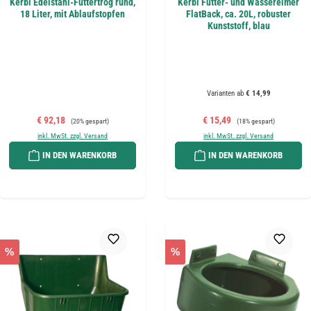
Kerbl Edelstahl-Futtertrog rund,
Kerbl Futter- und Wassereimer
18 Liter, mit Ablaufstopfen
FlatBack, ca. 20L, robuster
Kunststoff, blau
Varianten ab
€ 14,99
Verkaufspreis:
Regulärer Preis:
Verkaufspreis:
Regulärer Preis:
€ 92,18
€ 15,49
(20% gespart)
(18% gespart)
inkl. MwSt. zzgl. Versand
inkl. MwSt. zzgl. Versand
IN DEN WARENKORB
IN DEN WARENKORB
%
%