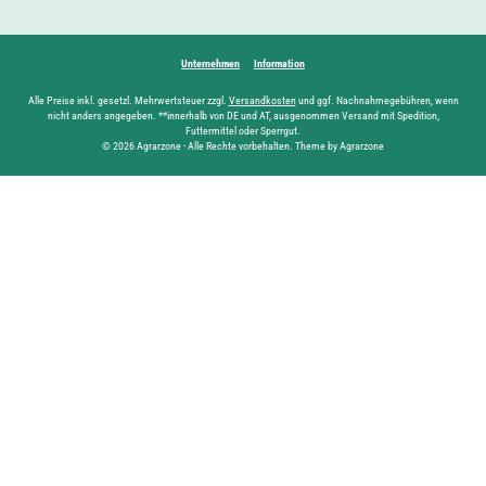
Unternehmen
Information
Alle Preise inkl. gesetzl. Mehrwertsteuer zzgl.
Versandkosten
und ggf. Nachnahmegebühren, wenn
nicht anders angegeben. **innerhalb von DE und AT, ausgenommen Versand mit Spedition,
Futtermittel oder Sperrgut.
© 2026 Agrarzone - Alle Rechte vorbehalten. Theme by Agrarzone