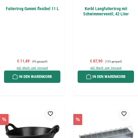
Futtertrog Gummi flexibel 11 L
Kerbl Langfuttertrog mit
Schwimmerventil, 42 Liter
Verkaufspreis:
Regulärer Preis:
Verkaufspreis:
Regulärer Preis:
€ 11,49
€ 87,90
(4% gespart)
(13% gespart)
inkl. MwSt. zzgl. Versand
inkl. MwSt. zzgl. Versand
IN DEN WARENKORB
IN DEN WARENKORB
%
%