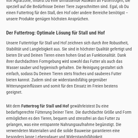
von Agrarzone, findest Du eine umfassende Auswahl an Futtertrögen, die
speziell auf die Bedürfnisse Deiner Tiere zugeschnitten sind. Egal, ob Du
einen Futtertrog für den Stall, den Hof oder andere Bereiche benötigst –
unsere Produkte genügen höchsten Ansprüchen.
Der Futtertrog: Optimale Lösung für Stall und Hof
Unsere Futtertröge für Stall und Hof zeichnen sich durch ihre Robustheit,
Stabilität und Langlebigkeit aus. Sie sind in höchster Qualität gefertigt und
bieten Dir und Deinen Tieren einen hohen Grad an Funktionalität. Dank
ihrer durchdachten Formgebung wird sowohl das Futter als auch das
Wasser sauber und hygienisch gehalten. Die Reinigung gestaltet sich
einfach, sodass Du Deinen Tieren stets frisches und sauberes Futter
bieten kannst. Zudem sind sie widerstandsfähig gegenüber
Witterungseinflüssen und somit für den Einsatz im Freien bestens
geeignet.
Mit dem
Futtertrog für Stall und Hof
gewährleistest Du eine
bedarfsgerechte Fütterung Deiner Tiere. Die durchdachte Größe und Form
ermöglichen es den Tieren, bequem und stressfrei an das Futter zu
gelangen, was eine entspannte Nahrungsaufnahme begünstigt. Die
verwendeten Materialien und die solide Bauweise garantieren eine
besonders lange Lebensdauer und Widerstandsfähigkeit.