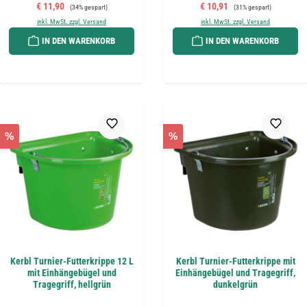
Verkaufspreis:
Regulärer Preis:
Verkaufspreis:
Regulärer Preis:
€ 11,90
€ 10,91
(34% gespart)
(31% gespart)
inkl. MwSt. zzgl. Versand
inkl. MwSt. zzgl. Versand
IN DEN WARENKORB
IN DEN WARENKORB
%
%
Kerbl Turnier-Futterkrippe 12 L
Kerbl Turnier-Futterkrippe mit
mit Einhängebügel und
Einhängebügel und Tragegriff,
Tragegriff, hellgrün
dunkelgrün