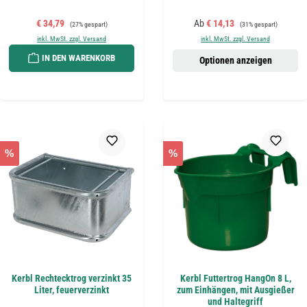
Verkaufspreis:
Regulärer Preis:
Verkaufspreis:
Regulärer Preis:
€ 34,79
Ab
€ 14,13
(27% gespart)
(31% gespart)
inkl. MwSt. zzgl. Versand
inkl. MwSt. zzgl. Versand
IN DEN WARENKORB
Optionen anzeigen
%
%
Kerbl Rechtecktrog verzinkt 35
Kerbl Futtertrog HangOn 8 L,
Liter, feuerverzinkt
zum Einhängen, mit Ausgießer
und Haltegriff