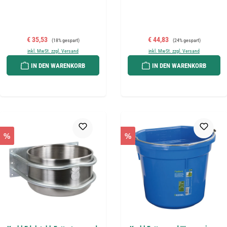
Verkaufspreis:
Regulärer Preis:
Verkaufspreis:
Regulärer Preis:
€ 35,53
€ 44,83
(18% gespart)
(24% gespart)
inkl. MwSt. zzgl. Versand
inkl. MwSt. zzgl. Versand
IN DEN WARENKORB
IN DEN WARENKORB
%
%