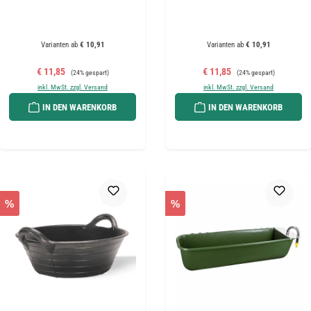
Varianten ab
€ 10,91
Varianten ab
€ 10,91
Verkaufspreis:
Regulärer Preis:
Verkaufspreis:
Regulärer Preis:
€ 11,85
€ 11,85
(24% gespart)
(24% gespart)
inkl. MwSt. zzgl. Versand
inkl. MwSt. zzgl. Versand
IN DEN WARENKORB
IN DEN WARENKORB
%
%