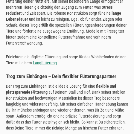
Fütterung deiner Nutztiere. Mit seiner besonderen Länge ermöglicht er
mehreren Tieren gleichzeitig den Zugang zum Futter, was
Stress
reduziert
und Zeit spart. Die robuste Konstruktion sorgt für eine
lange
Lebensdauer
und ist leicht zu reinigen. Egal, ob für Rinder, Ziegen oder
Schafe, dieser Trog erfüllt die speziellen Fütterungsanforderungen deiner
Tiere und fördert eine ausgewogene Ernährung. Modelle mit Fressgitter
bieten zudem eine kontrollierte Futteraufnahme und verhindern
Futterverschwendung.
Erleichtere die tägliche Fütterung und sorge für das Wohlbefinden deiner
Tiere mit einem
Langfuttertrog
.
Trog zum Einhängen – Dein flexibler Fütterungspartner
Der Trog zum Einhängen ist die ideale Lösung für eine
flexible und
platzsparende Fütterung
auf Deinem Stall und Hof. Dank seiner stabilen
Konstruktion und hochwertigen Materialien ist dieser Trog besonders
langlebig und widerstandsfähig. Mit seiner einfachen Handhabung kannst
Du ihn mühelos anbringen und wieder entfernen, was Dir Zeit und Mühe
spart. Außerdem ermöglicht er eine präzise Futterdosierung und sorgt
dafür, dass das Futter stets hygienisch bleibt. So kannst Du sicherstellen,
dass Deine Tiere immer die richtige Menge an frischem Futter erhalten.