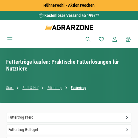
Hühnerwohl - Aktionswochen
Zum Hauptinhalt springen
📦
Kostenloser Versand
ab 199€**
Du hast 0 Produkte
Futtertröge kaufen: Praktische Futterlösungen für
Nutztiere
Start
Stall & Hof
Fütterung
Futtertrog
Futtertrog Pferd
Futtertrog Geflügel