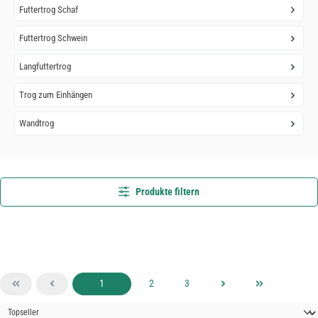
Futtertrog Schaf
Futtertrog Schwein
Langfuttertrog
Trog zum Einhängen
Wandtrog
Produkte filtern
Seite
Seite
Seite
1
2
3