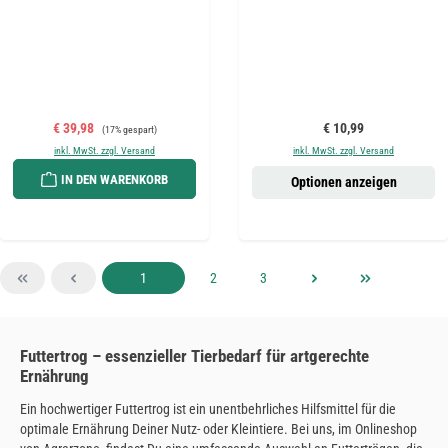
Verkaufspreis:
Regulärer Preis:
Regulärer Preis:
€ 39,98
€ 10,99
(17% gespart)
inkl. MwSt. zzgl. Versand
inkl. MwSt. zzgl. Versand
IN DEN WARENKORB
Optionen anzeigen
Seite
Seite
Seite
1
2
3
Futtertrog – essenzieller Tierbedarf für artgerechte
Ernährung
Ein hochwertiger Futtertrog ist ein unentbehrliches Hilfsmittel für die
optimale Ernährung Deiner Nutz- oder Kleintiere. Bei uns, im Onlineshop