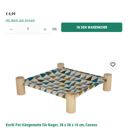
Regulärer Preis:
€ 6,99
inkl. MwSt. zzgl. Versand
Produkt Anzahl: Gib den gewünschten Wert ein oder benutze die Schaltflächen um die Anzahl zu erh
IN DEN WARENKORB
Stk.
Kerbl Pet Hängematte für Nager, 38 x 38 x 10 cm, Canvas