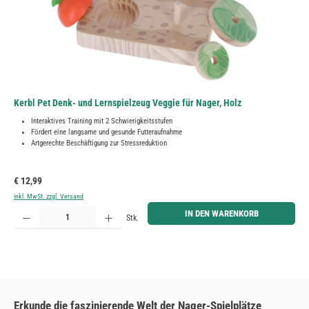
Kerbl Pet Denk- und Lernspielzeug Veggie für Nager, Holz
Interaktives Training mit 2 Schwierigkeitsstufen
Fördert eine langsame und gesunde Futteraufnahme
Artgerechte Beschäftigung zur Stressreduktion
Regulärer Preis:
€ 12,99
inkl. MwSt. zzgl. Versand
Produkt Anzahl: Gib den gewünschten Wert ein oder benutze die Schaltflächen um die Anzahl zu erh
IN DEN WARENKORB
Stk.
Erkunde die faszinierende Welt der Nager-Spielplätze