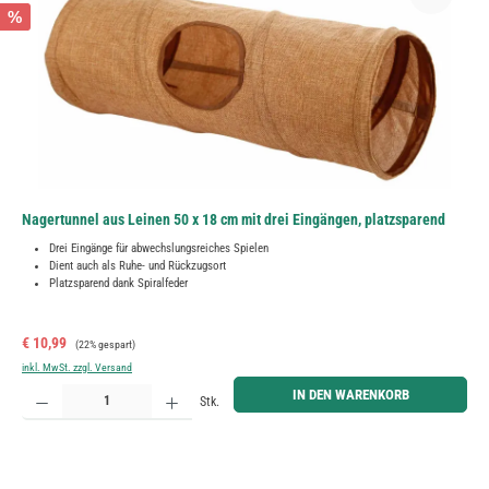
%
Nagertunnel aus Leinen 50 x 18 cm mit drei Eingängen, platzsparend
Drei Eingänge für abwechslungsreiches Spielen
Dient auch als Ruhe- und Rückzugsort
Platzsparend dank Spiralfeder
Verkaufspreis:
Regulärer Preis:
€ 10,99
(22% gespart)
inkl. MwSt. zzgl. Versand
Produkt Anzahl: Gib den gewünschten Wert ein oder benutze die Schaltflächen um die Anzahl zu erh
IN DEN WARENKORB
Stk.