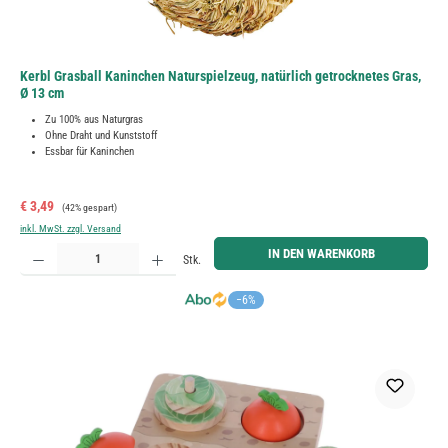
Kerbl Grasball Kaninchen Naturspielzeug, natürlich getrocknetes Gras,
Ø 13 cm
Zu 100% aus Naturgras
Ohne Draht und Kunststoff
Essbar für Kaninchen
Verkaufspreis:
Regulärer Preis:
€ 3,49
(42% gespart)
inkl. MwSt. zzgl. Versand
Produkt Anzahl: Gib den gewünschten Wert ein oder benutze die Schaltflächen um die Anzahl zu erh
IN DEN WARENKORB
Stk.
−6%