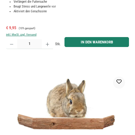
Verlängert die Futtersuche
Beugt Stress und Langeweile vor
Aktiviert den Geruchssinn
Verkaufspreis:
Regulärer Preis:
€ 9,95
(10% gespart)
inkl. MwSt. zzgl. Versand
Produkt Anzahl: Gib den gewünschten Wert ein oder benutze die Schaltflächen um die Anzahl zu erh
IN DEN WARENKORB
Stk.