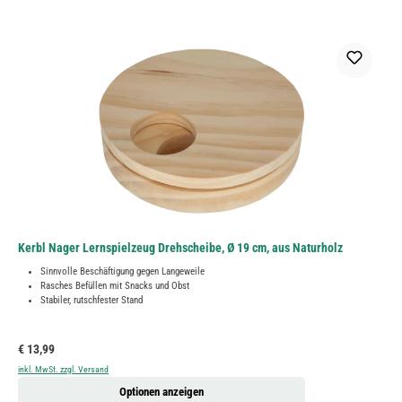
Kerbl Nager Lernspielzeug Drehscheibe, Ø 19 cm, aus Naturholz
Sinnvolle Beschäftigung gegen Langeweile
Rasches Befüllen mit Snacks und Obst
Stabiler, rutschfester Stand
Regulärer Preis:
€ 13,99
inkl. MwSt. zzgl. Versand
Optionen anzeigen