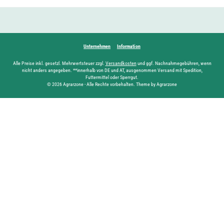
Unternehmen
Information
Alle Preise inkl. gesetzl. Mehrwertsteuer zzgl.
Versandkosten
und ggf. Nachnahmegebühren, wenn
nicht anders angegeben. **innerhalb von DE und AT, ausgenommen Versand mit Spedition,
Futtermittel oder Sperrgut.
© 2026 Agrarzone - Alle Rechte vorbehalten. Theme by Agrarzone