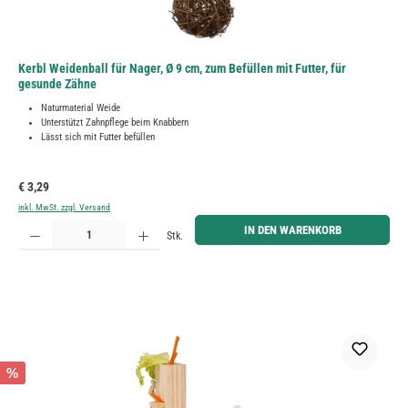
Kerbl Weidenball für Nager, Ø 9 cm, zum Befüllen mit Futter, für
gesunde Zähne
Naturmaterial Weide
Unterstützt Zahnpflege beim Knabbern
Lässt sich mit Futter befüllen
Regulärer Preis:
€ 3,29
inkl. MwSt. zzgl. Versand
Produkt Anzahl: Gib den gewünschten Wert ein oder benutze die Schaltflächen um die Anzahl zu erh
IN DEN WARENKORB
Stk.
%