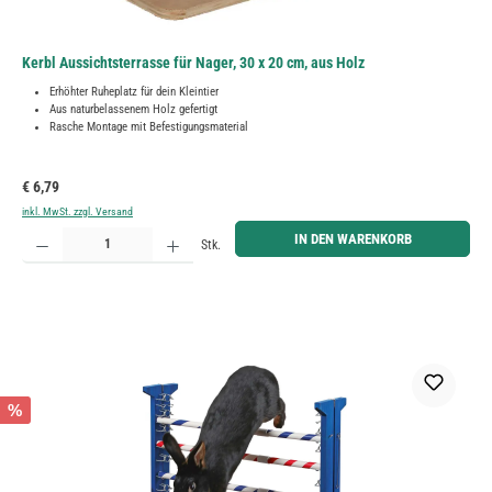
Kerbl Aussichtsterrasse für Nager, 30 x 20 cm, aus Holz
Erhöhter Ruheplatz für dein Kleintier
Aus naturbelassenem Holz gefertigt
Rasche Montage mit Befestigungsmaterial
Regulärer Preis:
€ 6,79
inkl. MwSt. zzgl. Versand
Produkt Anzahl: Gib den gewünschten Wert ein oder benutze die Schaltflächen um die Anzahl zu erh
IN DEN WARENKORB
Stk.
%