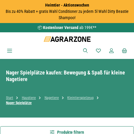
Heimtier - Aktionswochen
Zum Hauptinhalt springen
Bis zu 40% Rabatt + gratis Wahl Conditioner zu jedem 5l Wahl Dirty Beastie
Shampoo!
📦
Kostenloser Versand
ab 199€**
Du hast 0 Produkte
Nager Spielplätze kaufen: Bewegung & Spaß für kleine
Nagetiere
Start
Haustiere
Nagetiere
Kleintierspielzeug
Nager Spielplätze
Produkte filtern