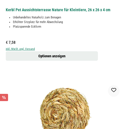
Kerbl Pet Aussichtsterrasse Nature für Kleintiere, 26 x 26 x 4 cm
Unbehandeltes Naturholz zum Benagen
Erhöhter Sitzplatz für mehr Abwechslung
Platzsparende Eckform
Regulärer Preis:
€ 7,58
inkl. MwSt. zzgl. Versand
Optionen anzeigen
%