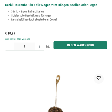
Kerbl Heuraufe 3 in 1 für Nager, zum Hängen, Stellen oder Legen
3 in 1: Hängen, Rollen, Stellen
Spielerische Beschäftigung für Nager
Leicht befüllbar durch abnehmbaren Deckel
Regulärer Preis:
€ 10,99
inkl. MwSt. zzgl. Versand
Produkt Anzahl: Gib den gewünschten Wert ein oder benutze die Schaltflächen um die Anzahl zu erh
IN DEN WARENKORB
Stk.