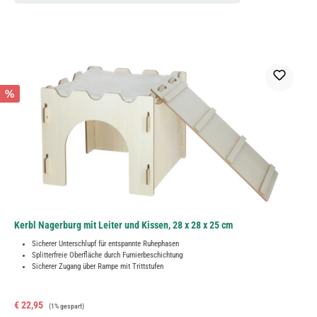
%
Kerbl Nagerburg mit Leiter und Kissen, 28 x 28 x 25 cm
Sicherer Unterschlupf für entspannte Ruhephasen
Splitterfreie Oberfläche durch Furnierbeschichtung
Sicherer Zugang über Rampe mit Trittstufen
Verkaufspreis:
Regulärer Preis:
€ 22,95
(1% gespart)