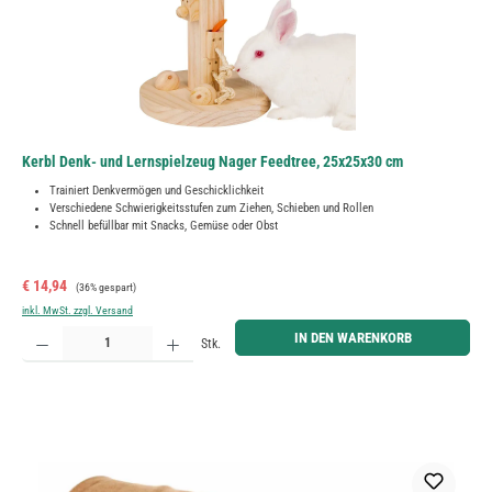
Kerbl Denk- und Lernspielzeug Nager Feedtree, 25x25x30 cm
Trainiert Denkvermögen und Geschicklichkeit
Verschiedene Schwierigkeitsstufen zum Ziehen, Schieben und Rollen
Schnell befüllbar mit Snacks, Gemüse oder Obst
Verkaufspreis:
Regulärer Preis:
€ 14,94
(36% gespart)
inkl. MwSt. zzgl. Versand
Produkt Anzahl: Gib den gewünschten Wert ein oder benutze die Schaltflächen um die Anzahl zu erh
IN DEN WARENKORB
Stk.