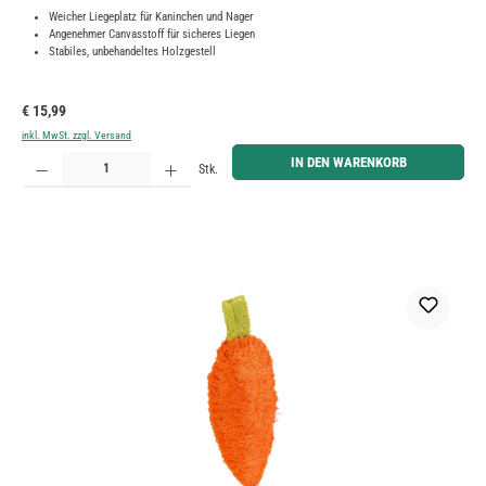
Weicher Liegeplatz für Kaninchen und Nager
Angenehmer Canvasstoff für sicheres Liegen
Stabiles, unbehandeltes Holzgestell
Regulärer Preis:
€ 15,99
inkl. MwSt. zzgl. Versand
Produkt Anzahl: Gib den gewünschten Wert ein oder benutze die Schaltflächen um die Anzahl zu erh
IN DEN WARENKORB
Stk.