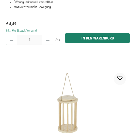
Öffnung individuell verstellbar
Motiviert zu mehr Bewegung
Regulärer Preis:
€ 4,49
inkl. MwSt. zzgl. Versand
Produkt Anzahl: Gib den gewünschten Wert ein oder benutze die Schaltflächen um die Anzahl zu erh
IN DEN WARENKORB
Stk.