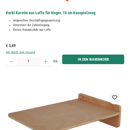
Kerbl Karotte aus Luffa für Nager, 10 cm Kauspielzeug
Artgerechtes Beschäftigungsspielzeug
Unterstützt die Zahnreinigung
Reines Naturprodukt aus Luffa
Regulärer Preis:
€ 3,49
inkl. MwSt. zzgl. Versand
Produkt Anzahl: Gib den gewünschten Wert ein oder benutze die Schaltflächen um die Anzahl zu erh
IN DEN WARENKORB
Stk.