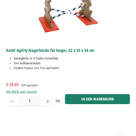
Kerbl Agility Nagerhürde für Nager, 62 x 33 x 34 cm
Sprunghöhe in 4 Stufen einstellbar
Vier Aufbauvarianten
Fördert Fitness von Tier und Halter
Verkaufspreis:
Regulärer Preis:
€ 29,95
(26% gespart)
inkl. MwSt. zzgl. Versand
Produkt Anzahl: Gib den gewünschten Wert ein oder benutze die Schaltflächen um die Anzahl zu erh
IN DEN WARENKORB
Stk.