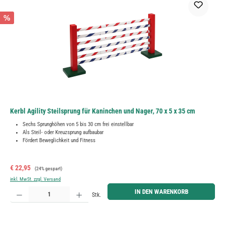
%
Kerbl Agility Steilsprung für Kaninchen und Nager, 70 x 5 x 35 cm
Sechs Sprunghöhen von 5 bis 30 cm frei einstellbar
Als Steil- oder Kreuzsprung aufbaubar
Fördert Beweglichkeit und Fitness
Verkaufspreis:
Regulärer Preis:
€ 22,95
(24% gespart)
inkl. MwSt. zzgl. Versand
Produkt Anzahl: Gib den gewünschten Wert ein oder benutze die Schaltflächen um die Anzahl zu erh
IN DEN WARENKORB
Stk.