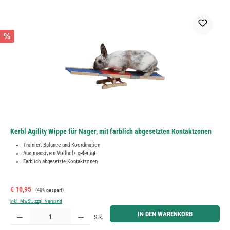
%
Kerbl Agility Wippe für Nager, mit farblich abgesetzten Kontaktzonen
Trainiert Balance und Koordination
Aus massivem Vollholz gefertigt
Farblich abgesetzte Kontaktzonen
Verkaufspreis:
Regulärer Preis:
€ 10,95
(40% gespart)
inkl. MwSt. zzgl. Versand
Produkt Anzahl: Gib den gewünschten Wert ein oder benutze die Schaltflächen um die Anzahl zu erh
IN DEN WARENKORB
Stk.