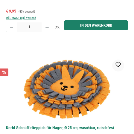
Verkaufspreis:
Regulärer Preis:
€ 9,95
(45% gespart)
inkl. MwSt. zzgl. Versand
Produkt Anzahl: Gib den gewünschten Wert ein oder benutze die Schaltflächen um die Anzahl zu erh
IN DEN WARENKORB
Stk.
%
Kerbl Schnüffelteppich für Nager, Ø 25 cm, waschbar, rutschfest