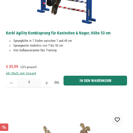
Kerbl Agility Kombisprung für Kaninchen & Nager, Höhe 53 cm
Sprunghöhe in 7 Stufen zwischen 7 und 49 cm
Sprungweite stufenlos von 7 bis 92 cm
Vier Aufbauvarianten fürs Training
Verkaufspreis:
Regulärer Preis:
€ 35,99
(20% gespart)
inkl. MwSt. zzgl. Versand
Produkt Anzahl: Gib den gewünschten Wert ein oder benutze die Schaltflächen um die Anzahl zu erh
IN DEN WARENKORB
Stk.
%