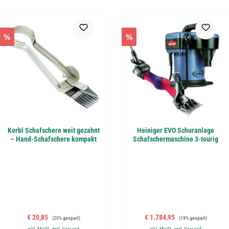
%
%
Kerbl Schafschere weit gezahnt
Heiniger EVO Schuranlage
– Hand-Schafschere kompakt
Schafschermaschine 3-tourig
Verkaufspreis:
Regulärer Preis:
Verkaufspreis:
Regulärer Preis:
€ 20,85
€ 1.784,95
(20% gespart)
(19% gespart)
inkl. MwSt. zzgl. Versand
inkl. MwSt. zzgl. Versand