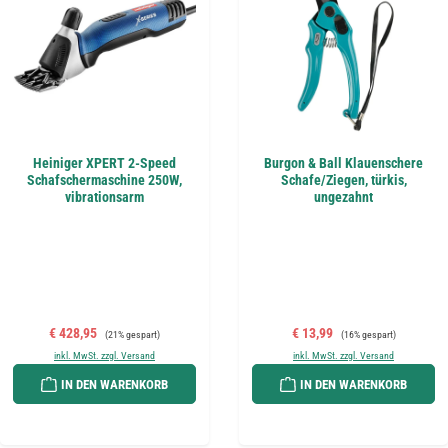
Heiniger XPERT 2-Speed
Burgon & Ball Klauenschere
Schafschermaschine 250W,
Schafe/Ziegen, türkis,
vibrationsarm
ungezahnt
Verkaufspreis:
Regulärer Preis:
Verkaufspreis:
Regulärer Preis:
€ 428,95
€ 13,99
(21% gespart)
(16% gespart)
inkl. MwSt. zzgl. Versand
inkl. MwSt. zzgl. Versand
IN DEN WARENKORB
IN DEN WARENKORB