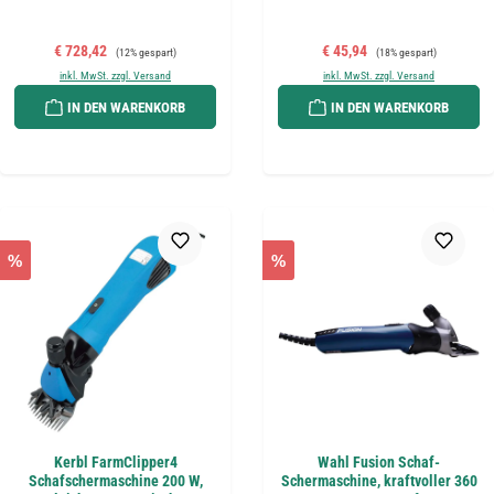
Verkaufspreis:
Regulärer Preis:
Verkaufspreis:
Regulärer Preis:
€ 728,42
€ 45,94
(12% gespart)
(18% gespart)
inkl. MwSt. zzgl. Versand
inkl. MwSt. zzgl. Versand
IN DEN WARENKORB
IN DEN WARENKORB
%
%
Kerbl FarmClipper4
Wahl Fusion Schaf-
Schafschermaschine 200 W,
Schermaschine, kraftvoller 360