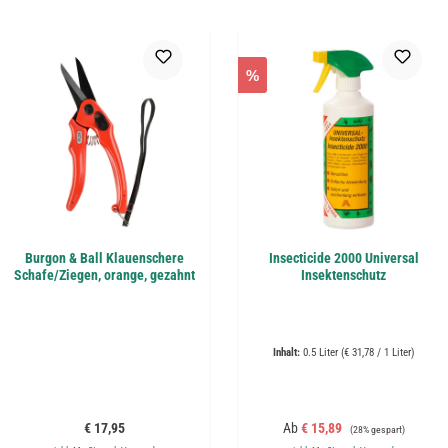
%
Burgon & Ball Klauenschere
Insecticide 2000 Universal
Schafe/Ziegen, orange, gezahnt
Insektenschutz
Inhalt:
0.5 Liter
(€ 31,78 / 1 Liter)
Regulärer Preis:
Verkaufspreis:
Regulärer Preis:
€ 17,95
Ab
€ 15,89
(28% gespart)