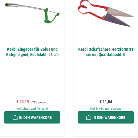
Kerbl Eingeber für Bolus und
Kerbl Schafschere Herzform 31
Käfigmagnet, Edelstahl, 53 cm
cm mit Qualitätsschliff
Verkaufspreis:
Regulärer Preis:
Regulärer Preis:
€ 23,19
€ 11,54
(21% gespart)
inkl. MwSt. zzgl. Versand
inkl. MwSt. zzgl. Versand
IN DEN WARENKORB
IN DEN WARENKORB