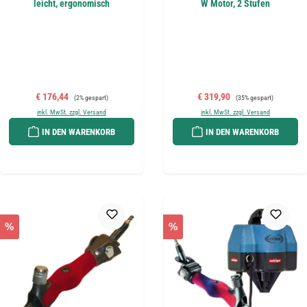
leicht, ergonomisch
W Motor, 2 Stufen
Verkaufspreis:
Regulärer Preis:
Verkaufspreis:
Regulärer Preis:
€ 176,44
€ 319,90
(2% gespart)
(35% gespart)
inkl. MwSt. zzgl. Versand
inkl. MwSt. zzgl. Versand
IN DEN WARENKORB
IN DEN WARENKORB
%
%