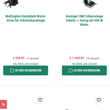
Wellington Handstück Worm-
Heiniger ONE Schuranlage
Drive für Schafschuranlage
Schafe, 1-tourig mit 300 W
Motor
Verkaufspreis:
Regulärer Preis:
Verkaufspreis:
Regulärer Preis:
€ 298,95
€ 1.648,95
(1% gespart)
(16% gespart)
inkl. MwSt. zzgl. Versand
inkl. MwSt. zzgl. Versand
IN DEN WARENKORB
IN DEN WARENKORB
%