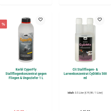
%
Kerbl CyperFly
Cit Stallfliegen- &
Stallfliegenkonzentrat gegen
Larvenkonzentrat CyDiMix 500
Fliegen & Ungeziefer 1 L
ml
Inhalt:
0.5 Liter
(€ 91,98 / 1 Liter)
Regulärer Preis: