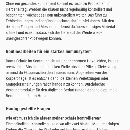
Ohne ein gesundes Fundament kommt es rasch zu Problemen im
Herdenalltag. Werden die Klauen nicht regelmäßig kontrolliert und
beschnitten, wächst das Horn unkontrolliert weiter. Das führt zu
Fehlbelastungen und begünstigt schmerzhafte Infektionen. Mit den
richtigen Zangen und Messern entfernst du überschüssiges Material
schnell und exakt, sodass sich die Tiere auf der Weide wieder
uneingeschränkt bewegen können.
Routinearbeiten für ein starkes Immunsystem
Damit Schafe im Sommer nicht unter der enormen Hitze leiden, ist das
rechtzeitige Abscheren der dicken Wolle absolute Pflicht. Gleichzeitig
nimmst du Ektoparasiten den Lebensraum. Abgesehen von der
Körperpflege ist es entscheidend, bei kleinen Verletzungen oder
Mangelerscheinungen rasch handeln zu können. Durchdachte
Veterinärprodukte für den täglichen Bedarf runden daher die optimale
Betreuung auf dem Hof ab.
Häufig gestellte Fragen
Wie oft muss ich die Klauen meiner Schafe kontrollieren?
Eine gründliche Kontrolle sollte etwa alle zwei bis drei Monate erfolgen.
Stehen die Tiere viel im Stall oder auf feuchten, weichen Böden, nutzen