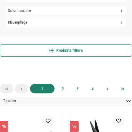
Schermaschine
Klauenpflege
Produkte filtern
Seite
Seite
Seite
Seite
1
2
3
4
%
%