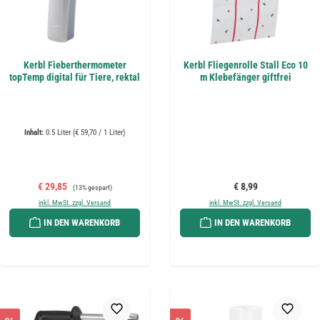
Kerbl Fieberthermometer
Kerbl Fliegenrolle Stall Eco 10
topTemp digital für Tiere, rektal
m Klebefänger giftfrei
Inhalt:
0.5 Liter
(€ 59,70 / 1 Liter)
Verkaufspreis:
Regulärer Preis:
Regulärer Preis:
€ 29,85
€ 8,99
(13% gespart)
inkl. MwSt. zzgl. Versand
inkl. MwSt. zzgl. Versand
IN DEN WARENKORB
IN DEN WARENKORB