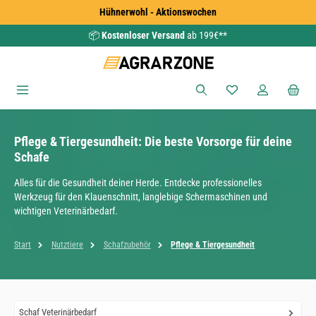
Hühnerwohl - Aktionswochen
Zum Hauptinhalt springen
📦
Kostenloser Versand
ab 199€**
Du hast 0 Produkte
Pflege & Tiergesundheit: Die beste Vorsorge für deine
Schafe
Alles für die Gesundheit deiner Herde. Entdecke professionelles
Werkzeug für den Klauenschnitt, langlebige Schermaschinen und
wichtigen Veterinärbedarf.
Start
Nutztiere
Schafzubehör
Pflege & Tiergesundheit
Schaf Veterinärbedarf