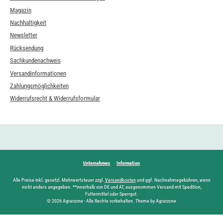
Magazin
Nachhaltigkeit
Newsletter
Rücksendung
Sachkundenachweis
Versandinformationen
Zahlungsmöglichkeiten
Widerrufsrecht & Widerrufsformular
Unternehmen
Information
Alle Preise inkl. gesetzl. Mehrwertsteuer zzgl.
Versandkosten
und ggf. Nachnahmegebühren, wenn
nicht anders angegeben. **innerhalb von DE und AT, ausgenommen Versand mit Spedition,
Futtermittel oder Sperrgut.
© 2026 Agrarzone - Alle Rechte vorbehalten. Theme by Agrarzone