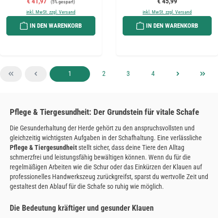
Verkaufspreis:
Regulärer Preis:
€ 41,97
€ 45,99
(5% gespart)
inkl. MwSt. zzgl. Versand
inkl. MwSt. zzgl. Versand
IN DEN WARENKORB
IN DEN WARENKORB
Seite
Seite
Seite
Seite
1
2
3
4
Pflege & Tiergesundheit: Der Grundstein für vitale Schafe
Die Gesunderhaltung der Herde gehört zu den anspruchsvollsten und
gleichzeitig wichtigsten Aufgaben in der Schafhaltung. Eine verlässliche
Pflege & Tiergesundheit
stellt sicher, dass deine Tiere den Alltag
schmerzfrei und leistungsfähig bewältigen können. Wenn du für die
regelmäßigen Arbeiten wie die Schur oder das Einkürzen der Klauen auf
professionelles Handwerkszeug zurückgreifst, sparst du wertvolle Zeit und
gestaltest den Ablauf für die Schafe so ruhig wie möglich.
Die Bedeutung kräftiger und gesunder Klauen