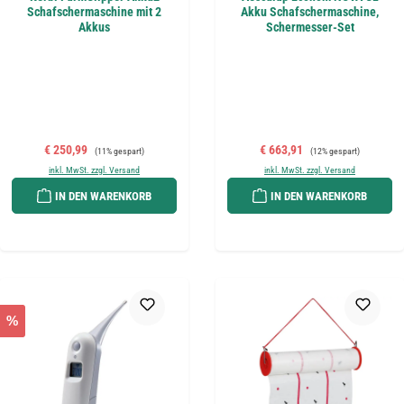
Schafschermaschine mit 2
Akku Schafschermaschine,
Akkus
Schermesser-Set
Verkaufspreis:
Regulärer Preis:
Verkaufspreis:
Regulärer Preis:
€ 250,99
€ 663,91
(11% gespart)
(12% gespart)
inkl. MwSt. zzgl. Versand
inkl. MwSt. zzgl. Versand
IN DEN WARENKORB
IN DEN WARENKORB
%