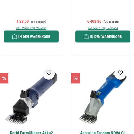
Verkaufspreis:
Regulärer Preis:
Verkaufspreis:
Regulärer Preis:
€ 28,50
€ 408,86
(5% gespart)
(9% gespart)
inkl. MwSt. zzgl. Versand
inkl. MwSt. zzgl. Versand
IN DEN WARENKORB
IN DEN WARENKORB
%
%
Kerbl FarmClipper Akku2
Aesculap Econom NOVA CL