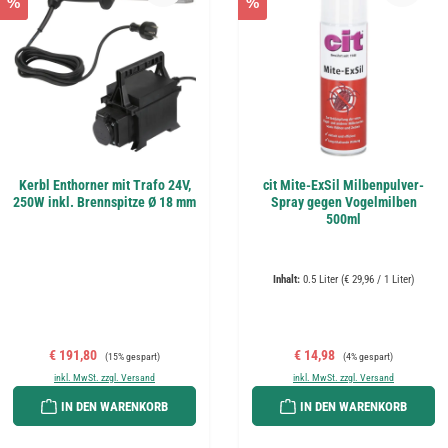
%
%
Kerbl Enthorner mit Trafo 24V,
cit Mite-ExSil Milbenpulver-
250W inkl. Brennspitze Ø 18 mm
Spray gegen Vogelmilben
500ml
Inhalt:
0.5 Liter
(€ 29,96 / 1 Liter)
Verkaufspreis:
Regulärer Preis:
Verkaufspreis:
Regulärer Preis:
€ 191,80
€ 14,98
(15% gespart)
(4% gespart)
inkl. MwSt. zzgl. Versand
inkl. MwSt. zzgl. Versand
IN DEN WARENKORB
IN DEN WARENKORB