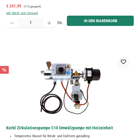
Verkaufspreis:
Regulärer Preis:
€ 241,99
(11% gespart)
inkl. MwSt. zzgl. Versand
Produkt Anzahl: Gib den gewünschten Wert ein oder benutze die Schaltflächen um die Anzahl zu erh
IN DEN WARENKORB
Stk.
%
Kerbl Zirkulationspumpe C10 Umwälzpumpe mit Heizeinheit
Temperiertes Wasser für Weide- und Stalltiere ganzjährig