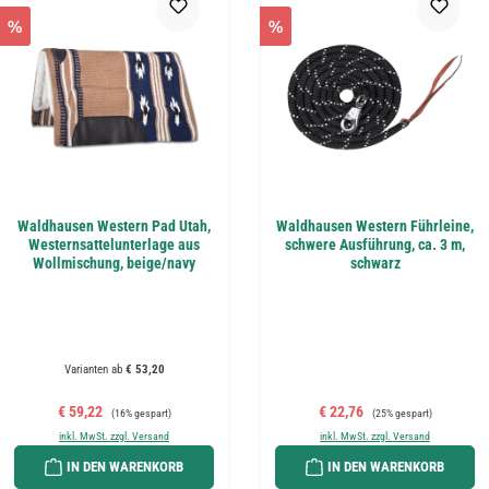
%
%
Waldhausen Western Pad Utah,
Waldhausen Western Führleine,
Westernsattelunterlage aus
schwere Ausführung, ca. 3 m,
Wollmischung, beige/navy
schwarz
Varianten ab
€ 53,20
Verkaufspreis:
Regulärer Preis:
Verkaufspreis:
Regulärer Preis:
€ 59,22
€ 22,76
(16% gespart)
(25% gespart)
inkl. MwSt. zzgl. Versand
inkl. MwSt. zzgl. Versand
IN DEN WARENKORB
IN DEN WARENKORB