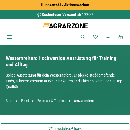
Hühnerwohl - Aktionswochen
Zum Hauptinhalt springen
📦
Kostenloser Versand
ab 199€**
Du hast 0 Produkte
Westernreiten: Hochwertige Ausrüstung für Training
und Alltag
Solide Ausstattung für dein Westernpferd. Entdecke stoßdämpfende
Pads, schwere Westernstricke, Kinnketten und Chicago-Schrauben in Top-
Qualität.
Start
Pferd
Reitsport & Training
Westernreiten
Produkte filtern