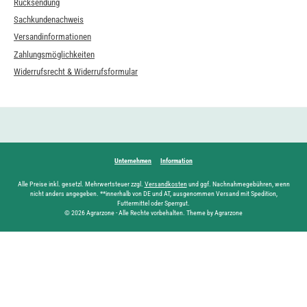
Rücksendung
Sachkundenachweis
Versandinformationen
Zahlungsmöglichkeiten
Widerrufsrecht & Widerrufsformular
Unternehmen
Information
Alle Preise inkl. gesetzl. Mehrwertsteuer zzgl.
Versandkosten
und ggf. Nachnahmegebühren, wenn
nicht anders angegeben. **innerhalb von DE und AT, ausgenommen Versand mit Spedition,
Futtermittel oder Sperrgut.
© 2026 Agrarzone - Alle Rechte vorbehalten. Theme by Agrarzone