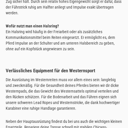
Zug sicher hält. Durch sein relativ hohes Eigengewicht sorgt er dafür, dass
der Führstrick ruhig am Halfter anliegt und Impulse exakt übertragen
werden.
Wofür nutzt man einen Halsring?
Ein Halsring wird häufig in der Freiarbeit oder als zusätzliches
Kommunikationsmittel beim Reiten eingesetzt. Er ermöglicht es, dem
Pferd Impulse an der Schulter und am unteren Halsbereich zu geben,
ohne auf ein Kopfstück angewiesen zu sein.
Verlässliches Equipment für den Westernsport
Die Ausrüstung im Westernreiten muss vor allem eines sein: langlebig
und zweckmäßig. Für die Gesundheit deines Pferdes bieten wir dir dicke
Westernpads, die das Gewicht des Westernsattels optimal verteilen und
den Rücken schützen. Für die Bodenarbeit und das Führen eignen sich
unsere schweren Lead Ropes und Westernstricke, die dank hochwertiger
Karabiner eine ruhige Handlage garantieren.
Neben der Hauptausrüstung findest du bei uns auch die wichtigen kleinen
Ersatzteile. Repariere deine Trense schnell mit stabilen Chicago-