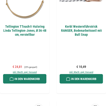
Tellington TTouch® Halsring
Kerbl Westernführstrick
Linda Tellington-Jones, Ø 36-48
RANGER, Bodenarbeitsseil mit
cm, verstellbar
Bull Snap
Verkaufspreis:
Regulärer Preis:
Regulärer Preis:
€ 24,81
€ 10,49
(25% gespart)
inkl. MwSt. zzgl. Versand
inkl. MwSt. zzgl. Versand
IN DEN WARENKORB
IN DEN WARENKORB