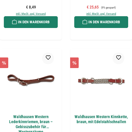
Regulärer Preis:
Verkaufspreis:
Regulärer Preis:
€ 8,49
€ 25,65
(9% gespart)
inkl. MwSt. zzgl. Versand
inkl. MwSt. zzgl. Versand
IN DEN WARENKORB
IN DEN WARENKORB
%
%
Waldhausen Western
Waldhausen Western Kinnkette,
Lederkinnriemen, braun –
braun, mit Edelstahlschnallen
Gebisszubehör für
Westernzäume