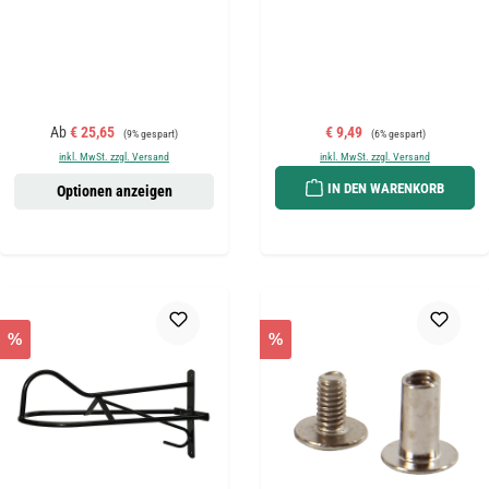
Verkaufspreis:
Regulärer Preis:
Verkaufspreis:
Regulärer Preis:
Ab
€ 25,65
€ 9,49
(9% gespart)
(6% gespart)
inkl. MwSt. zzgl. Versand
inkl. MwSt. zzgl. Versand
IN DEN WARENKORB
Optionen anzeigen
%
%