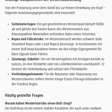
Von der Polsterung unter dem Sattel bis zur feinen Einwirkung am Kopf –
folgende Ausrüstungsgegenstände sind essenziell:
Sattelunterlagen:
Ein gut geschnittenes Westernpad dämpft Stöße
ab und gleicht den harten Baum des Westernsattels aus.
Atmungsaktive Materialien verhindern dabei einen Hitzestau.
Ropes und Führstricke:
Im Westernbereich werden schwere Seile
(Standard Ropes oder Lead Ropes) bevorzugt. In Kombination mit
einem Bull-Snap-Karabiner bieten sie das nötige Eigengewicht für
klare Signale beim Führen.
Zäumungs-Zubehör:
Um ein Westerngebiss mit Anzügen korrekt zu
nutzen, ist eine Kinnkette oder ein Lederkinnriemen unerlässlich. Er
limitiert die Hebelwirkung und schützt den Pferdekiefer.
Verbindungselemente:
Für die Reparatur oder Anpassung von
Westernzäumen sollten immer einige Ersatz-Chicago-Schrauben in
der Putzbox liegen.
Häufig gestellte Fragen
Warum haben Westernstricke einen Bull-Snap?
Der Bull-Snap ist ein extrem stabiler Karabiner, der auch unter starkem