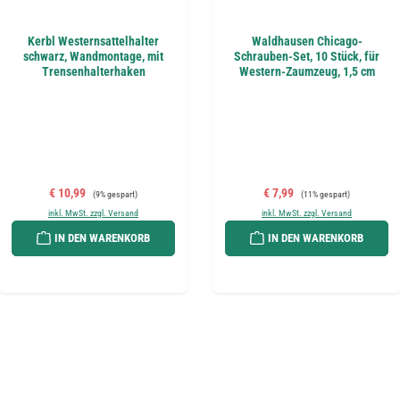
Kerbl Westernsattelhalter
Waldhausen Chicago-
schwarz, Wandmontage, mit
Schrauben-Set, 10 Stück, für
Trensenhalterhaken
Western-Zaumzeug, 1,5 cm
Verkaufspreis:
Regulärer Preis:
Verkaufspreis:
Regulärer Preis:
€ 10,99
€ 7,99
(9% gespart)
(11% gespart)
inkl. MwSt. zzgl. Versand
inkl. MwSt. zzgl. Versand
IN DEN WARENKORB
IN DEN WARENKORB