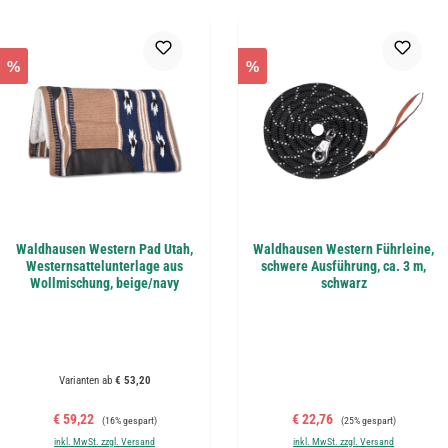
%
%
Waldhausen Western Pad Utah,
Waldhausen Western Führleine,
Westernsattelunterlage aus
schwere Ausführung, ca. 3 m,
Wollmischung, beige/navy
schwarz
Varianten ab
€ 53,20
Verkaufspreis:
Regulärer Preis:
Verkaufspreis:
Regulärer Preis:
€ 59,22
€ 22,76
(16% gespart)
(25% gespart)
inkl. MwSt. zzgl. Versand
inkl. MwSt. zzgl. Versand