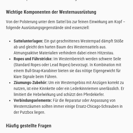
Wichtige Komponenten der Westernausrüstung
Von der Polsterung unter dem Sattel bis zur feinen Einwirkung am Kopf –
folgende Ausrüstungsgegenstände sind essenziell:
Sattelunterlagen:
Ein gut geschnittenes Westernpad dämpft Stöße
ab und gleicht den harten Baum des Westernsattels aus.
Atmungsaktive Materialien verhindern dabei einen Hitzestau.
Ropes und Führstricke:
Im Westernbereich werden schwere Seile
(Standard Ropes oder Lead Ropes) bevorzugt. In Kombination mit
einem Bull-Snap-Karabiner bieten sie das nötige Eigengewicht für
klare Signale beim Führen.
Zäumungs-Zubehör:
Um ein Westerngebiss mit Anzügen korrekt zu
nutzen, ist eine Kinnkette oder ein Lederkinnriemen unerlässlich. Er
limitiert die Hebelwirkung und schützt den Pferdekiefer.
Verbindungselemente:
Für die Reparatur oder Anpassung von
Westernzäumen sollten immer einige Ersatz-Chicago-Schrauben in
der Putzbox liegen.
Häufig gestellte Fragen