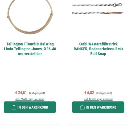
Tellington TTouch® Halsring
Kerbl Westernführstrick
Linda Tellington-Jones, Ø 36-48
RANGER, Bodenarbeitsseil mit
cm, verstellbar
Bull Snap
Verkaufspreis:
Regulärer Preis:
Verkaufspreis:
Regulärer Preis:
€ 24,81
€ 6,82
(25% gespart)
(35% gespart)
inkl. MwSt. zzgl. Versand
inkl. MwSt. zzgl. Versand
IN DEN WARENKORB
IN DEN WARENKORB