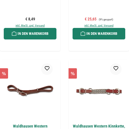
Regulärer Preis:
Verkaufspreis:
Regulärer Preis:
€ 8,49
€ 25,65
(9% gespart)
inkl. MwSt. zzgl. Versand
inkl. MwSt. zzgl. Versand
IN DEN WARENKORB
IN DEN WARENKORB
%
%
Waldhausen Western
Waldhausen Western Kinnkette,