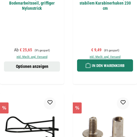
Bodenarbeitsseil, griffiger
stabilem Karabinerhaken 230
Nylonstrick
cm
Verkaufspreis:
Regulärer Preis:
Verkaufspreis:
Regulärer Preis:
Ab
€ 25,65
€ 9,49
(9% gespart)
(6% gespart)
inkl. MwSt. zzgl. Versand
inkl. MwSt. zzgl. Versand
IN DEN WARENKORB
Optionen anzeigen
%
%