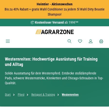
Heimtier - Aktionswochen
Zum Hauptinhalt springen
Bis zu 40% Rabatt + gratis Wahl Conditioner zu jedem 5l Wahl Dirty Beastie
Shampoo!
📦
Kostenloser Versand
ab 199€**
Du hast 0 Produkte
Westernreiten: Hochwertige Ausrüstung für Training
und Alltag
Solide Ausstattung für dein Westernpferd. Entdecke stoßdämpfende
Pads, schwere Westernstricke, Kinnketten und Chicago-Schrauben in Top-
Qualität.
Start
Pferd
Reitsport & Training
Westernreiten