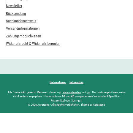
Newsletter
Rücksendung
Sachkundenachweis
Versandinformationen
Zahlungsmöglichkeiten
Widerrufsrecht & Widerrufsformular
Unternehmen
Information
Alle Preise inkl. gesetzl. Mehrwertsteuer zzgl.
Versandkosten
und ggf. Nachnahmegebühren, wenn
nicht anders angegeben. **innerhalb von DE und AT, ausgenommen Versand mit Spedition,
Futtermittel oder Sperrgut.
© 2026 Agrarzone - Alle Rechte vorbehalten. Theme by Agrarzone