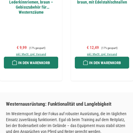
Lederkinnriemen, braun –
braun, mit Edelstahlschnallen
Gebisszubehör für
Westernzäume
Verkaufspreis:
Regulärer Preis:
Verkaufspreis:
Regulärer Preis:
€ 9,99
€ 12,49
(17% gespart)
(17% gespart)
inkl. MwSt. zzgl. Versand
inkl. MwSt. zzgl. Versand
IN DEN WARENKORB
IN DEN WARENKORB
Westernausrüstung: Funktionalität und Langlebigkeit
Im Westernsport liegt der Fokus auf robuster Ausrüstung, die im täglichen
Einsatz zuverlässig funktioniert. Egal ob beim Training auf dem Reitplatz,
bei der Bodenarbeit oder im Gelände – das Equipment muss stabil sitzen
und den Ansprüchen von Pferd und Reiter gerecht werden.