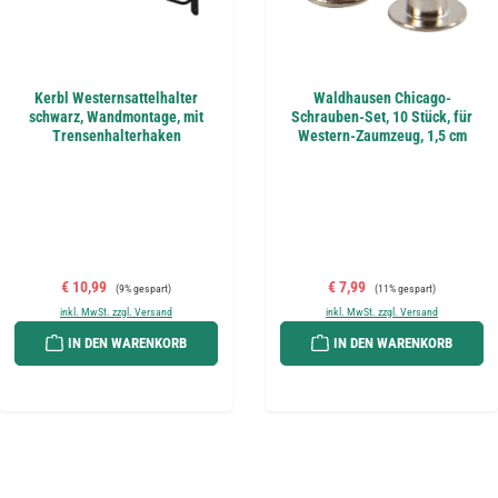
Kerbl Westernsattelhalter
Waldhausen Chicago-
schwarz, Wandmontage, mit
Schrauben-Set, 10 Stück, für
Trensenhalterhaken
Western-Zaumzeug, 1,5 cm
Verkaufspreis:
Regulärer Preis:
Verkaufspreis:
Regulärer Preis:
€ 10,99
€ 7,99
(9% gespart)
(11% gespart)
inkl. MwSt. zzgl. Versand
inkl. MwSt. zzgl. Versand
IN DEN WARENKORB
IN DEN WARENKORB