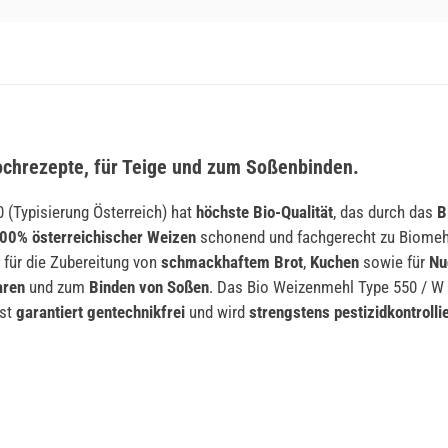
ochrezepte, für Teige und zum Soßenbinden.
 (Typisierung Österreich) hat
höchste Bio-Qualität
, das durch das
B
00% österreichischer Weizen
schonend und fachgerecht zu Biomehl
für die Zubereitung von
schmackhaftem Brot
,
Kuchen
sowie für
Nu
aren
und zum
Binden von Soßen
. Das Bio Weizenmehl Type 550 / W 
ist
garantiert gentechnikfrei
und wird
strengstens pestizidkontrollie