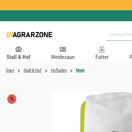
 Hauptinhalt springen
Zur Suche springen
Zur Hauptnavigation springen
Stall & Hof
Weidezaun
Futter
P
Start
Stall & Hof
Hofladen
Mehl
Bildergalerie überspringen
Rabatt
%