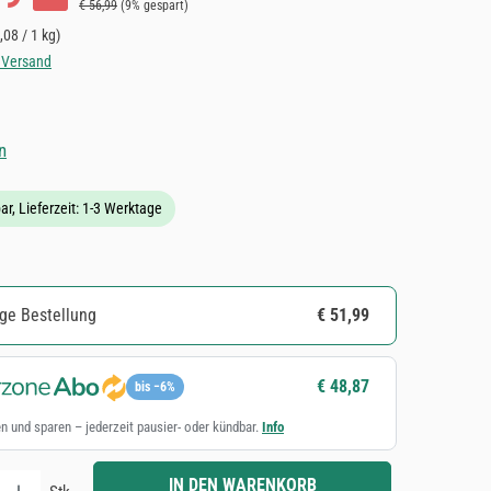
Regulärer Preis:
€ 56,99
(9% gespart)
,08 / 1 kg)
. Versand
iche Bewertung von 5 von 5 Sternen
n
ar, Lieferzeit: 1-3 Werktage
ge Bestellung
€ 51,99
€ 48,87
bis −6%
n und sparen – jederzeit pausier- oder kündbar.
Info
Gib den gewünschten Wert ein oder benutze die Schaltflächen um die Anzahl zu e
IN DEN WARENKORB