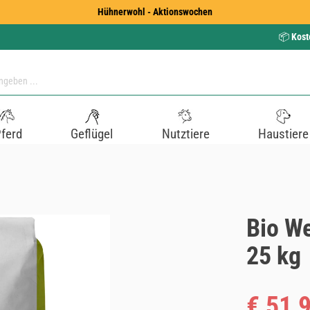
Hühnerwohl - Aktionswochen
📦
Kost
ferd
Geflügel
Nutztiere
Haustiere
Bio W
25 kg
Verkaufspreis
€ 51,