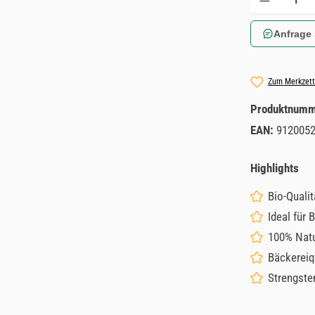
Anfrage
Zum Merkzett
Produktnum
EAN:
912005
Highlights
Bio-Qualit
Ideal für 
100% Natu
Bäckereiq
Strengsten