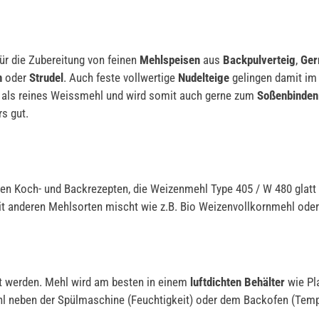
ür die Zubereitung von feinen
Mehlspeisen
aus
Backpulverteig
,
Ger
n
oder
Strudel
. Auch feste vollwertige
Nudelteige
gelingen damit im 
n als reines Weissmehl und wird somit auch gerne zum
Soßenbinden
s gut.
len Koch- und Backrezepten, die Weizenmehl Type 405 / W 480 glat
t anderen Mehlsorten mischt wie z.B. Bio Weizenvollkornmehl ode
t werden. Mehl wird am besten in einem
luftdichten Behälter
wie Pla
l neben der Spülmaschine (Feuchtigkeit) oder dem Backofen (Tem