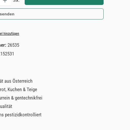
Stk.
 senden
el hinzufügen
mer:
26535
2152531
ät aus Österreich
Brot, Kuchen & Teige
rrein & gentechnikfrei
ualität
s pestizidkontrolliert