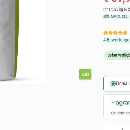
Inhalt:
25 kg
(€ 2
inkl. MwSt. zzgl
Durchschnittl
4 Bewertunge
Sofort verfügb
BIO
Einmali
Abo aktiviere
Produkt Anzahl: 