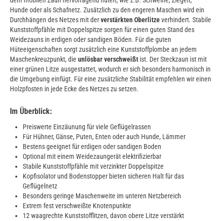
Hunde oder als Schafnetz. Zusätzlich zu den engeren Maschen wird ein
Durchhängen des Netzes mit der
verstärkten Oberlitze
verhindert. Stabile
Kunststoffpfähle mit Doppelspitze sorgen für einen guten Stand des
Weidezauns in erdigen oder sandigen Böden. Für die guten
Hüteeigenschaften sorgt zusätzlich eine Kunststoffplombe an jedem
Maschenkreuzpunkt, die
unlösbar verschweißt
ist. Der Steckzaun ist mit
einer grünen Litze ausgestattet, wodurch er sich besonders harmonisch in
die Umgebung einfügt. Für eine zusätzliche Stabilität empfehlen wir einen
Holzpfosten in jede Ecke des Netzes zu setzen.
Im Überblick:
Preiswerte Einzäunung für viele Geflügelrassen
Für Hühner, Gänse, Puten, Enten oder auch Hunde, Lämmer
Bestens geeignet für erdigen oder sandigen Boden
Optional mit einem Weidezaungerät elektrifizierbar
Stabile Kunststoffpfähle mit verzinkter Doppelspitze
Kopfisolator und Bodenstopper bieten sicheren Halt für das
Geflügelnetz
Besonders geringe Maschenweite im unteren Netzbereich
Extrem fest verschweißte Knotenpunkte
12 waagrechte Kunststofflitzen, davon obere Litze verstärkt