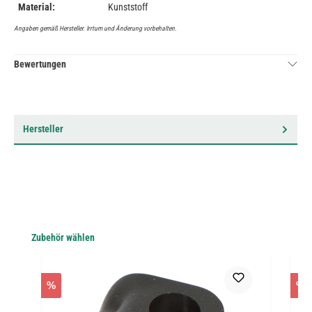
Material:
Kunststoff
Angaben gemäß Hersteller. Irrtum und Änderung vorbehalten.
Bewertungen
Hersteller
Produktgalerie überspringen
Zubehör wählen
%
%