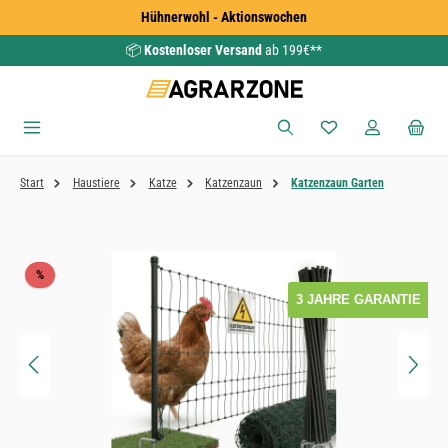
Hühnerwohl - Aktionswochen
Zum Hauptinhalt springen
📦
Kostenloser Versand
ab 199€**
Du hast 0 Produkte
Start
Haustiere
Katze
Katzenzaun
Katzenzaun Garten
Bildergalerie überspringen
Rabatt
%
3 JAHRE GARANTIE