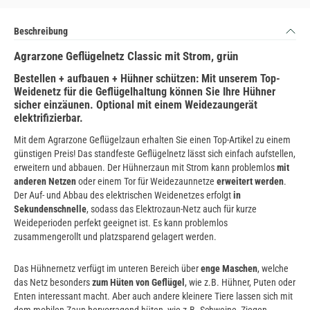
Beschreibung
Agrarzone Geflügelnetz Classic mit Strom, grün
Bestellen + aufbauen + Hühner schützen: Mit unserem Top-
Weidenetz für die Geflügelhaltung können Sie Ihre Hühner
sicher einzäunen. Optional mit einem Weidezaungerät
elektrifizierbar.
Mit dem Agrarzone Geflügelzaun erhalten Sie einen Top-Artikel zu einem
günstigen Preis! Das standfeste Geflügelnetz lässt sich einfach aufstellen,
erweitern und abbauen. Der Hühnerzaun mit Strom kann problemlos
mit
anderen Netzen
oder einem Tor für Weidezaunnetze
erweitert werden
.
Der Auf- und Abbau des elektrischen Weidenetzes erfolgt
in
Sekundenschnelle
, sodass das Elektrozaun-Netz auch für kurze
Weideperioden perfekt geeignet ist. Es kann problemlos
zusammengerollt und platzsparend gelagert werden.
Das Hühnernetz verfügt im unteren Bereich über
enge Maschen
, welche
das Netz besonders
zum Hüten von Geflügel
, wie z.B. Hühner, Puten oder
Enten interessant macht. Aber auch andere kleinere Tiere lassen sich mit
dem mobilen Zaun hervorragend hüten, wie z.B. Schweine, Ziegen,