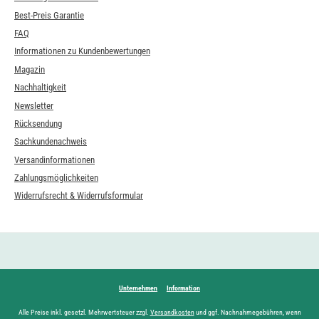
Best-Preis Garantie
FAQ
Informationen zu Kundenbewertungen
Magazin
Nachhaltigkeit
Newsletter
Rücksendung
Sachkundenachweis
Versandinformationen
Zahlungsmöglichkeiten
Widerrufsrecht & Widerrufsformular
Unternehmen
Information
Alle Preise inkl. gesetzl. Mehrwertsteuer zzgl.
Versandkosten
und ggf. Nachnahmegebühren, wenn