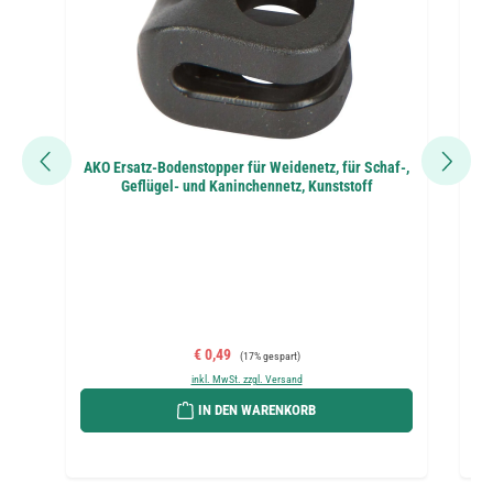
AKO Ersatz-Bodenstopper für Weidenetz, für Schaf-,
Geflügel- und Kaninchennetz, Kunststoff
Verkaufspreis:
Regulärer Preis:
€ 0,49
(17% gespart)
inkl. MwSt. zzgl. Versand
IN DEN WARENKORB