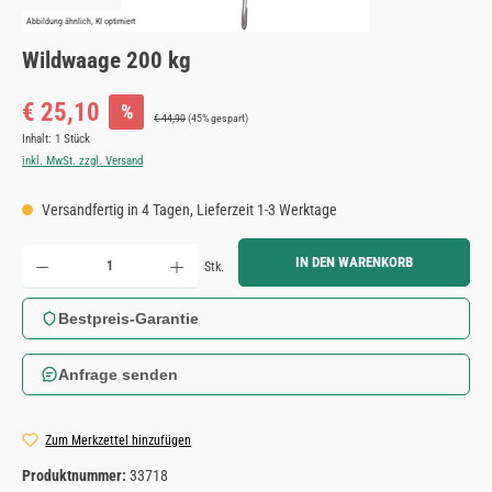
Abbildung ähnlich, KI optimiert
Wildwaage 200 kg
Verkaufspreis:
€ 25,10
%
Regulärer Preis:
€ 44,90
(45% gespart)
Inhalt:
1 Stück
inkl. MwSt. zzgl. Versand
Versandfertig in 4 Tagen, Lieferzeit 1-3 Werktage
Produkt Anzahl: Gib den gewünschten Wert ein oder benutze die Schaltflächen um die Anzahl zu erh
IN DEN WARENKORB
Stk.
Bestpreis-Garantie
Anfrage senden
Zum Merkzettel hinzufügen
Produktnummer:
33718