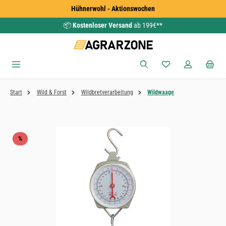
Hühnerwohl - Aktionswochen
Zum Hauptinhalt springen
📦
Kostenloser Versand
ab 199€**
Du hast 0 Produkte
Start
Wild & Forst
Wildbretverarbeitung
Wildwaage
Bildergalerie überspringen
Rabatt
%