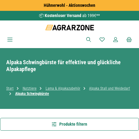
Hühnerwohl - Aktionswochen
Zum Hauptinhalt springen
📦
Kostenloser Versand
ab 199€**
Du hast 0 Produkte
Alpaka Schwingbürste für effektive und glückliche
Alpakapflege
Start
Nutztiere
Lama & Alpakazubehör
Alpaka Stall und Weidedarf
Alpaka Schwingbürste
Produkte filtern