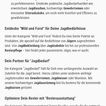
zu perfektionieren. Entdecke praktische Jagdbedarfsartikel wie
erweiterbare
Jagdtaschen
, hochwertige
Gewehrriemen
oder
innovative
Sitzrucksäcke
, um noch mehr Komfort und Effizienz zu
gewährleisten.
Entdecke "Wild und Forst" für Deine Jagdbedürfnisse
Unter der Kategorie "Wild und Forst" findest Du eine breite Palette an
Produkten, die speziell auf die Bedürfnisse von
Jägern
zugeschnitten
sind. Von
Jagdbekleidung
über
Jagdzubehör
bis hin zur professionellen
Revierpflege
– hier findet jeder passionierte Jäger, was er sucht.
Dein Partner für "Jagdbedarf"
Die Kategorie "Jagdbedarf" hält für Dich eine umfangreiche Auswahl an
Zubehör für die Jagd bereit. Hierzu zählen unter anderem wichtige
Jagdutensilien wie
Gewehrriemen
,
Jagdmesser
oder Munition. Mit
unserer hochwertigen
Jagdausrüstung
bist Du bestens für die kommende
Jagdsaison
gerüstet.
Optimiere Dein Revier mit "Revierausstattung"
Die Kategorie "Revierausstattung" bietet Dir alles, was Du für die optimale