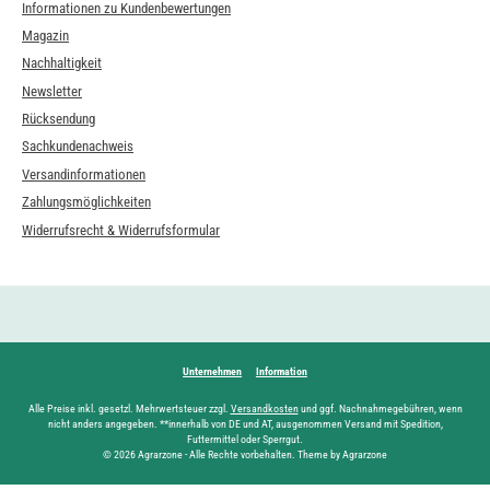
Informationen zu Kundenbewertungen
Magazin
Nachhaltigkeit
Newsletter
Rücksendung
Sachkundenachweis
Versandinformationen
Zahlungsmöglichkeiten
Widerrufsrecht & Widerrufsformular
Unternehmen
Information
Alle Preise inkl. gesetzl. Mehrwertsteuer zzgl.
Versandkosten
und ggf. Nachnahmegebühren, wenn
nicht anders angegeben. **innerhalb von DE und AT, ausgenommen Versand mit Spedition,
Futtermittel oder Sperrgut.
© 2026 Agrarzone - Alle Rechte vorbehalten. Theme by Agrarzone