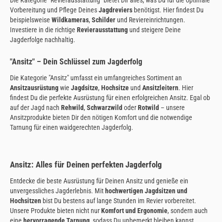
Vorbereitung und Pflege Deines
Jagdreviers
benötigst. Hier findest Du
beispielsweise
Wildkameras
,
Schilder
und Reviereinrichtungen.
Investiere in die richtige
Revierausstattung
und steigere Deine
Jagderfolge nachhaltig.
"Ansitz" – Dein Schlüssel zum Jagderfolg
Die Kategorie "Ansitz" umfasst ein umfangreiches Sortiment an
Ansitzausrüstung
wie
Jagdsitze
,
Hochsitze
und
Ansitzleitern
. Hier
findest Du die perfekte Ausrüstung für einen erfolgreichen Ansitz. Egal ob
auf der Jagd nach
Rehwild
,
Schwarzwild
oder
Rotwild
– unsere
Ansitzprodukte bieten Dir den nötigen Komfort und die notwendige
Tarnung für einen waidgerechten Jagderfolg.
Ansitz: Alles für Deinen perfekten Jagderfolg
Entdecke die beste Ausrüstung für Deinen Ansitz und genieße ein
unvergessliches Jagderlebnis. Mit
hochwertigen Jagdsitzen und
Hochsitzen
bist Du bestens auf lange Stunden im Revier vorbereitet.
Unsere Produkte bieten nicht nur
Komfort und Ergonomie
, sondern auch
eine
hervorragende Tarnung
, sodass Du unbemerkt bleiben kannst.