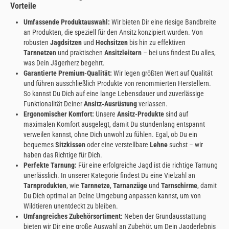
Vorteile
Umfassende Produktauswahl:
Wir bieten Dir eine riesige Bandbreite
an Produkten, die speziell für den Ansitz konzipiert wurden. Von
robusten
Jagdsitzen
und
Hochsitzen
bis hin zu effektiven
Tarnnetzen
und praktischen
Ansitzleitern
– bei uns findest Du alles,
was Dein Jägerherz begehrt.
Garantierte Premium-Qualität:
Wir legen größten Wert auf Qualität
und führen ausschließlich Produkte von renommierten Herstellern.
So kannst Du Dich auf eine lange Lebensdauer und zuverlässige
Funktionalität Deiner
Ansitz-Ausrüstung
verlassen.
Ergonomischer Komfort:
Unsere
Ansitz-Produkte
sind auf
maximalen Komfort ausgelegt, damit Du stundenlang entspannt
verweilen kannst, ohne Dich unwohl zu fühlen. Egal, ob Du ein
bequemes
Sitzkissen
oder eine verstellbare
Lehne
suchst – wir
haben das Richtige für Dich.
Perfekte Tarnung:
Für eine erfolgreiche Jagd ist die richtige Tarnung
unerlässlich. In unserer Kategorie findest Du eine Vielzahl an
Tarnprodukten
, wie
Tarnnetze
,
Tarnanzüge
und
Tarnschirme
, damit
Du Dich optimal an Deine Umgebung anpassen kannst, um von
Wildtieren unentdeckt zu bleiben.
Umfangreiches Zubehörsortiment:
Neben der Grundausstattung
bieten wir Dir eine große Auswahl an Zubehör, um Dein Jagderlebnis