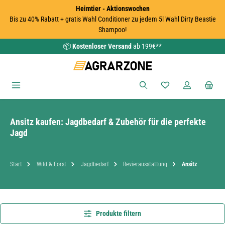
Heimtier - Aktionswochen
Zum Hauptinhalt springen
Bis zu 40% Rabatt + gratis Wahl Conditioner zu jedem 5l Wahl Dirty Beastie
Shampoo!
📦
Kostenloser Versand
ab 199€**
Du hast 0 Produkte
Ansitz kaufen: Jagdbedarf & Zubehör für die perfekte
Jagd
Start
Wild & Forst
Jagdbedarf
Revierausstattung
Ansitz
Produkte filtern