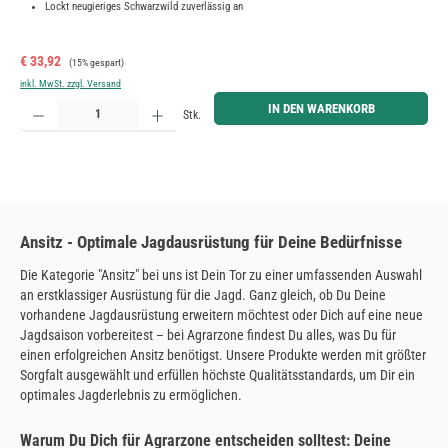
Lockt neugieriges Schwarzwild zuverlässig an
Verkaufspreis:
Regulärer Preis:
€ 33,92
(15% gespart)
inkl. MwSt. zzgl. Versand
Produkt Anzahl: Gib den gewünschten Wert ein oder benutze die Schaltflächen um die Anzahl zu erh
IN DEN WARENKORB
Stk.
Ansitz - Optimale Jagdausrüstung für Deine Bedürfnisse
Die Kategorie "Ansitz" bei uns ist Dein Tor zu einer umfassenden Auswahl
an erstklassiger Ausrüstung für die Jagd. Ganz gleich, ob Du Deine
vorhandene Jagdausrüstung erweitern möchtest oder Dich auf eine neue
Jagdsaison vorbereitest – bei Agrarzone findest Du alles, was Du für
einen erfolgreichen Ansitz benötigst. Unsere Produkte werden mit größter
Sorgfalt ausgewählt und erfüllen höchste Qualitätsstandards, um Dir ein
optimales Jagderlebnis zu ermöglichen.
Warum Du Dich für Agrarzone entscheiden solltest: Deine