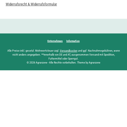
Widerrufsrecht & Widerrufsformular
Unternehmen
Information
Alle Preise inkl. gesetzl. Mehrwertsteuer zzgl.
Versandkosten
und ggf. Nachnahmegebühren, wenn
nicht anders angegeben. **innerhalb von DE und AT, ausgenommen Versand mit Spedition,
Futtermittel oder Sperrgut.
© 2026 Agrarzone - Alle Rechte vorbehalten. Theme by Agrarzone