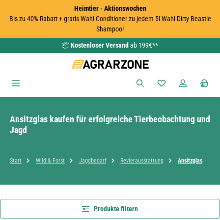
Heimtier - Aktionswochen
Zum Hauptinhalt springen
Bis zu 40% Rabatt + gratis Wahl Conditioner zu jedem 5l Wahl Dirty Beastie
Shampoo!
📦
Kostenloser Versand
ab 199€**
Du hast 0 Produkte
Ansitzglas kaufen für erfolgreiche Tierbeobachtung und
Jagd
Start
Wild & Forst
Jagdbedarf
Revierausstattung
Ansitzglas
Produkte filtern