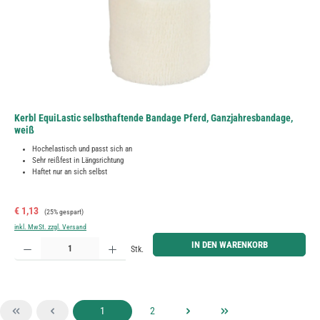
Kerbl EquiLastic selbsthaftende Bandage Pferd, Ganzjahresbandage,
weiß
Hochelastisch und passt sich an
Sehr reißfest in Längsrichtung
Haftet nur an sich selbst
Verkaufspreis:
Regulärer Preis:
€ 1,13
(25% gespart)
inkl. MwSt. zzgl. Versand
Produkt Anzahl: Gib den gewünschten Wert ein oder benutze die Schaltflächen um die Anzahl zu erh
IN DEN WARENKORB
Stk.
Seite
Seite
1
2