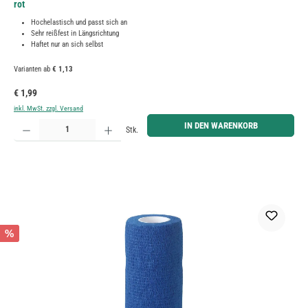
rot
Hochelastisch und passt sich an
Sehr reißfest in Längsrichtung
Haftet nur an sich selbst
Varianten ab
€ 1,13
Regulärer Preis:
€ 1,99
inkl. MwSt. zzgl. Versand
Produkt Anzahl: Gib den gewünschten Wert ein oder benutze die Schaltflächen um die Anzahl zu erh
IN DEN WARENKORB
Stk.
%