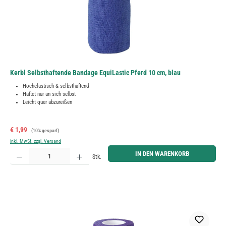
Kerbl Selbsthaftende Bandage EquiLastic Pferd 10 cm, blau
Hochelastisch & selbsthaftend
Haftet nur an sich selbst
Leicht quer abzureißen
Verkaufspreis:
Regulärer Preis:
€ 1,99
(10% gespart)
inkl. MwSt. zzgl. Versand
Produkt Anzahl: Gib den gewünschten Wert ein oder benutze die Schaltflächen um die Anzahl zu erh
IN DEN WARENKORB
Stk.