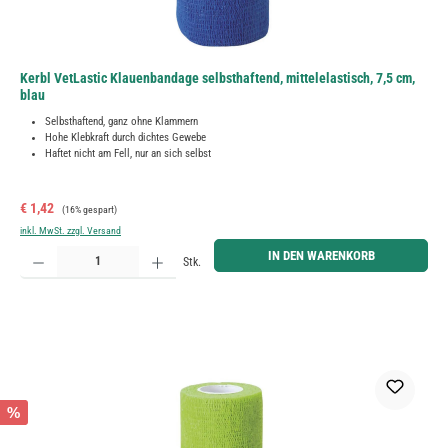
Kerbl VetLastic Klauenbandage selbsthaftend, mittelelastisch, 7,5 cm,
blau
Selbsthaftend, ganz ohne Klammern
Hohe Klebkraft durch dichtes Gewebe
Haftet nicht am Fell, nur an sich selbst
Verkaufspreis:
Regulärer Preis:
€ 1,42
(16% gespart)
inkl. MwSt. zzgl. Versand
Produkt Anzahl: Gib den gewünschten Wert ein oder benutze die Schaltflächen um die Anzahl zu erh
IN DEN WARENKORB
Stk.
%