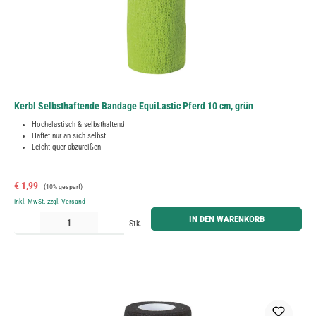
Kerbl Selbsthaftende Bandage EquiLastic Pferd 10 cm, grün
Hochelastisch & selbsthaftend
Haftet nur an sich selbst
Leicht quer abzureißen
Verkaufspreis:
Regulärer Preis:
€ 1,99
(10% gespart)
inkl. MwSt. zzgl. Versand
Produkt Anzahl: Gib den gewünschten Wert ein oder benutze die Schaltflächen um die Anzahl zu erh
IN DEN WARENKORB
Stk.