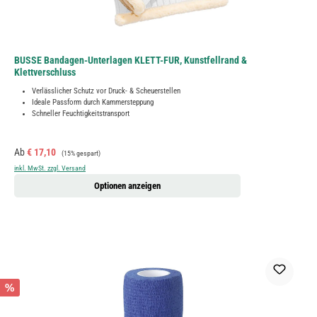
BUSSE Bandagen-Unterlagen KLETT-FUR, Kunstfellrand &
Klettverschluss
Verlässlicher Schutz vor Druck- & Scheuerstellen
Ideale Passform durch Kammersteppung
Schneller Feuchtigkeitstransport
Verkaufspreis:
Regulärer Preis:
Ab
€ 17,10
(15% gespart)
inkl. MwSt. zzgl. Versand
Optionen anzeigen
%