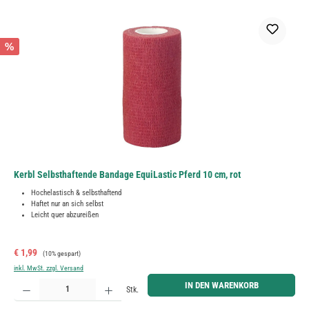
%
Kerbl Selbsthaftende Bandage EquiLastic Pferd 10 cm, rot
Hochelastisch & selbsthaftend
Haftet nur an sich selbst
Leicht quer abzureißen
Verkaufspreis:
Regulärer Preis:
€ 1,99
(10% gespart)
inkl. MwSt. zzgl. Versand
Produkt Anzahl: Gib den gewünschten Wert ein oder benutze die Schaltflächen um die Anzahl zu erh
IN DEN WARENKORB
Stk.