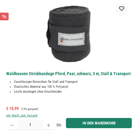
%
Waldhausen Strickbandage Pferd, Paar, schwarz, 3 m, Stall & Transport
Zuverlässiger Beinschutz für Stall und Transport
Elastisches Material aus 100 % Polyacryl
Leicht anzulegen ohne Einschneiden
Verkaufspreis:
Regulärer Preis:
€ 18,99
(14% gespart)
inkl. MwSt. zzgl. Versand
Produkt Anzahl: Gib den gewünschten Wert ein oder benutze die Schaltflächen um die Anzahl zu erh
IN DEN WARENKORB
Stk.