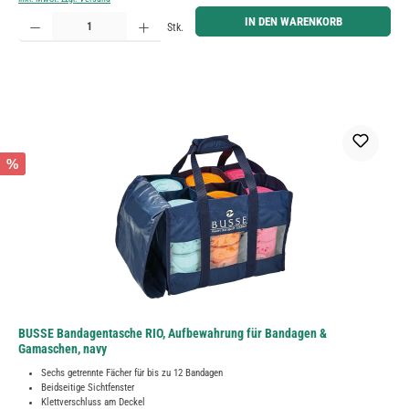
Produkt Anzahl: Gib den gewünschten Wert ein oder benutze die Schaltflächen um die Anzahl zu erh
IN DEN WARENKORB
Stk.
%
BUSSE Bandagentasche RIO, Aufbewahrung für Bandagen &
Gamaschen, navy
Sechs getrennte Fächer für bis zu 12 Bandagen
Beidseitige Sichtfenster
Klettverschluss am Deckel