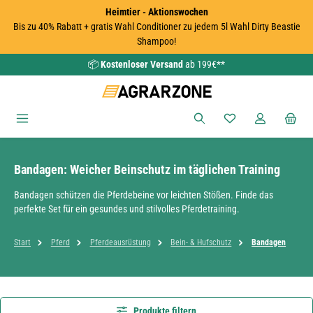
Heimtier - Aktionswochen
Zum Hauptinhalt springen
Bis zu 40% Rabatt + gratis Wahl Conditioner zu jedem 5l Wahl Dirty Beastie
Shampoo!
📦
Kostenloser Versand
ab 199€**
Du hast 0 Produkte
Bandagen: Weicher Beinschutz im täglichen Training
Bandagen schützen die Pferdebeine vor leichten Stößen. Finde das
perfekte Set für ein gesundes und stilvolles Pferdetraining.
Start
Pferd
Pferdeausrüstung
Bein- & Hufschutz
Bandagen
Produkte filtern