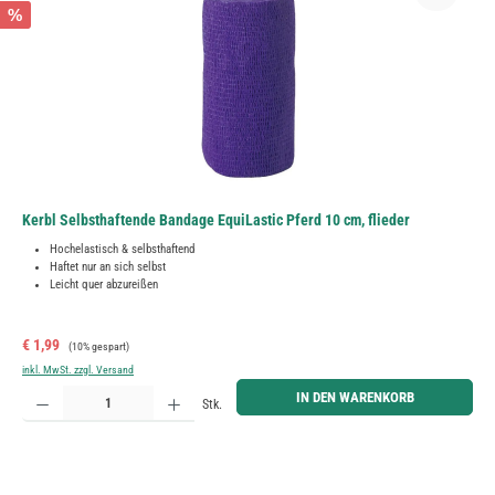
%
Kerbl Selbsthaftende Bandage EquiLastic Pferd 10 cm, flieder
Hochelastisch & selbsthaftend
Haftet nur an sich selbst
Leicht quer abzureißen
Verkaufspreis:
Regulärer Preis:
€ 1,99
(10% gespart)
inkl. MwSt. zzgl. Versand
Produkt Anzahl: Gib den gewünschten Wert ein oder benutze die Schaltflächen um die Anzahl zu erh
IN DEN WARENKORB
Stk.