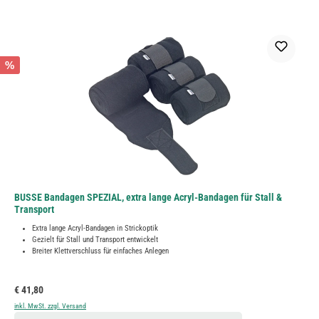
%
BUSSE Bandagen SPEZIAL, extra lange Acryl-Bandagen für Stall &
Transport
Extra lange Acryl-Bandagen in Strickoptik
Gezielt für Stall und Transport entwickelt
Breiter Klettverschluss für einfaches Anlegen
Regulärer Preis:
€ 41,80
inkl. MwSt. zzgl. Versand