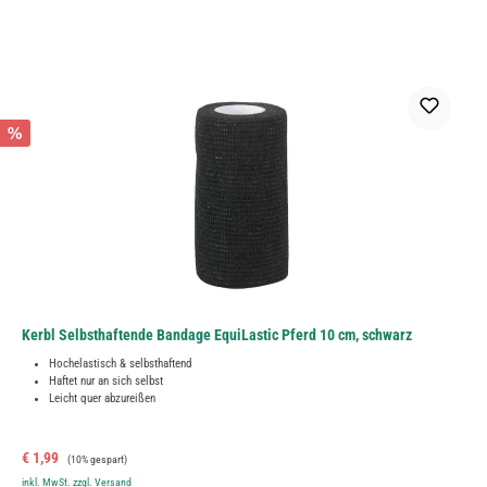
%
Kerbl Selbsthaftende Bandage EquiLastic Pferd 10 cm, schwarz
Hochelastisch & selbsthaftend
Haftet nur an sich selbst
Leicht quer abzureißen
Verkaufspreis:
Regulärer Preis:
€ 1,99
(10% gespart)
inkl. MwSt. zzgl. Versand