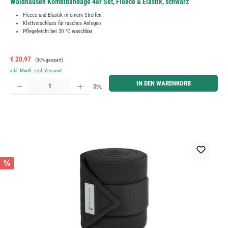
Waldhausen Kombibandage 4er Set, Fleece & Elastik, schwarz
Fleece und Elastik in einem Streifen
Klettverschluss für rasches Anlegen
Pflegeleicht bei 30 °C waschbar
Verkaufspreis:
Regulärer Preis:
€ 20,97
(30% gespart)
inkl. MwSt. zzgl. Versand
Produkt Anzahl: Gib den gewünschten Wert ein oder benutze die Schaltflächen um die Anzahl zu erh
IN DEN WARENKORB
Stk.
%