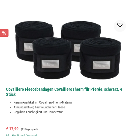
%
Covalliero Fleecebandagen CovallieroTherm für Pferde, schwarz, 4
Stück
Keramikpartikel im CovallieroTherm-Material
Atmungsaktiver, hautfreundlicher Fleece
Reguliert Feuchtigkeit und Temperatur
Verkaufspreis:
Regulärer Preis:
€ 17,99
(11% gespart)
inkl. MwSt. zzgl. Versand