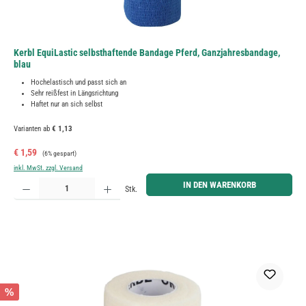
Kerbl EquiLastic selbsthaftende Bandage Pferd, Ganzjahresbandage,
blau
Hochelastisch und passt sich an
Sehr reißfest in Längsrichtung
Haftet nur an sich selbst
Varianten ab
€ 1,13
Verkaufspreis:
Regulärer Preis:
€ 1,59
(6% gespart)
inkl. MwSt. zzgl. Versand
Produkt Anzahl: Gib den gewünschten Wert ein oder benutze die Schaltflächen um die Anzahl zu erh
IN DEN WARENKORB
Stk.
%