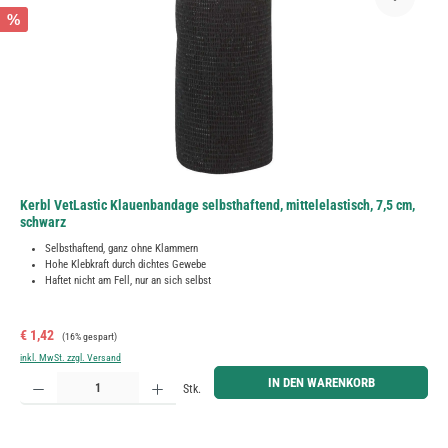
%
Kerbl VetLastic Klauenbandage selbsthaftend, mittelelastisch, 7,5 cm,
schwarz
Selbsthaftend, ganz ohne Klammern
Hohe Klebkraft durch dichtes Gewebe
Haftet nicht am Fell, nur an sich selbst
Verkaufspreis:
Regulärer Preis:
€ 1,42
(16% gespart)
inkl. MwSt. zzgl. Versand
Produkt Anzahl: Gib den gewünschten Wert ein oder benutze die Schaltflächen um die Anzahl zu erh
IN DEN WARENKORB
Stk.