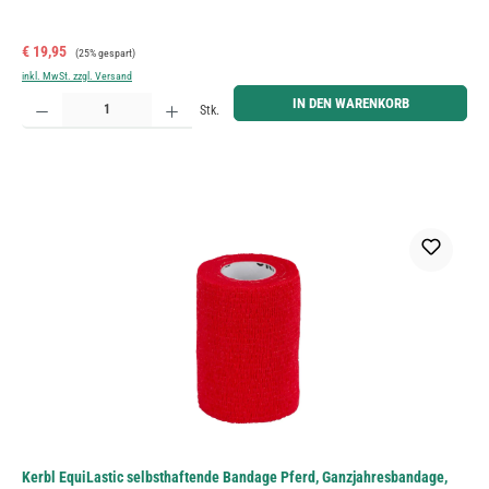
Verkaufspreis:
Regulärer Preis:
€ 19,95
(25% gespart)
inkl. MwSt. zzgl. Versand
Produkt Anzahl: Gib den gewünschten Wert ein oder benutze die Schaltflächen um die Anzahl zu erh
IN DEN WARENKORB
Stk.
Kerbl EquiLastic selbsthaftende Bandage Pferd, Ganzjahresbandage,