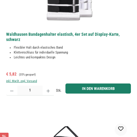
Waldhausen Bandagenhalter elastisch, 4er Set auf Display-Karte,
schwarz
Flexibler Halt durch elastisches Band
Klettverschluss für individuelle Spannung
Leichtes und kompaktes Design
Verkaufspreis:
Regulärer Preis:
€ 5,82
(35% gespart)
inkl. MwSt. zzgl. Versand
Produkt Anzahl: Gib den gewünschten Wert ein oder benutze die Schaltflächen um die Anzahl zu erh
IN DEN WARENKORB
Stk.
%