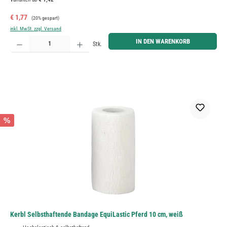
Verkaufspreis:
Regulärer Preis:
€ 1,77
(20% gespart)
inkl. MwSt. zzgl. Versand
Produkt Anzahl: Gib den gewünschten Wert ein oder benutze die Schaltflächen um die Anzahl zu erh
IN DEN WARENKORB
Stk.
%
Kerbl Selbsthaftende Bandage EquiLastic Pferd 10 cm, weiß