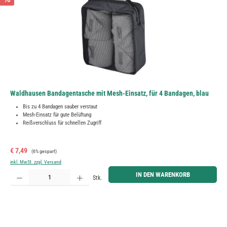
Waldhausen Bandagentasche mit Mesh-Einsatz, für 4 Bandagen, blau
Bis zu 4 Bandagen sauber verstaut
Mesh-Einsatz für gute Belüftung
Reißverschluss für schnellen Zugriff
Verkaufspreis:
Regulärer Preis:
€ 7,49
(6% gespart)
inkl. MwSt. zzgl. Versand
Produkt Anzahl: Gib den gewünschten Wert ein oder benutze die Schaltflächen um die Anzahl zu erh
IN DEN WARENKORB
Stk.