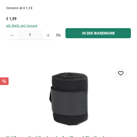
Varianten ab
€ 1,13
Regulärer Preis:
€ 1,99
inkl. MwSt. zzgl. Versand
Produkt Anzahl: Gib den gewünschten Wert ein oder benutze die Schaltflächen um die Anzahl zu erh
IN DEN WARENKORB
Stk.
%