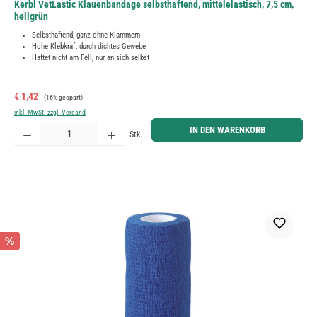
Kerbl VetLastic Klauenbandage selbsthaftend, mittelelastisch, 7,5 cm,
hellgrün
Selbsthaftend, ganz ohne Klammern
Hohe Klebkraft durch dichtes Gewebe
Haftet nicht am Fell, nur an sich selbst
Verkaufspreis:
Regulärer Preis:
€ 1,42
(16% gespart)
inkl. MwSt. zzgl. Versand
Produkt Anzahl: Gib den gewünschten Wert ein oder benutze die Schaltflächen um die Anzahl zu erh
IN DEN WARENKORB
Stk.
%