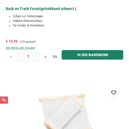
Back on Track Fesselgelenkband schwarz L
Schutz vor Verletzungen
Stabiler Klettverschluss
Für Vorder- & Hinterbeine
Verkaufspreis:
Regulärer Preis:
€ 16,99
(15% gespart)
inkl. MwSt. zzgl. Versand
Produkt Anzahl: Gib den gewünschten Wert ein oder benutze die Schaltflächen um die Anzahl zu erh
IN DEN WARENKORB
Stk.
%