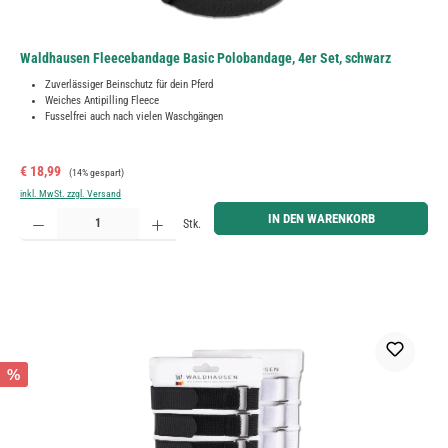
Waldhausen Fleecebandage Basic Polobandage, 4er Set, schwarz
Zuverlässiger Beinschutz für dein Pferd
Weiches Antipilling Fleece
Fusselfrei auch nach vielen Waschgängen
Verkaufspreis:
Regulärer Preis:
€ 18,99
(14% gespart)
inkl. MwSt. zzgl. Versand
Produkt Anzahl: Gib den gewünschten Wert ein oder benutze die Schaltflächen um die Anzahl zu erh
IN DEN WARENKORB
Stk.
%