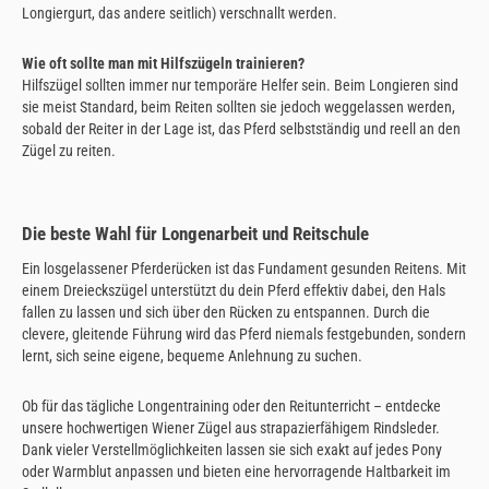
Longiergurt, das andere seitlich) verschnallt werden.
Wie oft sollte man mit Hilfszügeln trainieren?
Hilfszügel sollten immer nur temporäre Helfer sein. Beim Longieren sind
sie meist Standard, beim Reiten sollten sie jedoch weggelassen werden,
sobald der Reiter in der Lage ist, das Pferd selbstständig und reell an den
Zügel zu reiten.
Die beste Wahl für Longenarbeit und Reitschule
Ein losgelassener Pferderücken ist das Fundament gesunden Reitens. Mit
einem Dreieckszügel unterstützt du dein Pferd effektiv dabei, den Hals
fallen zu lassen und sich über den Rücken zu entspannen. Durch die
clevere, gleitende Führung wird das Pferd niemals festgebunden, sondern
lernt, sich seine eigene, bequeme Anlehnung zu suchen.
Ob für das tägliche Longentraining oder den Reitunterricht – entdecke
unsere hochwertigen Wiener Zügel aus strapazierfähigem Rindsleder.
Dank vieler Verstellmöglichkeiten lassen sie sich exakt auf jedes Pony
oder Warmblut anpassen und bieten eine hervorragende Haltbarkeit im