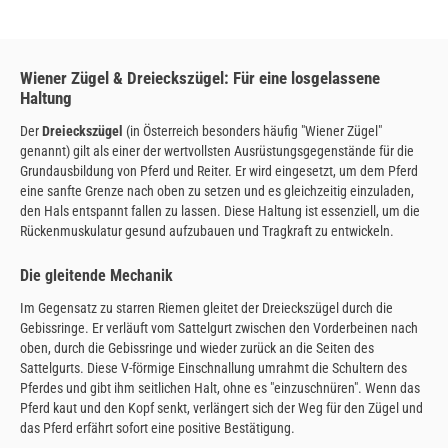
Wiener Zügel & Dreieckszügel: Für eine losgelassene
Haltung
Der
Dreieckszügel
(in Österreich besonders häufig "Wiener Zügel"
genannt) gilt als einer der wertvollsten Ausrüstungsgegenstände für die
Grundausbildung von Pferd und Reiter. Er wird eingesetzt, um dem Pferd
eine sanfte Grenze nach oben zu setzen und es gleichzeitig einzuladen,
den Hals entspannt fallen zu lassen. Diese Haltung ist essenziell, um die
Rückenmuskulatur gesund aufzubauen und Tragkraft zu entwickeln.
Die gleitende Mechanik
Im Gegensatz zu starren Riemen gleitet der Dreieckszügel durch die
Gebissringe. Er verläuft vom Sattelgurt zwischen den Vorderbeinen nach
oben, durch die Gebissringe und wieder zurück an die Seiten des
Sattelgurts. Diese V-förmige Einschnallung umrahmt die Schultern des
Pferdes und gibt ihm seitlichen Halt, ohne es "einzuschnüren". Wenn das
Pferd kaut und den Kopf senkt, verlängert sich der Weg für den Zügel und
das Pferd erfährt sofort eine positive Bestätigung.