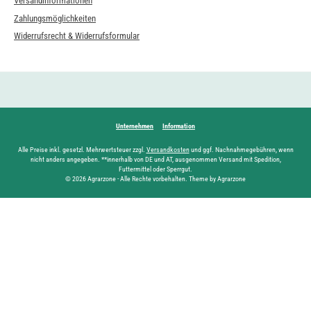
Versandinformationen
Zahlungsmöglichkeiten
Widerrufsrecht & Widerrufsformular
Unternehmen
Information
Alle Preise inkl. gesetzl. Mehrwertsteuer zzgl.
Versandkosten
und ggf. Nachnahmegebühren, wenn
nicht anders angegeben. **innerhalb von DE und AT, ausgenommen Versand mit Spedition,
Futtermittel oder Sperrgut.
© 2026 Agrarzone - Alle Rechte vorbehalten. Theme by Agrarzone