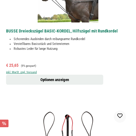
BUSSE Dreieckszügel BASIC-KORDEL, Hilfszügel mit Rundkordel
Schonendes Ausbinden durch reibungsarme Rundkordel
Verstellbares Basisstück und Seitenriemen
Robustes Leder für lange Nutzung
Verkaufspreis:
Regulärer Preis:
€ 25,65
(9% gespart)
inkl. MwSt. zzgl. Versand
Optionen anzeigen
%