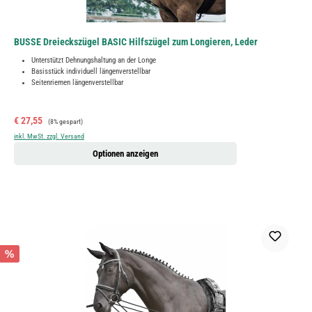
BUSSE Dreieckszügel BASIC Hilfszügel zum Longieren, Leder
Unterstützt Dehnungshaltung an der Longe
Basisstück individuell längenverstellbar
Seitenriemen längenverstellbar
Verkaufspreis:
Regulärer Preis:
€ 27,55
(8% gespart)
inkl. MwSt. zzgl. Versand
Optionen anzeigen
%