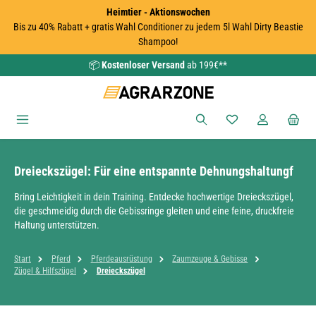
Heimtier - Aktionswochen
Zum Hauptinhalt springen
Bis zu 40% Rabatt + gratis Wahl Conditioner zu jedem 5l Wahl Dirty Beastie
Shampoo!
📦
Kostenloser Versand
ab 199€**
Du hast 0 Produkte
Dreieckszügel: Für eine entspannte Dehnungshaltungf
Bring Leichtigkeit in dein Training. Entdecke hochwertige Dreieckszügel,
die geschmeidig durch die Gebissringe gleiten und eine feine, druckfreie
Haltung unterstützen.
Start
Pferd
Pferdeausrüstung
Zaumzeuge & Gebisse
Zügel & Hilfszügel
Dreieckszügel