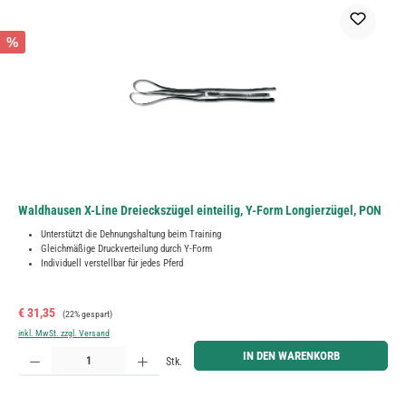
%
Waldhausen X-Line Dreieckszügel einteilig, Y-Form Longierzügel, PON
Unterstützt die Dehnungshaltung beim Training
Gleichmäßige Druckverteilung durch Y-Form
Individuell verstellbar für jedes Pferd
Verkaufspreis:
Regulärer Preis:
€ 31,35
(22% gespart)
inkl. MwSt. zzgl. Versand
Produkt Anzahl: Gib den gewünschten Wert ein oder benutze die Schaltflächen um die Anzahl zu erh
IN DEN WARENKORB
Stk.