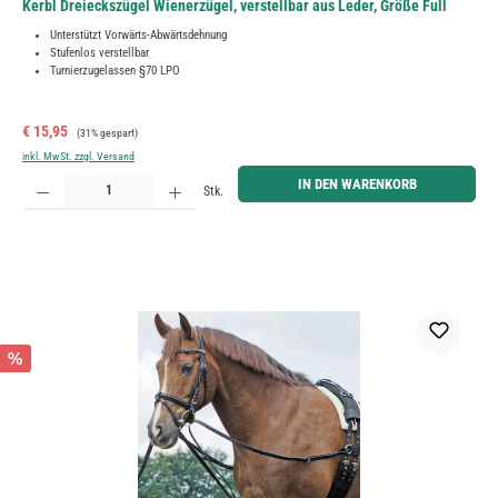
Kerbl Dreieckszügel Wienerzügel, verstellbar aus Leder, Größe Full
Unterstützt Vorwärts-Abwärtsdehnung
Stufenlos verstellbar
Turnierzugelassen §70 LPO
Verkaufspreis:
Regulärer Preis:
€ 15,95
(31% gespart)
inkl. MwSt. zzgl. Versand
Produkt Anzahl: Gib den gewünschten Wert ein oder benutze die Schaltflächen um die Anzahl zu erh
IN DEN WARENKORB
Stk.
%