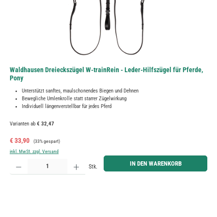
Waldhausen Dreieckszügel W-trainRein - Leder-Hilfszügel für Pferde,
Pony
Unterstützt sanftes, maulschonendes Biegen und Dehnen
Bewegliche Umlenkrolle statt starrer Zügelwirkung
Individuell längenverstellbar für jedes Pferd
Varianten ab
€ 32,47
Verkaufspreis:
Regulärer Preis:
€ 33,90
(33% gespart)
inkl. MwSt. zzgl. Versand
Produkt Anzahl: Gib den gewünschten Wert ein oder benutze die Schaltflächen um die Anzahl zu erh
IN DEN WARENKORB
Stk.