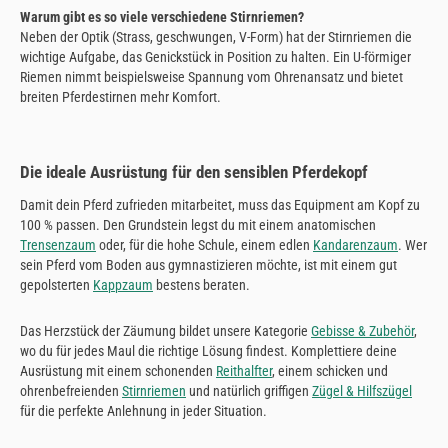
Warum gibt es so viele verschiedene Stirnriemen?
Neben der Optik (Strass, geschwungen, V-Form) hat der Stirnriemen die
wichtige Aufgabe, das Genickstück in Position zu halten. Ein U-förmiger
Riemen nimmt beispielsweise Spannung vom Ohrenansatz und bietet
breiten Pferdestirnen mehr Komfort.
Die ideale Ausrüstung für den sensiblen Pferdekopf
Damit dein Pferd zufrieden mitarbeitet, muss das Equipment am Kopf zu
100 % passen. Den Grundstein legst du mit einem anatomischen
Trensenzaum
oder, für die hohe Schule, einem edlen
Kandarenzaum
. Wer
sein Pferd vom Boden aus gymnastizieren möchte, ist mit einem gut
gepolsterten
Kappzaum
bestens beraten.
Das Herzstück der Zäumung bildet unsere Kategorie
Gebisse & Zubehör
,
wo du für jedes Maul die richtige Lösung findest. Komplettiere deine
Ausrüstung mit einem schonenden
Reithalfter
, einem schicken und
ohrenbefreienden
Stirnriemen
und natürlich griffigen
Zügel & Hilfszügel
für die perfekte Anlehnung in jeder Situation.