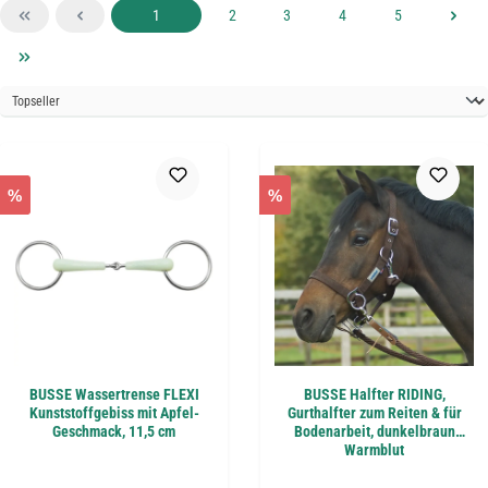
Seite
Seite
Seite
Seite
Seite
1
2
3
4
5
%
%
BUSSE Wassertrense FLEXI
BUSSE Halfter RIDING,
Kunststoffgebiss mit Apfel-
Gurthalfter zum Reiten & für
Geschmack, 11,5 cm
Bodenarbeit, dunkelbraun
Warmblut