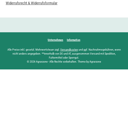
Widerrufsrecht & Widerrufsformular
Unternehmen
Information
Alle Preise inkl. gesetzl. Mehrwertsteuer zzgl.
Versandkosten
und ggf. Nachnahmegebühren, wenn
nicht anders angegeben. **innerhalb von DE und AT, ausgenommen Versand mit Spedition,
Futtermittel oder Sperrgut.
© 2026 Agrarzone - Alle Rechte vorbehalten. Theme by Agrarzone