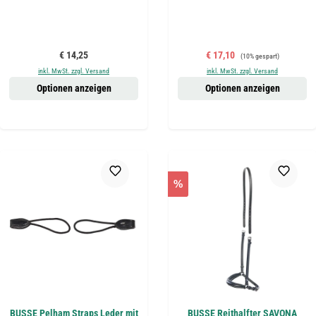
Regulärer Preis:
Verkaufspreis:
Regulärer Preis:
€ 14,25
€ 17,10
(10% gespart)
inkl. MwSt. zzgl. Versand
inkl. MwSt. zzgl. Versand
Optionen anzeigen
Optionen anzeigen
%
BUSSE Pelham Straps Leder mit
BUSSE Reithalfter SAVONA