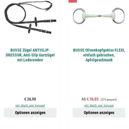
BUSSE Zügel ANTISLIP-
BUSSE Olivenkopfgebiss FLEXI,
DRESSUR, Anti-Slip Gurtzügel
einfach gebrochen,
mit Lederenden
Apfelgeschmack
Regulärer Preis:
Verkaufspreis:
Regulärer Preis:
€ 26,90
Ab
€ 36,85
(27% gespart)
inkl. MwSt. zzgl. Versand
inkl. MwSt. zzgl. Versand
Optionen anzeigen
Optionen anzeigen