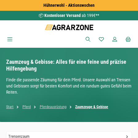
Hühnerwohl - Aktionswochen
Zum Hauptinhalt springen
📦
Kostenloser Versand
ab 199€**
Du hast 0 Produkte
Zaumzeug & Gebisse: Alles für eine feine und präzise
Hilfengebung
Finde die passende Zäumung für dein Pferd. Unsere Auswahl an Trensen
und Gebissen sorgt für besten Komfort und ein rundum gutes Gefühl beim
Reiten.
Start
Pferd
Pferdeausrüstung
Zaumzeuge & Gebisse
Trensenzaum