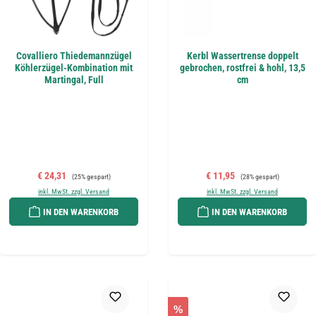
Covalliero Thiedemannzügel
Kerbl Wassertrense doppelt
Köhlerzügel-Kombination mit
gebrochen, rostfrei & hohl, 13,5
Martingal, Full
cm
Verkaufspreis:
Regulärer Preis:
Verkaufspreis:
Regulärer Preis:
€ 24,31
€ 11,95
(25% gespart)
(28% gespart)
inkl. MwSt. zzgl. Versand
inkl. MwSt. zzgl. Versand
IN DEN WARENKORB
IN DEN WARENKORB
%