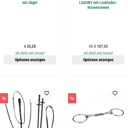
mit Zügel
LUXURY mit Lackleder-
Nasenriemen
Regulärer Preis:
Regulärer Preis:
€ 55,28
Ab
€ 107,35
inkl. MwSt. zzgl. Versand
inkl. MwSt. zzgl. Versand
Optionen anzeigen
Optionen anzeigen
%
%