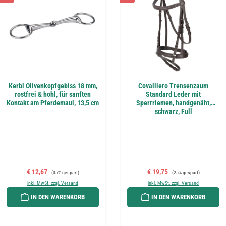
Kerbl Olivenkopfgebiss 18 mm,
Covalliero Trensenzaum
rostfrei & hohl, für sanften
Standard Leder mit
Kontakt am Pferdemaul, 13,5 cm
Sperrriemen, handgenäht,
schwarz, Full
Verkaufspreis:
Regulärer Preis:
Verkaufspreis:
Regulärer Preis:
€ 12,67
€ 19,75
(35% gespart)
(25% gespart)
inkl. MwSt. zzgl. Versand
inkl. MwSt. zzgl. Versand
IN DEN WARENKORB
IN DEN WARENKORB