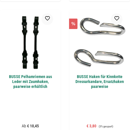
%
BUSSE Pelhamriemen aus
BUSSE Haken für Kinnkette
Leder mit Zaumhaken,
Dressurkandare, Ersatzhaken
paarweise erhältlich
paarweise
Regulärer Preis:
Verkaufspreis:
Regulärer Preis:
Ab
€ 10,45
€ 3,80
(3% gespart)