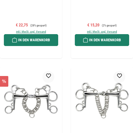
Verkaufspreis:
Regulärer Preis:
Verkaufspreis:
Regulärer Preis:
€ 22,75
€ 15,20
(28% gespart)
(2% gespart)
inkl. MwSt. zzgl. Versand
inkl. MwSt. zzgl. Versand
IN DEN WARENKORB
IN DEN WARENKORB
%