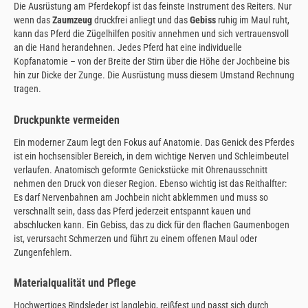
Die Ausrüstung am Pferdekopf ist das feinste Instrument des Reiters. Nur
wenn das
Zaumzeug
druckfrei anliegt und das
Gebiss
ruhig im Maul ruht,
kann das Pferd die Zügelhilfen positiv annehmen und sich vertrauensvoll
an die Hand herandehnen. Jedes Pferd hat eine individuelle
Kopfanatomie – von der Breite der Stirn über die Höhe der Jochbeine bis
hin zur Dicke der Zunge. Die Ausrüstung muss diesem Umstand Rechnung
tragen.
Druckpunkte vermeiden
Ein moderner Zaum legt den Fokus auf Anatomie. Das Genick des Pferdes
ist ein hochsensibler Bereich, in dem wichtige Nerven und Schleimbeutel
verlaufen. Anatomisch geformte Genickstücke mit Ohrenausschnitt
nehmen den Druck von dieser Region. Ebenso wichtig ist das Reithalfter:
Es darf Nervenbahnen am Jochbein nicht abklemmen und muss so
verschnallt sein, dass das Pferd jederzeit entspannt kauen und
abschlucken kann. Ein Gebiss, das zu dick für den flachen Gaumenbogen
ist, verursacht Schmerzen und führt zu einem offenen Maul oder
Zungenfehlern.
Materialqualität und Pflege
Hochwertiges Rindsleder ist langlebig, reißfest und passt sich durch