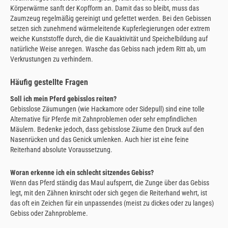
Körperwärme sanft der Kopfform an. Damit das so bleibt, muss das
Zaumzeug regelmäßig gereinigt und gefettet werden. Bei den Gebissen
setzen sich zunehmend wärmeleitende Kupferlegierungen oder extrem
weiche Kunststoffe durch, die die Kauaktivität und Speichelbildung auf
natürliche Weise anregen. Wasche das Gebiss nach jedem Ritt ab, um
Verkrustungen zu verhindern.
Häufig gestellte Fragen
Soll ich mein Pferd gebisslos reiten?
Gebisslose Zäumungen (wie Hackamore oder Sidepull) sind eine tolle
Alternative für Pferde mit Zahnproblemen oder sehr empfindlichen
Mäulern. Bedenke jedoch, dass gebisslose Zäume den Druck auf den
Nasenrücken und das Genick umlenken. Auch hier ist eine feine
Reiterhand absolute Voraussetzung.
Woran erkenne ich ein schlecht sitzendes Gebiss?
Wenn das Pferd ständig das Maul aufsperrt, die Zunge über das Gebiss
legt, mit den Zähnen knirscht oder sich gegen die Reiterhand wehrt, ist
das oft ein Zeichen für ein unpassendes (meist zu dickes oder zu langes)
Gebiss oder Zahnprobleme.