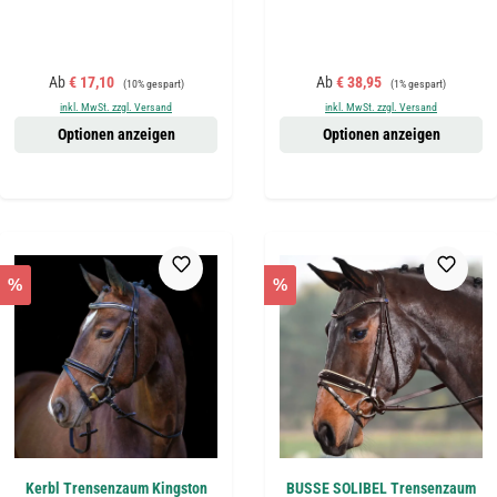
Verkaufspreis:
Regulärer Preis:
Verkaufspreis:
Regulärer Preis:
Ab
€ 17,10
Ab
€ 38,95
(10% gespart)
(1% gespart)
inkl. MwSt. zzgl. Versand
inkl. MwSt. zzgl. Versand
Optionen anzeigen
Optionen anzeigen
%
%
Kerbl Trensenzaum Kingston
BUSSE SOLIBEL Trensenzaum