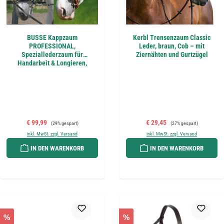
BUSSE Kappzaum
Kerbl Trensenzaum Classic
PROFESSIONAL,
Leder, braun, Cob – mit
Speziallederzaum für
Ziernähten und Gurtzügel
Handarbeit & Longieren,
Warmblut
Verkaufspreis:
Regulärer Preis:
Verkaufspreis:
Regulärer Preis:
€ 99,99
€ 29,45
(29% gespart)
(27% gespart)
inkl. MwSt. zzgl. Versand
inkl. MwSt. zzgl. Versand
IN DEN WARENKORB
IN DEN WARENKORB
%
%