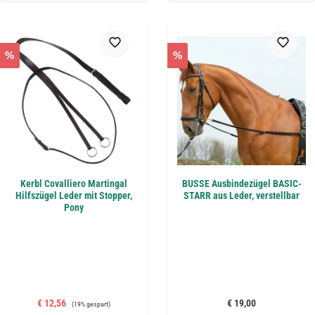
%
%
Kerbl Covalliero Martingal
BUSSE Ausbindezügel BASIC-
Hilfszügel Leder mit Stopper,
STARR aus Leder, verstellbar
Pony
Verkaufspreis:
Regulärer Preis:
Regulärer Preis:
€ 12,56
€ 19,00
(19% gespart)