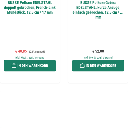
BUSSE Pelham EDELSTAHL
BUSSE Pelham Gebiss
doppelt gebrochen, French-Link
EDELSTAHL, kurze Anzüge,
Mundstück, 12,5 cm / 17 mm
einfach gebrochen, 12,5 cm / 17
mm
Verkaufspreis:
Regulärer Preis:
Regulärer Preis:
€ 40,85
€ 52,00
(22% gespart)
inkl. MwSt. zzgl. Versand
inkl. MwSt. zzgl. Versand
IN DEN WARENKORB
IN DEN WARENKORB