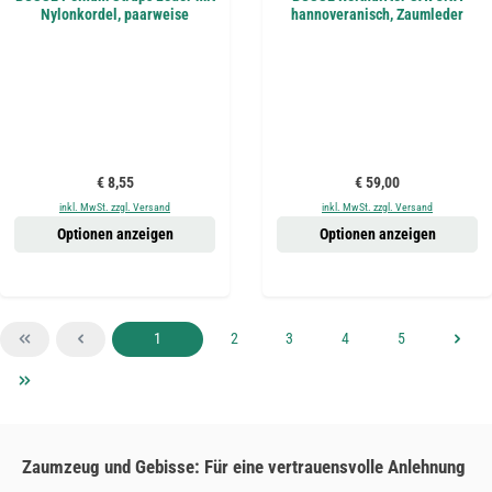
Nylonkordel, paarweise
hannoveranisch, Zaumleder
Regulärer Preis:
Regulärer Preis:
€ 8,55
€ 59,00
inkl. MwSt. zzgl. Versand
inkl. MwSt. zzgl. Versand
Optionen anzeigen
Optionen anzeigen
Seite
Seite
Seite
Seite
Seite
1
2
3
4
5
Zaumzeug und Gebisse: Für eine vertrauensvolle Anlehnung