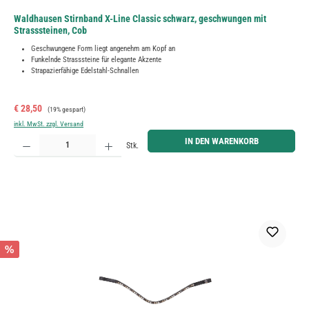
Waldhausen Stirnband X-Line Classic schwarz, geschwungen mit
Strasssteinen, Cob
Geschwungene Form liegt angenehm am Kopf an
Funkelnde Strasssteine für elegante Akzente
Strapazierfähige Edelstahl-Schnallen
Verkaufspreis:
Regulärer Preis:
€ 28,50
(19% gespart)
inkl. MwSt. zzgl. Versand
Produkt Anzahl: Gib den gewünschten Wert ein oder benutze die Schaltflächen um die Anzahl zu erh
IN DEN WARENKORB
Stk.
%