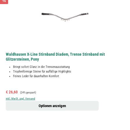
%
Waldhausen X-Line Stirnband Diadem, Trense Stirnband mit
Glitzersteinen, Pony
Bringt sofort Glanz in die Trensenausstattung
Tropfenförmige Steine für auffällige Highlights
Feines Leder für dauerhaften Komfort
Verkaufspreis:
Regulärer Preis:
€ 26,60
(24% gespart)
inkl. MwSt. zzgl. Versand
Optionen anzeigen