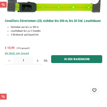
%
Covalliero Stirnriemen LED, sichtbar bis 300 m, bis 30 Std. Leuchtdauer
Erkennbar aus bis zu 300 m
Leuchtdauer bis zu 5 Stunden
3 Blinkmodi und Dauerlicht
Verkaufspreis:
Regulärer Preis:
€ 10,99
(16% gespart)
inkl. MwSt. zzgl. Versand
Produkt Anzahl: Gib den gewünschten Wert ein oder benutze die Schaltflächen um die Anzahl zu erh
IN DEN WARENKORB
Stk.
%