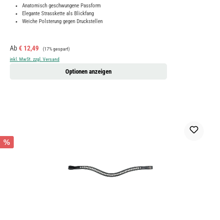
Anatomisch geschwungene Passform
Elegante Strasskette als Blickfang
Weiche Polsterung gegen Druckstellen
Verkaufspreis:
Regulärer Preis:
Ab
€ 12,49
(17% gespart)
inkl. MwSt. zzgl. Versand
Optionen anzeigen
%