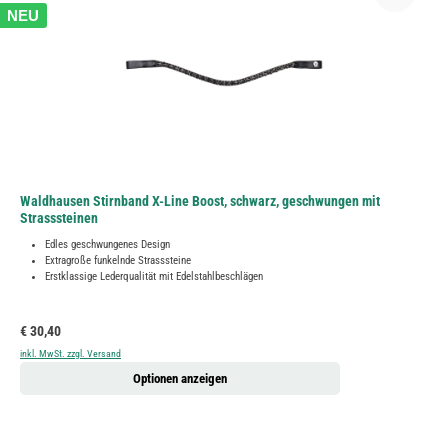
NEU
Waldhausen Stirnband X-Line Boost, schwarz, geschwungen mit
Strasssteinen
Edles geschwungenes Design
Extragroße funkelnde Strasssteine
Erstklassige Lederqualität mit Edelstahlbeschlägen
Regulärer Preis:
€ 30,40
inkl. MwSt. zzgl. Versand
Optionen anzeigen