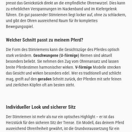
presst das Genickstück direkt an die empfindliche Ohrenwurzel. Dies kann
zu erheblichen Verspannungen im Nackenband und im Kiefergelenk
führen. Ein gut passender Stirnriemen liegt locker auf, ohne zu schlackern,
und gibt den Ohren ausreichend Raum für ihr komplettes
Bewegungsspiel.
Welcher Schnitt passt zu meinem Pferd?
Die Form des Stirnriemens kann die Gesichtszüge des Pferdes optisch
stark verändern.
Geschwungene (U-förmige)
Riemen sind aktuell
besonders beliebt. Sie nehmen den Zug vom Ohrenansatz und lassen
breite Pferdestirnen harmonischer wirken.
V-förmige
Modelle strecken
das Gesicht und wirken besonders edel. Wer es traditionell und schlicht
mag, greift auf den
geraden
Schnitt zurück, der Pferden mit sehr feinen
und zierlichen Köpfen oft am besten steht.
Individueller Look und sicherer Sitz
Der Stirnriemen ist mehr als nur ein optisches Highlight – er ist das
Herzstück für den sicheren Sitz der Trense. Ein Modell, das deinem Pferd
ausreichend Ohrenfreiheit gewährt, ist die Grundvoraussetzung für ein