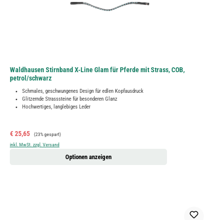
Waldhausen Stirnband X-Line Glam für Pferde mit Strass, COB,
petrol/schwarz
Schmales, geschwungenes Design für edlen Kopfausdruck
Glitzernde Strasssteine für besonderen Glanz
Hochwertiges, langlebiges Leder
Verkaufspreis:
Regulärer Preis:
€ 25,65
(23% gespart)
inkl. MwSt. zzgl. Versand
Optionen anzeigen