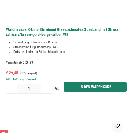
Waldhausen X-Line Stirnband Glam, schmales Stirnband mit Strass,
schwarz/braun-gold-beige-silber WB
Schmales, geschwungenes Design
Strasssteine für glamourösen Look
Robustes Leder mit Edelstahlbeschlägen
Varianten ab
€ 26,99
Verkaufspreis:
Regulärer Preis:
€ 29,45
(16% gespart)
inkl. MwSt. zzgl. Versand
Produkt Anzahl: Gib den gewünschten Wert ein oder benutze die Schaltflächen um die Anzahl zu erh
IN DEN WARENKORB
Stk.