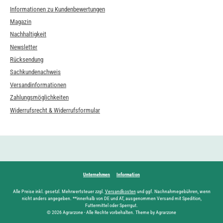
Informationen zu Kundenbewertungen
Magazin
Nachhaltigkeit
Newsletter
Rücksendung
Sachkundenachweis
Versandinformationen
Zahlungsmöglichkeiten
Widerrufsrecht & Widerrufsformular
Unternehmen
Information
Alle Preise inkl. gesetzl. Mehrwertsteuer zzgl.
Versandkosten
und ggf. Nachnahmegebühren, wenn
nicht anders angegeben. **innerhalb von DE und AT, ausgenommen Versand mit Spedition,
Futtermittel oder Sperrgut.
© 2026 Agrarzone - Alle Rechte vorbehalten. Theme by Agrarzone