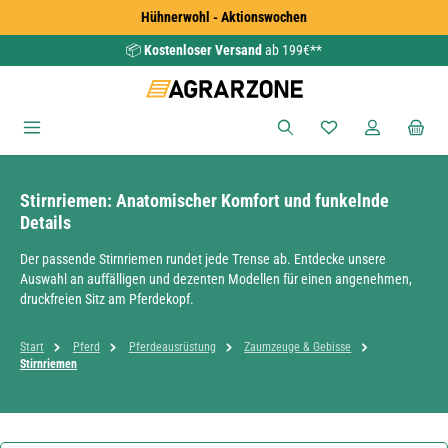
Hühnerwohl - Aktionswochen
Zum Hauptinhalt springen
📦
Kostenloser Versand
ab 199€**
Du hast 0 Produkte
Stirnriemen: Anatomischer Komfort und funkelnde
Details
Der passende Stirnriemen rundet jede Trense ab. Entdecke unsere
Auswahl an auffälligen und dezenten Modellen für einen angenehmen,
druckfreien Sitz am Pferdekopf.
Start
Pferd
Pferdeausrüstung
Zaumzeuge & Gebisse
Stirnriemen