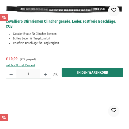
%
Covalliero Stirnriemen Clincher gerade, Leder, rostfreie Beschläge,
COB
Gerader Ersatz für Clincher-Trensen
Echtes Leder für Tragekomfort
Rostfreie Beschläge für Langlebigkeit
Verkaufspreis:
Regulärer Preis:
€ 10,99
(27% gespart)
inkl. MwSt. zzgl. Versand
Produkt Anzahl: Gib den gewünschten Wert ein oder benutze die Schaltflächen um die Anzahl zu erh
IN DEN WARENKORB
Stk.
%