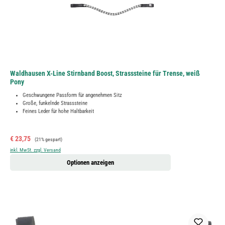
Waldhausen X-Line Stirnband Boost, Strasssteine für Trense, weiß
Pony
Geschwungene Passform für angenehmen Sitz
Große, funkelnde Strasssteine
Feines Leder für hohe Haltbarkeit
Verkaufspreis:
Regulärer Preis:
€ 23,75
(21% gespart)
inkl. MwSt. zzgl. Versand
Optionen anzeigen