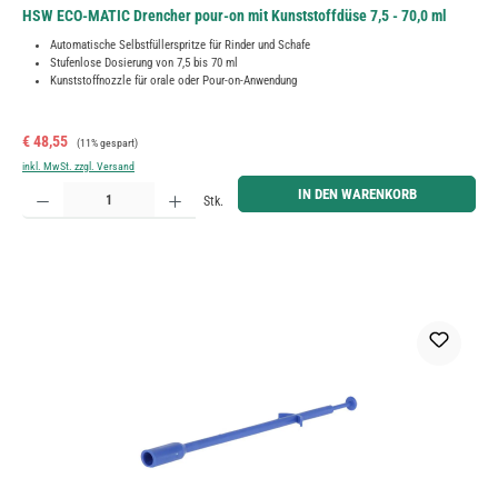
HSW ECO-MATIC Drencher pour-on mit Kunststoffdüse 7,5 - 70,0 ml
Automatische Selbstfüllerspritze für Rinder und Schafe
Stufenlose Dosierung von 7,5 bis 70 ml
Kunststoffnozzle für orale oder Pour-on-Anwendung
Verkaufspreis:
Regulärer Preis:
€ 48,55
(11% gespart)
inkl. MwSt. zzgl. Versand
Produkt Anzahl: Gib den gewünschten Wert ein oder benutze die Schaltflächen um die Anzahl zu erh
IN DEN WARENKORB
Stk.