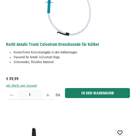
Kerbl Antahi Trusti Colostrum Drenchsonde für Kälber
Kontrollierte Kolostrumgabe in den Kälbermagen
Passend für Antahi Colostrum Bags
Schonendes, flexibles Material
Regulärer Preis:
€ 39,99
inkl. MwSt. zzgl. Versand
Produkt Anzahl: Gib den gewünschten Wert ein oder benutze die Schaltflächen um die Anzahl zu erh
IN DEN WARENKORB
Stk.