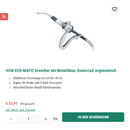
%
HSW ECO-MATIC Drencher mit Metalldüse, Dosierrad, ergonomisch
Stufenlose Dosierung von 5,0 bis 30 ml
Eigens für Rinder und Schafe konzipiert
Verschleißfester Metall-Kanülenansatz
Verkaufspreis:
Regulärer Preis:
€ 52,91
(8% gespart)
inkl. MwSt. zzgl. Versand
Produkt Anzahl: Gib den gewünschten Wert ein oder benutze die Schaltflächen um die Anzahl zu erh
IN DEN WARENKORB
Stk.