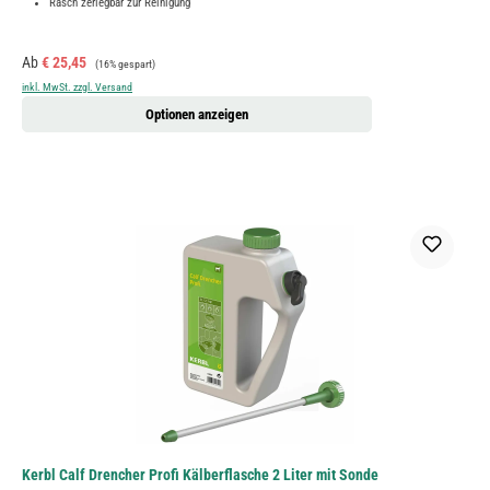
Rasch zerlegbar zur Reinigung
Verkaufspreis:
Regulärer Preis:
Ab
€ 25,45
(16% gespart)
inkl. MwSt. zzgl. Versand
Optionen anzeigen
Kerbl Calf Drencher Profi Kälberflasche 2 Liter mit Sonde