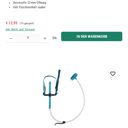
Universelle 22-mm-Öffnung
Hält Flascheninhalt sauber
Verkaufspreis:
Regulärer Preis:
€ 12,95
(1% gespart)
inkl. MwSt. zzgl. Versand
Produkt Anzahl: Gib den gewünschten Wert ein oder benutze die Schaltflächen um die Anzahl zu erh
IN DEN WARENKORB
Stk.