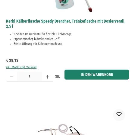
Kerbl Kälberflasche Speedy Drencher, Tränkeflasche mit Dosierventil,
2,5 l
3-Stufen-Dosierventil für flexible Fließmenge
Ergonomischer, bidirektionaler Griff
Breite Öffnung mit Schraubverschluss
Regulärer Preis:
€ 38,13
inkl. MwSt. zzgl. Versand
Produkt Anzahl: Gib den gewünschten Wert ein oder benutze die Schaltflächen um die Anzahl zu erh
IN DEN WARENKORB
Stk.