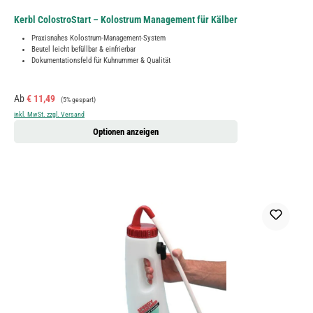
Kerbl ColostroStart – Kolostrum Management für Kälber
Praxisnahes Kolostrum-Management-System
Beutel leicht befüllbar & einfrierbar
Dokumentationsfeld für Kuhnummer & Qualität
Verkaufspreis:
Regulärer Preis:
Ab
€ 11,49
(5% gespart)
inkl. MwSt. zzgl. Versand
Optionen anzeigen