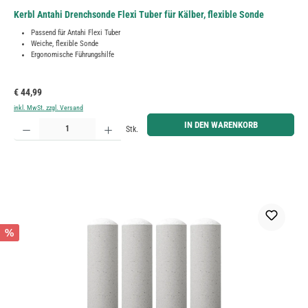
Kerbl Antahi Drenchsonde Flexi Tuber für Kälber, flexible Sonde
Passend für Antahi Flexi Tuber
Weiche, flexible Sonde
Ergonomische Führungshilfe
Regulärer Preis:
€ 44,99
inkl. MwSt. zzgl. Versand
Produkt Anzahl: Gib den gewünschten Wert ein oder benutze die Schaltflächen um die Anzahl zu erh
IN DEN WARENKORB
Stk.
%