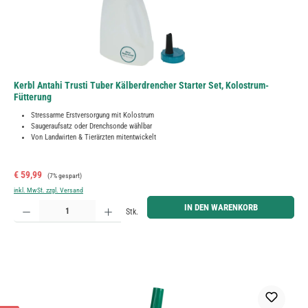
Kerbl Antahi Trusti Tuber Kälberdrencher Starter Set, Kolostrum-
Fütterung
Stressarme Erstversorgung mit Kolostrum
Saugeraufsatz oder Drenchsonde wählbar
Von Landwirten & Tierärzten mitentwickelt
Verkaufspreis:
Regulärer Preis:
€ 59,99
(7% gespart)
inkl. MwSt. zzgl. Versand
Produkt Anzahl: Gib den gewünschten Wert ein oder benutze die Schaltflächen um die Anzahl zu erh
IN DEN WARENKORB
Stk.