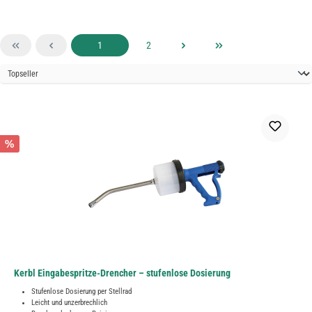
Seite
Seite
1
2
%
Kerbl Eingabespritze-Drencher – stufenlose Dosierung
Stufenlose Dosierung per Stellrad
Leicht und unzerbrechlich