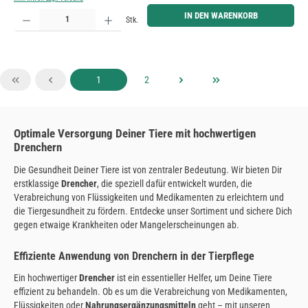
Produkt Anzahl: Gib den gewünschten Wert ein oder benutze die Schaltflächen um die Anzahl zu erh
IN DEN WARENKORB
Stk.
Seite
Seite
1
2
Optimale Versorgung Deiner Tiere mit hochwertigen
Drenchern
Die Gesundheit Deiner Tiere ist von zentraler Bedeutung. Wir bieten Dir
erstklassige
Drencher
, die speziell dafür entwickelt wurden, die
Verabreichung von Flüssigkeiten und Medikamenten zu erleichtern und
die Tiergesundheit zu fördern. Entdecke unser Sortiment und sichere Dich
gegen etwaige Krankheiten oder Mangelerscheinungen ab.
Effiziente Anwendung von Drenchern in der Tierpflege
Ein hochwertiger
Drencher
ist ein essentieller Helfer, um Deine Tiere
effizient zu behandeln. Ob es um die Verabreichung von Medikamenten,
Flüssigkeiten oder
Nahrungsergänzungsmitteln
geht – mit unseren