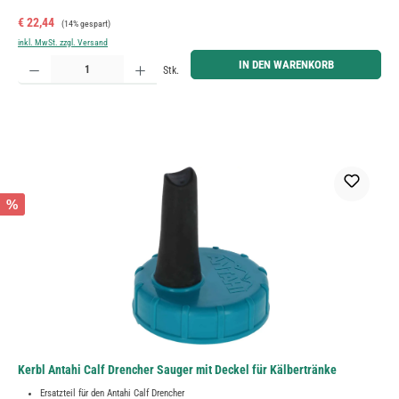
Verkaufspreis:
Regulärer Preis:
€ 22,44
(14% gespart)
inkl. MwSt. zzgl. Versand
Produkt Anzahl: Gib den gewünschten Wert ein oder benutze die Schaltflächen um die Anzahl zu erh
IN DEN WARENKORB
Stk.
%
Kerbl Antahi Calf Drencher Sauger mit Deckel für Kälbertränke
Ersatzteil für den Antahi Calf Drencher