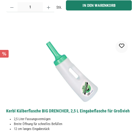
Produkt Anzahl: Gib den gewünschten Wert ein oder benutze die Schaltflächen um die Anzahl zu erh
IN DEN WARENKORB
Stk.
%
Kerbl Kälberflasche BIG DRENCHER, 2,5 L Eingabeflasche für Großvieh
2,5 Liter Fassungsvermögen
Breite Öffnung für schnelles Befüllen
12 cm langes Eingabestück