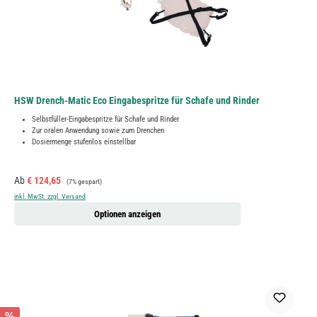
HSW Drench-Matic Eco Eingabespritze für Schafe und Rinder
Selbstfüller-Eingabespritze für Schafe und Rinder
Zur oralen Anwendung sowie zum Drenchen
Dosiermenge stufenlos einstellbar
Verkaufspreis:
Regulärer Preis:
Ab
€ 124,65
(7% gespart)
inkl. MwSt. zzgl. Versand
Optionen anzeigen
%