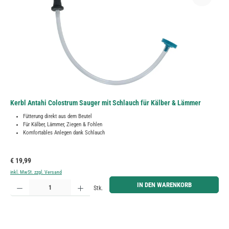
Kerbl Antahi Colostrum Sauger mit Schlauch für Kälber & Lämmer
Fütterung direkt aus dem Beutel
Für Kälber, Lämmer, Ziegen & Fohlen
Komfortables Anlegen dank Schlauch
Regulärer Preis:
€ 19,99
inkl. MwSt. zzgl. Versand
Produkt Anzahl: Gib den gewünschten Wert ein oder benutze die Schaltflächen um die Anzahl zu erh
IN DEN WARENKORB
Stk.