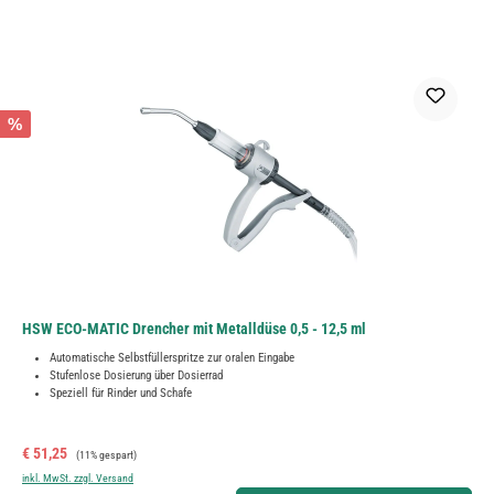
%
HSW ECO-MATIC Drencher mit Metalldüse 0,5 - 12,5 ml
Automatische Selbstfüllerspritze zur oralen Eingabe
Stufenlose Dosierung über Dosierrad
Speziell für Rinder und Schafe
Verkaufspreis:
Regulärer Preis:
€ 51,25
(11% gespart)
inkl. MwSt. zzgl. Versand