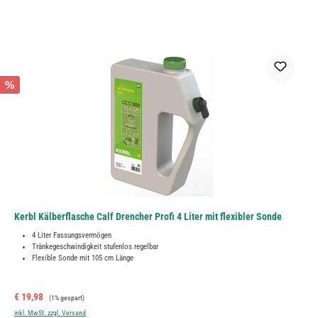
%
Kerbl Kälberflasche Calf Drencher Profi 4 Liter mit flexibler Sonde
4 Liter Fassungsvermögen
Tränkegeschwindigkeit stufenlos regelbar
Flexible Sonde mit 105 cm Länge
Verkaufspreis:
Regulärer Preis:
€ 19,98
(1% gespart)
inkl. MwSt. zzgl. Versand