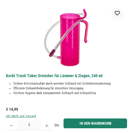
Kerbl Trusti Tuber Drencher für Lämmer & Ziegen, 240 ml
Sichere Kolostrumzufuhr durch weichen Schlauch mit Sicherheitsmarkierung
Effiziente Einhand-Bedienung für stressfreie Versorgung
Höchste Hygiene dank transparentem Schlauch und Schlauchclip
Regulärer Preis:
€ 14,99
inkl. MwSt. zzgl. Versand
Produkt Anzahl: Gib den gewünschten Wert ein oder benutze die Schaltflächen um die Anzahl zu erh
IN DEN WARENKORB
Stk.