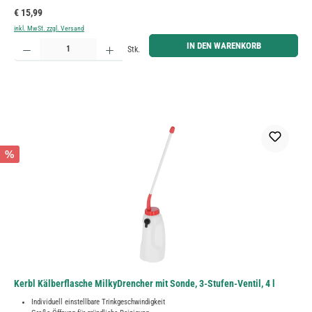
Regulärer Preis:
€ 15,99
inkl. MwSt. zzgl. Versand
Produkt Anzahl: Gib den gewünschten Wert ein oder benutze die Schaltflächen um die Anzahl zu erh
IN DEN WARENKORB
Stk.
%
Kerbl Kälberflasche MilkyDrencher mit Sonde, 3-Stufen-Ventil, 4 l
Individuell einstellbare Trinkgeschwindigkeit