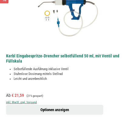
Kerbl Eingabespritze-Drencher selbstfüllend 50 ml, mit Ventil und
Füllskala
Selbstfüllende Ausführung inklusive Ventil
Stufenlose Dosierung mittels Stellrad
Leicht und unzerbrechlich
Verkaufspreis:
Regulärer Preis:
Ab
€ 21,59
(21% gespart)
inkl. MwSt. zzgl. Versand
Optionen anzeigen