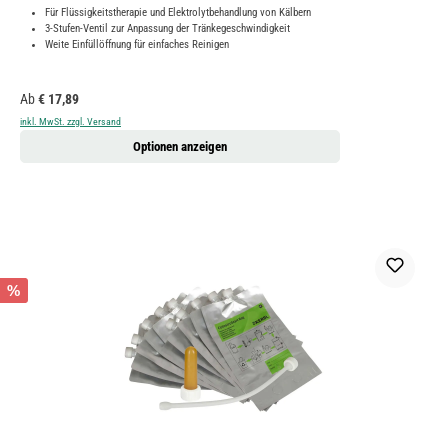
Für Flüssigkeitstherapie und Elektrolytbehandlung von Kälbern
3-Stufen-Ventil zur Anpassung der Tränkegeschwindigkeit
Weite Einfüllöffnung für einfaches Reinigen
Regulärer Preis:
Ab
€ 17,89
inkl. MwSt. zzgl. Versand
Optionen anzeigen
%