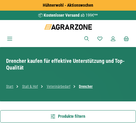
Hühnerwohl - Aktionswochen
Zum Hauptinhalt springen
📦
Kostenloser Versand
ab 199€**
Du hast 0 Produkte
Drencher kaufen für effektive Unterstützung und Top-
Qualität
Start
Stall & Hof
Veterinärbedarf
Drencher
Produkte filtern