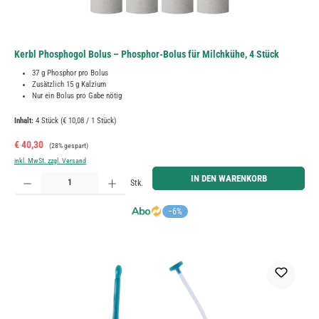
Kerbl Phosphogol Bolus – Phosphor-Bolus für Milchkühe, 4 Stück
37 g Phosphor pro Bolus
Zusätzlich 15 g Kalzium
Nur ein Bolus pro Gabe nötig
Inhalt:
4 Stück
(€ 10,08 / 1 Stück)
Verkaufspreis:
Regulärer Preis:
€ 40,30
(28% gespart)
inkl. MwSt. zzgl. Versand
Produkt Anzahl: Gib den gewünschten Wert ein oder benutze die Schaltflächen um die Anzahl zu erh
IN DEN WARENKORB
Stk.
−6%