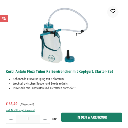
%
Kerbl Antahi Flexi Tuber Kälberdrencher mit Kopfgurt, Starter-Set
Schonende Erstversorgung mit Kolostrum
Wechsel zwischen Sauger und Sonde möglich
Praxisnah mit Landwirten und Tierärzten entwickelt
Verkaufspreis:
Regulärer Preis:
€ 65,49
(7% gespart)
inkl. MwSt. zzgl. Versand
Produkt Anzahl: Gib den gewünschten Wert ein oder benutze die Schaltflächen um die Anzahl zu erh
IN DEN WARENKORB
Stk.