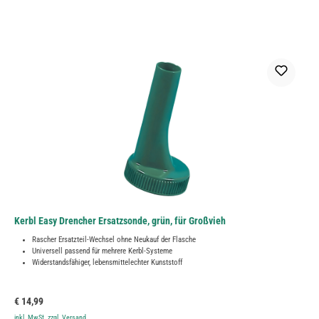
Kerbl Easy Drencher Ersatzsonde, grün, für Großvieh
Rascher Ersatzteil-Wechsel ohne Neukauf der Flasche
Universell passend für mehrere Kerbl-Systeme
Widerstandsfähiger, lebensmittelechter Kunststoff
Regulärer Preis:
€ 14,99
inkl. MwSt. zzgl. Versand