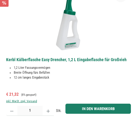
%
Kerbl Kälberflasche Easy Drencher, 1,2 L Eingabeflasche für Großvieh
1,2 Liter Fassungsvermögen
Breite Öffnung fürs Befüllen
12 cm langes Eingabestück
Verkaufspreis:
Regulärer Preis:
€ 21,32
(8% gespart)
inkl. MwSt. zzgl. Versand
Produkt Anzahl: Gib den gewünschten Wert ein oder benutze die Schaltflächen um die Anzahl zu erh
IN DEN WARENKORB
Stk.