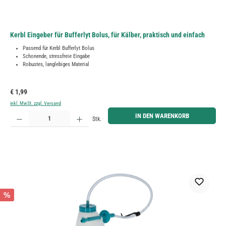
Kerbl Eingeber für Bufferlyt Bolus, für Kälber, praktisch und einfach
Passend für Kerbl Bufferlyt Bolus
Schonende, stressfreie Eingabe
Robustes, langlebiges Material
Regulärer Preis:
€ 1,99
inkl. MwSt. zzgl. Versand
Produkt Anzahl: Gib den gewünschten Wert ein oder benutze die Schaltflächen um die Anzahl zu erh
IN DEN WARENKORB
Stk.
%