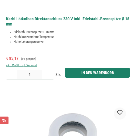
Kerbl Lötkolben Direktanschluss 230 V inkl. Edelstahl-Brennspitze Ø 18
mm
Edelstahl-Brennspitze Ø 18 mm
Hoch konzentrierte Temperatur
Hohe Leistungsreserve
Verkaufspreis:
Regulärer Preis:
€ 85,17
(1% gespart)
inkl. MwSt. zzgl. Versand
Produkt Anzahl: Gib den gewünschten Wert ein oder benutze die Schaltflächen um die Anzahl zu erh
IN DEN WARENKORB
Stk.
%