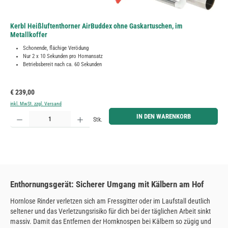
Kerbl Heißluftenthorner AirBuddex ohne Gaskartuschen, im
Metallkoffer
Schonende, flächige Verödung
Nur 2 x 10 Sekunden pro Hornansatz
Betriebsbereit nach ca. 60 Sekunden
Regulärer Preis:
€ 239,00
inkl. MwSt. zzgl. Versand
Produkt Anzahl: Gib den gewünschten Wert ein oder benutze die Schaltflächen um die Anzahl zu erh
IN DEN WARENKORB
Stk.
Enthornungsgerät: Sicherer Umgang mit Kälbern am Hof
Hornlose Rinder verletzen sich am Fressgitter oder im Laufstall deutlich
seltener und das Verletzungsrisiko für dich bei der täglichen Arbeit sinkt
massiv. Damit das Entfernen der Hornknospen bei Kälbern so zügig und