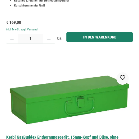
Rasches Erreichen der Betriebstemperatur
Rutschhemmender Griff
Regulärer Preis:
€ 169,00
inkl. MwSt. zzgl. Versand
Produkt Anzahl: Gib den gewünschten Wert ein oder benutze die Schaltflächen um die Anzahl zu erh
IN DEN WARENKORB
Stk.
Kerbl GasBuddex Enthornungsgerät, 15mm-Kopf und Düse, ohne