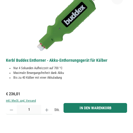
Kerbl Buddex Enthorner - Akku-Enthornungsgerät für Kälber
Nur 4 Sekunden Aufheizzeit auf 700 °C
Maximale Bewegungsfreiheit dank Akku
Bis zu 40 Kälber mit einer Akkuladung
Regulärer Preis:
€ 236,01
inkl. MwSt. zzgl. Versand
Produkt Anzahl: Gib den gewünschten Wert ein oder benutze die Schaltflächen um die Anzahl zu erh
IN DEN WARENKORB
Stk.