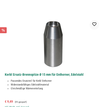
%
Kerbl Ersatz-Brennspitze Ø 15 mm für Enthorner, Edelstahl
Passendes Ersatzteil für Kerbl Enthorner
Widerstandsfähiges Edelstahlmaterial
Gleichmäßige Wärmeverteilung
Verkaufspreis:
Regulärer Preis:
€ 9,49
(6% gespart)
inkl. MwSt. zzgl. Versand