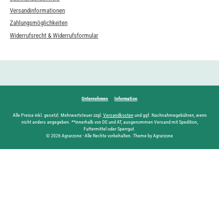
Versandinformationen
Zahlungsmöglichkeiten
Widerrufsrecht & Widerrufsformular
Unternehmen
Information
Alle Preise inkl. gesetzl. Mehrwertsteuer zzgl.
Versandkosten
und ggf. Nachnahmegebühren, wenn
nicht anders angegeben. **innerhalb von DE und AT, ausgenommen Versand mit Spedition,
Futtermittel oder Sperrgut.
© 2026 Agrarzone - Alle Rechte vorbehalten. Theme by Agrarzone