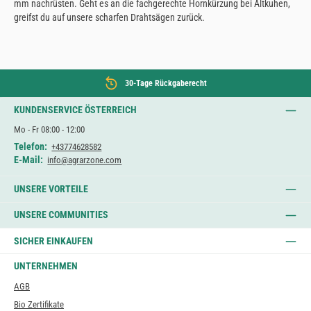
mm nachrüsten. Geht es an die fachgerechte Hornkürzung bei Altkuhen,
greifst du auf unsere scharfen Drahtsägen zurück.
30-Tage Rückgaberecht
KUNDENSERVICE ÖSTERREICH
Mo - Fr 08:00 - 12:00
Telefon:
+43774628582
E-Mail:
info@agrarzone.com
UNSERE VORTEILE
UNSERE COMMUNITIES
SICHER EINKAUFEN
UNTERNEHMEN
AGB
Bio Zertifikate