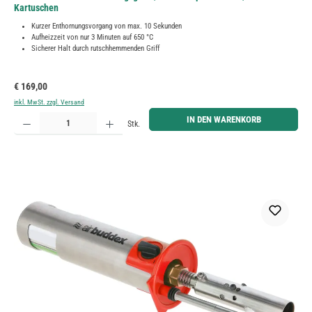
Kartuschen
Kurzer Enthornungsvorgang von max. 10 Sekunden
Aufheizzeit von nur 3 Minuten auf 650 °C
Sicherer Halt durch rutschhemmenden Griff
Regulärer Preis:
€ 169,00
inkl. MwSt. zzgl. Versand
Produkt Anzahl: Gib den gewünschten Wert ein oder benutze die Schaltflächen um die Anzahl zu erh
IN DEN WARENKORB
Stk.