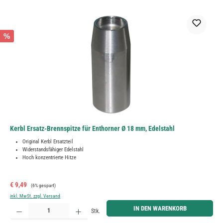
%
Kerbl Ersatz-Brennspitze für Enthorner Ø 18 mm, Edelstahl
Original Kerbl Ersatzteil
Widerstandsfähiger Edelstahl
Hoch konzentrierte Hitze
Verkaufspreis:
Regulärer Preis:
€ 9,49
(6% gespart)
inkl. MwSt. zzgl. Versand
Produkt Anzahl: Gib den gewünschten Wert ein oder benutze die Schaltflächen um die Anzahl zu erh
IN DEN WARENKORB
Stk.