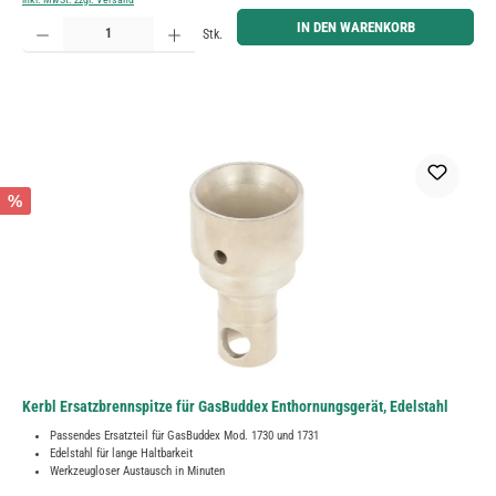
Produkt Anzahl: Gib den gewünschten Wert ein oder benutze die Schaltflächen um die Anzahl zu erh
IN DEN WARENKORB
Stk.
%
Kerbl Ersatzbrennspitze für GasBuddex Enthornungsgerät, Edelstahl
Passendes Ersatzteil für GasBuddex Mod. 1730 und 1731
Edelstahl für lange Haltbarkeit
Werkzeugloser Austausch in Minuten