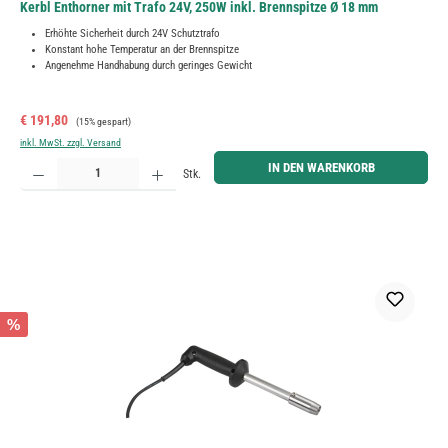
Kerbl Enthorner mit Trafo 24V, 250W inkl. Brennspitze Ø 18 mm
Erhöhte Sicherheit durch 24V Schutztrafo
Konstant hohe Temperatur an der Brennspitze
Angenehme Handhabung durch geringes Gewicht
Verkaufspreis:
Regulärer Preis:
€ 191,80
(15% gespart)
inkl. MwSt. zzgl. Versand
Produkt Anzahl: Gib den gewünschten Wert ein oder benutze die Schaltflächen um die Anzahl zu erh
IN DEN WARENKORB
Stk.
%