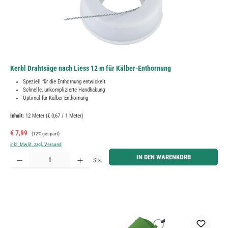
Kerbl Drahtsäge nach Liess 12 m für Kälber-Enthornung
Speziell für die Enthornung entwickelt
Schnelle, unkomplizierte Handhabung
Optimal für Kälber-Enthornung
Inhalt:
12 Meter
(€ 0,67 / 1 Meter)
Verkaufspreis:
Regulärer Preis:
€ 7,99
(12% gespart)
inkl. MwSt. zzgl. Versand
Produkt Anzahl: Gib den gewünschten Wert ein oder benutze die Schaltflächen um die Anzahl zu erh
IN DEN WARENKORB
Stk.