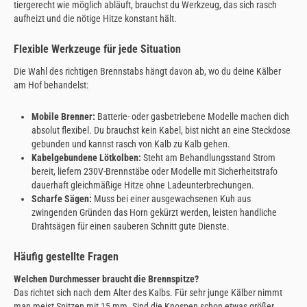
tiergerecht wie möglich abläuft, brauchst du Werkzeug, das sich rasch
aufheizt und die nötige Hitze konstant hält.
Flexible Werkzeuge für jede Situation
Die Wahl des richtigen Brennstabs hängt davon ab, wo du deine Kälber
am Hof behandelst:
Mobile Brenner:
Batterie- oder gasbetriebene Modelle machen dich
absolut flexibel. Du brauchst kein Kabel, bist nicht an eine Steckdose
gebunden und kannst rasch von Kalb zu Kalb gehen.
Kabelgebundene Lötkolben:
Steht am Behandlungsstand Strom
bereit, liefern 230V-Brennstäbe oder Modelle mit Sicherheitstrafo
dauerhaft gleichmäßige Hitze ohne Ladeunterbrechungen.
Scharfe Sägen:
Muss bei einer ausgewachsenen Kuh aus
zwingenden Gründen das Horn gekürzt werden, leisten handliche
Drahtsägen für einen sauberen Schnitt gute Dienste.
Häufig gestellte Fragen
Welchen Durchmesser braucht die Brennspitze?
Das richtet sich nach dem Alter des Kalbs. Für sehr junge Kälber nimmt
man meist Spitzen mit 15 mm. Sind die Knospen schon etwas größer,