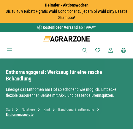
Heimtier - Aktionswochen
Zum Hauptinhalt springen
Bis zu 40% Rabatt + gratis Wahl Conditioner zu jedem 5l Wahl Dirty Beastie
Shampoo!
📦
Kostenloser Versand
ab 199€**
Du hast 0 Produkte
Enthornungsgerät: Werkzeug für eine rasche
Behandlung
Erledige das Enthornen am Hof so schonend wie möglich. Entdecke
flexible Gas-Brenner, Geräte mit Akku und passende Brennspitzen.
Start
Nutztiere
Rind
Bändigung & Enthornung
Enthornungsgeräte