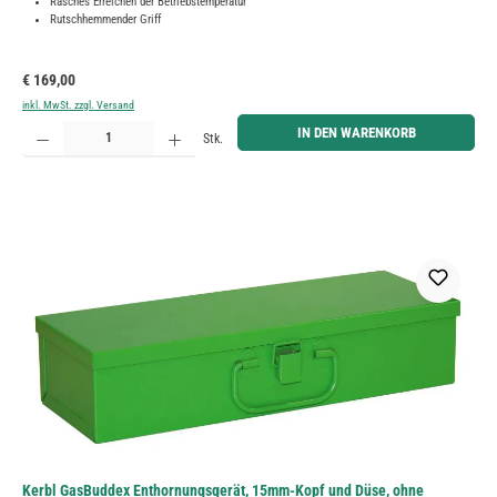
Rasches Erreichen der Betriebstemperatur
Rutschhemmender Griff
Regulärer Preis:
€ 169,00
inkl. MwSt. zzgl. Versand
Produkt Anzahl: Gib den gewünschten Wert ein oder benutze die Schaltflächen um die Anzahl zu erh
IN DEN WARENKORB
Stk.
Kerbl GasBuddex Enthornungsgerät, 15mm-Kopf und Düse, ohne