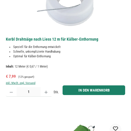
Kerbl Drahtsäge nach Liess 12 m für Kälber-Enthornung
Speziell für die Enthornung entwickelt
Schnelle, unkomplizierte Handhabung
Optimal für Kälber-Enthornung
Inhalt:
12 Meter
(€ 0,67 / 1 Meter)
Verkaufspreis:
Regulärer Preis:
€ 7,99
(12% gespart)
inkl. MwSt. zzgl. Versand
Produkt Anzahl: Gib den gewünschten Wert ein oder benutze die Schaltflächen um die Anzahl zu erh
IN DEN WARENKORB
Stk.