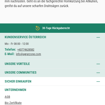
mm nachrüsten. Geht es an die fachgerechte Hornkürzung bei Altkuhen,
greifst du auf unsere scharfen Drahtsägen zurück.
30-Tage Rückgaberecht
KUNDENSERVICE ÖSTERREICH
Mo - Fr 08:00 - 12:00
Telefon:
+43774628582
E-Mail:
info@agrarzone.com
UNSERE VORTEILE
UNSERE COMMUNITIES
SICHER EINKAUFEN
UNTERNEHMEN
AGB
Bio Zertifikate