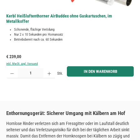
Kerbl Heißluftenthorner AirBuddex ohne Gaskartuschen, im
Metallkoffer
Schonende, flächige Verödung
Nur 2 x 10 Sekunden pro Hornansatz
Betriebsbereit nach ca. 60 Sekunden
Regulärer Preis:
€ 239,00
inkl. MwSt. zzgl. Versand
Produkt Anzahl: Gib den gewünschten Wert ein oder benutze die Schaltflächen um die Anzahl zu erh
IN DEN WARENKORB
Stk.
Enthornungsgerät: Sicherer Umgang mit Kälbern am Hof
Hornlose Rinder verletzen sich am Fressgitter oder im Laufstall deutlich
seltener und das Verletzungsrisiko für dich bei der täglichen Arbeit sinkt
massiv. Damit das Entfernen der Hornknospen bei Kälbern so zügig und