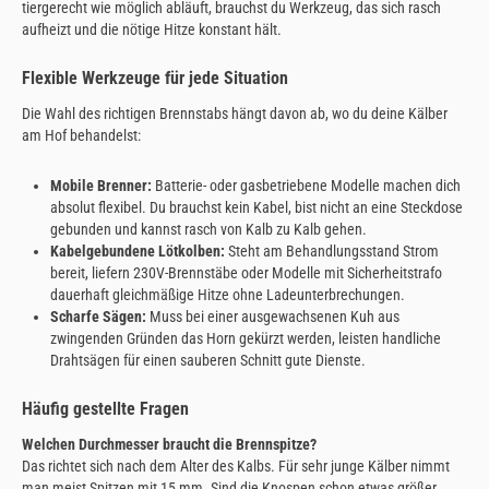
tiergerecht wie möglich abläuft, brauchst du Werkzeug, das sich rasch
aufheizt und die nötige Hitze konstant hält.
Flexible Werkzeuge für jede Situation
Die Wahl des richtigen Brennstabs hängt davon ab, wo du deine Kälber
am Hof behandelst:
Mobile Brenner:
Batterie- oder gasbetriebene Modelle machen dich
absolut flexibel. Du brauchst kein Kabel, bist nicht an eine Steckdose
gebunden und kannst rasch von Kalb zu Kalb gehen.
Kabelgebundene Lötkolben:
Steht am Behandlungsstand Strom
bereit, liefern 230V-Brennstäbe oder Modelle mit Sicherheitstrafo
dauerhaft gleichmäßige Hitze ohne Ladeunterbrechungen.
Scharfe Sägen:
Muss bei einer ausgewachsenen Kuh aus
zwingenden Gründen das Horn gekürzt werden, leisten handliche
Drahtsägen für einen sauberen Schnitt gute Dienste.
Häufig gestellte Fragen
Welchen Durchmesser braucht die Brennspitze?
Das richtet sich nach dem Alter des Kalbs. Für sehr junge Kälber nimmt
man meist Spitzen mit 15 mm. Sind die Knospen schon etwas größer,