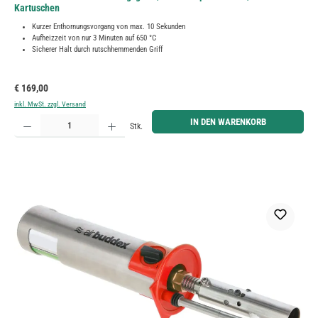
Kartuschen
Kurzer Enthornungsvorgang von max. 10 Sekunden
Aufheizzeit von nur 3 Minuten auf 650 °C
Sicherer Halt durch rutschhemmenden Griff
Regulärer Preis:
€ 169,00
inkl. MwSt. zzgl. Versand
Produkt Anzahl: Gib den gewünschten Wert ein oder benutze die Schaltflächen um die Anzahl zu erh
IN DEN WARENKORB
Stk.