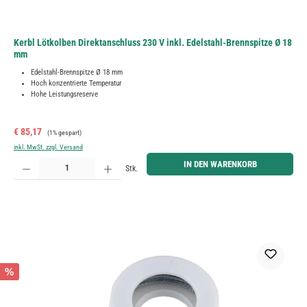
Kerbl Lötkolben Direktanschluss 230 V inkl. Edelstahl-Brennspitze Ø 18
mm
Edelstahl-Brennspitze Ø 18 mm
Hoch konzentrierte Temperatur
Hohe Leistungsreserve
Verkaufspreis:
Regulärer Preis:
€ 85,17
(1% gespart)
inkl. MwSt. zzgl. Versand
Produkt Anzahl: Gib den gewünschten Wert ein oder benutze die Schaltflächen um die Anzahl zu erh
IN DEN WARENKORB
Stk.
%