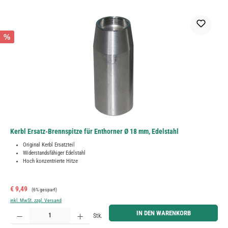
%
Kerbl Ersatz-Brennspitze für Enthorner Ø 18 mm, Edelstahl
Original Kerbl Ersatzteil
Widerstandsfähiger Edelstahl
Hoch konzentrierte Hitze
Verkaufspreis:
Regulärer Preis:
€ 9,49
(6% gespart)
inkl. MwSt. zzgl. Versand
Produkt Anzahl: Gib den gewünschten Wert ein oder benutze die Schaltflächen um die Anzahl zu erh
IN DEN WARENKORB
Stk.