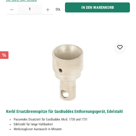
Produkt Anzahl: Gib den gewünschten Wert ein oder benutze die Schaltflächen um die Anzahl zu erh
IN DEN WARENKORB
Stk.
%
Kerbl Ersatzbrennspitze für GasBuddex Enthornungsgerät, Edelstahl
Passendes Ersatzteil für GasBuddex Mod. 1730 und 1731
Edelstahl für lange Haltbarkeit
Werkzeugloser Austausch in Minuten