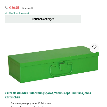
Verkaufspreis:
Regulärer Preis:
Ab
€ 26,95
(4% gespart)
inkl. MwSt. zzgl. Versand
Optionen anzeigen
Kerbl GasBuddex Enthornungsgerät, 20mm-Kopf und Düse, ohne
Kartuschen
Enthornungsvorgang unter 10 Sekunden