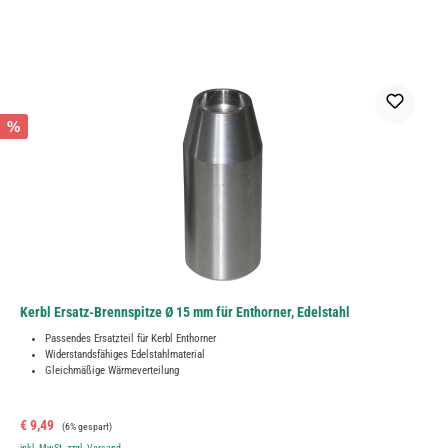
%
Kerbl Ersatz-Brennspitze Ø 15 mm für Enthorner, Edelstahl
Passendes Ersatzteil für Kerbl Enthorner
Widerstandsfähiges Edelstahlmaterial
Gleichmäßige Wärmeverteilung
Verkaufspreis:
Regulärer Preis:
€ 9,49
(6% gespart)
inkl. MwSt. zzgl. Versand