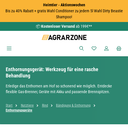
Heimtier - Aktionswochen
Zum Hauptinhalt springen
Bis zu 40% Rabatt + gratis Wahl Conditioner zu jedem 5l Wahl Dirty Beastie
Shampoo!
📦
Kostenloser Versand
ab 199€**
Du hast 0 Produkte
Enthornungsgerät: Werkzeug für eine rasche
Behandlung
Erledige das Enthornen am Hof so schonend wie möglich. Entdecke
flexible Gas-Brenner, Geräte mit Akku und passende Brennspitzen.
Start
Nutztiere
Rind
Bändigung & Enthornung
Enthornungsgeräte