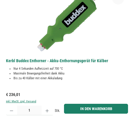
Kerbl Buddex Enthorner - Akku-Enthornungsgerät für Kälber
Nur 4 Sekunden Aufheizzeit auf 700 °C
Maximale Bewegungsfreiheit dank Akku
Bis zu 40 Kälber mit einer Akkuladung
Regulärer Preis:
€ 236,01
inkl. MwSt. zzgl. Versand
Produkt Anzahl: Gib den gewünschten Wert ein oder benutze die Schaltflächen um die Anzahl zu erh
IN DEN WARENKORB
Stk.