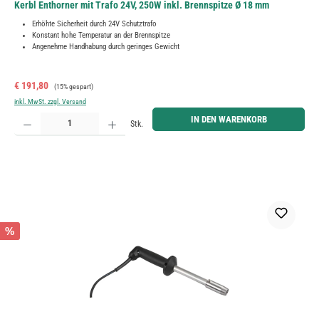
Kerbl Enthorner mit Trafo 24V, 250W inkl. Brennspitze Ø 18 mm
Erhöhte Sicherheit durch 24V Schutztrafo
Konstant hohe Temperatur an der Brennspitze
Angenehme Handhabung durch geringes Gewicht
Verkaufspreis:
Regulärer Preis:
€ 191,80
(15% gespart)
inkl. MwSt. zzgl. Versand
Produkt Anzahl: Gib den gewünschten Wert ein oder benutze die Schaltflächen um die Anzahl zu erh
IN DEN WARENKORB
Stk.
%