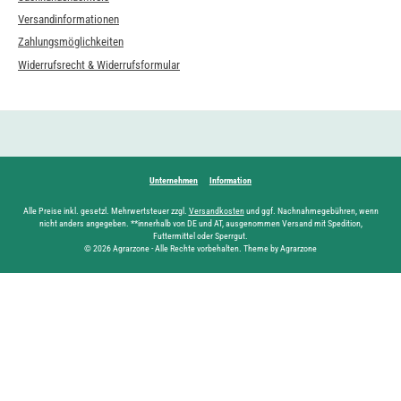
Versandinformationen
Zahlungsmöglichkeiten
Widerrufsrecht & Widerrufsformular
Unternehmen
Information
Alle Preise inkl. gesetzl. Mehrwertsteuer zzgl.
Versandkosten
und ggf. Nachnahmegebühren, wenn
nicht anders angegeben. **innerhalb von DE und AT, ausgenommen Versand mit Spedition,
Futtermittel oder Sperrgut.
© 2026 Agrarzone - Alle Rechte vorbehalten. Theme by Agrarzone