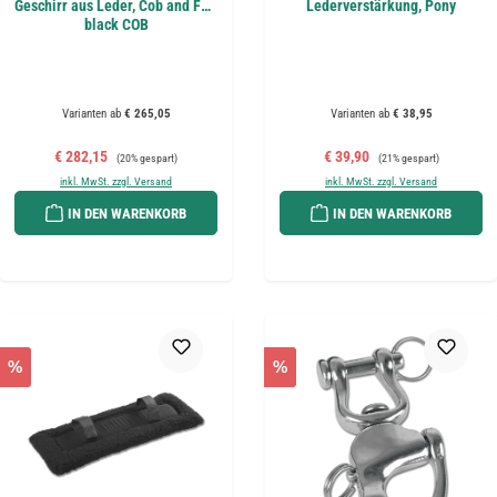
Geschirr aus Leder, Cob and Full
Lederverstärkung, Pony
black COB
Varianten ab
€ 265,05
Varianten ab
€ 38,95
Verkaufspreis:
Regulärer Preis:
Verkaufspreis:
Regulärer Preis:
€ 282,15
€ 39,90
(20% gespart)
(21% gespart)
inkl. MwSt. zzgl. Versand
inkl. MwSt. zzgl. Versand
IN DEN WARENKORB
IN DEN WARENKORB
%
%