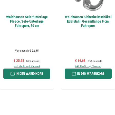
Waldhausen Selettunterlage
Waldhausen Sicherheitsschäkel
Fleece, Sele-Unterlage
Edelstahl, Gesamtlänge 9 cm,
Fahrsport, 50 cm
Fahrsport
Varianten ab
€ 22,95
Verkaufspreis:
Regulärer Preis:
Verkaufspreis:
Regulärer Preis:
€ 25,65
€ 16,68
(23% gespart)
(25% gespart)
inkl. MwSt. zzgl. Versand
inkl. MwSt. zzgl. Versand
IN DEN WARENKORB
IN DEN WARENKORB