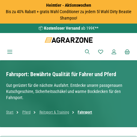
Heimtier - Aktionswochen
Zum Hauptinhalt springen
Bis zu 40% Rabatt + gratis Wahl Conditioner zu jedem 5l Wahl Dirty Beastie
Shampoo!
📦
Kostenloser Versand
ab 199€**
Du hast 0 Produkte
Fahrsport: Bewährte Qualität für Fahrer und Pferd
Gut gerüstet für die nächste Ausfahrt. Entdecke unsere passgenauen
Kutschgeschirre, Sicherheitsschäkel und warme Bockdecken für den
Fahrsport.
Start
Pferd
Reitsport & Training
Fahrsport