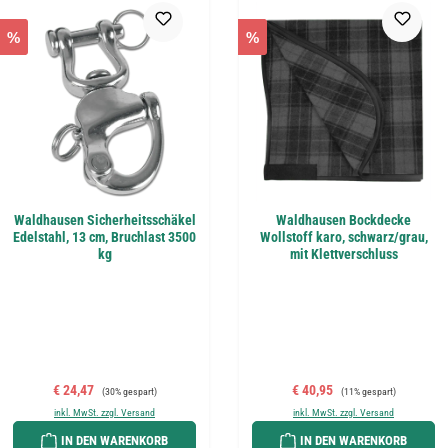
%
%
Waldhausen Sicherheitsschäkel
Waldhausen Bockdecke
Edelstahl, 13 cm, Bruchlast 3500
Wollstoff karo, schwarz/grau,
kg
mit Klettverschluss
Verkaufspreis:
Regulärer Preis:
Verkaufspreis:
Regulärer Preis:
€ 24,47
€ 40,95
(30% gespart)
(11% gespart)
inkl. MwSt. zzgl. Versand
inkl. MwSt. zzgl. Versand
IN DEN WARENKORB
IN DEN WARENKORB