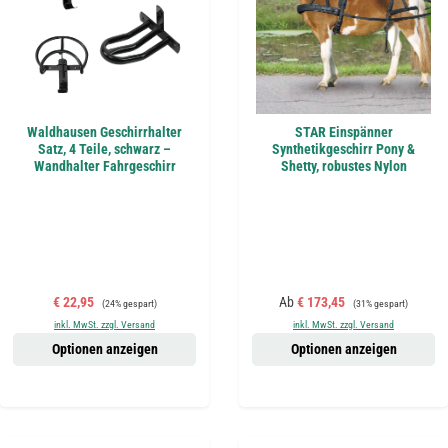
Waldhausen Geschirrhalter
STAR Einspänner
Satz, 4 Teile, schwarz –
Synthetikgeschirr Pony &
Wandhalter Fahrgeschirr
Shetty, robustes Nylon
Verkaufspreis:
Regulärer Preis:
Verkaufspreis:
Regulärer Preis:
€ 22,95
Ab
€ 173,45
(24% gespart)
(31% gespart)
inkl. MwSt. zzgl. Versand
inkl. MwSt. zzgl. Versand
Optionen anzeigen
Optionen anzeigen