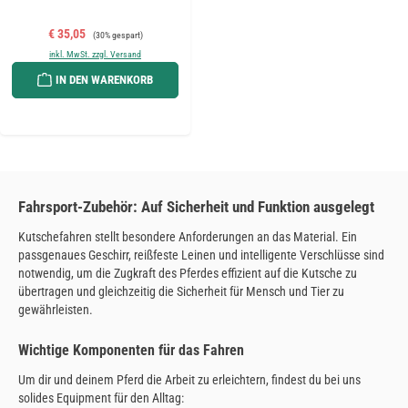
Verkaufspreis:
Regulärer Preis:
€ 35,05
(30% gespart)
inkl. MwSt. zzgl. Versand
IN DEN WARENKORB
Fahrsport-Zubehör: Auf Sicherheit und Funktion ausgelegt
Kutschefahren stellt besondere Anforderungen an das Material. Ein
passgenaues Geschirr, reißfeste Leinen und intelligente Verschlüsse sind
notwendig, um die Zugkraft des Pferdes effizient auf die Kutsche zu
übertragen und gleichzeitig die Sicherheit für Mensch und Tier zu
gewährleisten.
Wichtige Komponenten für das Fahren
Um dir und deinem Pferd die Arbeit zu erleichtern, findest du bei uns
solides Equipment für den Alltag: