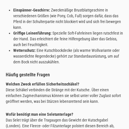
Einspänner-Geschirre:
Zweckmäßige Brustblattgeschirre in
verschiedenen Größen (wie Pony, Cob, Full) sorgen dafür, dass das
Pferd in der Schulterpartie nicht blockiert wird und sich frei bewegen
kann.
Griffige Leinenführung:
Spezielle Soft-Fahrleinen liegen rutschfest in
der Hand. Das erleichtert die feine Hilfengebung über das Gebiss,
auch bei Feuchtigkeit.
Wetterschutz:
Eine Kutschbockdecke (als warme Wollvariante oder
wasserdichte Regendecke) gehört zur Standardausrüstung, um auf
dem Bock nicht auszukühlen.
Häufig gestellte Fragen
Welchen Zweck erfüllen Sicherheitsschäkel?
Diese Schäkel verbinden die Stränge mit der Kutsche. Über einen
einfachen Zugmechanismus können sie selbst unter voller Zuglast sofort
geöffnet werden, was bei Stürzen lebensrettend sein kann.
Wofür benötigt man eine Seletunterlage?
Das Selet trägt über die Tragaugen das Gewicht der Kutschgabel
(Londen). Eine Fleece- oder Filzunterlage polstert diesen Bereich ab,