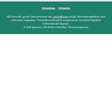
Unternehmen
Information
Alle Preise inkl. gesetzl. Mehrwertsteuer zzgl.
Versandkosten
und ggf. Nachnahmegebühren, wenn
nicht anders angegeben. **innerhalb von DE und AT, ausgenommen Versand mit Spedition,
Futtermittel oder Sperrgut.
© 2026 Agrarzone - Alle Rechte vorbehalten. Theme by Agrarzone