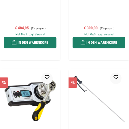
Verkaufspreis:
Regulärer Preis:
Verkaufspreis:
Regulärer Preis:
€ 484,95
€ 390,00
(3% gespart)
(9% gespart)
inkl. MwSt. zzgl. Versand
inkl. MwSt. zzgl. Versand
IN DEN WARENKORB
IN DEN WARENKORB
%
%