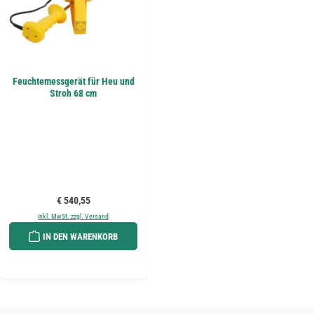
Feuchtemessgerät für Heu und
Stroh 68 cm
Regulärer Preis:
€ 540,55
inkl. MwSt. zzgl. Versand
IN DEN WARENKORB