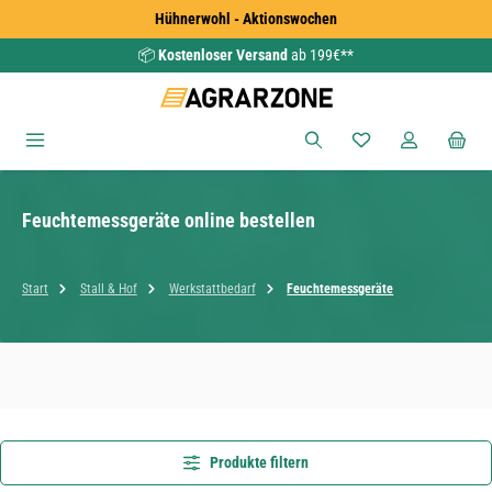
Hühnerwohl - Aktionswochen
Zum Hauptinhalt springen
📦
Kostenloser Versand
ab 199€**
Du hast 0 Produkte
Feuchtemessgeräte online bestellen
Start
Stall & Hof
Werkstattbedarf
Feuchtemessgeräte
Produkte filtern