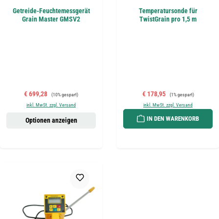
Getreide-Feuchtemessgerät
Temperatursonde für
Grain Master GMSV2
TwistGrain pro 1,5 m
Verkaufspreis:
Regulärer Preis:
Verkaufspreis:
Regulärer Preis:
€ 699,28
€ 178,95
(10% gespart)
(1% gespart)
inkl. MwSt. zzgl. Versand
inkl. MwSt. zzgl. Versand
IN DEN WARENKORB
Optionen anzeigen