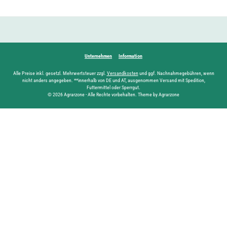
Unternehmen
Information
Alle Preise inkl. gesetzl. Mehrwertsteuer zzgl.
Versandkosten
und ggf. Nachnahmegebühren, wenn
nicht anders angegeben. **innerhalb von DE und AT, ausgenommen Versand mit Spedition,
Futtermittel oder Sperrgut.
© 2026 Agrarzone - Alle Rechte vorbehalten. Theme by Agrarzone