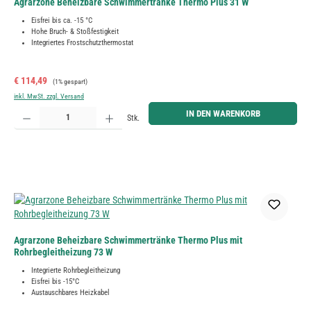
Agrarzone Beheizbare Schwimmertränke Thermo Plus 31 W
Eisfrei bis ca. -15 °C
Hohe Bruch- & Stoßfestigkeit
Integriertes Frostschutzthermostat
Verkaufspreis:
Regulärer Preis:
€ 114,49
(1% gespart)
inkl. MwSt. zzgl. Versand
Produkt Anzahl: Gib den gewünschten Wert ein oder benutze die Schaltflächen um die Anzahl zu erh
IN DEN WARENKORB
Stk.
Agrarzone Beheizbare Schwimmertränke Thermo Plus mit
Rohrbegleitheizung 73 W
Integrierte Rohrbegleitheizung
Eisfrei bis -15°C
Austauschbares Heizkabel