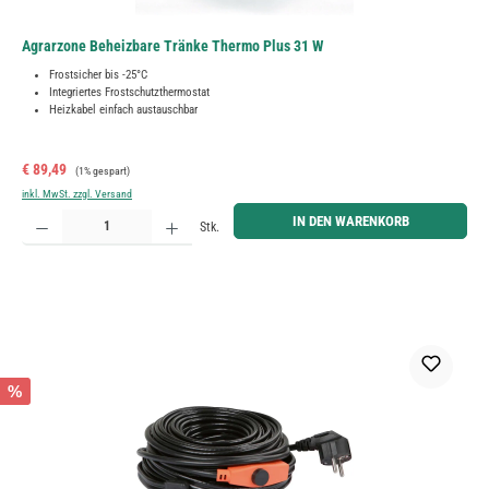
Agrarzone Beheizbare Tränke Thermo Plus 31 W
Frostsicher bis -25°C
Integriertes Frostschutzthermostat
Heizkabel einfach austauschbar
Verkaufspreis:
Regulärer Preis:
€ 89,49
(1% gespart)
inkl. MwSt. zzgl. Versand
Produkt Anzahl: Gib den gewünschten Wert ein oder benutze die Schaltflächen um die Anzahl zu erh
IN DEN WARENKORB
Stk.
%