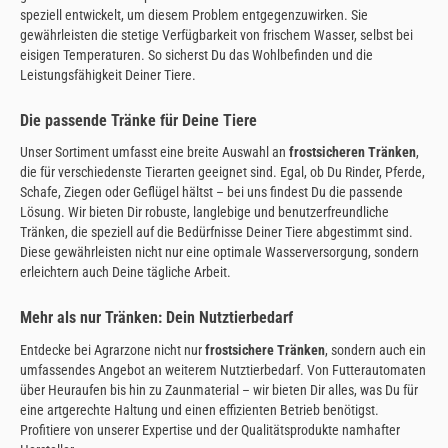
speziell entwickelt, um diesem Problem entgegenzuwirken. Sie
gewährleisten die stetige Verfügbarkeit von frischem Wasser, selbst bei
eisigen Temperaturen. So sicherst Du das Wohlbefinden und die
Leistungsfähigkeit Deiner Tiere.
Die passende Tränke für Deine Tiere
Unser Sortiment umfasst eine breite Auswahl an
frostsicheren Tränken
,
die für verschiedenste Tierarten geeignet sind. Egal, ob Du Rinder, Pferde,
Schafe, Ziegen oder Geflügel hältst – bei uns findest Du die passende
Lösung. Wir bieten Dir robuste, langlebige und benutzerfreundliche
Tränken, die speziell auf die Bedürfnisse Deiner Tiere abgestimmt sind.
Diese gewährleisten nicht nur eine optimale Wasserversorgung, sondern
erleichtern auch Deine tägliche Arbeit.
Mehr als nur Tränken: Dein Nutztierbedarf
Entdecke bei Agrarzone nicht nur
frostsichere Tränken
, sondern auch ein
umfassendes Angebot an weiterem Nutztierbedarf. Von Futterautomaten
über Heuraufen bis hin zu Zaunmaterial – wir bieten Dir alles, was Du für
eine artgerechte Haltung und einen effizienten Betrieb benötigst.
Profitiere von unserer Expertise und der Qualitätsprodukte namhafter