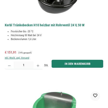
Kerbl Tränkebecken H10 heizbar mit Rohrventil 24 V, 50 W
Frostsicher bis -20 °C
Heizleistung 50 Watt bei 24 V
Beckenvolumen 1,6 Liter
Verkaufspreis:
Regulärer Preis:
€ 151,91
(14% gespart)
inkl. MwSt. zzgl. Versand
Produkt Anzahl: Gib den gewünschten Wert ein oder benutze die Schaltflächen um die Anzahl zu erh
IN DEN WARENKORB
Stk.