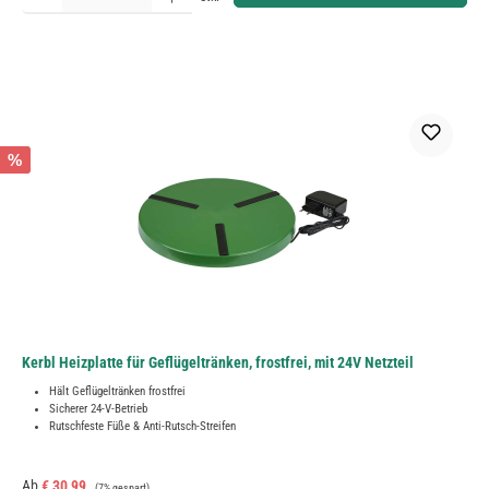
%
Kerbl Heizplatte für Geflügeltränken, frostfrei, mit 24V Netzteil
Hält Geflügeltränken frostfrei
Sicherer 24-V-Betrieb
Rutschfeste Füße & Anti-Rutsch-Streifen
Verkaufspreis:
Regulärer Preis:
Ab
€ 30,99
(7% gespart)