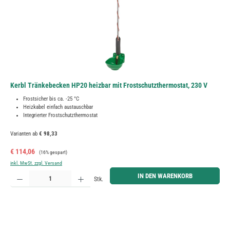
Kerbl Tränkebecken HP20 heizbar mit Frostschutzthermostat, 230 V
Frostsicher bis ca. -25 °C
Heizkabel einfach austauschbar
Integrierter Frostschutzthermostat
Varianten ab
€ 98,33
Verkaufspreis:
Regulärer Preis:
€ 114,06
(16% gespart)
inkl. MwSt. zzgl. Versand
Produkt Anzahl: Gib den gewünschten Wert ein oder benutze die Schaltflächen um die Anzahl zu erh
IN DEN WARENKORB
Stk.