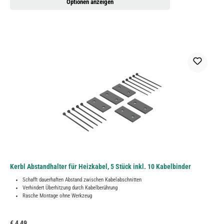
Optionen anzeigen
Kerbl Abstandhalter für Heizkabel, 5 Stück inkl. 10 Kabelbinder
Schafft dauerhaften Abstand zwischen Kabelabschnitten
Verhindert Überhitzung durch Kabelberührung
Rasche Montage ohne Werkzeug
Regulärer Preis:
€ 4,49