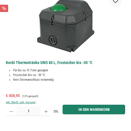
%
Kerbl Thermotränke UNO 40 L, frostsicher bis -30 °C
Für bis zu 15 Tiere geeignet
Frostsicher bis ca. -30 °C
Kein Stromanschluss notwendig
Verkaufspreis:
Regulärer Preis:
€ 458,95
(12% gespart)
inkl. MwSt. zzgl. Versand
Produkt Anzahl: Gib den gewünschten Wert ein oder benutze die Schaltflächen um die Anzahl zu erh
IN DEN WARENKORB
Stk.