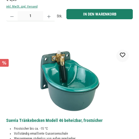
inkl. MwSt. zzgl. Versand
Produkt Anzahl: Gib den gewünschten Wert ein oder benutze die Schaltflächen um die Anzahl zu erh
IN DEN WARENKORB
Stk.
%
Suevia Tränkebecken Modell 46 beheizbar, frostsicher
Frostsicher bis ca. -15 °C
Vollständig emaillierte Gusseisenschale
Wassermenge stufenlos von außen regulierbar