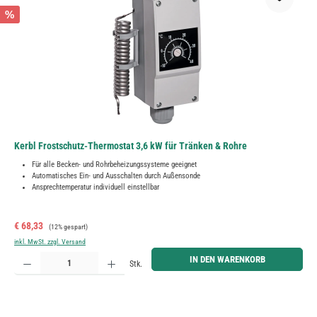
%
Kerbl Frostschutz-Thermostat 3,6 kW für Tränken & Rohre
Für alle Becken- und Rohrbeheizungssysteme geeignet
Automatisches Ein- und Ausschalten durch Außensonde
Ansprechtemperatur individuell einstellbar
Verkaufspreis:
Regulärer Preis:
€ 68,33
(12% gespart)
inkl. MwSt. zzgl. Versand
Produkt Anzahl: Gib den gewünschten Wert ein oder benutze die Schaltflächen um die Anzahl zu erh
IN DEN WARENKORB
Stk.