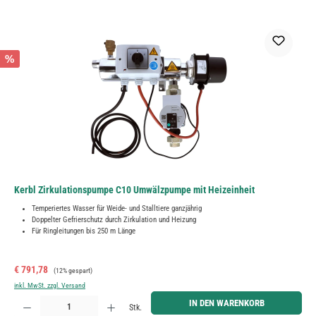
%
Kerbl Zirkulationspumpe C10 Umwälzpumpe mit Heizeinheit
Temperiertes Wasser für Weide- und Stalltiere ganzjährig
Doppelter Gefrierschutz durch Zirkulation und Heizung
Für Ringleitungen bis 250 m Länge
Verkaufspreis:
Regulärer Preis:
€ 791,78
(12% gespart)
inkl. MwSt. zzgl. Versand
Produkt Anzahl: Gib den gewünschten Wert ein oder benutze die Schaltflächen um die Anzahl zu erh
IN DEN WARENKORB
Stk.