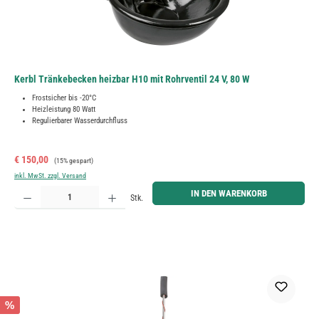
Kerbl Tränkebecken heizbar H10 mit Rohrventil 24 V, 80 W
Frostsicher bis -20°C
Heizleistung 80 Watt
Regulierbarer Wasserdurchfluss
Verkaufspreis:
Regulärer Preis:
€ 150,00
(15% gespart)
inkl. MwSt. zzgl. Versand
Produkt Anzahl: Gib den gewünschten Wert ein oder benutze die Schaltflächen um die Anzahl zu erh
IN DEN WARENKORB
Stk.
%