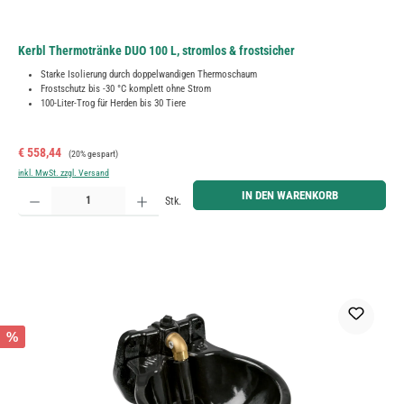
Kerbl Thermotränke DUO 100 L, stromlos & frostsicher
Starke Isolierung durch doppelwandigen Thermoschaum
Frostschutz bis -30 °C komplett ohne Strom
100-Liter-Trog für Herden bis 30 Tiere
Verkaufspreis:
Regulärer Preis:
€ 558,44
(20% gespart)
inkl. MwSt. zzgl. Versand
Produkt Anzahl: Gib den gewünschten Wert ein oder benutze die Schaltflächen um die Anzahl zu erh
IN DEN WARENKORB
Stk.
%