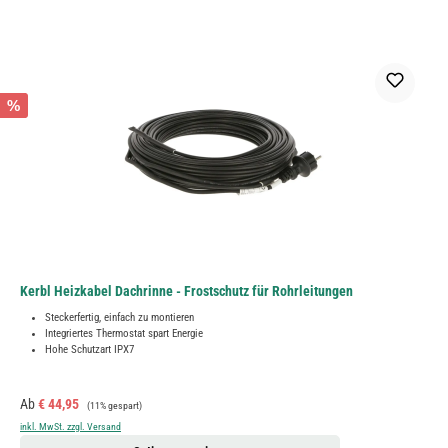
%
Kerbl Heizkabel Dachrinne - Frostschutz für Rohrleitungen
Steckerfertig, einfach zu montieren
Integriertes Thermostat spart Energie
Hohe Schutzart IPX7
Verkaufspreis:
Regulärer Preis:
Ab
€ 44,95
(11% gespart)
inkl. MwSt. zzgl. Versand