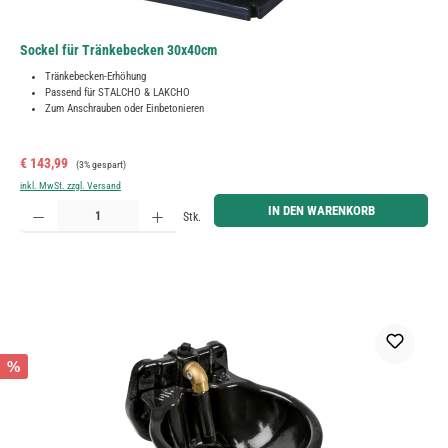
Sockel für Tränkebecken 30x40cm
Tränkebecken-Erhöhung
Passend für STALCHO & LAKCHO
Zum Anschrauben oder Einbetonieren
Verkaufspreis:
Regulärer Preis:
€ 143,99
(3% gespart)
inkl. MwSt. zzgl. Versand
Produkt Anzahl: Gib den gewünschten Wert ein oder benutze die Schaltflächen um die Anzahl zu erh
IN DEN WARENKORB
Stk.
%