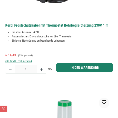
Kerbl Frostschutzkabel mit Thermostat Rohrbegleitheizung 230V, 1 m
Frostfrei bis max. -45°C
Automatisches Ein- und Ausschalten über Thermostat
Einfache Nachrüstung an bestehende Leitungen
Verkaufspreis:
Regulärer Preis:
€ 14,43
(25% gespart)
inkl. MwSt. zzgl. Versand
Produkt Anzahl: Gib den gewünschten Wert ein oder benutze die Schaltflächen um die Anzahl zu erh
IN DEN WARENKORB
Stk.
%