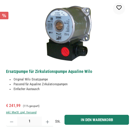
%
Ersatzpumpe für Zirkulationspumpe Aqualine Wilo
Original Wilo Ersatzpumpe
Passend für Aqualine Zirkulationspumpen
Einfacher Austausch
Verkaufspreis:
Regulärer Preis:
€ 241,99
(11% gespart)
inkl. MwSt. zzgl. Versand
Produkt Anzahl: Gib den gewünschten Wert ein oder benutze die Schaltflächen um die Anzahl zu erh
IN DEN WARENKORB
Stk.