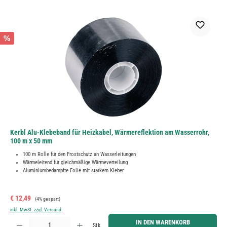
%
Kerbl Alu-Klebeband für Heizkabel, Wärmereflektion am Wasserrohr,
100 m x 50 mm
100 m Rolle für den Frostschutz an Wasserleitungen
Wärmeleitend für gleichmäßige Wärmeverteilung
Aluminiumbedampfte Folie mit starkem Kleber
Verkaufspreis:
Regulärer Preis:
€ 12,49
(4% gespart)
inkl. MwSt. zzgl. Versand
Produkt Anzahl: Gib den gewünschten Wert ein oder benutze die Schaltflächen um die Anzahl zu erh
IN DEN WARENKORB
Stk.