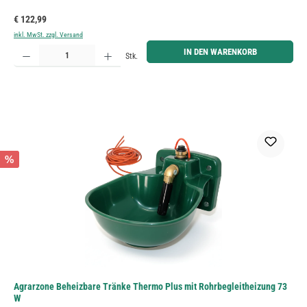
Regulärer Preis:
€ 122,99
inkl. MwSt. zzgl. Versand
Produkt Anzahl: Gib den gewünschten Wert ein oder benutze die Schaltflächen um die Anzahl zu erh
IN DEN WARENKORB
Stk.
%
Agrarzone Beheizbare Tränke Thermo Plus mit Rohrbegleitheizung 73
W