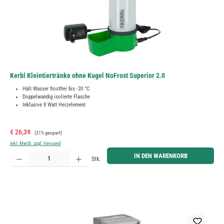
Kerbl Kleintiertränke ohne Kugel NoFrost Superior 2.0
Hält Wasser frostfrei bis -20 °C
Doppelwandig isolierte Flasche
Inklusive 8 Watt Heizelement
Verkaufspreis:
Regulärer Preis:
€ 26,39
(21% gespart)
inkl. MwSt. zzgl. Versand
Produkt Anzahl: Gib den gewünschten Wert ein oder benutze die Schaltflächen um die Anzahl zu erh
IN DEN WARENKORB
Stk.