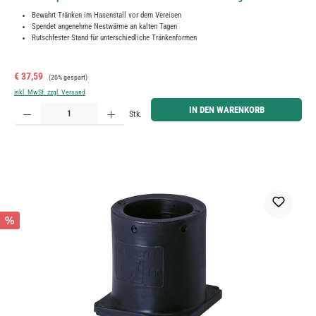
Bewahrt Tränken im Hasenstall vor dem Vereisen
Spendet angenehme Nestwärme an kalten Tagen
Rutschfester Stand für unterschiedliche Tränkenformen
Verkaufspreis:
Regulärer Preis:
€ 37,59
(20% gespart)
inkl. MwSt. zzgl. Versand
Produkt Anzahl: Gib den gewünschten Wert ein oder benutze die Schaltflächen um die Anzahl zu erh
IN DEN WARENKORB
Stk.
%