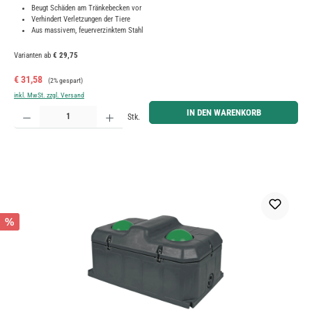
Beugt Schäden am Tränkebecken vor
Verhindert Verletzungen der Tiere
Aus massivem, feuerverzinktem Stahl
Varianten ab
€ 29,75
Verkaufspreis:
Regulärer Preis:
€ 31,58
(2% gespart)
inkl. MwSt. zzgl. Versand
Produkt Anzahl: Gib den gewünschten Wert ein oder benutze die Schaltflächen um die Anzahl zu erh
IN DEN WARENKORB
Stk.
%