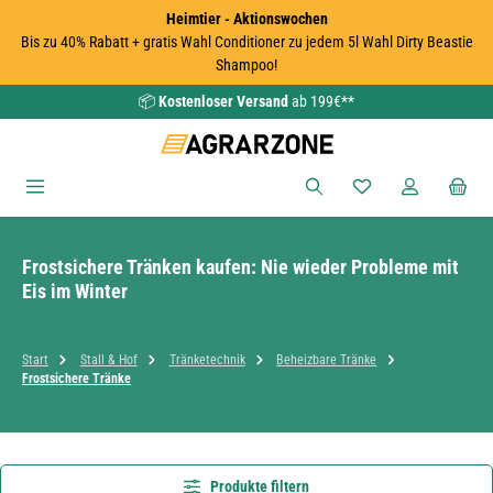
Heimtier - Aktionswochen
Zum Hauptinhalt springen
Bis zu 40% Rabatt + gratis Wahl Conditioner zu jedem 5l Wahl Dirty Beastie
Shampoo!
📦
Kostenloser Versand
ab 199€**
Du hast 0 Produkte
Frostsichere Tränken kaufen: Nie wieder Probleme mit
Eis im Winter
Start
Stall & Hof
Tränketechnik
Beheizbare Tränke
Frostsichere Tränke
Produkte filtern