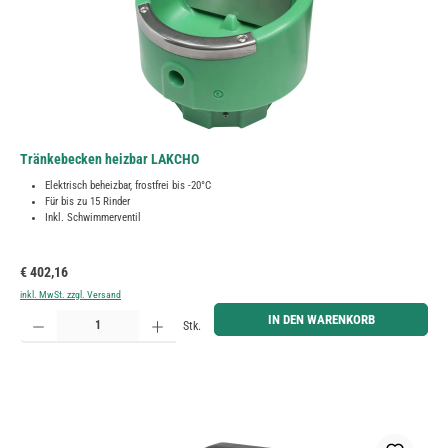
Tränkebecken heizbar LAKCHO
Elektrisch beheizbar, frostfrei bis -20°C
Für bis zu 15 Rinder
Inkl. Schwimmerventil
Regulärer Preis:
€ 402,16
inkl. MwSt. zzgl. Versand
Produkt Anzahl: Gib den gewünschten Wert ein oder benutze die Schaltflächen um die Anzahl zu erh
IN DEN WARENKORB
Stk.