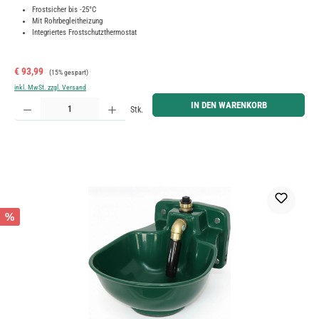
Frostsicher bis -25°C
Mit Rohrbegleitheizung
Integriertes Frostschutzthermostat
Verkaufspreis:
Regulärer Preis:
€ 93,99
(15% gespart)
inkl. MwSt. zzgl. Versand
Produkt Anzahl: Gib den gewünschten Wert ein oder benutze die Schaltflächen um die Anzahl zu erh
IN DEN WARENKORB
Stk.
%