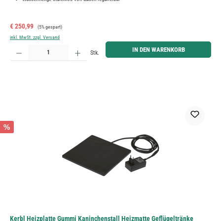
Verkaufspreis:
Regulärer Preis:
€ 250,99
(5% gespart)
inkl. MwSt. zzgl. Versand
Produkt Anzahl: Gib den gewünschten Wert ein oder benutze die Schaltflächen um die Anzahl zu erh
IN DEN WARENKORB
Stk.
%
Kerbl Heizplatte Gummi Kaninchenstall Heizmatte Geflügeltränke