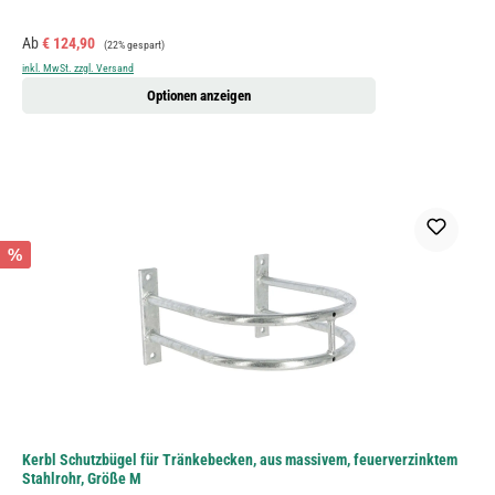
Verkaufspreis:
Regulärer Preis:
Ab
€ 124,90
(22% gespart)
inkl. MwSt. zzgl. Versand
Optionen anzeigen
%
Kerbl Schutzbügel für Tränkebecken, aus massivem, feuerverzinktem
Stahlrohr, Größe M