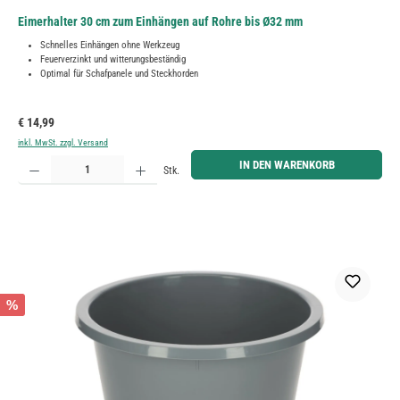
Eimerhalter 30 cm zum Einhängen auf Rohre bis Ø32 mm
Schnelles Einhängen ohne Werkzeug
Feuerverzinkt und witterungsbeständig
Optimal für Schafpanele und Steckhorden
Regulärer Preis:
€ 14,99
inkl. MwSt. zzgl. Versand
Produkt Anzahl: Gib den gewünschten Wert ein oder benutze die Schaltflächen um die Anzahl zu erh
IN DEN WARENKORB
Stk.
%