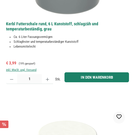
Kerbl Futterschale rund, 6 L Kunststoff, schlagzäh und
temperaturbeständig, grau
Ca. 6 Liter Fassungsvermögen
Schlagfester und temperaturbeständiger Kunststoff
Lebensmittelecht
Verkaufspreis:
Regulärer Preis:
€ 3,99
(19% gespart)
inkl. MwSt. zzgl. Versand
Produkt Anzahl: Gib den gewünschten Wert ein oder benutze die Schaltflächen um die Anzahl zu erh
IN DEN WARENKORB
Stk.
%