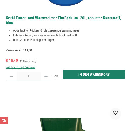
Kerbl Futter- und Wassereimer FlatBack, ca. 20L, robuster Kunststoff,
blau
Abgeflachter Rücken für platzsparende Wandmontage
Extrem robuster, nahezu unverwüstlicher Kunststoff
Rund 20 Liter Fassungsvermögen
Varianten ab
€ 13,99
Verkaufspreis:
Regulärer Preis:
€ 15,49
(18% gespart)
inkl. MwSt. zzgl. Versand
Produkt Anzahl: Gib den gewünschten Wert ein oder benutze die Schaltflächen um die Anzahl zu erh
IN DEN WARENKORB
Stk.
%