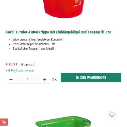
Kerbl Turnier-Futterkrippe mit Einhängebügel und Tragegriff, rot
Widerstandsfähiger, langlebiger Kunststoff
Zwei Metallbügel für sicheren Halt
Zusätzlicher Tragegriff aus Metall
Verkaufspreis:
Regulärer Preis:
€ 10,91
(31% gespart)
inkl. MwSt. zzgl. Versand
Produkt Anzahl: Gib den gewünschten Wert ein oder benutze die Schaltflächen um die Anzahl zu erh
IN DEN WARENKORB
Stk.
%