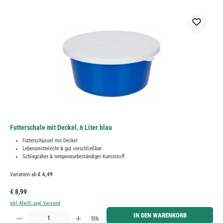
Futterschale mit Deckel, 6 Liter blau
Futterschüssel mit Deckel
Lebensmittelecht & gut verschließbar
Schlagzäher & temperaturbeständiger Kunststoff
Varianten ab
€ 6,49
Regulärer Preis:
€ 8,99
inkl. MwSt. zzgl. Versand
Produkt Anzahl: Gib den gewünschten Wert ein oder benutze die Schaltflächen um die Anzahl zu erh
IN DEN WARENKORB
Stk.