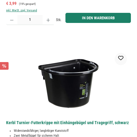
Verkaufspreis:
Regulärer Preis:
€ 3,99
(19% gespart)
inkl. MwSt. zzgl. Versand
Produkt Anzahl: Gib den gewünschten Wert ein oder benutze die Schaltflächen um die Anzahl zu erh
IN DEN WARENKORB
Stk.
%
Kerbl Turnier-Futterkrippe mit Einhängebügel und Tragegriff, schwarz
Widerstandsfähiger, langlebiger Kunststoff
Zwei Metallbügel für sicheren Halt