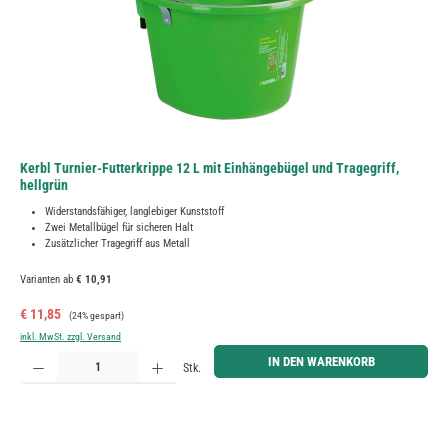
Kerbl Turnier-Futterkrippe 12 L mit Einhängebügel und Tragegriff,
hellgrün
Widerstandsfähiger, langlebiger Kunststoff
Zwei Metallbügel für sicheren Halt
Zusätzlicher Tragegriff aus Metall
Varianten ab
€ 10,91
Verkaufspreis:
Regulärer Preis:
€ 11,85
(24% gespart)
inkl. MwSt. zzgl. Versand
Produkt Anzahl: Gib den gewünschten Wert ein oder benutze die Schaltflächen um die Anzahl zu erh
IN DEN WARENKORB
Stk.