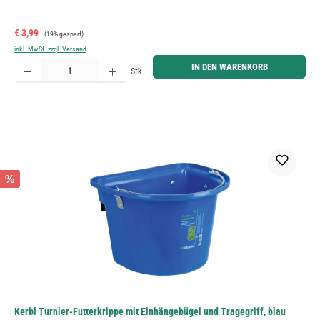
Verkaufspreis:
Regulärer Preis:
€ 3,99
(19% gespart)
inkl. MwSt. zzgl. Versand
Produkt Anzahl: Gib den gewünschten Wert ein oder benutze die Schaltflächen um die Anzahl zu erh
IN DEN WARENKORB
Stk.
%
Kerbl Turnier-Futterkrippe mit Einhängebügel und Tragegriff, blau