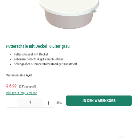
Futterschale mit Deckel, 6 Liter grau
Futterschüssel mit Deckel
Lebensmittelecht & gut verschließbar
Schlagzäher & temperaturbeständiger Kunststoff
Varianten ab
€ 6,49
Verkaufspreis:
Regulärer Preis:
€ 6,99
(23% gespart)
inkl. MwSt. zzgl. Versand
Produkt Anzahl: Gib den gewünschten Wert ein oder benutze die Schaltflächen um die Anzahl zu erh
IN DEN WARENKORB
Stk.