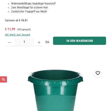
Widerstandsfähiger, langlebiger Kunststoff
Zwei Metallbügel für sicheren Halt
Zusätzlicher Tragegriff aus Metall
Varianten ab
€ 10,91
Verkaufspreis:
Regulärer Preis:
€ 11,99
(24% gespart)
inkl. MwSt. zzgl. Versand
Produkt Anzahl: Gib den gewünschten Wert ein oder benutze die Schaltflächen um die Anzahl zu erh
IN DEN WARENKORB
Stk.
%