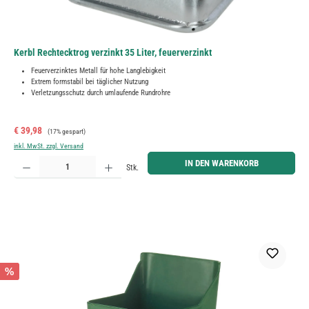
Kerbl Rechtecktrog verzinkt 35 Liter, feuerverzinkt
Feuerverzinktes Metall für hohe Langlebigkeit
Extrem formstabil bei täglicher Nutzung
Verletzungsschutz durch umlaufende Rundrohre
Verkaufspreis:
Regulärer Preis:
€ 39,98
(17% gespart)
inkl. MwSt. zzgl. Versand
Produkt Anzahl: Gib den gewünschten Wert ein oder benutze die Schaltflächen um die Anzahl zu erh
IN DEN WARENKORB
Stk.
%