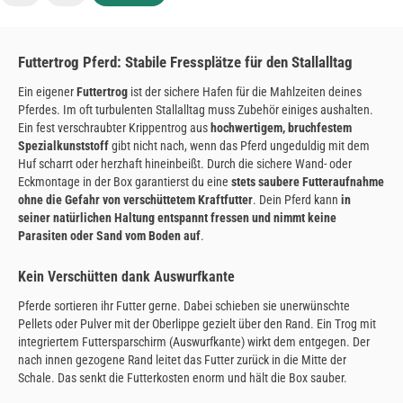
Futtertrog Pferd: Stabile Fressplätze für den Stallalltag
Ein eigener
Futtertrog
ist der sichere Hafen für die Mahlzeiten deines
Pferdes. Im oft turbulenten Stallalltag muss Zubehör einiges aushalten.
Ein fest verschraubter Krippentrog aus
hochwertigem, bruchfestem
Spezialkunststoff
gibt nicht nach, wenn das Pferd ungeduldig mit dem
Huf scharrt oder herzhaft hineinbeißt. Durch die sichere Wand- oder
Eckmontage in der Box garantierst du eine
stets saubere Futteraufnahme
ohne die Gefahr von verschüttetem Kraftfutter
. Dein Pferd kann
in
seiner natürlichen Haltung entspannt fressen und nimmt keine
Parasiten oder Sand vom Boden auf
.
Kein Verschütten dank Auswurfkante
Pferde sortieren ihr Futter gerne. Dabei schieben sie unerwünschte
Pellets oder Pulver mit der Oberlippe gezielt über den Rand. Ein Trog mit
integriertem Futtersparschirm (Auswurfkante) wirkt dem entgegen. Der
nach innen gezogene Rand leitet das Futter zurück in die Mitte der
Schale. Das senkt die Futterkosten enorm und hält die Box sauber.