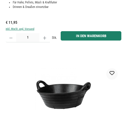
Für Hafer, Pellets, Müsli & Kraftfutter
Drinnen & Draußen einsetzbar
Regulärer Preis:
€ 11,95
inkl. MwSt. zzgl. Versand
Produkt Anzahl: Gib den gewünschten Wert ein oder benutze die Schaltflächen um die Anzahl zu erh
IN DEN WARENKORB
Stk.