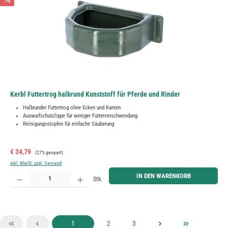
Kerbl Futtertrog halbrund Kunststoff für Pferde und Rinder
Halbrunder Futtertrog ohne Ecken und Kanten
Auswurfschutzlippe für weniger Futterverschwendung
Reinigungsstopfen für einfache Säuberung
Verkaufspreis:
Regulärer Preis:
€ 34,79
(27% gespart)
inkl. MwSt. zzgl. Versand
Produkt Anzahl: Gib den gewünschten Wert ein oder benutze die Schaltflächen um die Anzahl zu erh
IN DEN WARENKORB
Stk.
Seite
Seite
Seite
1
2
3