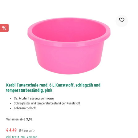
%
Kerbl Futterschale rund, 6 L Kunststoff, schlagzäh und
temperaturbeständig, pink
Ca. 6 Liter Fassungsvermögen
Schlagfester und temperaturbeständiger Kunststoff
Lebensmittelecht
Varianten ab
€ 3,99
Verkaufspreis:
Regulärer Preis:
€ 4,49
(9% gespart)
inkl. MwSt. zzgl. Versand