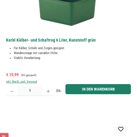
Kerbl Kälber- und Schaftrog 6 Liter, Kunststoff grün
Für Kälber, Schafe und Ziegen geeignet
Wandmontage mit variabler Höhe
Stabile Verarbeitung
Verkaufspreis:
Regulärer Preis:
€ 10,99
(8% gespart)
inkl. MwSt. zzgl. Versand
Produkt Anzahl: Gib den gewünschten Wert ein oder benutze die Schaltflächen um die Anzahl zu erh
IN DEN WARENKORB
Stk.
%