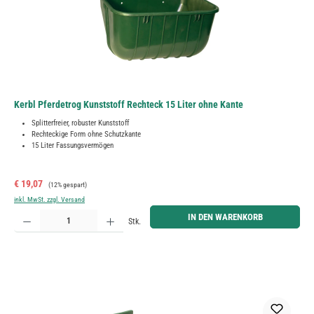
Kerbl Pferdetrog Kunststoff Rechteck 15 Liter ohne Kante
Splitterfreier, robuster Kunststoff
Rechteckige Form ohne Schutzkante
15 Liter Fassungsvermögen
Verkaufspreis:
Regulärer Preis:
€ 19,07
(12% gespart)
inkl. MwSt. zzgl. Versand
Produkt Anzahl: Gib den gewünschten Wert ein oder benutze die Schaltflächen um die Anzahl zu erh
IN DEN WARENKORB
Stk.