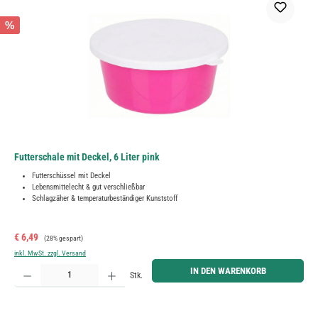
%
Futterschale mit Deckel, 6 Liter pink
Futterschüssel mit Deckel
Lebensmittelecht & gut verschließbar
Schlagzäher & temperaturbeständiger Kunststoff
Verkaufspreis:
Regulärer Preis:
€ 6,49
(28% gespart)
inkl. MwSt. zzgl. Versand
Produkt Anzahl: Gib den gewünschten Wert ein oder benutze die Schaltflächen um die Anzahl zu erh
IN DEN WARENKORB
Stk.