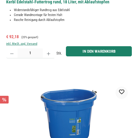
Kerbl Edelstahl-Futtertrog rund, 18 Liter, mit Ablaufstopfen
Widerstandsfähiger Rundtrog aus Edelstahl
Gerade Wandmontage für festen Halt
Rasche Reinigung durch Ablaufstopfen
Verkaufspreis:
Regulärer Preis:
€ 92,18
(20% gespart)
inkl. MwSt. zzgl. Versand
Produkt Anzahl: Gib den gewünschten Wert ein oder benutze die Schaltflächen um die Anzahl zu erh
IN DEN WARENKORB
Stk.
%