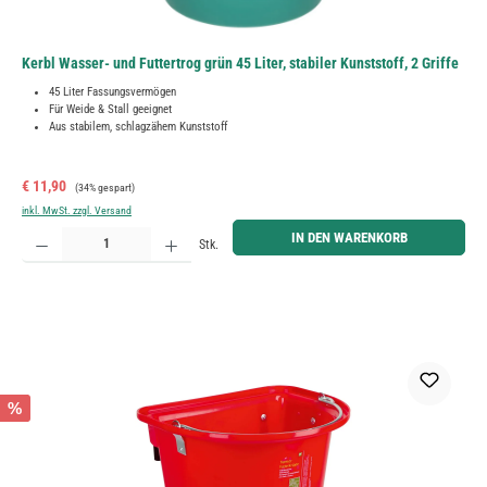
Kerbl Wasser- und Futtertrog grün 45 Liter, stabiler Kunststoff, 2 Griffe
45 Liter Fassungsvermögen
Für Weide & Stall geeignet
Aus stabilem, schlagzähem Kunststoff
Verkaufspreis:
Regulärer Preis:
€ 11,90
(34% gespart)
inkl. MwSt. zzgl. Versand
Produkt Anzahl: Gib den gewünschten Wert ein oder benutze die Schaltflächen um die Anzahl zu erh
IN DEN WARENKORB
Stk.
%