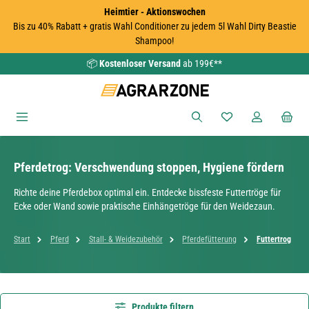
Heimtier - Aktionswochen
Zum Hauptinhalt springen
Bis zu 40% Rabatt + gratis Wahl Conditioner zu jedem 5l Wahl Dirty Beastie
Shampoo!
📦
Kostenloser Versand
ab 199€**
Du hast 0 Produkte
Pferdetrog: Verschwendung stoppen, Hygiene fördern
Richte deine Pferdebox optimal ein. Entdecke bissfeste Futtertröge für
Ecke oder Wand sowie praktische Einhängetröge für den Weidezaun.
Start
Pferd
Stall- & Weidezubehör
Pferdefütterung
Futtertrog
Produkte filtern