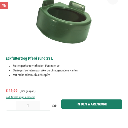
%
Eckfuttertrog Pferd rund 23 L
Futtersparkante verhindert Futterverlust
Geringes Verletzungsrisiko durch abgerundete Kanten
Mit praktischem Ablaufstopfen
Verkaufspreis:
Regulärer Preis:
€ 46,99
(12% gespart)
inkl. MwSt. zzgl. Versand
Produkt Anzahl: Gib den gewünschten Wert ein oder benutze die Schaltflächen um die Anzahl zu erh
IN DEN WARENKORB
Stk.