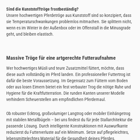
Sind die Kunststofftröge frostbeständig?
Unsere hochwertigen Pferdetröge aus Kunststoff sind so konzipiert, dass
sie Temperaturschwankungen problemlos mitmachen. Sie splittern nicht,
wenn es im Winter in der Außenbox oder im Offenstall in die Minusgrade
geht, und bleiben elastisch.
Massive Tröge für eine artgerechte Futteraufnahme
Wer hochwertiges Müsli und teure Zusatzmittel füttert, möchte, dass
diese auch vollständig im Pferd landen. Ein professioneller Futtertrog ist
dafür die beste Voraussetzung. Im Gegensatz zum Füttern vom Boden
oder aus losen Eimern bietet ein fest verbauter Trog die nötige Ruhe und
Hygiene für die Kraftfutterration. Die runden Kanten unserer Modelle
verhindern Scheuerstellen am empfindlichen Pferdemaul.
Ob robuster Ecktrog, großvolumiger Langtrog oder mobiler Einhängetrog
mit stabilen Metallbügeln – bei uns findest du für jede Stallarchitektur die
passende Lösung. Durch intelligente Konstruktionen mit Auswurfkante
reduzierst du Futterverluste auf ein Minimum. Setze auf pflegeleichtes,
lebensmittelechtes Material für die Gesundheit deines Pferdes.