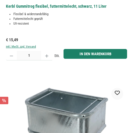
Kerbl Gummitrog flexibel, futtermittelecht, schwarz, 11 Liter
Flexibel & widerstandsfähig
Futtermittelecht geprüft
UV-resistent
Regulärer Preis:
€ 15,49
inkl. MwSt. zzgl. Versand
Produkt Anzahl: Gib den gewünschten Wert ein oder benutze die Schaltflächen um die Anzahl zu erh
IN DEN WARENKORB
Stk.
%