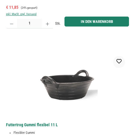
Verkaufspreis:
Regulärer Preis:
€ 11,85
(24% gespart)
inkl. MwSt. zzgl. Versand
Produkt Anzahl: Gib den gewünschten Wert ein oder benutze die Schaltflächen um die Anzahl zu erh
IN DEN WARENKORB
Stk.
Futtertrog Gummi flexibel 11 L
Flexibler Gummi