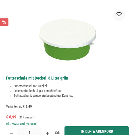
%
Futterschale mit Deckel, 6 Liter grün
Futterschüssel mit Deckel
Lebensmittelecht & gut verschließbar
Schlagzäher & temperaturbeständiger Kunststoff
Varianten ab
€ 6,49
Verkaufspreis:
Regulärer Preis:
€ 6,99
(23% gespart)
inkl. MwSt. zzgl. Versand
Produkt Anzahl: Gib den gewünschten Wert ein oder benutze die Schaltflächen um die Anzahl zu erh
IN DEN WARENKORB
Stk.