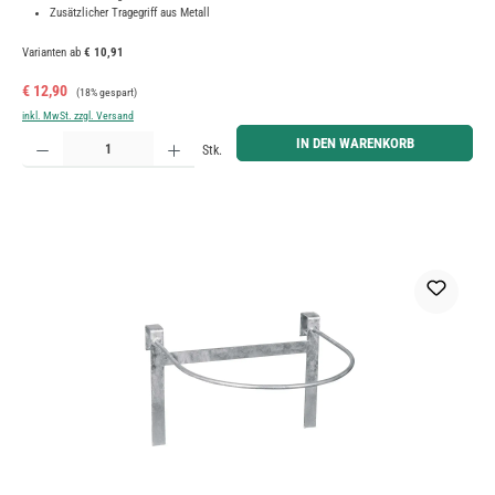
Zusätzlicher Tragegriff aus Metall
Varianten ab
€ 10,91
Verkaufspreis:
Regulärer Preis:
€ 12,90
(18% gespart)
inkl. MwSt. zzgl. Versand
Produkt Anzahl: Gib den gewünschten Wert ein oder benutze die Schaltflächen um die Anzahl zu erh
IN DEN WARENKORB
Stk.