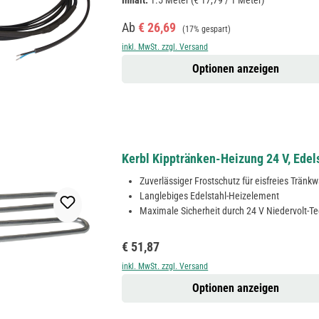
Inhalt:
1.5 Meter
(€ 17,79 / 1 Meter)
Verkaufspreis:
Regulärer Preis:
Ab
€ 26,69
(17% gespart)
inkl. MwSt. zzgl. Versand
Optionen anzeigen
Kerbl Kipptränken-Heizung 24 V, Edel
Zuverlässiger Frostschutz für eisfreies Tränk
Langlebiges Edelstahl-Heizelement
Maximale Sicherheit durch 24 V Niedervolt-Te
Regulärer Preis:
€ 51,87
inkl. MwSt. zzgl. Versand
Optionen anzeigen