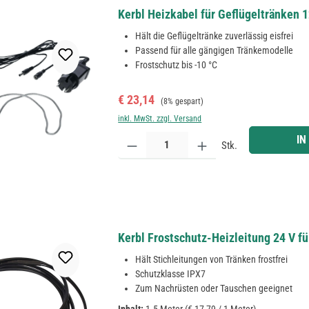
Kerbl Heizkabel für Geflügeltränken 12
Hält die Geflügeltränke zuverlässig eisfrei
Passend für alle gängigen Tränkemodelle
Frostschutz bis -10 °C
Verkaufspreis:
Regulärer Preis:
€ 23,14
(8% gespart)
inkl. MwSt. zzgl. Versand
Produkt Anzahl: Gib den gewünschten Wert ein ode
IN
Stk.
Kerbl Frostschutz-Heizleitung 24 V f
Hält Stichleitungen von Tränken frostfrei
Schutzklasse IPX7
Zum Nachrüsten oder Tauschen geeignet