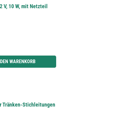
 V, 10 W, mit Netzteil
r benutze die Schaltflächen um die Anzahl zu erhöhen oder zu reduzieren.
 DEN WARENKORB
ür Tränken-Stichleitungen