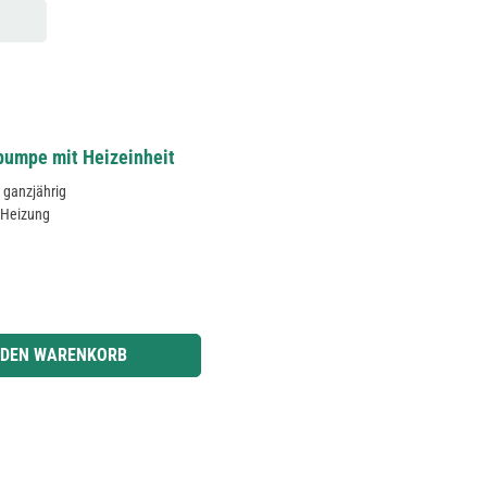
pumpe mit Heizeinheit
 ganzjährig
d Heizung
r benutze die Schaltflächen um die Anzahl zu erhöhen oder zu reduzieren.
 DEN WARENKORB