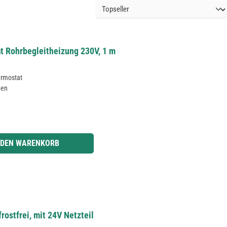
t Rohrbegleitheizung 230V, 1 m
ermostat
gen
r benutze die Schaltflächen um die Anzahl zu erhöhen oder zu reduzieren.
 DEN WARENKORB
frostfrei, mit 24V Netzteil