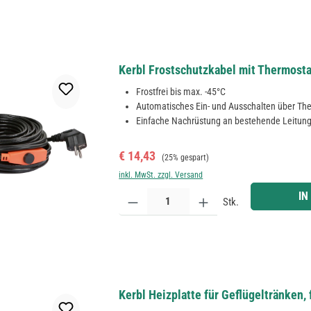
Kerbl Frostschutzkabel mit Thermosta
Frostfrei bis max. -45°C
Automatisches Ein- und Ausschalten über Th
Einfache Nachrüstung an bestehende Leitun
Verkaufspreis:
Regulärer Preis:
€ 14,43
(25% gespart)
inkl. MwSt. zzgl. Versand
Produkt Anzahl: Gib den gewünschten Wert ein ode
IN
Stk.
Kerbl Heizplatte für Geflügeltränken, 