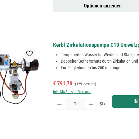
Optionen anzeigen
Kerbl Zirkulationspumpe C10 Umwälz
Temperiertes Wasser für Weide- und Stalltiere
Doppelter Gefrierschutz durch Zirkulation un
Für Ringleitungen bis 250 m Länge
Verkaufspreis:
Regulärer Preis:
€ 791,78
(12% gespart)
inkl. MwSt. zzgl. Versand
Produkt Anzahl: Gib den gewünschten Wert ein ode
IN
Stk.