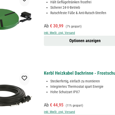
Hält Geflügeltränken frostfrei
Sicherer 24-V-Betrieb
Rutschfeste Füße & Anti-Rutsch-Streifen
Verkaufspreis:
Regulärer Preis:
Ab
€ 30,99
(7% gespart)
inkl. MwSt. zzgl. Versand
Optionen anzeigen
Kerbl Heizkabel Dachrinne - Frostsch
Steckerfertig, einfach zu montieren
Integriertes Thermostat spart Energie
Hohe Schutzart IPX7
Verkaufspreis:
Regulärer Preis:
Ab
€ 44,95
(11% gespart)
inkl. MwSt. zzgl. Versand