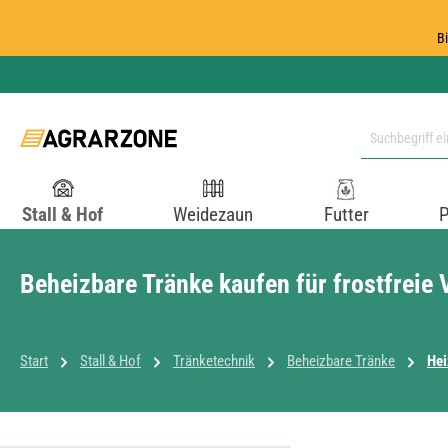
 Hauptinhalt springen
Zur Suche springen
Zur Hauptnavigation springen
B
Stall & Hof
Weidezaun
Futter
P
Beheizbare Tränke kaufen für frostfreie
Start
Stall & Hof
Tränketechnik
Beheizbare Tränke
Hei