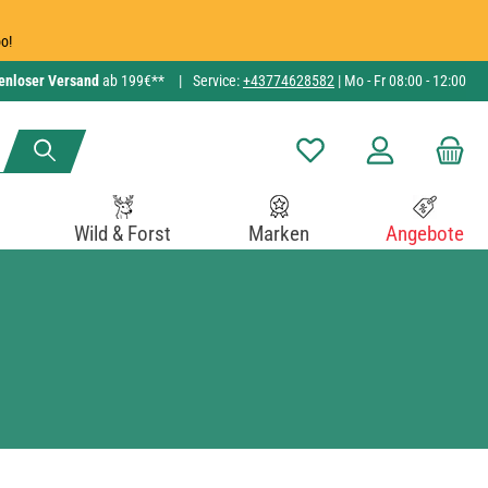
o!
enloser Versand
ab 199€**
|
Service:
+43774628582
| Mo - Fr 08:00 - 12:00
Du hast 0 Produkte auf de
Wild & Forst
Marken
Angebote