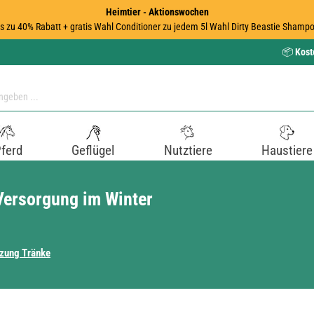
Heimtier - Aktionswochen
is zu 40% Rabatt + gratis Wahl Conditioner zu jedem 5l Wahl Dirty Beastie Shampo
📦
Kost
ferd
Geflügel
Nutztiere
Haustiere
 Versorgung im Winter
zung Tränke