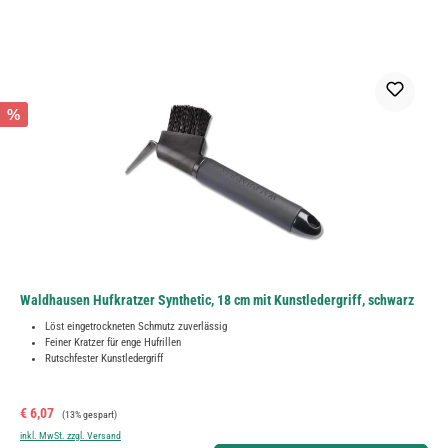
%
Waldhausen Hufkratzer Synthetic, 18 cm mit Kunstledergriff, schwarz
Löst eingetrockneten Schmutz zuverlässig
Feiner Kratzer für enge Hufrillen
Rutschfester Kunstledergriff
Verkaufspreis:
Regulärer Preis:
€ 6,07
(13% gespart)
inkl. MwSt. zzgl. Versand