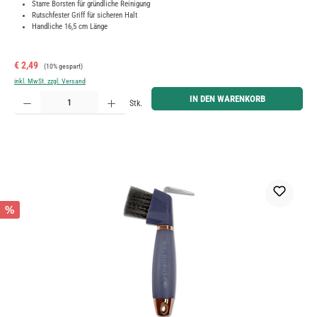
Starre Borsten für gründliche Reinigung
Rutschfester Griff für sicheren Halt
Handliche 16,5 cm Länge
Verkaufspreis:
Regulärer Preis:
€ 2,49
(10% gespart)
inkl. MwSt. zzgl. Versand
Produkt Anzahl: Gib den gewünschten Wert ein oder benutze die Schaltflächen um die Anzahl zu erh
IN DEN WARENKORB
Stk.
%