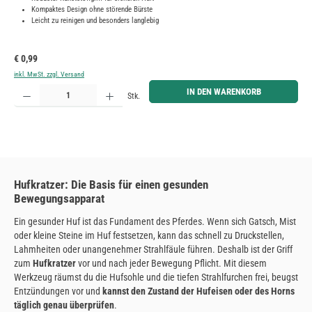
Kompaktes Design ohne störende Bürste
Leicht zu reinigen und besonders langlebig
Regulärer Preis:
€ 0,99
inkl. MwSt. zzgl. Versand
Produkt Anzahl: Gib den gewünschten Wert ein oder benutze die Schaltflächen um die Anzahl zu erh
IN DEN WARENKORB
Stk.
Hufkratzer: Die Basis für einen gesunden
Bewegungsapparat
Ein gesunder Huf ist das Fundament des Pferdes. Wenn sich Gatsch, Mist
oder kleine Steine im Huf festsetzen, kann das schnell zu Druckstellen,
Lahmheiten oder unangenehmer Strahlfäule führen. Deshalb ist der Griff
zum
Hufkratzer
vor und nach jeder Bewegung Pflicht. Mit diesem
Werkzeug räumst du die Hufsohle und die tiefen Strahlfurchen frei, beugst
Entzündungen vor und
kannst den Zustand der Hufeisen oder des Horns
täglich genau überprüfen
.