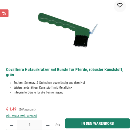
%
Covalliero Hufauskratzer mit Bürste für Pferde, robuster Kunststoff,
grün
Entfernt Schmutz & Steinchen zuverlässig aus dem Huf
Widerstandsfähiger Kunststoff mit Metallpick
Integrierte Bürste für die Feinreinigung
Verkaufspreis:
Regulärer Preis:
€ 1,49
(26% gespart)
inkl. MwSt. zzgl. Versand
Produkt Anzahl: Gib den gewünschten Wert ein oder benutze die Schaltflächen um die Anzahl zu erh
IN DEN WARENKORB
Stk.