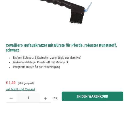
Covalliero Hufauskratzer mit Bürste für Pferde, robuster Kunststoff,
schwarz
Entfernt Schmutz & Steinchen zuverlässig aus dem Huf
Widerstandsfähiger Kunststoff mit Metallpick
Integrierte Bürste für die Feinreinigung
Verkaufspreis:
Regulärer Preis:
€ 1,49
(26% gespart)
inkl. MwSt. zzgl. Versand
Produkt Anzahl: Gib den gewünschten Wert ein oder benutze die Schaltflächen um die Anzahl zu erh
IN DEN WARENKORB
Stk.