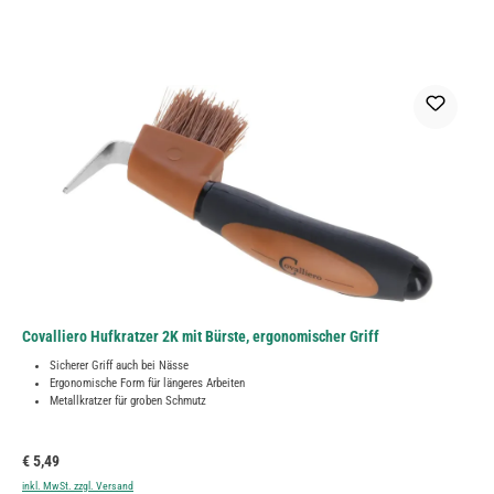
Covalliero Hufkratzer 2K mit Bürste, ergonomischer Griff
Sicherer Griff auch bei Nässe
Ergonomische Form für längeres Arbeiten
Metallkratzer für groben Schmutz
Regulärer Preis:
€ 5,49
inkl. MwSt. zzgl. Versand