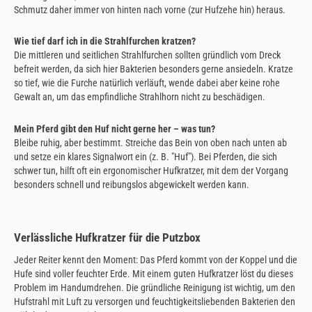
Schmutz daher immer von hinten nach vorne (zur Hufzehe hin) heraus.
Wie tief darf ich in die Strahlfurchen kratzen?
Die mittleren und seitlichen Strahlfurchen sollten gründlich vom Dreck
befreit werden, da sich hier Bakterien besonders gerne ansiedeln. Kratze
so tief, wie die Furche natürlich verläuft, wende dabei aber keine rohe
Gewalt an, um das empfindliche Strahlhorn nicht zu beschädigen.
Mein Pferd gibt den Huf nicht gerne her – was tun?
Bleibe ruhig, aber bestimmt. Streiche das Bein von oben nach unten ab
und setze ein klares Signalwort ein (z. B. "Huf"). Bei Pferden, die sich
schwer tun, hilft oft ein ergonomischer Hufkratzer, mit dem der Vorgang
besonders schnell und reibungslos abgewickelt werden kann.
Verlässliche Hufkratzer für die Putzbox
Jeder Reiter kennt den Moment: Das Pferd kommt von der Koppel und die
Hufe sind voller feuchter Erde. Mit einem guten Hufkratzer löst du dieses
Problem im Handumdrehen. Die gründliche Reinigung ist wichtig, um den
Hufstrahl mit Luft zu versorgen und feuchtigkeitsliebenden Bakterien den