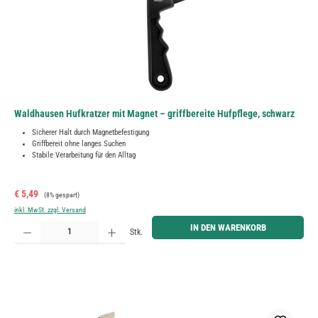
Waldhausen Hufkratzer mit Magnet – griffbereite Hufpflege, schwarz
Sicherer Halt durch Magnetbefestigung
Griffbereit ohne langes Suchen
Stabile Verarbeitung für den Alltag
Verkaufspreis:
Regulärer Preis:
€ 5,49
(8% gespart)
inkl. MwSt. zzgl. Versand
Produkt Anzahl: Gib den gewünschten Wert ein oder benutze die Schaltflächen um die Anzahl zu erh
IN DEN WARENKORB
Stk.