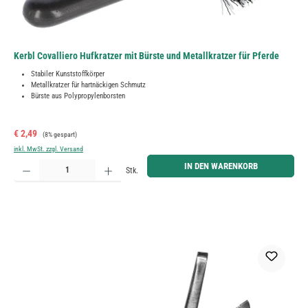
Kerbl Covalliero Hufkratzer mit Bürste und Metallkratzer für Pferde
Stabiler Kunststoffkörper
Metallkratzer für hartnäckigen Schmutz
Bürste aus Polypropylenborsten
Verkaufspreis:
Regulärer Preis:
€ 2,49
(8% gespart)
inkl. MwSt. zzgl. Versand
Produkt Anzahl: Gib den gewünschten Wert ein oder benutze die Schaltflächen um die Anzahl zu erh
IN DEN WARENKORB
Stk.