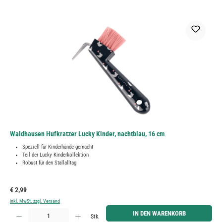
Waldhausen Hufkratzer Lucky Kinder, nachtblau, 16 cm
Speziell für Kinderhände gemacht
Teil der Lucky Kinderkollektion
Robust für den Stallalltag
Regulärer Preis:
€ 2,99
inkl. MwSt. zzgl. Versand
Produkt Anzahl: Gib den gewünschten Wert ein oder benutze die Schaltflächen um die Anzahl zu erh
IN DEN WARENKORB
Stk.