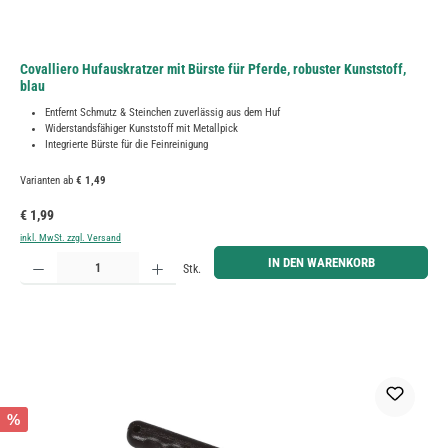
Covalliero Hufauskratzer mit Bürste für Pferde, robuster Kunststoff,
blau
Entfernt Schmutz & Steinchen zuverlässig aus dem Huf
Widerstandsfähiger Kunststoff mit Metallpick
Integrierte Bürste für die Feinreinigung
Varianten ab
€ 1,49
Regulärer Preis:
€ 1,99
inkl. MwSt. zzgl. Versand
Produkt Anzahl: Gib den gewünschten Wert ein oder benutze die Schaltflächen um die Anzahl zu erh
IN DEN WARENKORB
Stk.
%