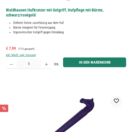
Waldhausen Hufkratzer mit Gelgriff, Hufpflege mit Bürste,
schwarz/roségold
Entfernt Steine zuverlässig aus dem Huf
Bürste integriert für Feinreinigung
Ergonomischer Gelgriff gegen Ermüdung
Verkaufspreis:
Regulärer Preis:
€ 7,99
(11% gespart)
inkl. MwSt. zzgl. Versand
Produkt Anzahl: Gib den gewünschten Wert ein oder benutze die Schaltflächen um die Anzahl zu erh
IN DEN WARENKORB
Stk.
%