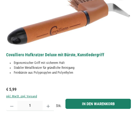
Covalliero Hufkratzer Deluxe mit Bürste, Kunstledergriff
Ergonomischer Griff mit sicherem Halt
Stabiler Metallkratzer für gründliche Reinigung
Feinbürste aus Polypropylen und Polyethylen
Regulärer Preis:
€ 5,99
inkl. MwSt. zzgl. Versand
Produkt Anzahl: Gib den gewünschten Wert ein oder benutze die Schaltflächen um die Anzahl zu erh
IN DEN WARENKORB
Stk.