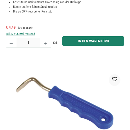
Löst Steine und Schmutz zuverlässig aus der Huflauge
Bürste entfernt feinen Staub restlos
Bis zu 60 % recycelter Kunststoff
Verkaufspreis:
Regulärer Preis:
€ 4,49
(3% gespart)
inkl. MwSt. zzgl. Versand
Produkt Anzahl: Gib den gewünschten Wert ein oder benutze die Schaltflächen um die Anzahl zu erh
IN DEN WARENKORB
Stk.