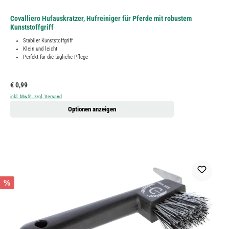
Covalliero Hufauskratzer, Hufreiniger für Pferde mit robustem
Kunststoffgriff
Stabiler Kunststoffgriff
Klein und leicht
Perfekt für die tägliche Pflege
Regulärer Preis:
€ 0,99
inkl. MwSt. zzgl. Versand
Optionen anzeigen
%