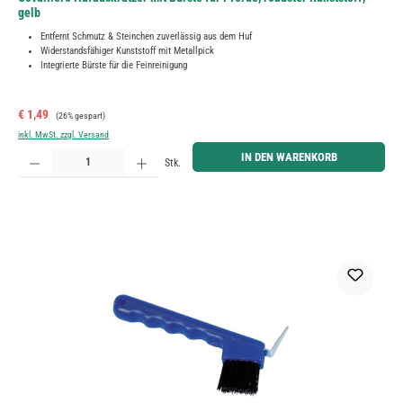
gelb
Entfernt Schmutz & Steinchen zuverlässig aus dem Huf
Widerstandsfähiger Kunststoff mit Metallpick
Integrierte Bürste für die Feinreinigung
Verkaufspreis:
Regulärer Preis:
€ 1,49
(26% gespart)
inkl. MwSt. zzgl. Versand
Produkt Anzahl: Gib den gewünschten Wert ein oder benutze die Schaltflächen um die Anzahl zu erh
IN DEN WARENKORB
Stk.