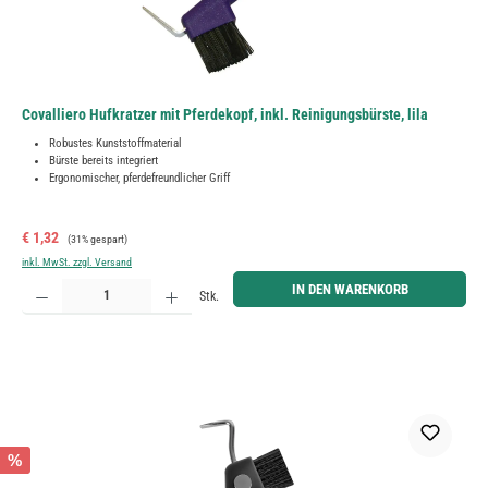
Covalliero Hufkratzer mit Pferdekopf, inkl. Reinigungsbürste, lila
Robustes Kunststoffmaterial
Bürste bereits integriert
Ergonomischer, pferdefreundlicher Griff
Verkaufspreis:
Regulärer Preis:
€ 1,32
(31% gespart)
inkl. MwSt. zzgl. Versand
Produkt Anzahl: Gib den gewünschten Wert ein oder benutze die Schaltflächen um die Anzahl zu erh
IN DEN WARENKORB
Stk.
%