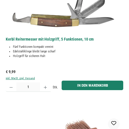
Kerbl Reitermesser mit Holzgriff, 5 Funktionen, 10 cm
Fünf Funktionen kompakt vereint
Edelstahlklinge bleibt lange scharf
Holzgriff für sicheren Halt
Regulärer Preis:
€ 9,99
inkl. MwSt. zzgl. Versand
Produkt Anzahl: Gib den gewünschten Wert ein oder benutze die Schaltflächen um die Anzahl zu erh
IN DEN WARENKORB
Stk.