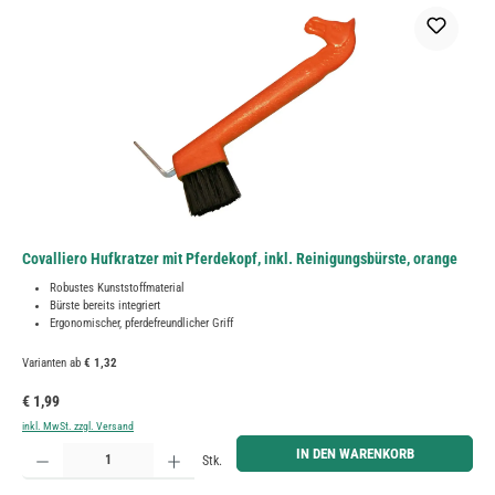
Covalliero Hufkratzer mit Pferdekopf, inkl. Reinigungsbürste, orange
Robustes Kunststoffmaterial
Bürste bereits integriert
Ergonomischer, pferdefreundlicher Griff
Varianten ab
€ 1,32
Regulärer Preis:
€ 1,99
inkl. MwSt. zzgl. Versand
Produkt Anzahl: Gib den gewünschten Wert ein oder benutze die Schaltflächen um die Anzahl zu erh
IN DEN WARENKORB
Stk.