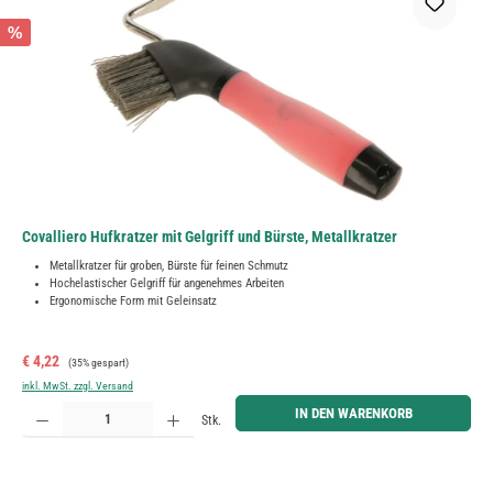
%
Covalliero Hufkratzer mit Gelgriff und Bürste, Metallkratzer
Metallkratzer für groben, Bürste für feinen Schmutz
Hochelastischer Gelgriff für angenehmes Arbeiten
Ergonomische Form mit Geleinsatz
Verkaufspreis:
Regulärer Preis:
€ 4,22
(35% gespart)
inkl. MwSt. zzgl. Versand
Produkt Anzahl: Gib den gewünschten Wert ein oder benutze die Schaltflächen um die Anzahl zu erh
IN DEN WARENKORB
Stk.