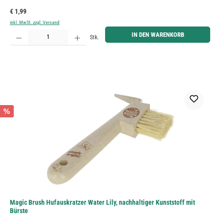
Regulärer Preis:
€ 1,99
inkl. MwSt. zzgl. Versand
Produkt Anzahl: Gib den gewünschten Wert ein oder benutze die Schaltflächen um die Anzahl zu erh
IN DEN WARENKORB
Stk.
%
Magic Brush Hufauskratzer Water Lily, nachhaltiger Kunststoff mit
Bürste