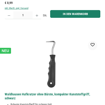
Regulärer Preis:
€ 0,99
inkl. MwSt. zzgl. Versand
Produkt Anzahl: Gib den gewünschten Wert ein oder benutze die Schaltflächen um die Anzahl zu erh
IN DEN WARENKORB
Stk.
NEU
Waldhausen Hufkratzer ohne Bürste, kompakter Kunststoffgriff,
schwarz
Robuster Kunststoffgriff für sicheren Halt