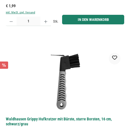
Regulärer Preis:
€ 1,99
inkl. MwSt. zzgl. Versand
Produkt Anzahl: Gib den gewünschten Wert ein oder benutze die Schaltflächen um die Anzahl zu erh
IN DEN WARENKORB
Stk.
%
Waldhausen Grippy Hufkratzer mit Bürste, starre Borsten, 16 cm,
schwarz/grau