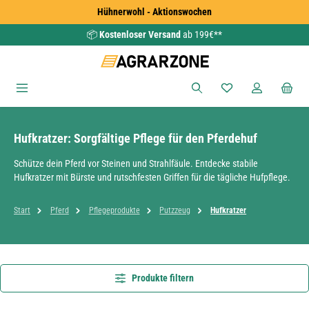
Hühnerwohl - Aktionswochen
Zum Hauptinhalt springen
📦
Kostenloser Versand
ab 199€**
Du hast 0 Produkte
Hufkratzer: Sorgfältige Pflege für den Pferdehuf
Schütze dein Pferd vor Steinen und Strahlfäule. Entdecke stabile
Hufkratzer mit Bürste und rutschfesten Griffen für die tägliche Hufpflege.
Start
Pferd
Pflegeprodukte
Putzzeug
Hufkratzer
Produkte filtern