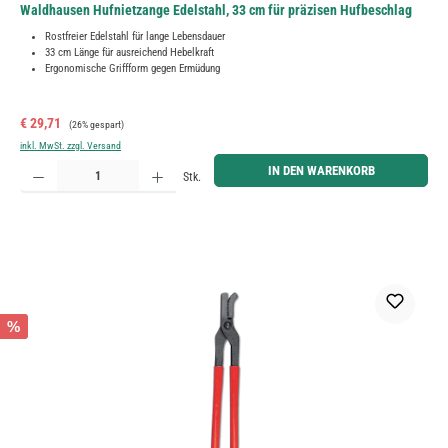
Waldhausen Hufnietzange Edelstahl, 33 cm für präzisen Hufbeschlag
Rostfreier Edelstahl für lange Lebensdauer
33 cm Länge für ausreichend Hebelkraft
Ergonomische Griffform gegen Ermüdung
Verkaufspreis:
Regulärer Preis:
€ 29,71
(26% gespart)
inkl. MwSt. zzgl. Versand
Produkt Anzahl: Gib den gewünschten Wert ein oder benutze die Schaltflächen um die Anzahl zu erh
IN DEN WARENKORB
Stk.
%