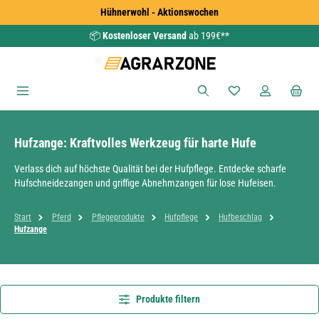
Hühnerwohl - Aktionswochen
Zum Hauptinhalt springen
📦
Kostenloser Versand
ab 199€**
Du hast 0 Produkte
Hufzange: Kraftvolles Werkzeug für harte Hufe
Verlass dich auf höchste Qualität bei der Hufpflege. Entdecke scharfe
Hufschneidezangen und griffige Abnehmzangen für lose Hufeisen.
Start
Pferd
Pflegeprodukte
Hufpflege
Hufbeschlag
Hufzange
Produkte filtern