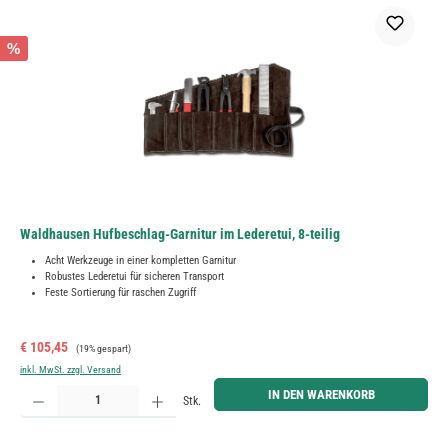
%
Waldhausen Hufbeschlag-Garnitur im Lederetui, 8-teilig
Acht Werkzeuge in einer kompletten Garnitur
Robustes Lederetui für sicheren Transport
Feste Sortierung für raschen Zugriff
Verkaufspreis:
Regulärer Preis:
€ 105,45
(19% gespart)
inkl. MwSt. zzgl. Versand
Produkt Anzahl: Gib den gewünschten Wert ein oder benutze die Schaltflächen um die Anzahl zu erh
IN DEN WARENKORB
Stk.