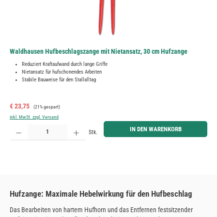
Waldhausen Hufbeschlagszange mit Nietansatz, 30 cm Hufzange
Reduziert Kraftaufwand durch lange Griffe
Nietansatz für hufschonendes Arbeiten
Stabile Bauweise für den Stallalltag
Verkaufspreis:
Regulärer Preis:
€ 23,75
(21% gespart)
inkl. MwSt. zzgl. Versand
Produkt Anzahl: Gib den gewünschten Wert ein oder benutze die Schaltflächen um die Anzahl zu erh
IN DEN WARENKORB
Stk.
Hufzange: Maximale Hebelwirkung für den Hufbeschlag
Das Bearbeiten von hartem Hufhorn und das Entfernen festsitzender