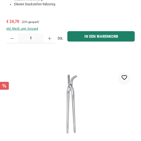
Erkennt Druckstellen frühzeitig
Verkaufspreis:
Regulärer Preis:
€ 24,70
(23% gespart)
inkl. MwSt. zzgl. Versand
Produkt Anzahl: Gib den gewünschten Wert ein oder benutze die Schaltflächen um die Anzahl zu erh
IN DEN WARENKORB
Stk.
%