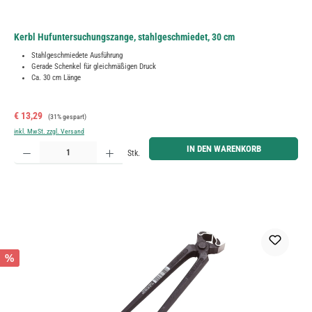
Kerbl Hufuntersuchungszange, stahlgeschmiedet, 30 cm
Stahlgeschmiedete Ausführung
Gerade Schenkel für gleichmäßigen Druck
Ca. 30 cm Länge
Verkaufspreis:
Regulärer Preis:
€ 13,29
(31% gespart)
inkl. MwSt. zzgl. Versand
Produkt Anzahl: Gib den gewünschten Wert ein oder benutze die Schaltflächen um die Anzahl zu erh
IN DEN WARENKORB
Stk.
%