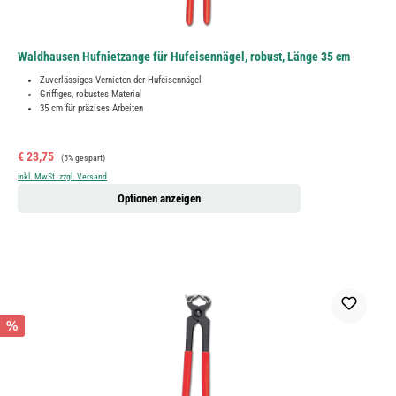
Waldhausen Hufnietzange für Hufeisennägel, robust, Länge 35 cm
Zuverlässiges Vernieten der Hufeisennägel
Griffiges, robustes Material
35 cm für präzises Arbeiten
Verkaufspreis:
Regulärer Preis:
€ 23,75
(5% gespart)
inkl. MwSt. zzgl. Versand
Optionen anzeigen
%