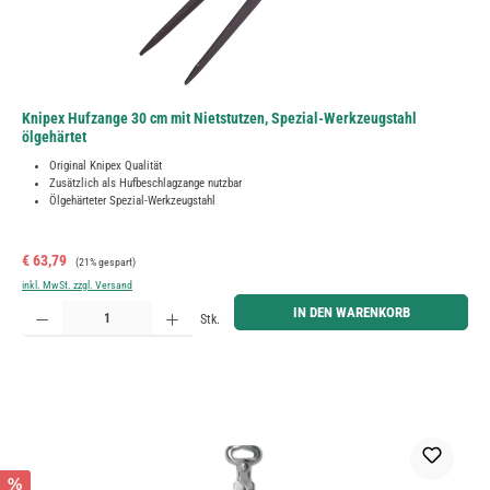
Knipex Hufzange 30 cm mit Nietstutzen, Spezial-Werkzeugstahl
ölgehärtet
Original Knipex Qualität
Zusätzlich als Hufbeschlagzange nutzbar
Ölgehärteter Spezial-Werkzeugstahl
Verkaufspreis:
Regulärer Preis:
€ 63,79
(21% gespart)
inkl. MwSt. zzgl. Versand
Produkt Anzahl: Gib den gewünschten Wert ein oder benutze die Schaltflächen um die Anzahl zu erh
IN DEN WARENKORB
Stk.
%