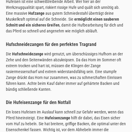
Hufeisen ist eine schweißtreibende Arbeit. Wer hier an der
Werkzeugqualität spart, riskiert rissige Hufe und quält sich unnötig ab.
Eine massive
Hufzange
aus gutem Schmiedestahl überträgt deine
Muskelkraft optimal auf die Schneide. Sie
ermöglicht einen sauberen
Schnitt und ein sicheres Greifen
, damit die Hufbearbeitung für dich und
das Pferd so schnell und angenehm wie möglich abläuft.
Hufschneidezangen für den perfekten Tragrand
Die
Hufschneidezange
wird genutzt, um überschüssiges Hufhorn an der
Zehe und den Seitenwänden abzuknipsen. Da das Horn im Sommer oft
extrem trocken und hart ist, müssen die Klingen der Zange
rasiermesserscharf und extrem widerstandsfähig sein. Eine stumpfe
Zange drückt das Horn nur zusammen, was zu schmerzhaften Einrissen
führen kann. Achte beim Kauf daher immer auf gehärtete Backen und
bündig schließende Kanten.
Die Hufeisenzange für den Notfall
Ein loses Hufeisen im Auslauf kann schnell zur Gefahr werden, wenn das
Pferd hineinsteigt. Eine
Hufeisenzange
hilft dir dabei, das Eisen sicher
vom Huf zu hebeln. Sie hat breitere, griffige Backen, die optimal unter den
Eisenschenkel fassen. Wichtig ist, vor dem Abhebeln immer die