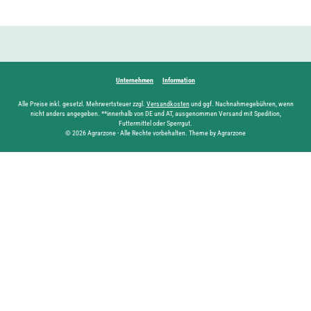
Unternehmen
Information
Alle Preise inkl. gesetzl. Mehrwertsteuer zzgl.
Versandkosten
und ggf. Nachnahmegebühren, wenn
nicht anders angegeben. **innerhalb von DE und AT, ausgenommen Versand mit Spedition,
Futtermittel oder Sperrgut.
© 2026 Agrarzone - Alle Rechte vorbehalten. Theme by Agrarzone