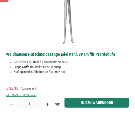
Waldhausen Hufschneidezange Edelstahl, 39 cm für Pferdehufe
Rostfreier Edelstahl für dauerhafte Schärfe
Lange Griffe für starke Hebelwirkung
Kraftsparendes Arbeiten an festem Horn
Verkaufspreis:
Regulärer Preis:
€ 55,10
(22% gespart)
inkl. MwSt. zzgl. Versand
Produkt Anzahl: Gib den gewünschten Wert ein oder benutze die Schaltflächen um die Anzahl zu erh
IN DEN WARENKORB
Stk.