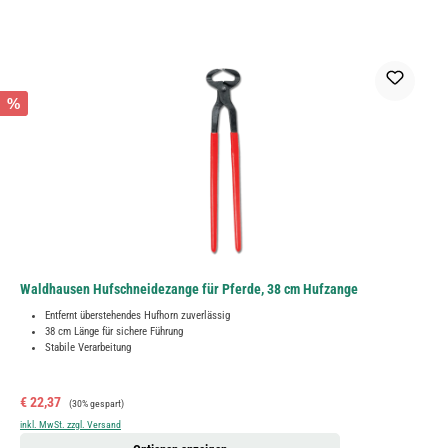
%
Waldhausen Hufschneidezange für Pferde, 38 cm Hufzange
Entfernt überstehendes Hufhorn zuverlässig
38 cm Länge für sichere Führung
Stabile Verarbeitung
Verkaufspreis:
Regulärer Preis:
€ 22,37
(30% gespart)
inkl. MwSt. zzgl. Versand