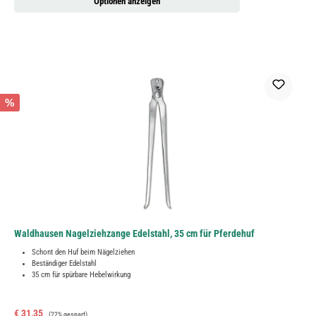
Optionen anzeigen
%
Waldhausen Nagelziehzange Edelstahl, 35 cm für Pferdehuf
Schont den Huf beim Nägelziehen
Beständiger Edelstahl
35 cm für spürbare Hebelwirkung
Verkaufspreis:
Regulärer Preis:
€ 31,35
(22% gespart)