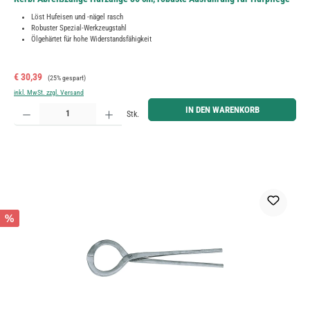
Löst Hufeisen und -nägel rasch
Robuster Spezial-Werkzeugstahl
Ölgehärtet für hohe Widerstandsfähigkeit
Verkaufspreis:
Regulärer Preis:
€ 30,39
(25% gespart)
inkl. MwSt. zzgl. Versand
Produkt Anzahl: Gib den gewünschten Wert ein oder benutze die Schaltflächen um die Anzahl zu erh
IN DEN WARENKORB
Stk.
%