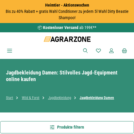
Heimtier - Aktionswochen
Zum Hauptinhalt springen
Bis zu 40% Rabatt + gratis Wahl Conditioner zu jedem 5l Wahl Dirty Beastie
Shampoo!
📦
Kostenloser Versand
ab 199€**
Du hast 0 Produkte
Jagdbekleidung Damen: Stilvolles Jagd-Equipment
online kaufen
Start
Wild & Forst
Jagdbekleidung
Jagdbekleidung Damen
Produkte filtern