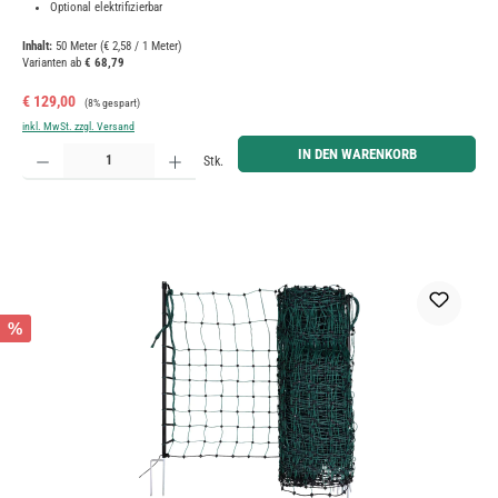
Optional elektrifizierbar
Inhalt:
50 Meter
(€ 2,58 / 1 Meter)
Varianten ab
€ 68,79
Verkaufspreis:
Regulärer Preis:
€ 129,00
(8% gespart)
inkl. MwSt. zzgl. Versand
Produkt Anzahl: Gib den gewünschten Wert ein oder benutze die Schaltflächen um die Anzahl zu erh
IN DEN WARENKORB
Stk.
%