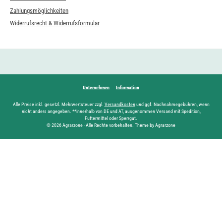
Zahlungsmöglichkeiten
Widerrufsrecht & Widerrufsformular
Unternehmen
Information
Alle Preise inkl. gesetzl. Mehrwertsteuer zzgl.
Versandkosten
und ggf. Nachnahmegebühren, wenn
nicht anders angegeben. **innerhalb von DE und AT, ausgenommen Versand mit Spedition,
Futtermittel oder Sperrgut.
© 2026 Agrarzone - Alle Rechte vorbehalten. Theme by Agrarzone