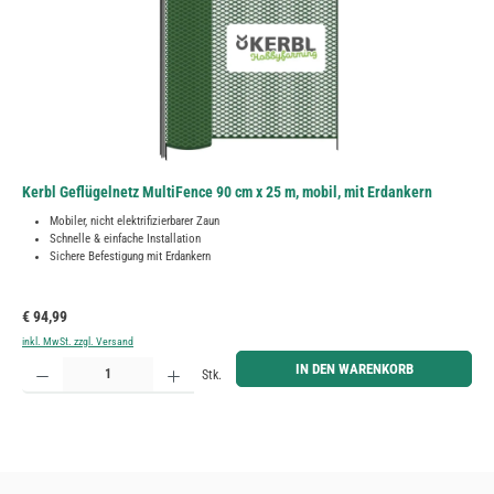
Kerbl Geflügelnetz MultiFence 90 cm x 25 m, mobil, mit Erdankern
Mobiler, nicht elektrifizierbarer Zaun
Schnelle & einfache Installation
Sichere Befestigung mit Erdankern
Regulärer Preis:
€ 94,99
inkl. MwSt. zzgl. Versand
Produkt Anzahl: Gib den gewünschten Wert ein oder benutze die Schaltflächen um die Anzahl zu erh
IN DEN WARENKORB
Stk.