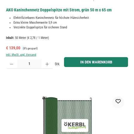
AKO Kaninchennetz Doppelspitze mit Strom, grün 50 m x 65 cm
Elektrifizierbares Kaninchennetz für höchste Hütesicherheit
Extra kleine Maschenweite 5,9 cm
Verzinkte Doppelspitze für sicheren Stand
Inhalt:
50 Meter
(€ 2,78 / 1 Meter)
Verkaufspreis:
Regulärer Preis:
€ 139,00
(8% gespart)
inkl. MwSt. zzgl. Versand
Produkt Anzahl: Gib den gewünschten Wert ein oder benutze die Schaltflächen um die Anzahl zu erh
IN DEN WARENKORB
Stk.