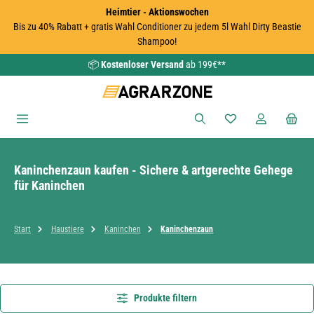
Heimtier - Aktionswochen
Zum Hauptinhalt springen
Bis zu 40% Rabatt + gratis Wahl Conditioner zu jedem 5l Wahl Dirty Beastie
Shampoo!
📦
Kostenloser Versand
ab 199€**
Du hast 0 Produkte
Kaninchenzaun kaufen - Sichere & artgerechte Gehege
für Kaninchen
Start
Haustiere
Kaninchen
Kaninchenzaun
Produkte filtern