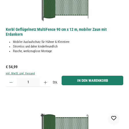
Kerbl Geflügelnetz MultiFence 90 cm x 12 m, mobiler Zaun mit
Erdankern
Mobiler Auslaufschutz für Hühner & Kleintiere
Stromlos und daher kinderfreundlich
Rasche, werkzeuglose Montage
Regulärer Preis:
€ 54,99
inkl. MwSt. zzgl. Versand
Produkt Anzahl: Gib den gewünschten Wert ein oder benutze die Schaltflächen um die Anzahl zu erh
IN DEN WARENKORB
Stk.