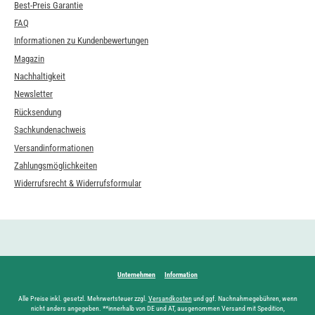
Best-Preis Garantie
FAQ
Informationen zu Kundenbewertungen
Magazin
Nachhaltigkeit
Newsletter
Rücksendung
Sachkundenachweis
Versandinformationen
Zahlungsmöglichkeiten
Widerrufsrecht & Widerrufsformular
Unternehmen
Information
Alle Preise inkl. gesetzl. Mehrwertsteuer zzgl.
Versandkosten
und ggf. Nachnahmegebühren, wenn
nicht anders angegeben. **innerhalb von DE und AT, ausgenommen Versand mit Spedition,