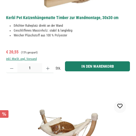
Kerbl Pet Katzenhängematte Timber zur Wandmontage, 30x30 cm
Erhöhter Ruheplatz direkt an der Wand
Geschliffenes Massivholz: stabil & langlebig
Weicher Plüschstoff aus 100 % Polyester
Verkaufspreis:
Regulärer Preis:
€ 20,55
(15% gespart)
inkl. MwSt. zzgl. Versand
Produkt Anzahl: Gib den gewünschten Wert ein oder benutze die Schaltflächen um die Anzahl zu erh
IN DEN WARENKORB
Stk.
%