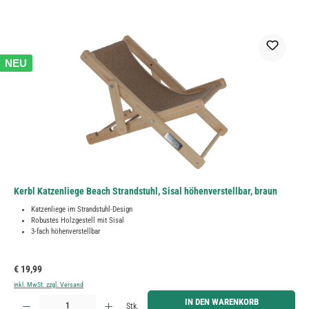
NEU
Kerbl Katzenliege Beach Strandstuhl, Sisal höhenverstellbar, braun
Katzenliege im Strandstuhl-Design
Robustes Holzgestell mit Sisal
3-fach höhenverstellbar
Regulärer Preis:
€ 19,99
inkl. MwSt. zzgl. Versand
Produkt Anzahl: Gib den gewünschten Wert ein oder benutze die Schaltflächen um die Anzahl zu erh
IN DEN WARENKORB
Stk.