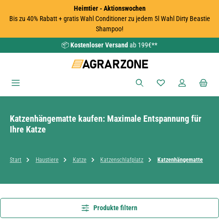
Heimtier - Aktionswochen
Zum Hauptinhalt springen
Bis zu 40% Rabatt + gratis Wahl Conditioner zu jedem 5l Wahl Dirty Beastie
Shampoo!
📦
Kostenloser Versand
ab 199€**
Du hast 0 Produkte
Katzenhängematte kaufen: Maximale Entspannung für
Ihre Katze
Start
Haustiere
Katze
Katzenschlafplatz
Katzenhängematte
Produkte filtern