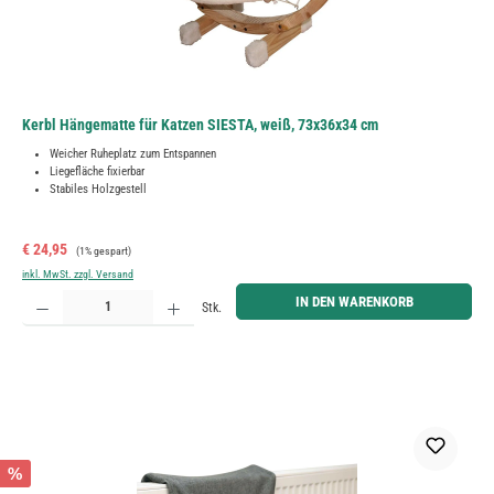
Kerbl Hängematte für Katzen SIESTA, weiß, 73x36x34 cm
Weicher Ruheplatz zum Entspannen
Liegefläche fixierbar
Stabiles Holzgestell
Verkaufspreis:
Regulärer Preis:
€ 24,95
(1% gespart)
inkl. MwSt. zzgl. Versand
Produkt Anzahl: Gib den gewünschten Wert ein oder benutze die Schaltflächen um die Anzahl zu erh
IN DEN WARENKORB
Stk.
%