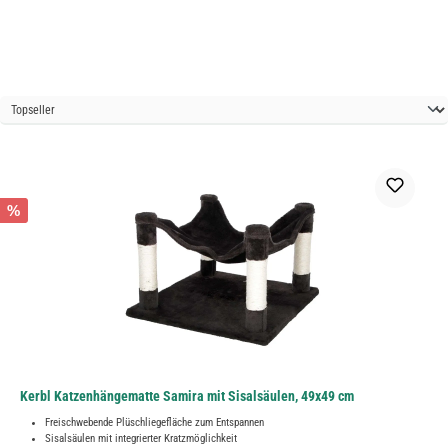
%
Kerbl Katzenhängematte Samira mit Sisalsäulen, 49x49 cm
Freischwebende Plüschliegefläche zum Entspannen
Sisalsäulen mit integrierter Kratzmöglichkeit