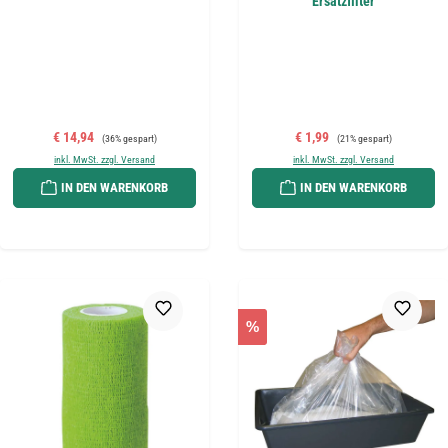
Ersatzfilter
Verkaufspreis:
Regulärer Preis:
Verkaufspreis:
Regulärer Preis:
€ 14,94
€ 1,99
(36% gespart)
(21% gespart)
inkl. MwSt. zzgl. Versand
inkl. MwSt. zzgl. Versand
IN DEN WARENKORB
IN DEN WARENKORB
%