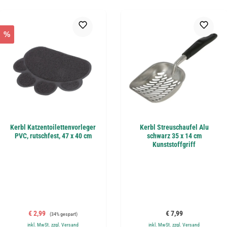
%
Kerbl Katzentoilettenvorleger
Kerbl Streuschaufel Alu
PVC, rutschfest, 47 x 40 cm
schwarz 35 x 14 cm
Kunststoffgriff
Verkaufspreis:
Regulärer Preis:
Regulärer Preis:
€ 2,99
€ 7,99
(34% gespart)
inkl. MwSt. zzgl. Versand
inkl. MwSt. zzgl. Versand