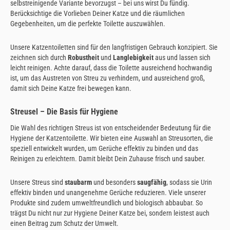
selbstreinigende Variante bevorzugst – bei uns wirst Du fündig.
Berücksichtige die Vorlieben Deiner Katze und die räumlichen
Gegebenheiten, um die perfekte Toilette auszuwählen.
Unsere Katzentoiletten sind für den langfristigen Gebrauch konzipiert. Sie
zeichnen sich durch
Robustheit
und
Langlebigkeit
aus und lassen sich
leicht reinigen. Achte darauf, dass die Toilette ausreichend hochwandig
ist, um das Austreten von Streu zu verhindern, und ausreichend groß,
damit sich Deine Katze frei bewegen kann.
Streusel – Die Basis für Hygiene
Die Wahl des richtigen Streus ist von entscheidender Bedeutung für die
Hygiene der Katzentoilette. Wir bieten eine Auswahl an Streusorten, die
speziell entwickelt wurden, um Gerüche effektiv zu binden und das
Reinigen zu erleichtern. Damit bleibt Dein Zuhause frisch und sauber.
Unsere Streus sind
staubarm
und besonders
saugfähig
, sodass sie Urin
effektiv binden und unangenehme Gerüche reduzieren. Viele unserer
Produkte sind zudem umweltfreundlich und biologisch abbaubar. So
trägst Du nicht nur zur Hygiene Deiner Katze bei, sondern leistest auch
einen Beitrag zum Schutz der Umwelt.