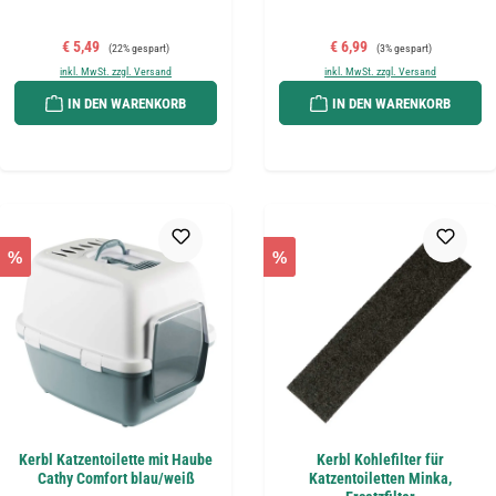
Verkaufspreis:
Regulärer Preis:
Verkaufspreis:
Regulärer Preis:
€ 5,49
€ 6,99
(22% gespart)
(3% gespart)
inkl. MwSt. zzgl. Versand
inkl. MwSt. zzgl. Versand
IN DEN WARENKORB
IN DEN WARENKORB
%
%
Kerbl Katzentoilette mit Haube
Kerbl Kohlefilter für
Cathy Comfort blau/weiß
Katzentoiletten Minka,