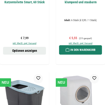
Katzentoilette Smart, 60 Stück
klumpend und staubarm
Inhalt:
6 Stück
(€ 0,93 / 1 Stück)
Regulärer Preis:
Verkaufspreis:
Regulärer Preis:
€ 7,99
€ 5,55
(21% gespart)
inkl. MwSt. zzgl. Versand
inkl. MwSt. zzgl. Versand
IN DEN WARENKORB
Optionen anzeigen
NEU
NEU