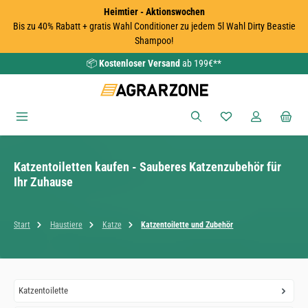
Heimtier - Aktionswochen
Zum Hauptinhalt springen
Bis zu 40% Rabatt + gratis Wahl Conditioner zu jedem 5l Wahl Dirty Beastie
Shampoo!
📦
Kostenloser Versand
ab 199€**
Du hast 0 Produkte
Katzentoiletten kaufen - Sauberes Katzenzubehör für
Ihr Zuhause
Start
Haustiere
Katze
Katzentoilette und Zubehör
Katzentoilette