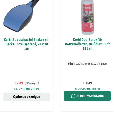
Kerbl Streuschaufel Shaker mit
Kerbl Deo-Spray für
Deckel, streusparend, 28 x 10
Katzentoiletten, Geißblatt-Duft
cm
125 ml
Inhalt:
0.125 Liter
(€ 67,92 / 1 Liter)
Verkaufspreis:
Regulärer Preis:
Regulärer Preis:
€ 2,49
€ 8,49
(14% gespart)
inkl. MwSt. zzgl. Versand
inkl. MwSt. zzgl. Versand
IN DEN WARENKORB
Optionen anzeigen