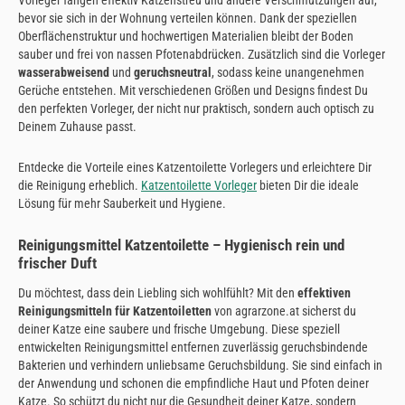
bevor sie sich in der Wohnung verteilen können. Dank der speziellen
Oberflächenstruktur und hochwertigen Materialien bleibt der Boden
sauber und frei von nassen Pfotenabdrücken. Zusätzlich sind die Vorleger
wasserabweisend
und
geruchsneutral
, sodass keine unangenehmen
Gerüche entstehen. Mit verschiedenen Größen und Designs findest Du
den perfekten Vorleger, der nicht nur praktisch, sondern auch optisch zu
Deinem Zuhause passt.
Entdecke die Vorteile eines Katzentoilette Vorlegers und erleichtere Dir
die Reinigung erheblich.
Katzentoilette Vorleger
bieten Dir die ideale
Lösung für mehr Sauberkeit und Hygiene.
Reinigungsmittel Katzentoilette – Hygienisch rein und
frischer Duft
Du möchtest, dass dein Liebling sich wohlfühlt? Mit den
effektiven
Reinigungsmitteln für Katzentoiletten
von agrarzone.at sicherst du
deiner Katze eine saubere und frische Umgebung. Diese speziell
entwickelten Reinigungsmittel entfernen zuverlässig geruchsbindende
Bakterien und verhindern unliebsame Geruchsbildung. Sie sind einfach in
der Anwendung und schonen die empfindliche Haut und Pfoten deiner
Katze. So schützt du nicht nur die Gesundheit deiner Katze, sondern