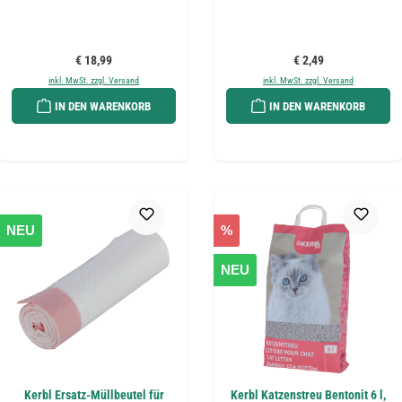
Regulärer Preis:
Regulärer Preis:
€ 18,99
€ 2,49
inkl. MwSt. zzgl. Versand
inkl. MwSt. zzgl. Versand
IN DEN WARENKORB
IN DEN WARENKORB
NEU
%
NEU
Kerbl Ersatz-Müllbeutel für
Kerbl Katzenstreu Bentonit 6 l,