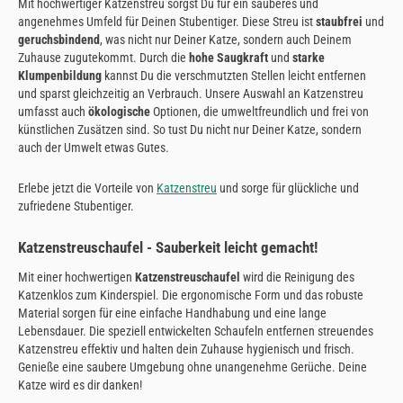
Mit hochwertiger Katzenstreu sorgst Du für ein sauberes und
angenehmes Umfeld für Deinen Stubentiger. Diese Streu ist
staubfrei
und
geruchsbindend
, was nicht nur Deiner Katze, sondern auch Deinem
Zuhause zugutekommt. Durch die
hohe Saugkraft
und
starke
Klumpenbildung
kannst Du die verschmutzten Stellen leicht entfernen
und sparst gleichzeitig an Verbrauch. Unsere Auswahl an Katzenstreu
umfasst auch
ökologische
Optionen, die umweltfreundlich und frei von
künstlichen Zusätzen sind. So tust Du nicht nur Deiner Katze, sondern
auch der Umwelt etwas Gutes.
Erlebe jetzt die Vorteile von
Katzenstreu
und sorge für glückliche und
zufriedene Stubentiger.
Katzenstreuschaufel - Sauberkeit leicht gemacht!
Mit einer hochwertigen
Katzenstreuschaufel
wird die Reinigung des
Katzenklos zum Kinderspiel. Die ergonomische Form und das robuste
Material sorgen für eine einfache Handhabung und eine lange
Lebensdauer. Die speziell entwickelten Schaufeln entfernen streuendes
Katzenstreu effektiv und halten dein Zuhause hygienisch und frisch.
Genieße eine saubere Umgebung ohne unangenehme Gerüche. Deine
Katze wird es dir danken!