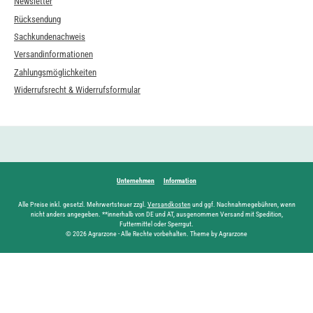
Newsletter
Rücksendung
Sachkundenachweis
Versandinformationen
Zahlungsmöglichkeiten
Widerrufsrecht & Widerrufsformular
Unternehmen
Information
Alle Preise inkl. gesetzl. Mehrwertsteuer zzgl.
Versandkosten
und ggf. Nachnahmegebühren, wenn
nicht anders angegeben. **innerhalb von DE und AT, ausgenommen Versand mit Spedition,
Futtermittel oder Sperrgut.
© 2026 Agrarzone - Alle Rechte vorbehalten. Theme by Agrarzone