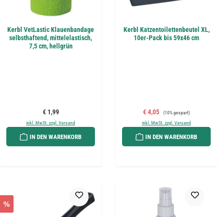
Kerbl VetLastic Klauenbandage
Kerbl Katzentoilettenbeutel XL,
selbsthaftend, mittelelastisch,
10er-Pack bis 59x46 cm
7,5 cm, hellgrün
Regulärer Preis:
Verkaufspreis:
Regulärer Preis:
€ 1,99
€ 4,05
(10% gespart)
inkl. MwSt. zzgl. Versand
inkl. MwSt. zzgl. Versand
IN DEN WARENKORB
IN DEN WARENKORB
%