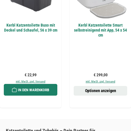
Kerbl Katzentoilette Buxo mit
Kerbl Katzentoilette Smart
Deckel und Schaufel, 56 x 39 cm
selbstreinigend mit App, 54 x 54
cm
Regulärer Preis:
Regulärer Preis:
€ 22,99
€ 299,00
inkl. MwSt. zzgl. Versand
inkl. MwSt. zzgl. Versand
IN DEN WARENKORB
Optionen anzeigen
Katzentoilette und Zubehör – Dein Partner für