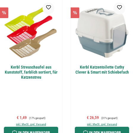
%
%
Kerbl Streuschaufel aus
Kerbl Katzentoilette Cathy
Kunststoff, farblich sortiert, für
Clever & Smart mit Schiebefach
Katzenstreu
Verkaufspreis:
Regulärer Preis:
Verkaufspreis:
Regulärer Preis:
€ 1,49
€ 26,59
(17% gespart)
(31% gespart)
inkl. MwSt. zzgl. Versand
inkl. MwSt. zzgl. Versand
IN DEN WARENKORB
IN DEN WARENKORB