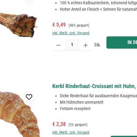
100 % echtes Kalbsunterbein, schonend luftg
Hoher Anteil an Fleisch + Sehnen für naturn
Verkaufspreis:
Regulärer Preis:
€ 5,49
(46% gespart)
inkl. MwSt. zzgl. Versand
Produkt Anzahl: Gib den gewünschten Wert ein ode
IN 
Stk.
Kerbl Rinderhaut-Croissant mit Huhn,
Dicke Rinderhaut für ausdauernden Kaugenu
Mit Hühnchen ummantelt
Fettarm rezeptiert
Verkaufspreis:
Regulärer Preis:
€ 2,38
(5% gespart)
inkl. MwSt. zzgl. Versand