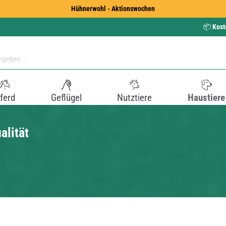
Hühnerwohl - Aktionswochen
📦
Kost
ferd
Geflügel
Nutztiere
Haustiere
alität