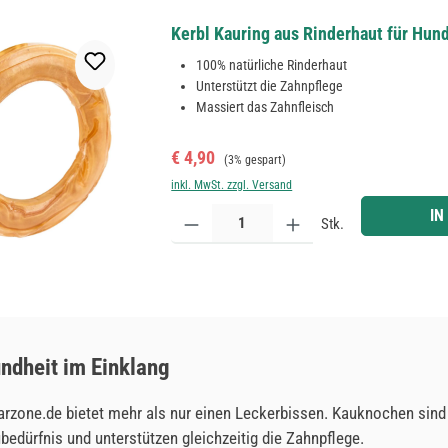
Kerbl Kauring aus Rinderhaut für Hun
100% natürliche Rinderhaut
Unterstützt die Zahnpflege
Massiert das Zahnfleisch
Verkaufspreis:
Regulärer Preis:
€ 4,90
(3% gespart)
inkl. MwSt. zzgl. Versand
Produkt Anzahl: Gib den gewünschten Wert ein ode
IN
Stk.
ndheit im Einklang
rzone.de bietet mehr als nur einen Leckerbissen. Kauknochen sind 
edürfnis und unterstützen gleichzeitig die Zahnpflege.