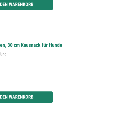
r benutze die Schaltflächen um die Anzahl zu erhöhen oder zu reduzieren.
 DEN WARENKORB
en, 30 cm Kausnack für Hunde
lung
r benutze die Schaltflächen um die Anzahl zu erhöhen oder zu reduzieren.
 DEN WARENKORB