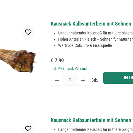
Kausnack Kalbsunterbein mit Sehnen 
Langanhaltender Kauspaß für mittlere bis g
Hoher Anteil an Fleisch + Sehnen für naturn
Wertvolle Calcium- & Eisenquelle
Regulärer Preis:
€ 7,99
inkl. MwSt. zzgl. Versand
Produkt Anzahl: Gib den gewünschten Wert ein ode
IN 
Stk.
Kausnack Kalbsunterbein mit Sehnen 
Langanhaltender Kauspaß für mittlere bis g