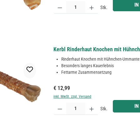
Produkt Anzahl: Gib den gewünschten Wert ein ode
IN
Stk.
Kerbl Rinderhaut Knochen mit Hühnch
Rinderhaut Knochen mit Hühnchen-Ummante
Besonders langes Kauerlebnis
Fettarme Zusammensetzung
Regulärer Preis:
€ 12,99
inkl. MwSt. zzgl. Versand
Produkt Anzahl: Gib den gewünschten Wert ein ode
IN
Stk.