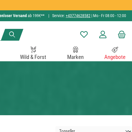
enloser Versand
ab 199€**
|
Service:
+43774628582
| Mo - Fr 08:00 - 12:00
Du hast 0 Produkte auf de
Wild & Forst
Marken
Angebote