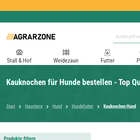
 Hauptinhalt springen
Zur Suche springen
Zur Hauptnavigation springen
Stall & Hof
Weidezaun
Futter
P
Kauknochen für Hunde bestellen - Top Qu
Start
Haustiere
Hund
Hundefutter
Kauknochen Hund
Produkte filtern