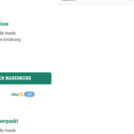
lose
roße Hunde
ahe Ernährung
r benutze die Schaltflächen um die Anzahl zu erhöhen oder zu reduzieren.
DEN WARENKORB
−6%
verpackt
roße Hunde