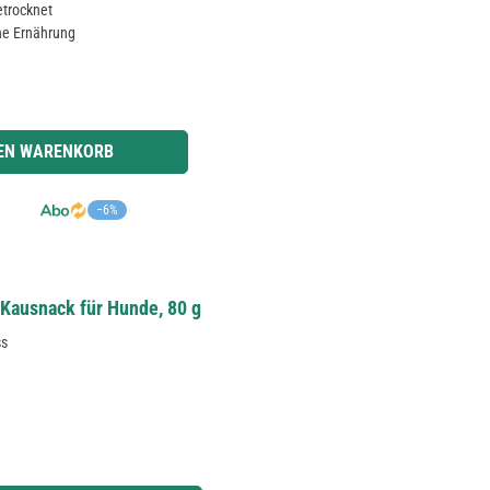
etrocknet
ahe Ernährung
r benutze die Schaltflächen um die Anzahl zu erhöhen oder zu reduzieren.
DEN WARENKORB
−6%
 Kausnack für Hunde, 80 g
ss