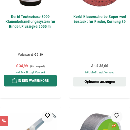
Kerbl Technobase 8000
Kerbl Klauenscheibe Super weit
Klauenbehandlungssystem für
bestückt für Rinder, Körnung 30
Rinder, Flüssigkeit 500 ml
Varianten ab
€ 0,39
Verkaufspreis:
Regulärer Preis:
Regulärer Preis:
€ 34,99
Ab
€ 38,00
(6% gespart)
inkl. MwSt. zzgl. Versand
inkl. MwSt. zzgl. Versand
IN DEN WARENKORB
Optionen anzeigen
%