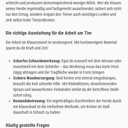
schlecht und produziert dementsprechend weniger Milch. Wer die Klauen
seiner Herde regelmäßig und fachgerecht ausschneidet, sichert sich nicht
nur den Ertrag, sondern erspart den Tieren auch unnötiges Leiden und
sich selbst hohe Tierarztkosten.
Die richtige Ausstattung für die Arbeit am Tier
Die Arbeit im Klauenstand ist anstrengend. Mit hochwertigem Material
sparst du dir Kraft und Zeit:
Scharfes Schneidewerkzeug:
Egal ob manuell mit dem Messer oder
maschinell mit dem Schleifer – das Werkzeug muss das harte Horn
zügig abtragen und die Tragfläche wieder in Form bringen.
Sichere Wundversorgung:
Sind Keime erst einmal eingedrungen,
braucht die Kuh schnelle Hilfe. Mit Klebeklötzen, desinfizierenden
Sprays und wasserfesten Verbänden stellst du die betroffene Stelle
sofort ruhig.
Bestandsbetreuung:
Ein regelmäßiges Durchtreiben der Herde durch
ein Klauenbad ist die einfachste Methode, um Keime im Stall
dauerhaft in Schach zu halten.
Häufig gestellte Fragen