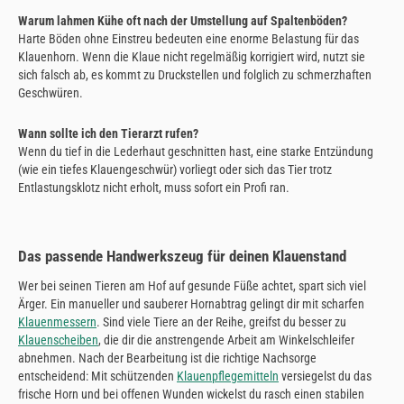
Warum lahmen Kühe oft nach der Umstellung auf Spaltenböden?
Harte Böden ohne Einstreu bedeuten eine enorme Belastung für das
Klauenhorn. Wenn die Klaue nicht regelmäßig korrigiert wird, nutzt sie
sich falsch ab, es kommt zu Druckstellen und folglich zu schmerzhaften
Geschwüren.
Wann sollte ich den Tierarzt rufen?
Wenn du tief in die Lederhaut geschnitten hast, eine starke Entzündung
(wie ein tiefes Klauengeschwür) vorliegt oder sich das Tier trotz
Entlastungsklotz nicht erholt, muss sofort ein Profi ran.
Das passende Handwerkszeug für deinen Klauenstand
Wer bei seinen Tieren am Hof auf gesunde Füße achtet, spart sich viel
Ärger. Ein manueller und sauberer Hornabtrag gelingt dir mit scharfen
Klauenmessern
. Sind viele Tiere an der Reihe, greifst du besser zu
Klauenscheiben
, die dir die anstrengende Arbeit am Winkelschleifer
abnehmen. Nach der Bearbeitung ist die richtige Nachsorge
entscheidend: Mit schützenden
Klauenpflegemitteln
versiegelst du das
frische Horn und bei offenen Wunden wickelst du rasch einen stabilen