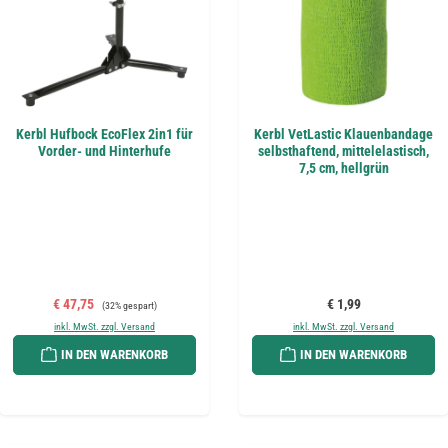
Kerbl Hufbock EcoFlex 2in1 für
Kerbl VetLastic Klauenbandage
Vorder- und Hinterhufe
selbsthaftend, mittelelastisch,
7,5 cm, hellgrün
Verkaufspreis:
Regulärer Preis:
Regulärer Preis:
€ 47,75
€ 1,99
(32% gespart)
inkl. MwSt. zzgl. Versand
inkl. MwSt. zzgl. Versand
IN DEN WARENKORB
IN DEN WARENKORB