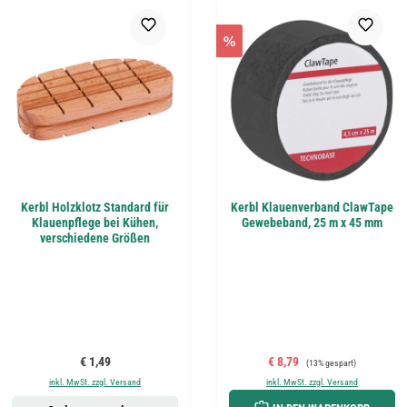
%
Kerbl Holzklotz Standard für
Kerbl Klauenverband ClawTape
Klauenpflege bei Kühen,
Gewebeband, 25 m x 45 mm
verschiedene Größen
Regulärer Preis:
Verkaufspreis:
Regulärer Preis:
€ 1,49
€ 8,79
(13% gespart)
inkl. MwSt. zzgl. Versand
inkl. MwSt. zzgl. Versand