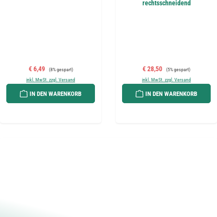
rechtsschneidend
Verkaufspreis:
Regulärer Preis:
Verkaufspreis:
Regulärer Preis:
€ 6,49
€ 28,50
(8% gespart)
(5% gespart)
inkl. MwSt. zzgl. Versand
inkl. MwSt. zzgl. Versand
IN DEN WARENKORB
IN DEN WARENKORB