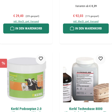
Varianten ab
€ 0,39
Verkaufspreis:
Regulärer Preis:
Verkaufspreis:
Regulärer Preis:
€ 29,40
€ 92,03
(20% gespart)
(11% gespart)
inkl. MwSt. zzgl. Versand
inkl. MwSt. zzgl. Versand
IN DEN WARENKORB
IN DEN WARENKORB
%
Kerbl Podoseptan 2.0
Kerbl Technobase 8000