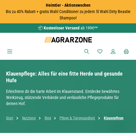
Heimtier - Aktionswochen
Zum Hauptinhalt springen
Bis zu 40% Rabatt + gratis Wahl Conditioner zu jedem 5l Wahl Dirty Beastie
Shampoo!
📦
Kostenloser Versand
ab 199€**
Du hast 0 Produkte
Klauenpflege: Alles für eine fitte Herde und gesunde
Hufe
Erleichtere dir die harte Arbeit im Klauenstand. Entdecke bewährtes
Werkzeug, stützende Verbände und verlässliche Pflegeprodukte für
deinen Hof.
Start
Nutztiere
Rind
Pflege & Tiergesundheit
Klauenpflege