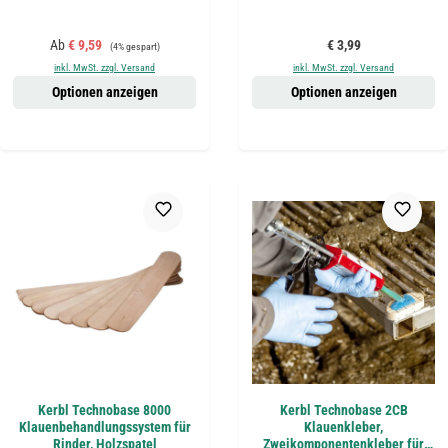
Verkaufspreis:
Regulärer Preis:
Regulärer Preis:
Ab
€ 9,59
€ 3,99
(4% gespart)
inkl. MwSt. zzgl. Versand
inkl. MwSt. zzgl. Versand
Optionen anzeigen
Optionen anzeigen
Kerbl Technobase 8000
Kerbl Technobase 2CB
Klauenbehandlungssystem für
Klauenkleber,
Rinder, Holzspatel
Zweikomponentenkleber für