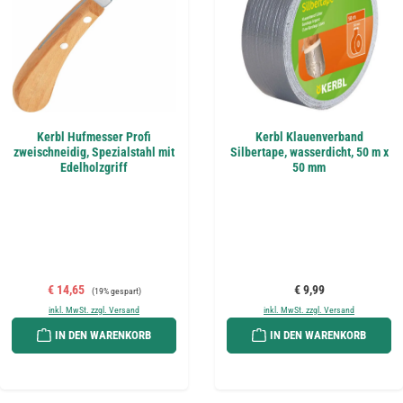
Kerbl Hufmesser Profi
Kerbl Klauenverband
zweischneidig, Spezialstahl mit
Silbertape, wasserdicht, 50 m x
Edelholzgriff
50 mm
Verkaufspreis:
Regulärer Preis:
Regulärer Preis:
€ 14,65
€ 9,99
(19% gespart)
inkl. MwSt. zzgl. Versand
inkl. MwSt. zzgl. Versand
IN DEN WARENKORB
IN DEN WARENKORB