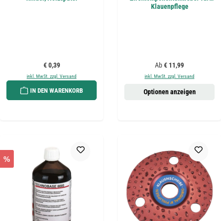
Klauenpflege
Regulärer Preis:
Regulärer Preis:
€ 0,39
Ab
€ 11,99
inkl. MwSt. zzgl. Versand
inkl. MwSt. zzgl. Versand
IN DEN WARENKORB
Optionen anzeigen
%