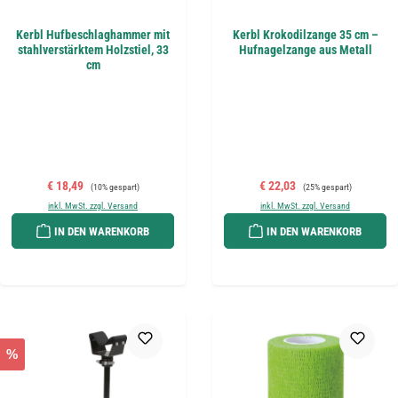
Kerbl Hufbeschlaghammer mit
Kerbl Krokodilzange 35 cm –
stahlverstärktem Holzstiel, 33
Hufnagelzange aus Metall
cm
Verkaufspreis:
Regulärer Preis:
Verkaufspreis:
Regulärer Preis:
€ 18,49
€ 22,03
(10% gespart)
(25% gespart)
inkl. MwSt. zzgl. Versand
inkl. MwSt. zzgl. Versand
IN DEN WARENKORB
IN DEN WARENKORB
%