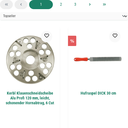
Seite
Seite
Seite
1
2
3
%
Kerbl Klauenschneidscheibe
Hufraspel DICK 30 cm
Alu Profi 120 mm, leicht,
schonender Hornabtrag, 6 Cut