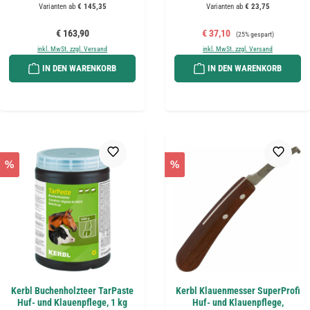
Varianten ab
€ 145,35
Varianten ab
€ 23,75
Regulärer Preis:
Verkaufspreis:
Regulärer Preis:
€ 163,90
€ 37,10
(25% gespart)
inkl. MwSt. zzgl. Versand
inkl. MwSt. zzgl. Versand
IN DEN WARENKORB
IN DEN WARENKORB
%
%
Kerbl Buchenholzteer TarPaste
Kerbl Klauenmesser SuperProfi
Huf- und Klauenpflege, 1 kg
Huf- und Klauenpflege,