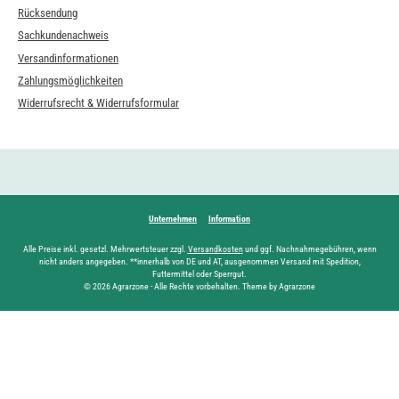
Rücksendung
Sachkundenachweis
Versandinformationen
Zahlungsmöglichkeiten
Widerrufsrecht & Widerrufsformular
Unternehmen
Information
Alle Preise inkl. gesetzl. Mehrwertsteuer zzgl.
Versandkosten
und ggf. Nachnahmegebühren, wenn
nicht anders angegeben. **innerhalb von DE und AT, ausgenommen Versand mit Spedition,
Futtermittel oder Sperrgut.
© 2026 Agrarzone - Alle Rechte vorbehalten. Theme by Agrarzone