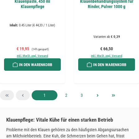
Klauenpaste, 450 ml
Klauenbehandlungssystem für
Klauenpflege
Rinder, Pulver 1000 g
Inhalt:
0.45 Liter
(€ 44,33 / 1 Liter)
Varianten ab
€ 0,39
Verkaufspreis:
Regulärer Preis:
Regulärer Preis:
€ 19,95
€ 66,50
(14% gespart)
inkl. MwSt. zzgl. Versand
inkl. MwSt. zzgl. Versand
IN DEN WARENKORB
IN DEN WARENKORB
Seite
Seite
Seite
1
2
3
Klauenpflege: Vitale Kühe für einen starken Betrieb
Probleme mit den Klauen gehören zu den häufigsten Abgangsursachen
am Milchviehbetrieb. Eine Kuh, die Schmerzen beim Gehen hat, frisst