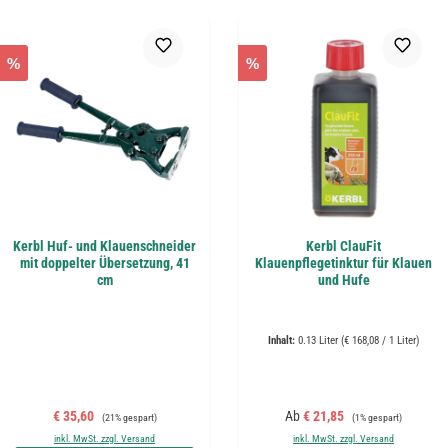
%
%
Kerbl Huf- und Klauenschneider
Kerbl ClauFit
mit doppelter Übersetzung, 41
Klauenpflegetinktur für Klauen
cm
und Hufe
Inhalt:
0.13 Liter
(€ 168,08 / 1 Liter)
Verkaufspreis:
Regulärer Preis:
Verkaufspreis:
Regulärer Preis:
€ 35,60
Ab
€ 21,85
(21% gespart)
(1% gespart)
inkl. MwSt. zzgl. Versand
inkl. MwSt. zzgl. Versand