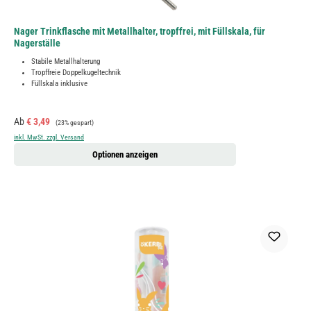
Nager Trinkflasche mit Metallhalter, tropffrei, mit Füllskala, für
Nagerställe
Stabile Metallhalterung
Tropffreie Doppelkugeltechnik
Füllskala inklusive
Verkaufspreis:
Regulärer Preis:
Ab
€ 3,49
(23% gespart)
inkl. MwSt. zzgl. Versand
Optionen anzeigen