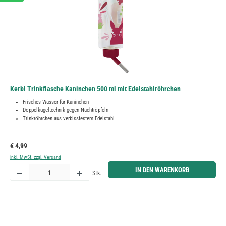
Kerbl Trinkflasche Kaninchen 500 ml mit Edelstahlröhrchen
Frisches Wasser für Kaninchen
Doppelkugeltechnik gegen Nachtröpfeln
Trinkröhrchen aus verbissfestem Edelstahl
Regulärer Preis:
€ 4,99
inkl. MwSt. zzgl. Versand
Produkt Anzahl: Gib den gewünschten Wert ein oder benutze die Schaltflächen um die Anzahl zu erh
IN DEN WARENKORB
Stk.