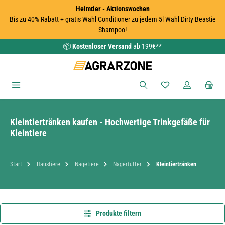
Heimtier - Aktionswochen
Zum Hauptinhalt springen
Bis zu 40% Rabatt + gratis Wahl Conditioner zu jedem 5l Wahl Dirty Beastie
Shampoo!
📦
Kostenloser Versand
ab 199€**
Du hast 0 Produkte
Kleintiertränken kaufen - Hochwertige Trinkgefäße für
Kleintiere
Start
Haustiere
Nagetiere
Nagerfutter
Kleintiertränken
Produkte filtern