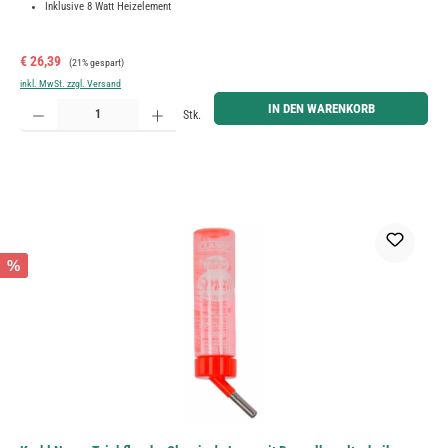
Inklusive 8 Watt Heizelement
Verkaufspreis:
Regulärer Preis:
€ 26,39
(21% gespart)
inkl. MwSt. zzgl. Versand
Produkt Anzahl: Gib den gewünschten Wert ein oder benutze die Schaltflächen um die Anzahl zu erh
IN DEN WARENKORB
Stk.
%