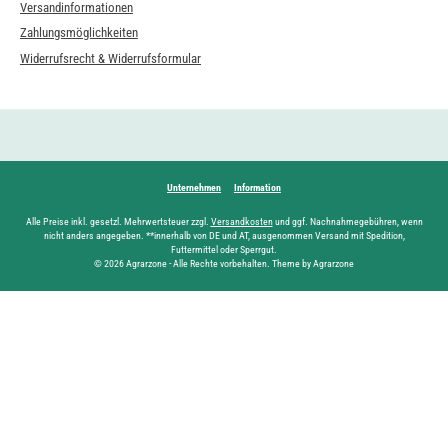
Versandinformationen
Zahlungsmöglichkeiten
Widerrufsrecht & Widerrufsformular
Unternehmen
Information
Alle Preise inkl. gesetzl. Mehrwertsteuer zzgl.
Versandkosten
und ggf. Nachnahmegebühren, wenn
nicht anders angegeben. **innerhalb von DE und AT, ausgenommen Versand mit Spedition,
Futtermittel oder Sperrgut.
© 2026 Agrarzone - Alle Rechte vorbehalten. Theme by Agrarzone