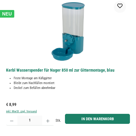
NEU
Kerbl Wasserspender für Nager 850 ml zur Gittermontage, blau
Feste Montage am Käfiggitter
Bleibt zum Nachfüllen montiert
Deckel zum Befüllen abnehmbar
Regulärer Preis:
€ 8,99
inkl. MwSt. zzgl. Versand
Produkt Anzahl: Gib den gewünschten Wert ein oder benutze die Schaltflächen um die Anzahl zu erh
IN DEN WARENKORB
Stk.