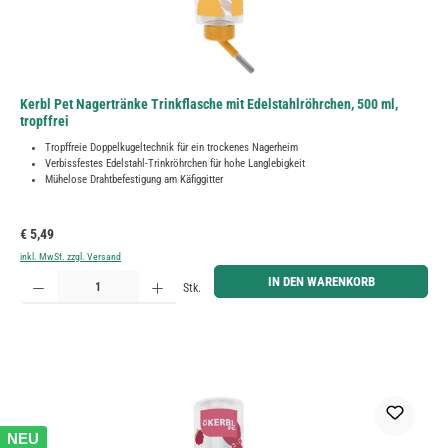
Kerbl Pet Nagertränke Trinkflasche mit Edelstahlröhrchen, 500 ml,
tropffrei
Tropffreie Doppelkugeltechnik für ein trockenes Nagerheim
Verbissfestes Edelstahl-Trinkröhrchen für hohe Langlebigkeit
Mühelose Drahtbefestigung am Käfiggitter
Regulärer Preis:
€ 5,49
inkl. MwSt. zzgl. Versand
Produkt Anzahl: Gib den gewünschten Wert ein oder benutze die Schaltflächen um die Anzahl zu erh
IN DEN WARENKORB
Stk.
NEU