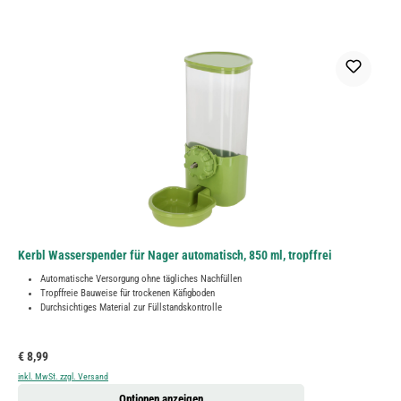
Kerbl Wasserspender für Nager automatisch, 850 ml, tropffrei
Automatische Versorgung ohne tägliches Nachfüllen
Tropffreie Bauweise für trockenen Käfigboden
Durchsichtiges Material zur Füllstandskontrolle
Regulärer Preis:
€ 8,99
inkl. MwSt. zzgl. Versand
Optionen anzeigen