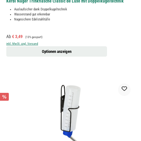
Kerbl Nager Trinkflasche Classic de Luxe mit Doppelkugeltechnik
Auslaufsicher dank Doppelkugeltechnik
Wasserstand gut erkennbar
Nagesichere Edelstahltülle
Verkaufspreis:
Regulärer Preis:
Ab
€ 3,49
(13% gespart)
inkl. MwSt. zzgl. Versand
Optionen anzeigen
%