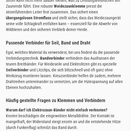
Strom kann nicht mehr sauber fließen, was zu Leistungseinbrüchen am
Zaunende führt. Eine robuste
Weidezaunklemme
presst die
stromführenden Leiter fest zusammen. Das sichert einen
übergangslosen Stromfluss
und stellt sicher, dass das Weidezaungerät
seine volle Schlagkraft entfalten kann – essenziell für die Abwehr von
Wildtieren und den sicheren Verbleib deiner Herde.
Passende Verbinder für Seil, Band und Draht
Egal, welches Material du verwendest, bei uns findest du die passende
Verbindungstechnik.
Bandverbinder
verhindern das Ausfransen der
teuren Breitbänder. Für Weideseile und Elektrolitzen gibt es spezielle
Seilverbinder
und Litzclips, die sich blitzschnell und oft ganz ohne
Werkzeug montieren lassen. Kreuzverbinder helfen dir zudem, mehrere
Drahtreihen untereinander zu vernetzen, um die Hütespannung auf allen
Ebenen hochzuhalten.
Häufig gestellte Fragen zu Klemmen und Verbindern
Warum darf ich Elektrozaun-Bänder nicht einfach verknoten?
Knoten beschädigen die eingewebten Metalldrähte. Der Kontakt ist
mangelhaft, der Widerstand steigt enorm an und die entstehende Hitze
(durch Funkenflug) schmilzt das Band durch.