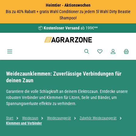
Heimtier - Aktionswochen
Zum Hauptinhalt springen
Bis zu 40% Rabatt + gratis Wahl Conditioner zu jedem 5l Wahl Dirty Beastie
Shampoo!
📦
Kostenloser Versand
ab 199€**
Du hast 0 Produkte
Weidezaunklemmen: Zuverlässige Verbindungen für
deinen Zaun
Garantiere die volle Schlagkraft an deinem Elektrozaun. Entdecke unsere
robusten Verbinder und Klemmen für Litzen, Seile und Bänder, um
Spannungsverluste effektiv zu verhindern.
Start
Weidezaun
Weidezaungerät
Zubehör Weidezaungerät
Klemmen und Verbinder