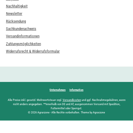
Nachhaltigkeit
Newsletter
Rücksendung
Sachkundenachweis
Versandinformationen
Zahlungsmöglichkeiten
Widerrufsrecht & Widerrufsformular
Unternehmen
Information
Alle Preise inkl. gesetzl. Mehrwertsteuer zzgl.
Versandkosten
und ggf. Nachnahmegebühren, wenn
nicht anders angegeben. **innerhalb von DE und AT, ausgenommen Versand mit Spedition,
Futtermittel oder Sperrgut.
© 2026 Agrarzone - Alle Rechte vorbehalten. Theme by Agrarzone