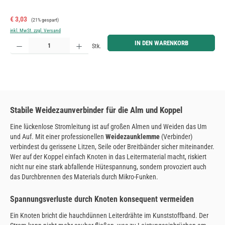
Verkaufspreis:
Regulärer Preis:
€ 3,03
(21% gespart)
inkl. MwSt. zzgl. Versand
Produkt Anzahl: Gib den gewünschten Wert ein oder benutze die Schaltflächen um die Anzahl zu erh
IN DEN WARENKORB
Stk.
Stabile Weidezaunverbinder für die Alm und Koppel
Eine lückenlose Stromleitung ist auf großen Almen und Weiden das Um
und Auf. Mit einer professionellen
Weidezaunklemme
(Verbinder)
verbindest du gerissene Litzen, Seile oder Breitbänder sicher miteinander.
Wer auf der Koppel einfach Knoten in das Leitermaterial macht, riskiert
nicht nur eine stark abfallende Hütespannung, sondern provoziert auch
das Durchbrennen des Materials durch Mikro-Funken.
Spannungsverluste durch Knoten konsequent vermeiden
Ein Knoten bricht die hauchdünnen Leiterdrähte im Kunststoffband. Der