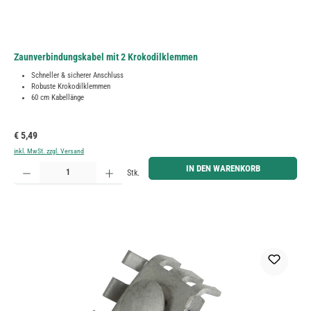
Zaunverbindungskabel mit 2 Krokodilklemmen
Schneller & sicherer Anschluss
Robuste Krokodilklemmen
60 cm Kabellänge
Regulärer Preis:
€ 5,49
inkl. MwSt. zzgl. Versand
Produkt Anzahl: Gib den gewünschten Wert ein oder benutze die Schaltflächen um die Anzahl zu erh
IN DEN WARENKORB
Stk.