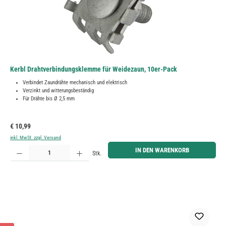
Kerbl Drahtverbindungsklemme für Weidezaun, 10er-Pack
Verbindet Zaundrähte mechanisch und elektrisch
Verzinkt und witterungsbeständig
Für Drähte bis Ø 2,5 mm
Regulärer Preis:
€ 10,99
inkl. MwSt. zzgl. Versand
Produkt Anzahl: Gib den gewünschten Wert ein oder benutze die Schaltflächen um die Anzahl zu erh
IN DEN WARENKORB
Stk.