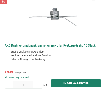
%
AKO Drahtverbindungsklemme verzinkt, für Festzaundraht, 10 Stück
Stabile, vertikale Drahtverbindung
Verbindet Untergrundkabel mit Zaundraht
Schnelle Montage ohne Werkzeug
Verkaufspreis:
Regulärer Preis:
€ 9,49
(6% gespart)
inkl. MwSt. zzgl. Versand
Produkt Anzahl: Gib den gewünschten Wert ein oder benutze die Schaltflächen um die Anzahl zu erh
IN DEN WARENKORB
Stk.