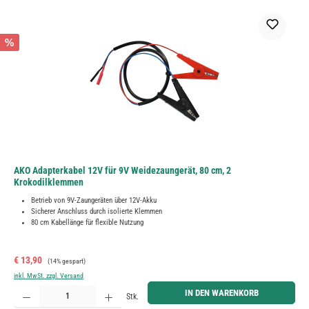
%
AKO Adapterkabel 12V für 9V Weidezaungerät, 80 cm, 2
Krokodilklemmen
Betrieb von 9V-Zaungeräten über 12V-Akku
Sicherer Anschluss durch isolierte Klemmen
80 cm Kabellänge für flexible Nutzung
Verkaufspreis:
Regulärer Preis:
€ 13,90
(14% gespart)
inkl. MwSt. zzgl. Versand
Produkt Anzahl: Gib den gewünschten Wert ein oder benutze die Schaltflächen um die Anzahl zu erh
IN DEN WARENKORB
Stk.