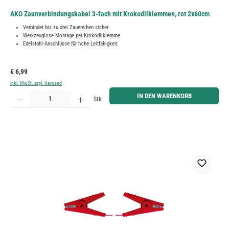
AKO Zaunverbindungskabel 3-fach mit Krokodilklemmen, rot 2x60cm
Verbindet bis zu drei Zaunreihen sicher
Werkzeuglose Montage per Krokodilklemme
Edelstahl-Anschlüsse für hohe Leitfähigkeit
Regulärer Preis:
€ 6,99
inkl. MwSt. zzgl. Versand
Produkt Anzahl: Gib den gewünschten Wert ein oder benutze die Schaltflächen um die Anzahl zu erh
IN DEN WARENKORB
Stk.