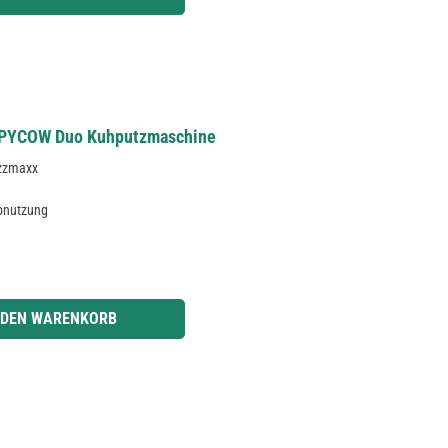
HAPPYCOW Duo Kuhputzmaschine
azzmaxx
Abnutzung
r benutze die Schaltflächen um die Anzahl zu erhöhen oder zu reduzieren.
 DEN WARENKORB