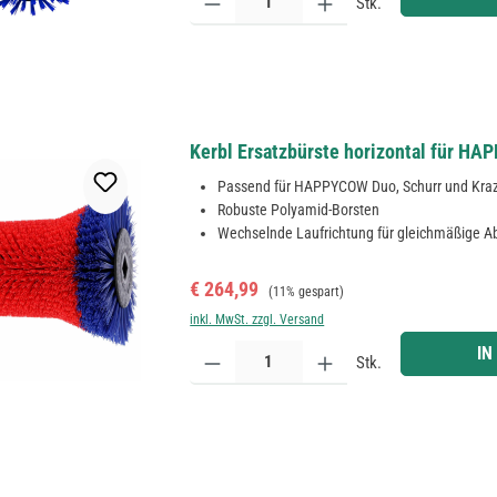
Stk.
Kerbl Ersatzbürste horizontal für 
Passend für HAPPYCOW Duo, Schurr und Kr
Robuste Polyamid-Borsten
Wechselnde Laufrichtung für gleichmäßige 
Verkaufspreis:
Regulärer Preis:
€ 264,99
(11% gespart)
inkl. MwSt. zzgl. Versand
Produkt Anzahl: Gib den gewünschten Wert ein ode
IN
Stk.