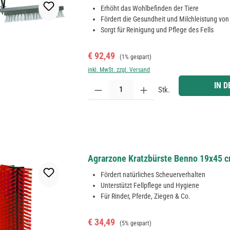
Erhöht das Wohlbefinden der Tiere
Fördert die Gesundheit und Milchleistung vo
Sorgt für Reinigung und Pflege des Fells
Verkaufspreis:
Regulärer Preis:
€ 92,49
(1% gespart)
inkl. MwSt. zzgl. Versand
Produkt Anzahl: Gib den gewünschten Wert ein ode
IN 
Stk.
Agrarzone Kratzbürste Benno 19x45 c
Fördert natürliches Scheuerverhalten
Unterstützt Fellpflege und Hygiene
Für Rinder, Pferde, Ziegen & Co.
Verkaufspreis:
Regulärer Preis:
€ 34,49
(5% gespart)