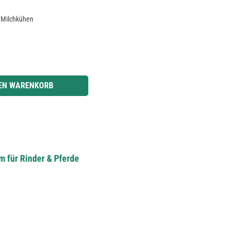
n Milchkühen
r benutze die Schaltflächen um die Anzahl zu erhöhen oder zu reduzieren.
DEN WARENKORB
m für Rinder & Pferde