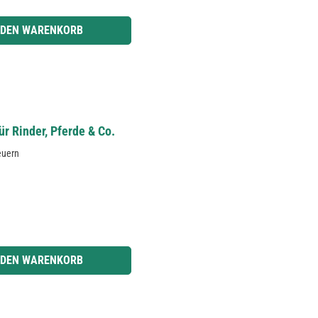
r benutze die Schaltflächen um die Anzahl zu erhöhen oder zu reduzieren.
 DEN WARENKORB
ür Rinder, Pferde & Co.
euern
r benutze die Schaltflächen um die Anzahl zu erhöhen oder zu reduzieren.
 DEN WARENKORB