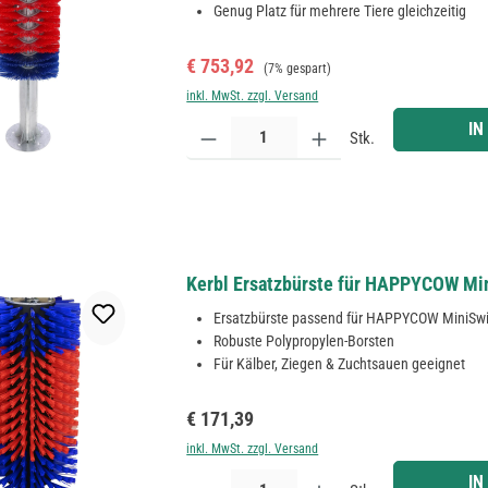
Genug Platz für mehrere Tiere gleichzeitig
Verkaufspreis:
Regulärer Preis:
€ 753,92
(7% gespart)
inkl. MwSt. zzgl. Versand
Produkt Anzahl: Gib den gewünschten Wert ein ode
IN
Stk.
Kerbl Ersatzbürste für HAPPYCOW Mi
Ersatzbürste passend für HAPPYCOW MiniSw
Robuste Polypropylen-Borsten
Für Kälber, Ziegen & Zuchtsauen geeignet
Regulärer Preis:
€ 171,39
inkl. MwSt. zzgl. Versand
Produkt Anzahl: Gib den gewünschten Wert ein ode
IN