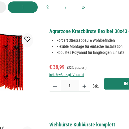
Seite
Seite
1
2
Agrarzone Kratzbürste flexibel 30x43
Fördert Stressabbau & Wohlbefinden
Flexible Montage für einfache Installation
Robustes Polyamid für langlebigen Einsatz
Verkaufspreis:
Regulärer Preis:
€ 38,99
(22% gespart)
inkl. MwSt. zzgl. Versand
Produkt Anzahl: Gib den gewünschten Wert ein ode
IN
Stk.
Viehbürste Kuhbürste komplett