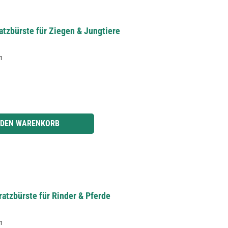
tzbürste für Ziegen & Jungtiere
n
r benutze die Schaltflächen um die Anzahl zu erhöhen oder zu reduzieren.
 DEN WARENKORB
atzbürste für Rinder & Pferde
n