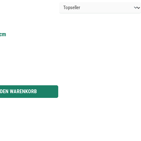
 cm
r benutze die Schaltflächen um die Anzahl zu erhöhen oder zu reduzieren.
 DEN WARENKORB