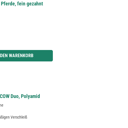
r Pferde, fein gezahnt
r benutze die Schaltflächen um die Anzahl zu erhöhen oder zu reduzieren.
 DEN WARENKORB
PYCOW Duo, Polyamid
ne
äßigen Verschleiß