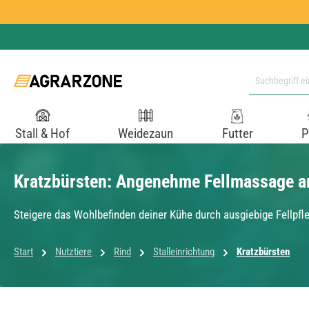
 Hauptinhalt springen
Zur Suche springen
Zur Hauptnavigation springen
Stall & Hof
Weidezaun
Futter
P
Kratzbürsten: Angenehme Fellmassage 
Steigere das Wohlbefinden deiner Kühe durch ausgiebige Fellpfleg
Start
Nutztiere
Rind
Stalleinrichtung
Kratzbürsten