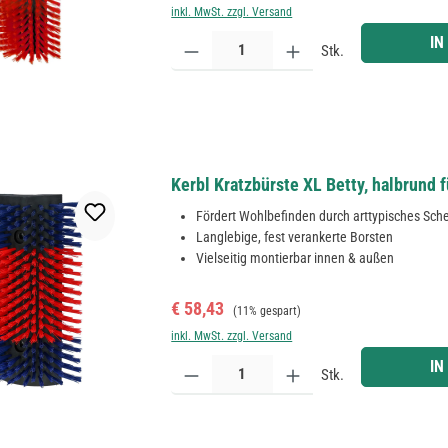
inkl. MwSt. zzgl. Versand
Produkt Anzahl: Gib den gewünschten Wert ein ode
IN
Stk.
Kerbl Kratzbürste XL Betty, halbrund f
Fördert Wohlbefinden durch arttypisches Sch
Langlebige, fest verankerte Borsten
Vielseitig montierbar innen & außen
Verkaufspreis:
Regulärer Preis:
€ 58,43
(11% gespart)
inkl. MwSt. zzgl. Versand
Produkt Anzahl: Gib den gewünschten Wert ein ode
IN
Stk.