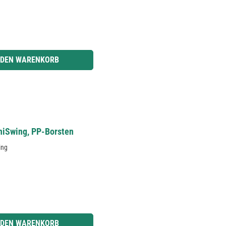
r benutze die Schaltflächen um die Anzahl zu erhöhen oder zu reduzieren.
 DEN WARENKORB
niSwing, PP-Borsten
ing
r benutze die Schaltflächen um die Anzahl zu erhöhen oder zu reduzieren.
 DEN WARENKORB