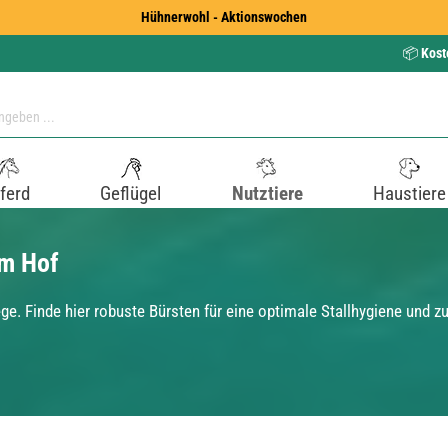
Hühnerwohl - Aktionswochen
📦
Kost
ferd
Geflügel
Nutztiere
Haustiere
am Hof
e. Finde hier robuste Bürsten für eine optimale Stallhygiene und zu