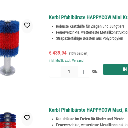
Kerbl Pfahlbürste HAPPYCOW Mini Kra
Robuste Kratzhilfe für Ziegen und Jungtiere
Feuerverzinkte, wetterfeste Metallkonstruktio
Strapazierfähige Borsten aus Polypropylen
Verkaufspreis:
Regulärer Preis:
€ 439,94
(13% gespart)
inkl. MwSt. zzgl. Versand
Produkt Anzahl: Gib den gewünschten Wert ein ode
IN
Stk.
Kerbl Pfahlbürste HAPPYCOW Maxi, Kr
Kratzbürste im Freien für Rinder und Pferde
Feuerverzinkte, wetterfeste Metallkonstruktio