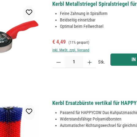
Kerbl Metallstriegel Spiralstriegel fü
Feine Zahnung in Spiralform
Beidseitig einsetzbar
Optimal beim Fellwechsel
Verkaufspreis:
Regulärer Preis:
€ 4,49
(11% gespart)
inkl. MwSt. zzgl. Versand
Produkt Anzahl: Gib den gewünschten Wert ein ode
IN
Stk.
Kerbl Ersatzbürste vertikal für HAP
Passend für HAPPYCOW Duo Kuhputzmaschi
Widerstandsfähige Polyamidborsten
Automatischer Richtungswechsel für gleichm