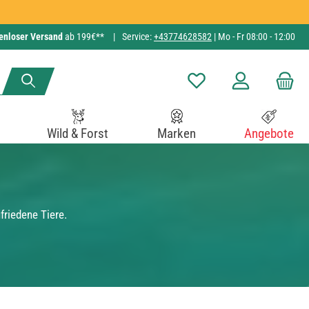
enloser Versand
ab 199€**
|
Service:
+43774628582
| Mo - Fr 08:00 - 12:00
Du hast 0 Produkte auf de
Wild & Forst
Marken
Angebote
friedene Tiere.