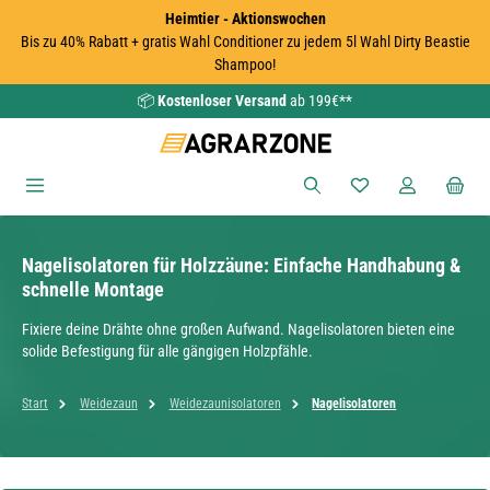
Heimtier - Aktionswochen
Zum Hauptinhalt springen
Bis zu 40% Rabatt + gratis Wahl Conditioner zu jedem 5l Wahl Dirty Beastie
Shampoo!
📦
Kostenloser Versand
ab 199€**
Du hast 0 Produkte
Nagelisolatoren für Holzzäune: Einfache Handhabung &
schnelle Montage
Fixiere deine Drähte ohne großen Aufwand. Nagelisolatoren bieten eine
solide Befestigung für alle gängigen Holzpfähle.
Start
Weidezaun
Weidezaunisolatoren
Nagelisolatoren