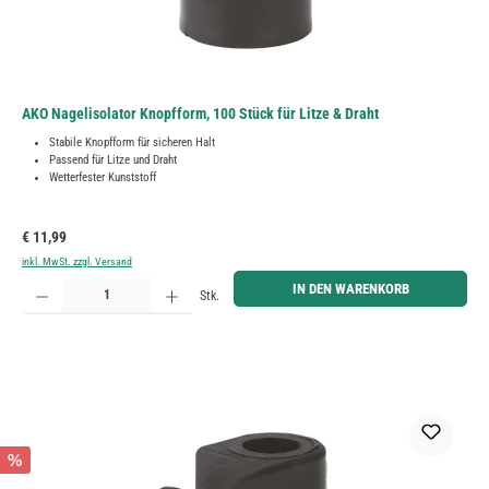
AKO Nagelisolator Knopfform, 100 Stück für Litze & Draht
Stabile Knopfform für sicheren Halt
Passend für Litze und Draht
Wetterfester Kunststoff
Regulärer Preis:
€ 11,99
inkl. MwSt. zzgl. Versand
Produkt Anzahl: Gib den gewünschten Wert ein oder benutze die Schaltflächen um die Anzahl zu erh
IN DEN WARENKORB
Stk.
%