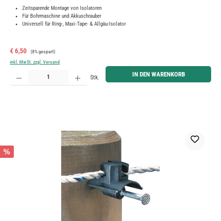
Zeitsparende Montage von Isolatoren
Für Bohrmaschine und Akkuschrauber
Universell für Ring-, Maxi-Tape- & Allgäu-Isolator
Verkaufspreis:
Regulärer Preis:
€ 6,50
(8% gespart)
inkl. MwSt. zzgl. Versand
Produkt Anzahl: Gib den gewünschten Wert ein oder benutze die Schaltflächen um die Anzahl zu erh
IN DEN WARENKORB
Stk.
%