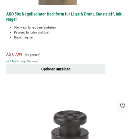
AKO 50x Nagelisolator Dachform für Litze & Draht, Kunststoff, inkl.
Nagel
50er-Pack für größere Vorhaben
Passend für Litze und Draht
Nagel liegt bei
Verkaufspreis:
Regulärer Preis:
Ab
€ 7,99
(6% gespart)
inkl. MwSt. zzgl. Versand
Optionen anzeigen