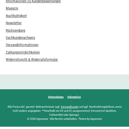
Informationen zu Kundenbewertungen
Magazin
Nachhaltigkeit
Newsletter
Rücksendung
Sachkundenachweis
Versandinformationen
Zahlungsmöglichkeiten
Widerrufsrecht & Widerrufsformular
Unternehmen
Information
Alle Preise inkl. gesetzl. Mehrwertsteuer zzgl.
Versandkosten
und ggf. Nachnahmegebühren, wenn
nicht anders angegeben. **innerhalb von DE und AT, ausgenommen Versand mit Spedition,
Futtermittel oder Sperrgut.
© 2026 Agrarzone - Alle Rechte vorbehalten. Theme by Agrarzone