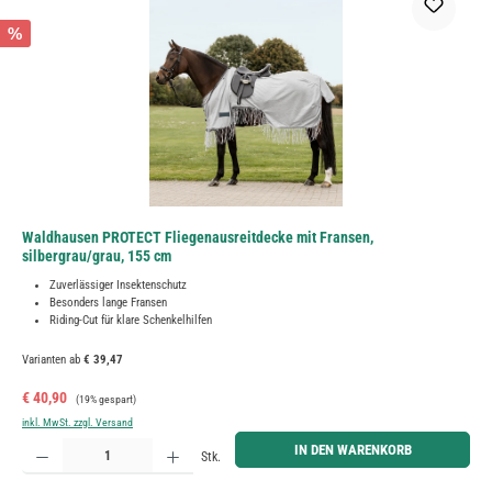
%
Waldhausen PROTECT Fliegenausreitdecke mit Fransen,
silbergrau/grau, 155 cm
Zuverlässiger Insektenschutz
Besonders lange Fransen
Riding-Cut für klare Schenkelhilfen
Varianten ab
€ 39,47
Verkaufspreis:
Regulärer Preis:
€ 40,90
(19% gespart)
inkl. MwSt. zzgl. Versand
Produkt Anzahl: Gib den gewünschten Wert ein oder benutze die Schaltflächen um die Anzahl zu erh
IN DEN WARENKORB
Stk.