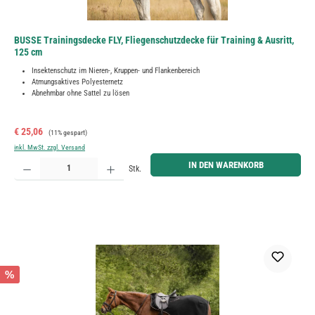
BUSSE Trainingsdecke FLY, Fliegenschutzdecke für Training & Ausritt,
125 cm
Insektenschutz im Nieren-, Kruppen- und Flankenbereich
Atmungsaktives Polyesternetz
Abnehmbar ohne Sattel zu lösen
Verkaufspreis:
Regulärer Preis:
€ 25,06
(11% gespart)
inkl. MwSt. zzgl. Versand
Produkt Anzahl: Gib den gewünschten Wert ein oder benutze die Schaltflächen um die Anzahl zu erh
IN DEN WARENKORB
Stk.
%