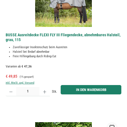
BUSSE Ausreitdecke FLEXI FLY III Fliegendecke, abnehmbares Halsteil,
grau, 115
Zuverlässiger Insektenschutz beim Ausreiten
Halsteil bei Bedarf abnehmbar
Freie Hilfengebung durch Riding-Cut
Varianten ab
€ 47,36
Verkaufspreis:
Regulärer Preis:
€ 49,85
(1% gespart)
inkl. MwSt. zzgl. Versand
Produkt Anzahl: Gib den gewünschten Wert ein oder benutze die Schaltflächen um die Anzahl zu erh
IN DEN WARENKORB
Stk.