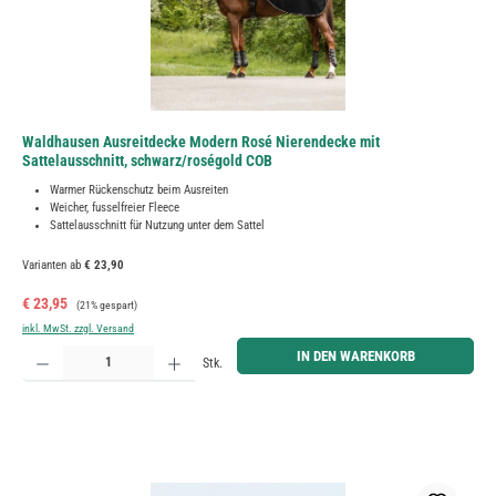
Waldhausen Ausreitdecke Modern Rosé Nierendecke mit
Sattelausschnitt, schwarz/roségold COB
Warmer Rückenschutz beim Ausreiten
Weicher, fusselfreier Fleece
Sattelausschnitt für Nutzung unter dem Sattel
Varianten ab
€ 23,90
Verkaufspreis:
Regulärer Preis:
€ 23,95
(21% gespart)
inkl. MwSt. zzgl. Versand
Produkt Anzahl: Gib den gewünschten Wert ein oder benutze die Schaltflächen um die Anzahl zu erh
IN DEN WARENKORB
Stk.