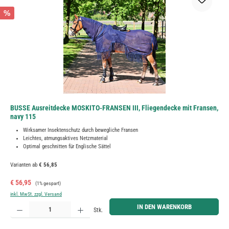
%
BUSSE Ausreitdecke MOSKITO-FRANSEN III, Fliegendecke mit Fransen,
navy 115
Wirksamer Insektenschutz durch bewegliche Fransen
Leichtes, atmungsaktives Netzmaterial
Optimal geschnitten für Englische Sättel
Varianten ab
€ 56,85
Verkaufspreis:
Regulärer Preis:
€ 56,95
(1% gespart)
inkl. MwSt. zzgl. Versand
Produkt Anzahl: Gib den gewünschten Wert ein oder benutze die Schaltflächen um die Anzahl zu erh
IN DEN WARENKORB
Stk.