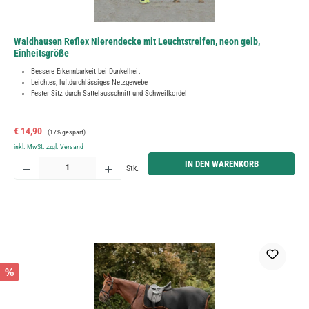
Waldhausen Reflex Nierendecke mit Leuchtstreifen, neon gelb,
Einheitsgröße
Bessere Erkennbarkeit bei Dunkelheit
Leichtes, luftdurchlässiges Netzgewebe
Fester Sitz durch Sattelausschnitt und Schweifkordel
Verkaufspreis:
Regulärer Preis:
€ 14,90
(17% gespart)
inkl. MwSt. zzgl. Versand
Produkt Anzahl: Gib den gewünschten Wert ein oder benutze die Schaltflächen um die Anzahl zu erh
IN DEN WARENKORB
Stk.
%