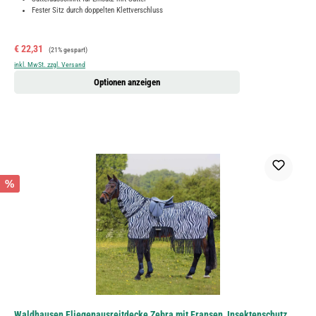
Fester Sitz durch doppelten Klettverschluss
Verkaufspreis:
Regulärer Preis:
€ 22,31
(21% gespart)
inkl. MwSt. zzgl. Versand
Optionen anzeigen
%
Waldhausen Fliegenausreitdecke Zebra mit Fransen, Insektenschutz,