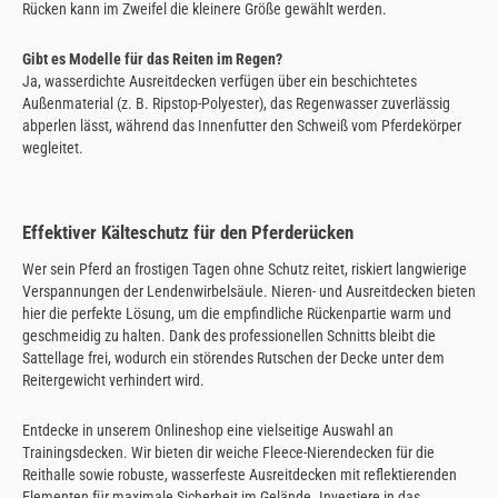
Rücken kann im Zweifel die kleinere Größe gewählt werden.
Gibt es Modelle für das Reiten im Regen?
Ja, wasserdichte Ausreitdecken verfügen über ein beschichtetes
Außenmaterial (z. B. Ripstop-Polyester), das Regenwasser zuverlässig
abperlen lässt, während das Innenfutter den Schweiß vom Pferdekörper
wegleitet.
Effektiver Kälteschutz für den Pferderücken
Wer sein Pferd an frostigen Tagen ohne Schutz reitet, riskiert langwierige
Verspannungen der Lendenwirbelsäule. Nieren- und Ausreitdecken bieten
hier die perfekte Lösung, um die empfindliche Rückenpartie warm und
geschmeidig zu halten. Dank des professionellen Schnitts bleibt die
Sattellage frei, wodurch ein störendes Rutschen der Decke unter dem
Reitergewicht verhindert wird.
Entdecke in unserem Onlineshop eine vielseitige Auswahl an
Trainingsdecken. Wir bieten dir weiche Fleece-Nierendecken für die
Reithalle sowie robuste, wasserfeste Ausreitdecken mit reflektierenden
Elementen für maximale Sicherheit im Gelände. Investiere in das