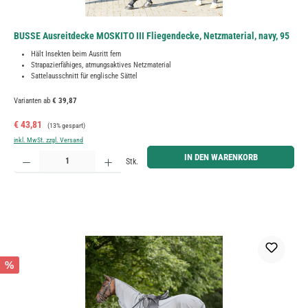
BUSSE Ausreitdecke MOSKITO III Fliegendecke, Netzmaterial, navy, 95
Hält Insekten beim Ausritt fern
Strapazierfähiges, atmungsaktives Netzmaterial
Sattelausschnitt für englische Sättel
Varianten ab
€ 39,87
Verkaufspreis:
Regulärer Preis:
€ 43,81
(13% gespart)
inkl. MwSt. zzgl. Versand
Produkt Anzahl: Gib den gewünschten Wert ein oder benutze die Schaltflächen um die Anzahl zu erh
IN DEN WARENKORB
Stk.
%