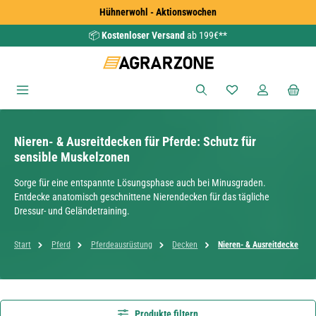
Hühnerwohl - Aktionswochen
Zum Hauptinhalt springen
📦
Kostenloser Versand
ab 199€**
Du hast 0 Produkte
Nieren- & Ausreitdecken für Pferde: Schutz für
sensible Muskelzonen
Sorge für eine entspannte Lösungsphase auch bei Minusgraden.
Entdecke anatomisch geschnittene Nierendecken für das tägliche
Dressur- und Geländetraining.
Start
Pferd
Pferdeausrüstung
Decken
Nieren- & Ausreitdecke
Produkte filtern