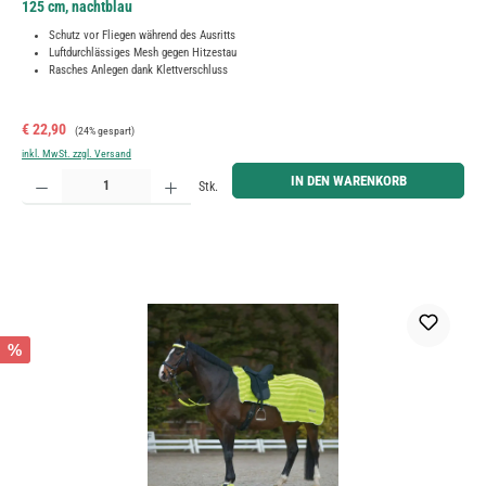
125 cm, nachtblau
Schutz vor Fliegen während des Ausritts
Luftdurchlässiges Mesh gegen Hitzestau
Rasches Anlegen dank Klettverschluss
Verkaufspreis:
Regulärer Preis:
€ 22,90
(24% gespart)
inkl. MwSt. zzgl. Versand
Produkt Anzahl: Gib den gewünschten Wert ein oder benutze die Schaltflächen um die Anzahl zu erh
IN DEN WARENKORB
Stk.
%