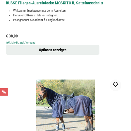
BUSSE Fliegen-Ausreitdecke MOSKITO II, Sattelausschnitt
Wirksamer Insektenschutz beim Ausreiten
Herunterrollbares Halsteil integriert
Passgenauer Ausschnitt für Englischsättel
Regulärer Preis:
€ 38,99
inkl. MwSt. zzgl. Versand
Optionen anzeigen
%