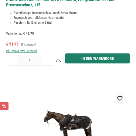
Bremsenschutz, 115
Zuverlässiger Insektenschutz durch Zebra-Muster
Engmaschiges, reißfestes Netzmaterial
Passform für Englische Sättel
Varianten ab
€ 46,75
Verkaufspreis:
Regulärer Preis:
€ 51,95
(1% gespart)
inkl. MwSt. zzgl. Versand
Produkt Anzahl: Gib den gewünschten Wert ein oder benutze die Schaltflächen um die Anzahl zu erh
IN DEN WARENKORB
Stk.
%