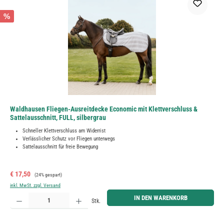
%
Waldhausen Fliegen-Ausreitdecke Economic mit Klettverschluss &
Sattelausschnitt, FULL, silbergrau
Schneller Klettverschluss am Widerrist
Verlässlicher Schutz vor Fliegen unterwegs
Sattelausschnitt für freie Bewegung
Verkaufspreis:
Regulärer Preis:
€ 17,50
(24% gespart)
inkl. MwSt. zzgl. Versand
Produkt Anzahl: Gib den gewünschten Wert ein oder benutze die Schaltflächen um die Anzahl zu erh
IN DEN WARENKORB
Stk.