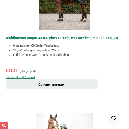
Waldhausen Regen Ausreitdecke Perth, wasserdicht, 50g Füllung, VB
Wasserdichte 600 Denier Verarbeitung
50g/m² Füllung für angenehme Wärme
Reflektierender Schriftzug für mehr Sicherheit
Verkaufspreis:
Regulärer Preis:
€ 38,60
(23% gespart)
inkl. MwSt. zzgl. Versand
Optionen anzeigen
%