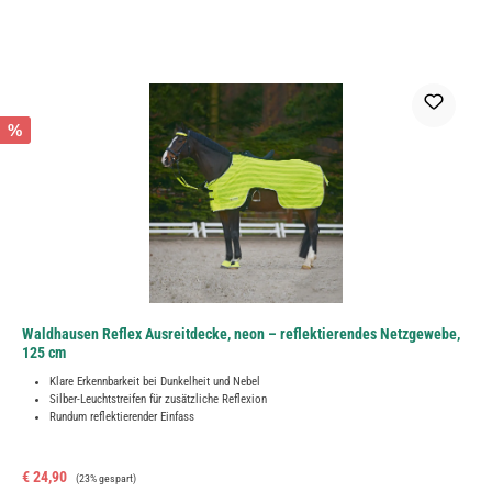
%
Waldhausen Reflex Ausreitdecke, neon – reflektierendes Netzgewebe,
125 cm
Klare Erkennbarkeit bei Dunkelheit und Nebel
Silber-Leuchtstreifen für zusätzliche Reflexion
Rundum reflektierender Einfass
Verkaufspreis:
Regulärer Preis:
€ 24,90
(23% gespart)