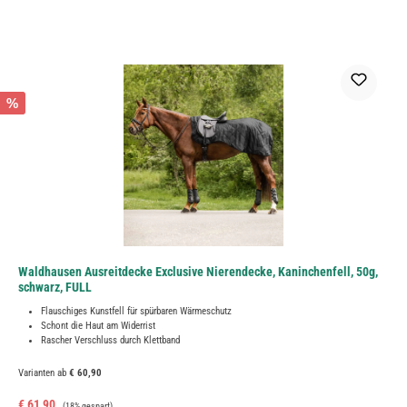
%
Waldhausen Ausreitdecke Exclusive Nierendecke, Kaninchenfell, 50g,
schwarz, FULL
Flauschiges Kunstfell für spürbaren Wärmeschutz
Schont die Haut am Widerrist
Rascher Verschluss durch Klettband
Varianten ab
€ 60,90
Verkaufspreis:
Regulärer Preis:
€ 61,90
(18% gespart)