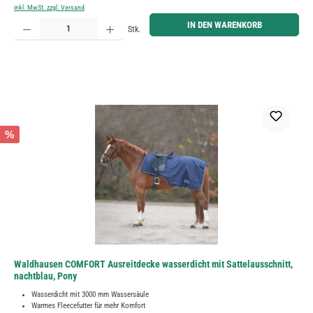
inkl. MwSt. zzgl. Versand
Produkt Anzahl: Gib den gewünschten Wert ein oder benutze die Schaltflächen um die Anzahl zu erh
IN DEN WARENKORB
Stk.
%
Waldhausen COMFORT Ausreitdecke wasserdicht mit Sattelausschnitt,
nachtblau, Pony
Wasserdicht mit 3000 mm Wassersäule
Warmes Fleecefutter für mehr Komfort