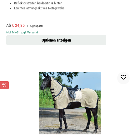
Reflektorstreifen beidseitig & hinten
Leichtes atmungsaktives Netzgewebe
Verkaufspreis:
Regulärer Preis:
Ab
€ 24,85
(1% gespart)
inkl. MwSt. zzgl. Versand
Optionen anzeigen
%