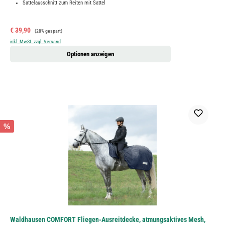
Sattelausschnitt zum Reiten mit Sattel
Verkaufspreis:
Regulärer Preis:
€ 39,90
(28% gespart)
inkl. MwSt. zzgl. Versand
Optionen anzeigen
%
Waldhausen COMFORT Fliegen-Ausreitdecke, atmungsaktives Mesh,