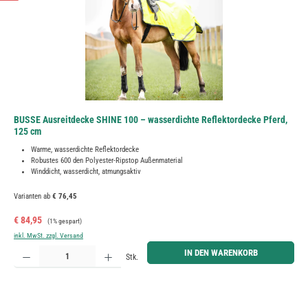
BUSSE Ausreitdecke SHINE 100 – wasserdichte Reflektordecke Pferd,
125 cm
Warme, wasserdichte Reflektordecke
Robustes 600 den Polyester-Ripstop Außenmaterial
Winddicht, wasserdicht, atmungsaktiv
Varianten ab
€ 76,45
Verkaufspreis:
Regulärer Preis:
€ 84,95
(1% gespart)
inkl. MwSt. zzgl. Versand
Produkt Anzahl: Gib den gewünschten Wert ein oder benutze die Schaltflächen um die Anzahl zu erh
IN DEN WARENKORB
Stk.