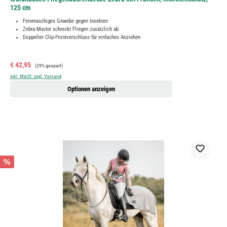
125 cm
Feinmaschiges Gewebe gegen Insekten
Zebra-Muster schreckt Fliegen zusätzlich ab
Doppelter Clip-Frontverschluss für einfaches Anziehen
Verkaufspreis:
Regulärer Preis:
€ 42,95
(29% gespart)
inkl. MwSt. zzgl. Versand
Optionen anzeigen
%