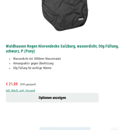
Waldhausen Regen Nierendecke Salzburg, wasserdicht, 50g Füllung,
schwarz, P (Pony)
Wasserdicht mit 3000mm Wassersäule
Atmungsaktiv gegen Überhitzung
50g Füllung für wohlige Wärme
Verkaufspreis:
Regulärer Preis:
€ 21,88
(34% gespart)
inkl. MwSt. zzgl. Versand
Optionen anzeigen