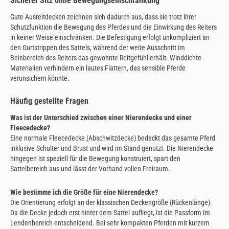
Sicherer Sitz ohne Bewegungseinschränkung
Gute Ausreitdecken zeichnen sich dadurch aus, dass sie trotz ihrer
Schutzfunktion die Bewegung des Pferdes und die Einwirkung des Reiters
in keiner Weise einschränken. Die Befestigung erfolgt unkompliziert an
den Gurtstrippen des Sattels, während der weite Ausschnitt im
Beinbereich des Reiters das gewohnte Reitgefühl erhält. Winddichte
Materialien verhindern ein lautes Flattern, das sensible Pferde
verunsichern könnte.
Häufig gestellte Fragen
Was ist der Unterschied zwischen einer Nierendecke und einer
Fleecedecke?
Eine normale Fleecedecke (Abschwitzdecke) bedeckt das gesamte Pferd
inklusive Schulter und Brust und wird im Stand genutzt. Die Nierendecke
hingegen ist speziell für die Bewegung konstruiert, spart den
Sattelbereich aus und lässt der Vorhand vollen Freiraum.
Wie bestimme ich die Größe für eine Nierendecke?
Die Orientierung erfolgt an der klassischen Deckengröße (Rückenlänge).
Da die Decke jedoch erst hinter dem Sattel aufliegt, ist die Passform im
Lendenbereich entscheidend. Bei sehr kompakten Pferden mit kurzem