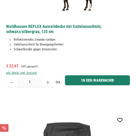
Waldhausen REFLEX Ausreitdecke mit Sattelausschnitt,
schwarz/silbergrau, 125 cm
Reflektierendes Gewebe rundum
Sattelausschnitt für Bewegungsfreiheit
Schweifkordel gegen Verrutschen
Verkaufspreis:
Regulärer Preis:
€ 22,67
(36% gespart)
inkl. MwSt. zzgl. Versand
Produkt Anzahl: Gib den gewünschten Wert ein oder benutze die Schaltflächen um die Anzahl zu erh
IN DEN WARENKORB
Stk.
%