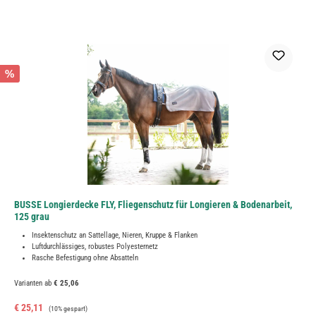
%
BUSSE Longierdecke FLY, Fliegenschutz für Longieren & Bodenarbeit,
125 grau
Insektenschutz an Sattellage, Nieren, Kruppe & Flanken
Luftdurchlässiges, robustes Polyesternetz
Rasche Befestigung ohne Absatteln
Varianten ab
€ 25,06
Verkaufspreis:
Regulärer Preis:
€ 25,11
(10% gespart)