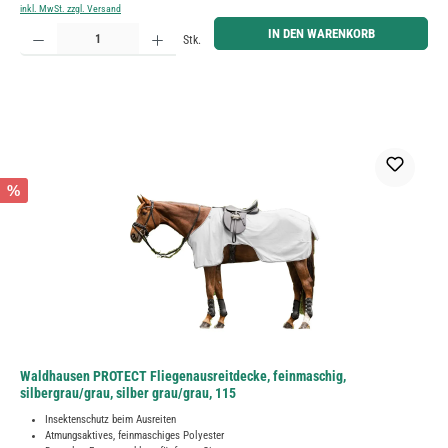
inkl. MwSt. zzgl. Versand
Produkt Anzahl: Gib den gewünschten Wert ein oder benutze die Schaltflächen um die Anzahl zu erh
IN DEN WARENKORB
Stk.
%
Waldhausen PROTECT Fliegenausreitdecke, feinmaschig,
silbergrau/grau, silber grau/grau, 115
Insektenschutz beim Ausreiten
Atmungsaktives, feinmaschiges Polyester