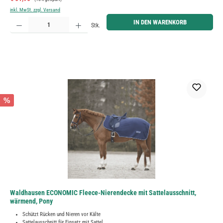
inkl. MwSt. zzgl. Versand
Produkt Anzahl: Gib den gewünschten Wert ein oder benutze die Schaltflächen um die Anzahl zu erh
IN DEN WARENKORB
Stk.
%
Waldhausen ECONOMIC Fleece-Nierendecke mit Sattelausschnitt,
wärmend, Pony
Schützt Rücken und Nieren vor Kälte
Sattelausschnitt für Einsatz mit Sattel