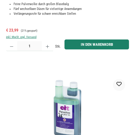
Feine Pulverwolke durch großen Blasebalg
Fünf wechselbare Düsen für vielseitige Anwendungen
Verlängerungsrohr für schwer erreichbare Stellen
Verkaufspreis:
Regulärer Preis:
€ 23,99
(21% gespart)
inkl. MwSt. zzgl. Versand
Produkt Anzahl: Gib den gewünschten Wert ein oder benutze die Schaltflächen um die Anzahl zu erh
IN DEN WARENKORB
Stk.