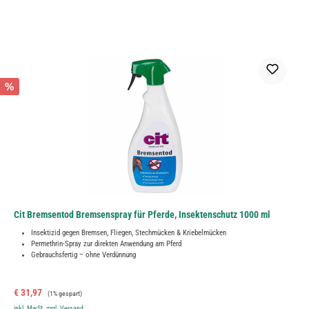
%
Cit Bremsentod Bremsenspray für Pferde, Insektenschutz 1000 ml
Insektizid gegen Bremsen, Fliegen, Stechmücken & Kriebelmücken
Permethrin-Spray zur direkten Anwendung am Pferd
Gebrauchsfertig – ohne Verdünnung
Verkaufspreis:
Regulärer Preis:
€ 31,97
(1% gespart)
inkl. MwSt. zzgl. Versand