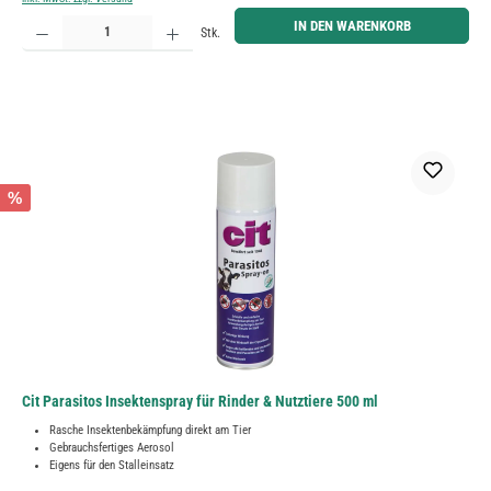
Produkt Anzahl: Gib den gewünschten Wert ein oder benutze die Schaltflächen um die Anzahl zu erh
IN DEN WARENKORB
Stk.
%
Cit Parasitos Insektenspray für Rinder & Nutztiere 500 ml
Rasche Insektenbekämpfung direkt am Tier
Gebrauchsfertiges Aerosol
Eigens für den Stalleinsatz