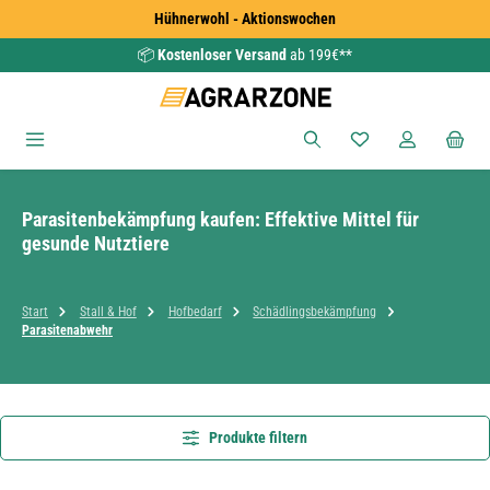
Hühnerwohl - Aktionswochen
Zum Hauptinhalt springen
📦
Kostenloser Versand
ab 199€**
Du hast 0 Produkte
Parasitenbekämpfung kaufen: Effektive Mittel für
gesunde Nutztiere
Start
Stall & Hof
Hofbedarf
Schädlingsbekämpfung
Parasitenabwehr
Produkte filtern