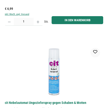
Regulärer Preis:
€ 6,99
inkl. MwSt. zzgl. Versand
Produkt Anzahl: Gib den gewünschten Wert ein oder benutze die Schaltflächen um die Anzahl zu erh
IN DEN WARENKORB
Stk.
cit Nebelautomat Ungezieferspray gegen Schaben & Motten