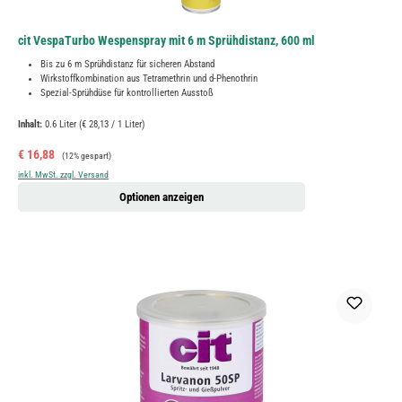
cit VespaTurbo Wespenspray mit 6 m Sprühdistanz, 600 ml
Bis zu 6 m Sprühdistanz für sicheren Abstand
Wirkstoffkombination aus Tetramethrin und d-Phenothrin
Spezial-Sprühdüse für kontrollierten Ausstoß
Inhalt:
0.6 Liter
(€ 28,13 / 1 Liter)
Verkaufspreis:
Regulärer Preis:
€ 16,88
(12% gespart)
inkl. MwSt. zzgl. Versand
Optionen anzeigen