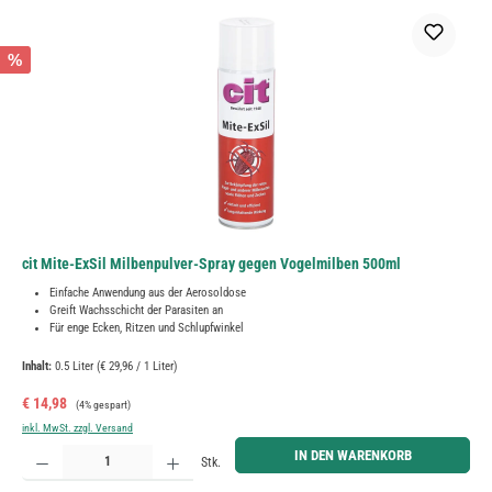
%
cit Mite-ExSil Milbenpulver-Spray gegen Vogelmilben 500ml
Einfache Anwendung aus der Aerosoldose
Greift Wachsschicht der Parasiten an
Für enge Ecken, Ritzen und Schlupfwinkel
Inhalt:
0.5 Liter
(€ 29,96 / 1 Liter)
Verkaufspreis:
Regulärer Preis:
€ 14,98
(4% gespart)
inkl. MwSt. zzgl. Versand
Produkt Anzahl: Gib den gewünschten Wert ein oder benutze die Schaltflächen um die Anzahl zu erh
IN DEN WARENKORB
Stk.