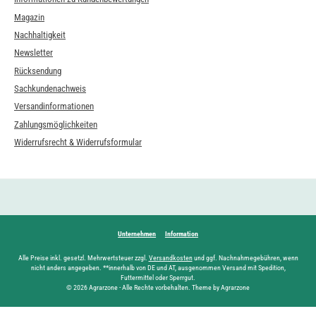
Magazin
Nachhaltigkeit
Newsletter
Rücksendung
Sachkundenachweis
Versandinformationen
Zahlungsmöglichkeiten
Widerrufsrecht & Widerrufsformular
Unternehmen
Information
Alle Preise inkl. gesetzl. Mehrwertsteuer zzgl.
Versandkosten
und ggf. Nachnahmegebühren, wenn
nicht anders angegeben. **innerhalb von DE und AT, ausgenommen Versand mit Spedition,
Futtermittel oder Sperrgut.
© 2026 Agrarzone - Alle Rechte vorbehalten. Theme by Agrarzone