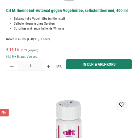
Cit Milbennebel-Automat gegen Vogelmilbe, selbstentleerend, 400 ml
Bekämpft die Vogelmilbe im Kleinstall
Selbstentleerung ohne Sprühen
Sofortige und langanhaltende Wirkung
Inhalt:
0.4 Liter
(€ 40,35 / 1 Liter)
Verkaufspreis:
Regulärer Preis:
€ 16,14
(16% gespart)
inkl. MwSt. zzgl. Versand
Produkt Anzahl: Gib den gewünschten Wert ein oder benutze die Schaltflächen um die Anzahl zu erh
IN DEN WARENKORB
Stk.
%