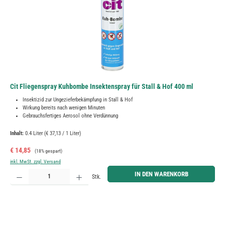
Cit Fliegenspray Kuhbombe Insektenspray für Stall & Hof 400 ml
Insektizid zur Ungezieferbekämpfung in Stall & Hof
Wirkung bereits nach wenigen Minuten
Gebrauchsfertiges Aerosol ohne Verdünnung
Inhalt:
0.4 Liter
(€ 37,13 / 1 Liter)
Verkaufspreis:
Regulärer Preis:
€ 14,85
(18% gespart)
inkl. MwSt. zzgl. Versand
Produkt Anzahl: Gib den gewünschten Wert ein oder benutze die Schaltflächen um die Anzahl zu erh
IN DEN WARENKORB
Stk.