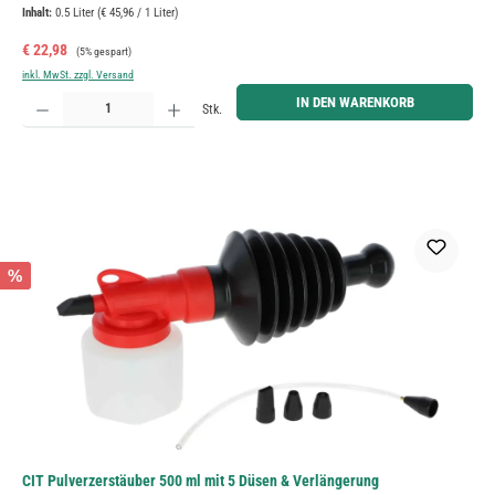
Inhalt:
0.5 Liter
(€ 45,96 / 1 Liter)
Verkaufspreis:
Regulärer Preis:
€ 22,98
(5% gespart)
inkl. MwSt. zzgl. Versand
Produkt Anzahl: Gib den gewünschten Wert ein oder benutze die Schaltflächen um die Anzahl zu erh
IN DEN WARENKORB
Stk.
%
CIT Pulverzerstäuber 500 ml mit 5 Düsen & Verlängerung