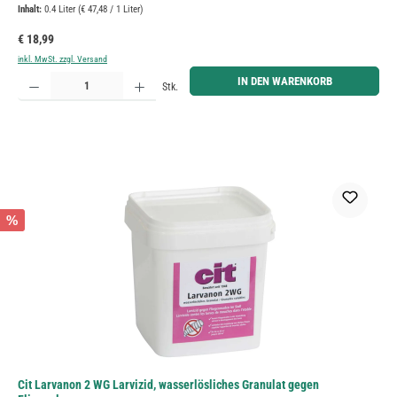
Inhalt:
0.4 Liter
(€ 47,48 / 1 Liter)
Regulärer Preis:
€ 18,99
inkl. MwSt. zzgl. Versand
Produkt Anzahl: Gib den gewünschten Wert ein oder benutze die Schaltflächen um die Anzahl zu erh
IN DEN WARENKORB
Stk.
%
Cit Larvanon 2 WG Larvizid, wasserlösliches Granulat gegen