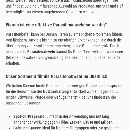
Beschwerden verursachen, sondern auch Krankheiten übertragen. Bei
uns findest Du eine umfassende Auswahl an Produkten, um Stall und Hof
bestmöglich vor diesen ungebetenen Gästen zu schützen.
Warum ist eine effektive Parasitenabwehr so wichtig?
Parasitenbefall kann bei Deinen Tieren zu erheblichen Problemen führen.
Von lästigem Juckreiz bis hin zu ernsthaften Erkrankungen, die durch die
Übertragung von Krankheiten entstehen, ist die Bandbreite groß. Durch
eine gezielte
Parasitenabwehr
kannst Du Deine Tiere wirksam vor diesen
Gefahren bewahren und gleichzeitig ihre Gesundheit und Lebensqualität
erhalten.
Unser Sortiment für die Parasitenabwehr im Überblick
Wir bieten Dir eine breite Palette an hochwertigen Produkten, die speziell
für die Bedürfnisse der
Nutztierhaltung
entwickelt wurden. Egal, ob Du
Rinder, Schweine, Pferde oder Geflügel hältst – bei uns findest Du die
passenden Lösungen:
Spot-on-Präparate:
Einfach in der Anwendung und mit lang
anhaltender Wirkung gegen
Flöhe
,
Zecken
,
Läuse
und
Milben
.
Gels und Sprays:
Ideal für kleinere Tiergruppen oder zur gezielten