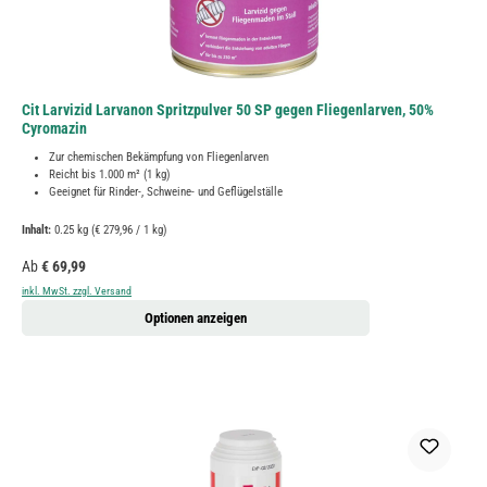
Cit Larvizid Larvanon Spritzpulver 50 SP gegen Fliegenlarven, 50%
Cyromazin
Zur chemischen Bekämpfung von Fliegenlarven
Reicht bis 1.000 m² (1 kg)
Geeignet für Rinder-, Schweine- und Geflügelställe
Inhalt:
0.25 kg
(€ 279,96 / 1 kg)
Regulärer Preis:
Ab
€ 69,99
inkl. MwSt. zzgl. Versand
Optionen anzeigen