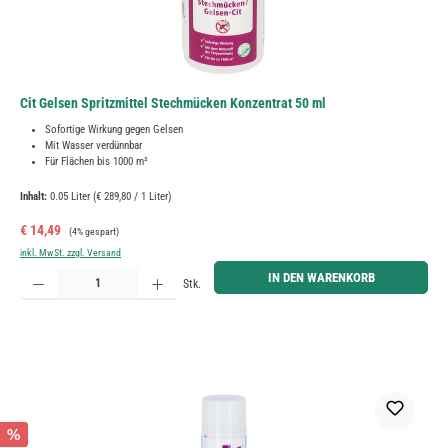
Cit Gelsen Spritzmittel Stechmücken Konzentrat 50 ml
Sofortige Wirkung gegen Gelsen
Mit Wasser verdünnbar
Für Flächen bis 1000 m²
Inhalt:
0.05 Liter
(€ 289,80 / 1 Liter)
Verkaufspreis:
Regulärer Preis:
€ 14,49
(4% gespart)
inkl. MwSt. zzgl. Versand
Produkt Anzahl: Gib den gewünschten Wert ein oder benutze die Schaltflächen um die Anzahl zu erh
IN DEN WARENKORB
Stk.
%