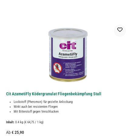
Cit AzametiFly Ködergranulat Fliegenbekämpfung Stall
Lockstoff (Pheromon) für gezielte Anlockung
Wirkt auch bei resistenten Fliegen
Mit Bitterstoff gegen Verschlucken
Inhalt:
0.4 kg
(€ 64,75 / 1 kg)
Regulärer Preis:
Ab
€ 25,90