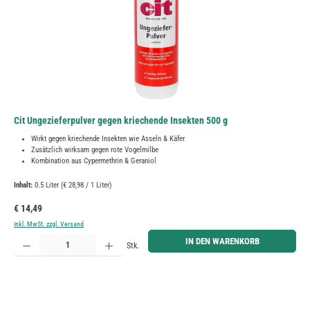
Cit Ungezieferpulver gegen kriechende Insekten 500 g
Wirkt gegen kriechende Insekten wie Asseln & Käfer
Zusätzlich wirksam gegen rote Vogelmilbe
Kombination aus Cypermethrin & Geraniol
Inhalt:
0.5 Liter
(€ 28,98 / 1 Liter)
Regulärer Preis:
€ 14,49
inkl. MwSt. zzgl. Versand
Produkt Anzahl: Gib den gewünschten Wert ein oder benutze die Schaltflächen um die Anzahl zu erh
IN DEN WARENKORB
Stk.