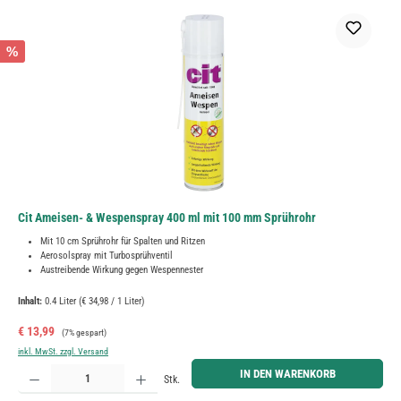
%
Cit Ameisen- & Wespenspray 400 ml mit 100 mm Sprührohr
Mit 10 cm Sprührohr für Spalten und Ritzen
Aerosolspray mit Turbosprühventil
Austreibende Wirkung gegen Wespennester
Inhalt:
0.4 Liter
(€ 34,98 / 1 Liter)
Verkaufspreis:
Regulärer Preis:
€ 13,99
(7% gespart)
inkl. MwSt. zzgl. Versand
Produkt Anzahl: Gib den gewünschten Wert ein oder benutze die Schaltflächen um die Anzahl zu erh
IN DEN WARENKORB
Stk.