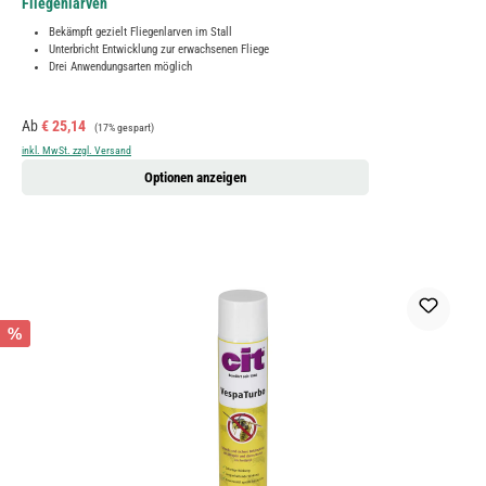
Fliegenlarven
Bekämpft gezielt Fliegenlarven im Stall
Unterbricht Entwicklung zur erwachsenen Fliege
Drei Anwendungsarten möglich
Verkaufspreis:
Regulärer Preis:
Ab
€ 25,14
(17% gespart)
inkl. MwSt. zzgl. Versand
Optionen anzeigen
%