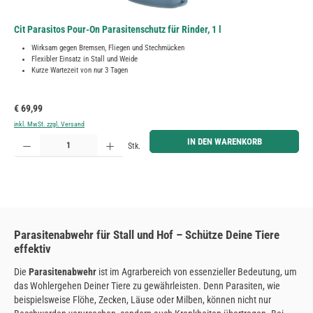
Cit Parasitos Pour-On Parasitenschutz für Rinder, 1 l
Wirksam gegen Bremsen, Fliegen und Stechmücken
Flexibler Einsatz in Stall und Weide
Kurze Wartezeit von nur 3 Tagen
Regulärer Preis:
€ 69,99
inkl. MwSt. zzgl. Versand
Produkt Anzahl: Gib den gewünschten Wert ein oder benutze die Schaltflächen um die Anzahl zu erh
IN DEN WARENKORB
Stk.
Parasitenabwehr für Stall und Hof – Schütze Deine Tiere
effektiv
Die
Parasitenabwehr
ist im Agrarbereich von essenzieller Bedeutung, um
das Wohlergehen Deiner Tiere zu gewährleisten. Denn Parasiten, wie
beispielsweise Flöhe, Zecken, Läuse oder Milben, können nicht nur