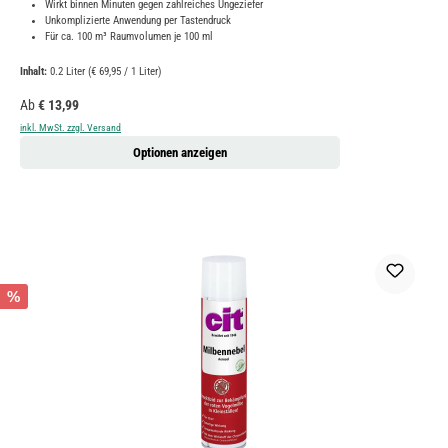
Wirkt binnen Minuten gegen zahlreiches Ungeziefer
Unkomplizierte Anwendung per Tastendruck
Für ca. 100 m³ Raumvolumen je 100 ml
Inhalt:
0.2 Liter
(€ 69,95 / 1 Liter)
Regulärer Preis:
Ab
€ 13,99
inkl. MwSt. zzgl. Versand
Optionen anzeigen
%